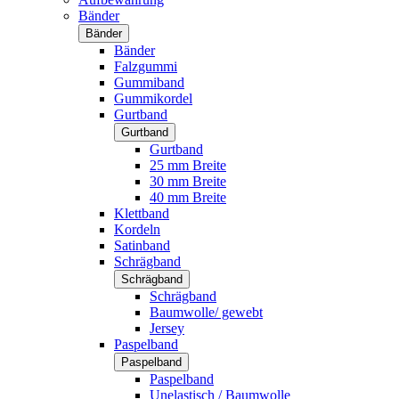
Bänder
Bänder
Bänder
Falzgummi
Gummiband
Gummikordel
Gurtband
Gurtband
Gurtband
25 mm Breite
30 mm Breite
40 mm Breite
Klettband
Kordeln
Satinband
Schrägband
Schrägband
Schrägband
Baumwolle/ gewebt
Jersey
Paspelband
Paspelband
Paspelband
Unelastisch / Baumwolle