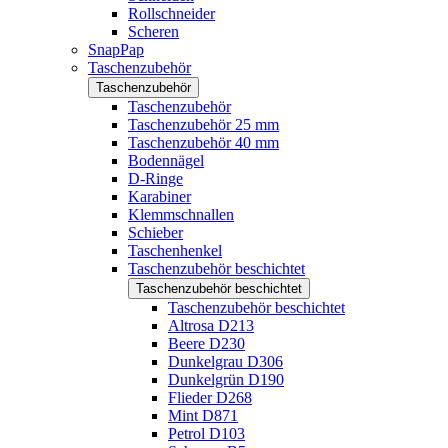
Rollschneider
Scheren
SnapPap
Taschenzubehör
Taschenzubehör
Taschenzubehör
Taschenzubehör 25 mm
Taschenzubehör 40 mm
Bodennägel
D-Ringe
Karabiner
Klemmschnallen
Schieber
Taschenhenkel
Taschenzubehör beschichtet
Taschenzubehör beschichtet
Taschenzubehör beschichtet
Altrosa D213
Beere D230
Dunkelgrau D306
Dunkelgrün D190
Flieder D268
Mint D871
Petrol D103