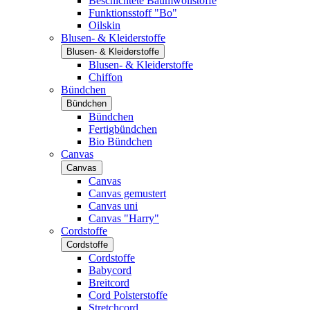
Beschichtete Baumwollstoffe
Funktionsstoff "Bo"
Oilskin
Blusen- & Kleiderstoffe
Blusen- & Kleiderstoffe
Blusen- & Kleiderstoffe
Chiffon
Bündchen
Bündchen
Bündchen
Fertigbündchen
Bio Bündchen
Canvas
Canvas
Canvas
Canvas gemustert
Canvas uni
Canvas "Harry"
Cordstoffe
Cordstoffe
Cordstoffe
Babycord
Breitcord
Cord Polsterstoffe
Stretchcord