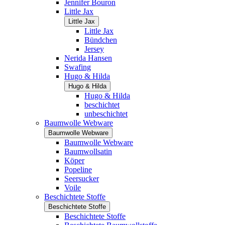
Jennifer Bouron
Little Jax
Little Jax
Little Jax
Bündchen
Jersey
Nerida Hansen
Swafing
Hugo & Hilda
Hugo & Hilda
Hugo & Hilda
beschichtet
unbeschichtet
Baumwolle Webware
Baumwolle Webware
Baumwolle Webware
Baumwollsatin
Köper
Popeline
Seersucker
Voile
Beschichtete Stoffe
Beschichtete Stoffe
Beschichtete Stoffe