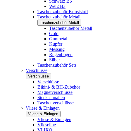
Schwarz B5
Weiß B3
Taschenzubehör Kunststoff
Taschenzubehör Metall
Taschenzubehör Metall
Taschenzubehör Metall
Gold
Gunmetal
Kupfer
Messing
Regenbogen
Silber
Taschenzubehör Sets
Verschlüsse
Verschlüsse
Verschlüsse
Bikini- & BH-Zubehör
Magnetverschlüsse
Steckschnallen
Taschenverschlüsse
Vliese & Einlagen
Vliese & Einlagen
Vliese & Einlagen
Vlieseline
VLIXO