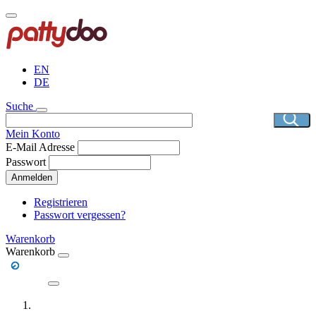
Direkt
zum
Inhalt
EN
DE
Suche
Mein Konto
E-Mail Adresse
Passwort
Anmelden
Registrieren
Passwort vergessen?
Warenkorb
Warenkorb