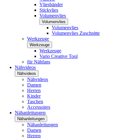
Vliesbänder
Stickvlies
Volumenvlies
Volumenvlies
Volumenvlies
Volumenvlies Zuschnitte
Werkzeuge
Werkzeuge
Werkzeuge
Vario Creative Tool
für Nähfans
Nähvideos
Nähvideos
Nähvideos
Damen
Herren
Kinder
Taschen
Accessoires
Nähanleitungen
Nähanleitungen
Nähanleitungen
Damen
Herren