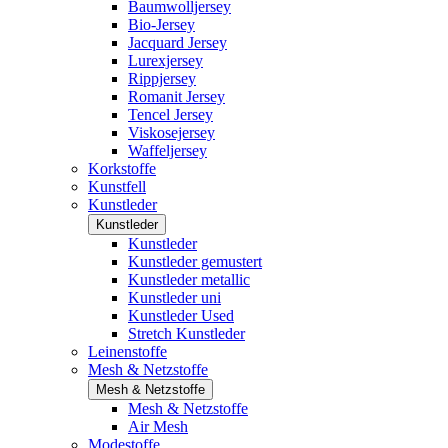
Baumwolljersey
Bio-Jersey
Jacquard Jersey
Lurexjersey
Rippjersey
Romanit Jersey
Tencel Jersey
Viskosejersey
Waffeljersey
Korkstoffe
Kunstfell
Kunstleder
Kunstleder
Kunstleder
Kunstleder gemustert
Kunstleder metallic
Kunstleder uni
Kunstleder Used
Stretch Kunstleder
Leinenstoffe
Mesh & Netzstoffe
Mesh & Netzstoffe
Mesh & Netzstoffe
Air Mesh
Modestoffe