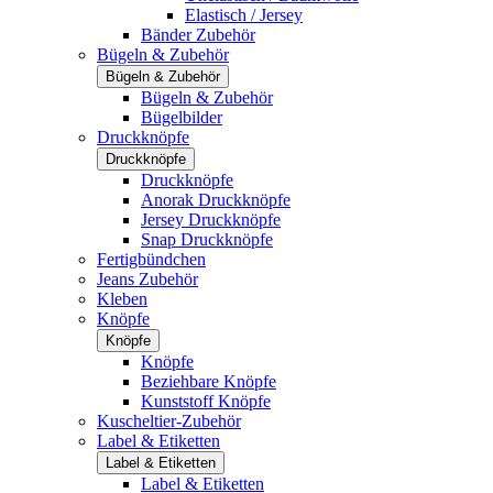
Elastisch / Jersey
Bänder Zubehör
Bügeln & Zubehör
Bügeln & Zubehör
Bügeln & Zubehör
Bügelbilder
Druckknöpfe
Druckknöpfe
Druckknöpfe
Anorak Druckknöpfe
Jersey Druckknöpfe
Snap Druckknöpfe
Fertigbündchen
Jeans Zubehör
Kleben
Knöpfe
Knöpfe
Knöpfe
Beziehbare Knöpfe
Kunststoff Knöpfe
Kuscheltier-Zubehör
Label & Etiketten
Label & Etiketten
Label & Etiketten