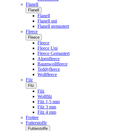
Flanell
Flanell
Flanell
Flanell uni
Flanell gemustert
Fleece
Fleece
Fleece
Fleece Uni
Fleece Gemustert
Alpenfleece
Baumwollfleece
Teddyfleece
Wollfleece
Filz
Filz
Filz
Wollfilz
Filz 1,5 mm
Filz 3 mm
Filz 4 mm
Frottee
Futterstoffe
Futterstoffe