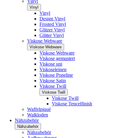
Vinyl
Vinyl
Vinyl
Design Vinyl
Frosted Vinyl
Glitzer Vinyl
Glitter Vinyl
Viskose Webware
Viskose Webware
Viskose Webware
Viskose gemustert
Viskose uni
Viskoseleinen
Viskose Popeline
Viskose Satin
Viskose Twill
Viskose Twill
Viskose Twill
Viskose Tencelfinish
Waffelpiqué
Walkloden
Nähzubehör
Nähzubehör
Nähzubehör
Aufbewahrung