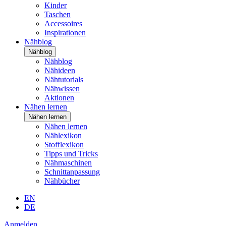
Kinder
Taschen
Accessoires
Inspirationen
Nähblog
Nähblog
Nähblog
Nähideen
Nähtutorials
Nähwissen
Aktionen
Nähen lernen
Nähen lernen
Nähen lernen
Nählexikon
Stofflexikon
Tipps und Tricks
Nähmaschinen
Schnittanpassung
Nähbücher
EN
DE
Anmelden