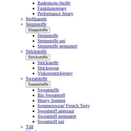
Badeshorts-Stoffe
Funktionsjersey
Performance Jersey
Stoffpanele
Steppstoffe
Steppstoffe
Steppstoffe
Steppstoffe uni
Steppstoffe gemustert
Strickstoffe
Strickstoffe
Strickstoffe
Stricksweat
Viskosestrickjersey
Sweatstoffe
Sweatstoffe
Sweatstoffe
Bio Sweatstoff
Heavy Jogging
Sommersweat/ French Terry
Sweatstoff angeraut
Sweatstoff gemustert
Sweatstoff uni
Tüll