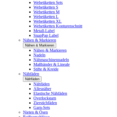
Webetiketten Sets
Webetiketten S
Webetiketten M
Webetiketten L
Webetiketten XL
Webetiketten Konturenschnitt
Metall-Label
SnapPap Label
Nähen & Markieren
Nähen & Markieren
Nähen & Markieren
Nadeln
Nähmaschinennadeln
Maßbänder & Lineale
Stifte & Kreide
Nähfäden
Nähfäden
Nähfäden
Allesnäher
Elastische Nähfäden
Overlockgarn
Zierstichfäden
Garn-Sets
Nieten & Ösen
Reißverschlüsse