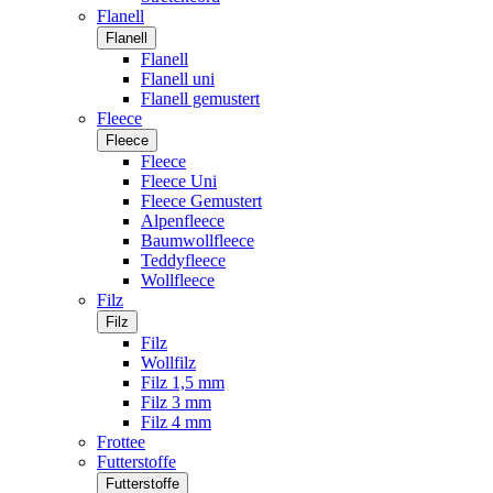
Flanell
Flanell
Flanell
Flanell uni
Flanell gemustert
Fleece
Fleece
Fleece
Fleece Uni
Fleece Gemustert
Alpenfleece
Baumwollfleece
Teddyfleece
Wollfleece
Filz
Filz
Filz
Wollfilz
Filz 1,5 mm
Filz 3 mm
Filz 4 mm
Frottee
Futterstoffe
Futterstoffe