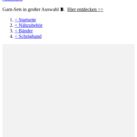
Garn-Sets in großer Auswahl 🧵
Hier entdecken >>
<
Startseite
<
Nähzubehör
<
Bänder
<
Schrägband