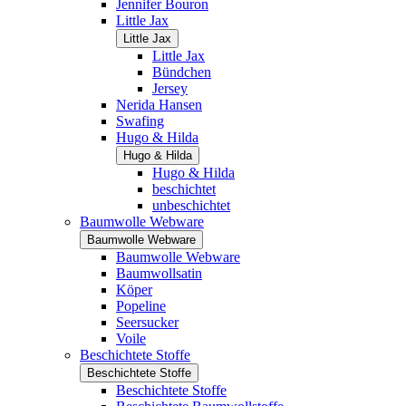
Jennifer Bouron
Little Jax
Little Jax
Little Jax
Bündchen
Jersey
Nerida Hansen
Swafing
Hugo & Hilda
Hugo & Hilda
Hugo & Hilda
beschichtet
unbeschichtet
Baumwolle Webware
Baumwolle Webware
Baumwolle Webware
Baumwollsatin
Köper
Popeline
Seersucker
Voile
Beschichtete Stoffe
Beschichtete Stoffe
Beschichtete Stoffe