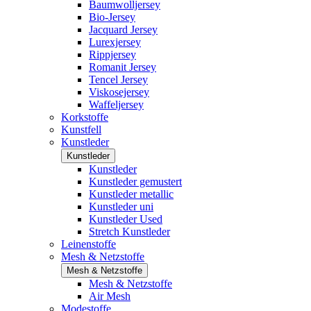
Baumwolljersey
Bio-Jersey
Jacquard Jersey
Lurexjersey
Rippjersey
Romanit Jersey
Tencel Jersey
Viskosejersey
Waffeljersey
Korkstoffe
Kunstfell
Kunstleder
Kunstleder
Kunstleder
Kunstleder gemustert
Kunstleder metallic
Kunstleder uni
Kunstleder Used
Stretch Kunstleder
Leinenstoffe
Mesh & Netzstoffe
Mesh & Netzstoffe
Mesh & Netzstoffe
Air Mesh
Modestoffe