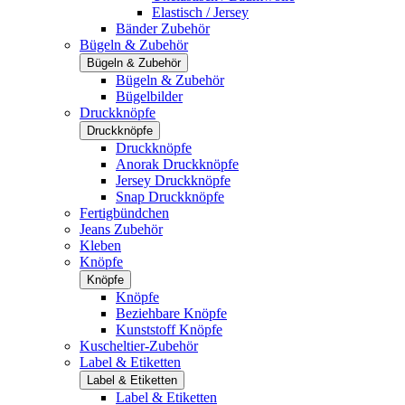
Elastisch / Jersey
Bänder Zubehör
Bügeln & Zubehör
Bügeln & Zubehör
Bügeln & Zubehör
Bügelbilder
Druckknöpfe
Druckknöpfe
Druckknöpfe
Anorak Druckknöpfe
Jersey Druckknöpfe
Snap Druckknöpfe
Fertigbündchen
Jeans Zubehör
Kleben
Knöpfe
Knöpfe
Knöpfe
Beziehbare Knöpfe
Kunststoff Knöpfe
Kuscheltier-Zubehör
Label & Etiketten
Label & Etiketten
Label & Etiketten