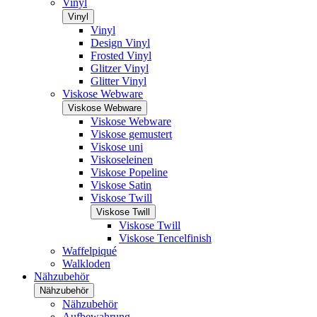
Vinyl
Vinyl
Vinyl
Design Vinyl
Frosted Vinyl
Glitzer Vinyl
Glitter Vinyl
Viskose Webware
Viskose Webware
Viskose Webware
Viskose gemustert
Viskose uni
Viskoseleinen
Viskose Popeline
Viskose Satin
Viskose Twill
Viskose Twill
Viskose Twill
Viskose Tencelfinish
Waffelpiqué
Walkloden
Nähzubehör
Nähzubehör
Nähzubehör
Aufbewahrung