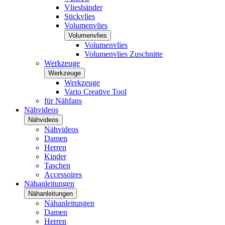
Vliesbänder
Stickvlies
Volumenvlies
Volumenvlies
Volumenvlies
Volumenvlies Zuschnitte
Werkzeuge
Werkzeuge
Werkzeuge
Vario Creative Tool
für Nähfans
Nähvideos
Nähvideos
Nähvideos
Damen
Herren
Kinder
Taschen
Accessoires
Nähanleitungen
Nähanleitungen
Nähanleitungen
Damen
Herren