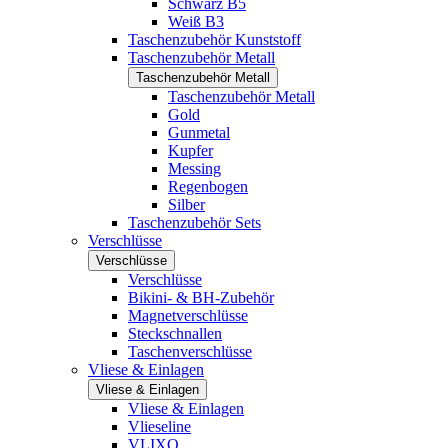
Schwarz B5
Weiß B3
Taschenzubehör Kunststoff
Taschenzubehör Metall
Taschenzubehör Metall
Taschenzubehör Metall
Gold
Gunmetal
Kupfer
Messing
Regenbogen
Silber
Taschenzubehör Sets
Verschlüsse
Verschlüsse
Verschlüsse
Bikini- & BH-Zubehör
Magnetverschlüsse
Steckschnallen
Taschenverschlüsse
Vliese & Einlagen
Vliese & Einlagen
Vliese & Einlagen
Vlieseline
VLIXO