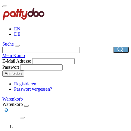
Direkt
zum
Inhalt
EN
DE
Suche
Mein Konto
E-Mail Adresse
Passwort
Anmelden
Registrieren
Passwort vergessen?
Warenkorb
Warenkorb