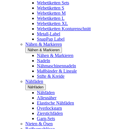
Webetiketten Sets
Webetiketten S
Webetiketten M
Webetiketten L
Webetiketten XL
Webetiketten Konturenschnitt
Metall-Label
SnapPap Label
Nähen & Markieren
Nähen & Markieren
Nähen & Markieren
Nadeln
Nähmaschinennadeln
Maßbänder & Lineale
Stifte & Kreide
Nähfäden
Nähfäden
Nähfäden
Allesnäher
Elastische Nähfäden
Overlockgarn
Zierstichfäden
Garn-Sets
Nieten & Ösen
Reißverschlüsse