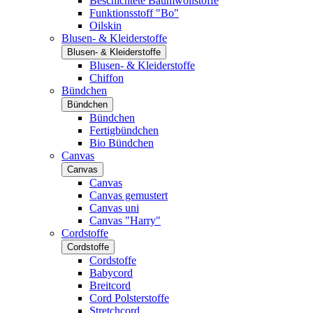
Beschichtete Baumwollstoffe
Funktionsstoff "Bo"
Oilskin
Blusen- & Kleiderstoffe
Blusen- & Kleiderstoffe
Blusen- & Kleiderstoffe
Chiffon
Bündchen
Bündchen
Bündchen
Fertigbündchen
Bio Bündchen
Canvas
Canvas
Canvas
Canvas gemustert
Canvas uni
Canvas "Harry"
Cordstoffe
Cordstoffe
Cordstoffe
Babycord
Breitcord
Cord Polsterstoffe
Stretchcord