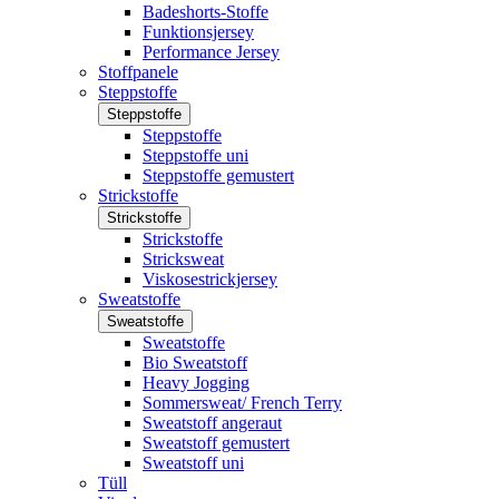
Badeshorts-Stoffe
Funktionsjersey
Performance Jersey
Stoffpanele
Steppstoffe
Steppstoffe
Steppstoffe
Steppstoffe uni
Steppstoffe gemustert
Strickstoffe
Strickstoffe
Strickstoffe
Stricksweat
Viskosestrickjersey
Sweatstoffe
Sweatstoffe
Sweatstoffe
Bio Sweatstoff
Heavy Jogging
Sommersweat/ French Terry
Sweatstoff angeraut
Sweatstoff gemustert
Sweatstoff uni
Tüll