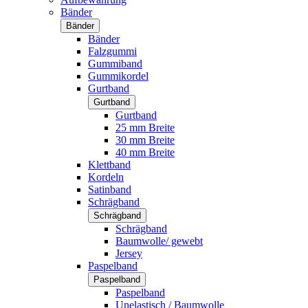
Bänder
Bänder
Bänder
Falzgummi
Gummiband
Gummikordel
Gurtband
Gurtband
Gurtband
25 mm Breite
30 mm Breite
40 mm Breite
Klettband
Kordeln
Satinband
Schrägband
Schrägband
Schrägband
Baumwolle/ gewebt
Jersey
Paspelband
Paspelband
Paspelband
Unelastisch / Baumwolle