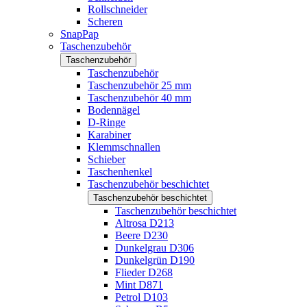
Rollschneider
Scheren
SnapPap
Taschenzubehör
Taschenzubehör
Taschenzubehör
Taschenzubehör 25 mm
Taschenzubehör 40 mm
Bodennägel
D-Ringe
Karabiner
Klemmschnallen
Schieber
Taschenhenkel
Taschenzubehör beschichtet
Taschenzubehör beschichtet
Taschenzubehör beschichtet
Altrosa D213
Beere D230
Dunkelgrau D306
Dunkelgrün D190
Flieder D268
Mint D871
Petrol D103