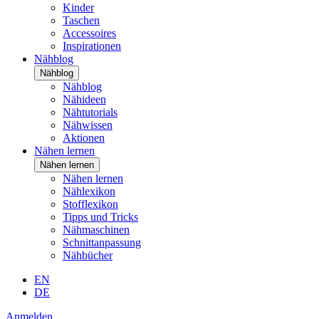
Kinder
Taschen
Accessoires
Inspirationen
Nähblog
Nähblog
Nähblog
Nähideen
Nähtutorials
Nähwissen
Aktionen
Nähen lernen
Nähen lernen
Nähen lernen
Nählexikon
Stofflexikon
Tipps und Tricks
Nähmaschinen
Schnittanpassung
Nähbücher
EN
DE
Anmelden