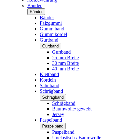
Bänder
Bänder
Bänder
Falzgummi
Gummiband
Gummikordel
Gurtband
Gurtband
Gurtband
25 mm Breite
30 mm Breite
40 mm Breite
Klettband
Kordeln
Satinband
Schrägband
Schrägband
Schrägband
Baumwolle/ gewebt
Jersey
Paspelband
Paspelband
Paspelband
Unelastisch / Baumwolle