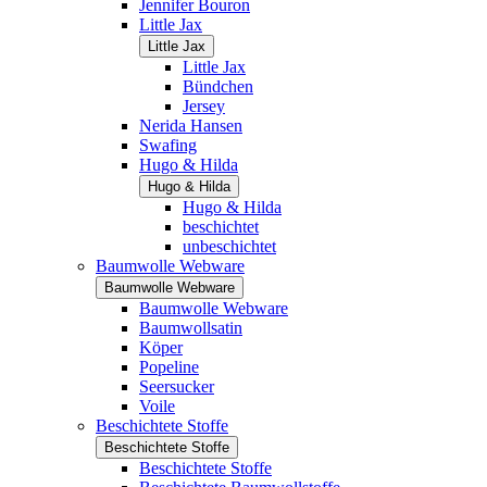
Jennifer Bouron
Little Jax
Little Jax
Little Jax
Bündchen
Jersey
Nerida Hansen
Swafing
Hugo & Hilda
Hugo & Hilda
Hugo & Hilda
beschichtet
unbeschichtet
Baumwolle Webware
Baumwolle Webware
Baumwolle Webware
Baumwollsatin
Köper
Popeline
Seersucker
Voile
Beschichtete Stoffe
Beschichtete Stoffe
Beschichtete Stoffe