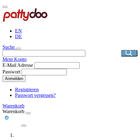
Direkt
zum
Inhalt
EN
DE
Suche
Mein Konto
E-Mail Adresse
Passwort
Anmelden
Registrieren
Passwort vergessen?
Warenkorb
Warenkorb