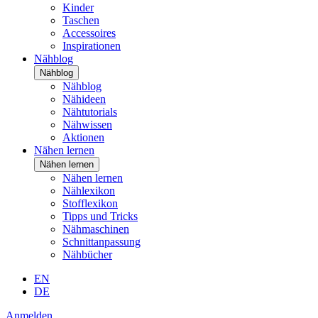
Kinder
Taschen
Accessoires
Inspirationen
Nähblog
Nähblog
Nähblog
Nähideen
Nähtutorials
Nähwissen
Aktionen
Nähen lernen
Nähen lernen
Nähen lernen
Nählexikon
Stofflexikon
Tipps und Tricks
Nähmaschinen
Schnittanpassung
Nähbücher
EN
DE
Anmelden