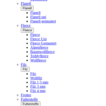
Flanell
Flanell
Flanell
Flanell uni
Flanell gemustert
Fleece
Fleece
Fleece
Fleece Uni
Fleece Gemustert
Alpenfleece
Baumwollfleece
Teddyfleece
Wollfleece
Filz
Filz
Filz
Wollfilz
Filz 1,5 mm
Filz 3 mm
Filz 4 mm
Frottee
Futterstoffe
Futterstoffe