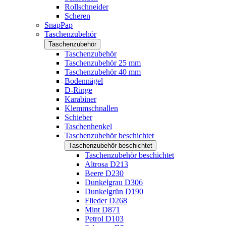
Rollschneider
Scheren
SnapPap
Taschenzubehör
Taschenzubehör
Taschenzubehör
Taschenzubehör 25 mm
Taschenzubehör 40 mm
Bodennägel
D-Ringe
Karabiner
Klemmschnallen
Schieber
Taschenhenkel
Taschenzubehör beschichtet
Taschenzubehör beschichtet
Taschenzubehör beschichtet
Altrosa D213
Beere D230
Dunkelgrau D306
Dunkelgrün D190
Flieder D268
Mint D871
Petrol D103