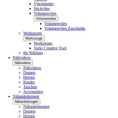
Vliesbänder
Stickvlies
Volumenvlies
Volumenvlies
Volumenvlies
Volumenvlies Zuschnitte
Werkzeuge
Werkzeuge
Werkzeuge
Vario Creative Tool
für Nähfans
Nähvideos
Nähvideos
Nähvideos
Damen
Herren
Kinder
Taschen
Accessoires
Nähanleitungen
Nähanleitungen
Nähanleitungen
Damen
Herren