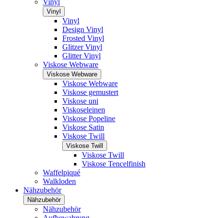
Vinyl
Vinyl
Vinyl
Design Vinyl
Frosted Vinyl
Glitzer Vinyl
Glitter Vinyl
Viskose Webware
Viskose Webware
Viskose Webware
Viskose gemustert
Viskose uni
Viskoseleinen
Viskose Popeline
Viskose Satin
Viskose Twill
Viskose Twill
Viskose Twill
Viskose Tencelfinish
Waffelpiqué
Walkloden
Nähzubehör
Nähzubehör
Nähzubehör
Aufbewahrung