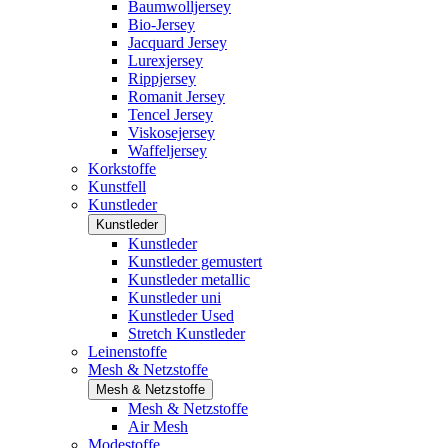
Baumwolljersey
Bio-Jersey
Jacquard Jersey
Lurexjersey
Rippjersey
Romanit Jersey
Tencel Jersey
Viskosejersey
Waffeljersey
Korkstoffe
Kunstfell
Kunstleder
Kunstleder
Kunstleder
Kunstleder gemustert
Kunstleder metallic
Kunstleder uni
Kunstleder Used
Stretch Kunstleder
Leinenstoffe
Mesh & Netzstoffe
Mesh & Netzstoffe
Mesh & Netzstoffe
Air Mesh
Modestoffe