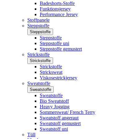
Badeshorts-Stoffe
Funktionsjersey
Performance Jersey
Stoffpanele
Steppstoffe
Steppstoffe
Steppstoffe
Steppstoffe uni
Steppstoffe gemustert
Strickstoffe
Strickstoffe
Strickstoffe
Stricksweat
Viskosestrickjersey
Sweatstoffe
Sweatstoffe
Sweatstoffe
Bio Sweatstoff
Heavy Jogging
Sommersweat/ French Terry
Sweatstoff angeraut
Sweatstoff gemustert
Sweatstoff uni
Tüll