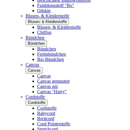
Beschichtete Baumwollstoffe
Funktionsstoff "Bo"
Oilskin
Blusen- & Kleiderstoffe
Blusen- & Kleiderstoffe
Blusen- & Kleiderstoffe
Chiffon
Bündchen
Bündchen
Bündchen
Fertigbündchen
Bio Bündchen
Canvas
Canvas
Canvas
Canvas gemustert
Canvas uni
Canvas "Harry"
Cordstoffe
Cordstoffe
Cordstoffe
Babycord
Breitcord
Cord Polsterstoffe
Stretchcord