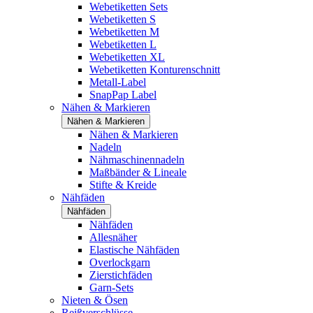
Webetiketten Sets
Webetiketten S
Webetiketten M
Webetiketten L
Webetiketten XL
Webetiketten Konturenschnitt
Metall-Label
SnapPap Label
Nähen & Markieren
Nähen & Markieren
Nähen & Markieren
Nadeln
Nähmaschinennadeln
Maßbänder & Lineale
Stifte & Kreide
Nähfäden
Nähfäden
Nähfäden
Allesnäher
Elastische Nähfäden
Overlockgarn
Zierstichfäden
Garn-Sets
Nieten & Ösen
Reißverschlüsse