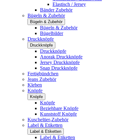
Elastisch / Jersey
Bänder Zubehör
Bügeln & Zubehör
Bügeln & Zubehör
Bügeln & Zubehör
Bügelbilder
Druckknöpfe
Druckknöpfe
Druckknöpfe
Anorak Druckknöpfe
Jersey Druckknöpfe
Snap Druckknöpfe
Fertigbündchen
Jeans Zubehör
Kleben
Knöpfe
Knöpfe
Knöpfe
Beziehbare Knöpfe
Kunststoff Knöpfe
Kuscheltier-Zubehör
Label & Etiketten
Label & Etiketten
Label & Etiketten