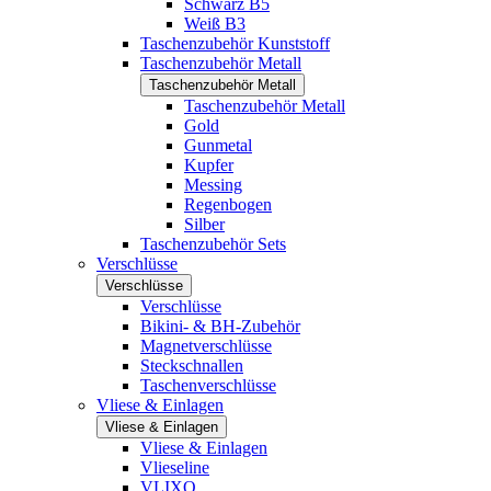
Schwarz B5
Weiß B3
Taschenzubehör Kunststoff
Taschenzubehör Metall
Taschenzubehör Metall
Taschenzubehör Metall
Gold
Gunmetal
Kupfer
Messing
Regenbogen
Silber
Taschenzubehör Sets
Verschlüsse
Verschlüsse
Verschlüsse
Bikini- & BH-Zubehör
Magnetverschlüsse
Steckschnallen
Taschenverschlüsse
Vliese & Einlagen
Vliese & Einlagen
Vliese & Einlagen
Vlieseline
VLIXO