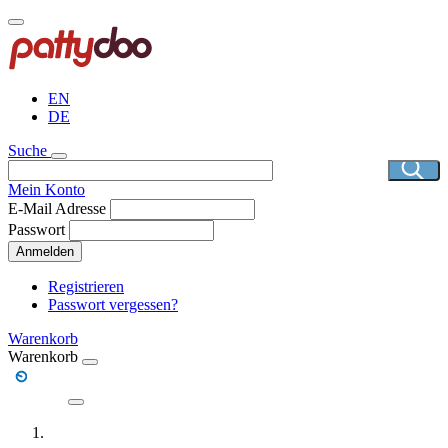
Direkt
zum
Inhalt
EN
DE
Suche
Mein Konto
E-Mail Adresse
Passwort
Anmelden
Registrieren
Passwort vergessen?
Warenkorb
Warenkorb