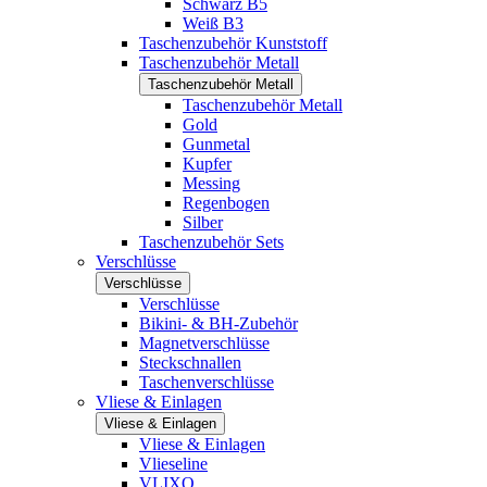
Schwarz B5
Weiß B3
Taschenzubehör Kunststoff
Taschenzubehör Metall
Taschenzubehör Metall
Taschenzubehör Metall
Gold
Gunmetal
Kupfer
Messing
Regenbogen
Silber
Taschenzubehör Sets
Verschlüsse
Verschlüsse
Verschlüsse
Bikini- & BH-Zubehör
Magnetverschlüsse
Steckschnallen
Taschenverschlüsse
Vliese & Einlagen
Vliese & Einlagen
Vliese & Einlagen
Vlieseline
VLIXO