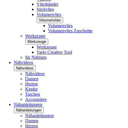
Vliesbänder
Stickvlies
Volumenvlies
Volumenvlies
Volumenvlies
Volumenvlies Zuschnitte
Werkzeuge
Werkzeuge
Werkzeuge
Vario Creative Tool
für Nähfans
Nähvideos
Nähvideos
Nähvideos
Damen
Herren
Kinder
Taschen
Accessoires
Nähanleitungen
Nähanleitungen
Nähanleitungen
Damen
Herren