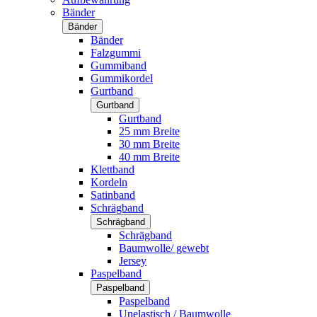
Bänder
Bänder
Bänder
Falzgummi
Gummiband
Gummikordel
Gurtband
Gurtband
Gurtband
25 mm Breite
30 mm Breite
40 mm Breite
Klettband
Kordeln
Satinband
Schrägband
Schrägband
Schrägband
Baumwolle/ gewebt
Jersey
Paspelband
Paspelband
Paspelband
Unelastisch / Baumwolle