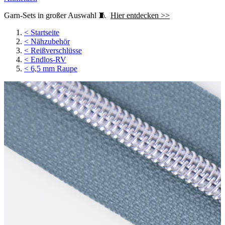
Garn-Sets in großer Auswahl 🧵
Hier entdecken >>
<
Startseite
<
Nähzubehör
<
Reißverschlüsse
<
Endlos-RV
<
6,5 mm Raupe