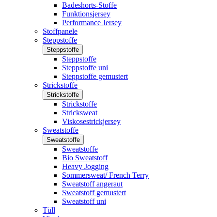
Badeshorts-Stoffe
Funktionsjersey
Performance Jersey
Stoffpanele
Steppstoffe
Steppstoffe
Steppstoffe
Steppstoffe uni
Steppstoffe gemustert
Strickstoffe
Strickstoffe
Strickstoffe
Stricksweat
Viskosestrickjersey
Sweatstoffe
Sweatstoffe
Sweatstoffe
Bio Sweatstoff
Heavy Jogging
Sommersweat/ French Terry
Sweatstoff angeraut
Sweatstoff gemustert
Sweatstoff uni
Tüll