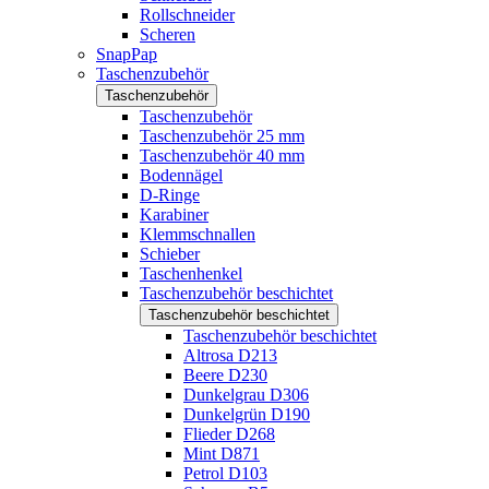
Rollschneider
Scheren
SnapPap
Taschenzubehör
Taschenzubehör
Taschenzubehör
Taschenzubehör 25 mm
Taschenzubehör 40 mm
Bodennägel
D-Ringe
Karabiner
Klemmschnallen
Schieber
Taschenhenkel
Taschenzubehör beschichtet
Taschenzubehör beschichtet
Taschenzubehör beschichtet
Altrosa D213
Beere D230
Dunkelgrau D306
Dunkelgrün D190
Flieder D268
Mint D871
Petrol D103