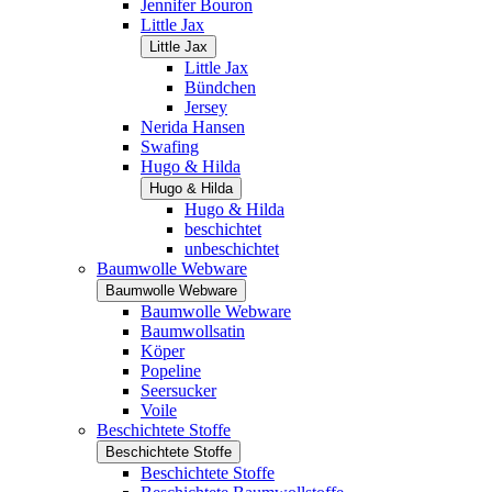
Jennifer Bouron
Little Jax
Little Jax
Little Jax
Bündchen
Jersey
Nerida Hansen
Swafing
Hugo & Hilda
Hugo & Hilda
Hugo & Hilda
beschichtet
unbeschichtet
Baumwolle Webware
Baumwolle Webware
Baumwolle Webware
Baumwollsatin
Köper
Popeline
Seersucker
Voile
Beschichtete Stoffe
Beschichtete Stoffe
Beschichtete Stoffe