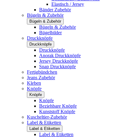
Elastisch / Jersey
Bänder Zubehör
Bügeln & Zubehör
Bügeln & Zubehör
Bügeln & Zubehör
Bügelbilder
Druckknöpfe
Druckknöpfe
Druckknöpfe
Anorak Druckknöpfe
Jersey Druckknöpfe
Snap Druckknöpfe
Fertigbündchen
Jeans Zubehör
Kleben
Knöpfe
Knöpfe
Knöpfe
Beziehbare Knöpfe
Kunststoff Knöpfe
Kuscheltier-Zubehör
Label & Etiketten
Label & Etiketten
Label & Etiketten