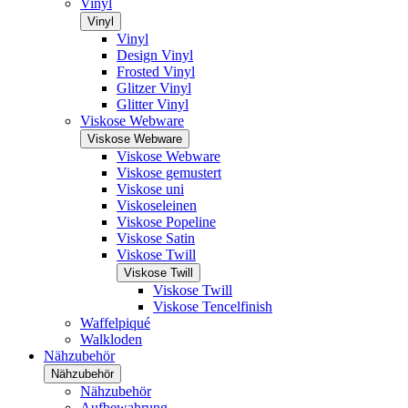
Vinyl
Vinyl
Vinyl
Design Vinyl
Frosted Vinyl
Glitzer Vinyl
Glitter Vinyl
Viskose Webware
Viskose Webware
Viskose Webware
Viskose gemustert
Viskose uni
Viskoseleinen
Viskose Popeline
Viskose Satin
Viskose Twill
Viskose Twill
Viskose Twill
Viskose Tencelfinish
Waffelpiqué
Walkloden
Nähzubehör
Nähzubehör
Nähzubehör
Aufbewahrung