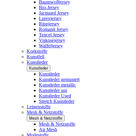
Baumwolljersey
Bio-Jersey
Jacquard Jersey
Lurexjersey
Rippjersey
Romanit Jersey
Tencel Jersey
Viskosejersey
Waffeljersey
Korkstoffe
Kunstfell
Kunstleder
Kunstleder
Kunstleder
Kunstleder gemustert
Kunstleder metallic
Kunstleder uni
Kunstleder Used
Stretch Kunstleder
Leinenstoffe
Mesh & Netzstoffe
Mesh & Netzstoffe
Mesh & Netzstoffe
Air Mesh
Modestoffe