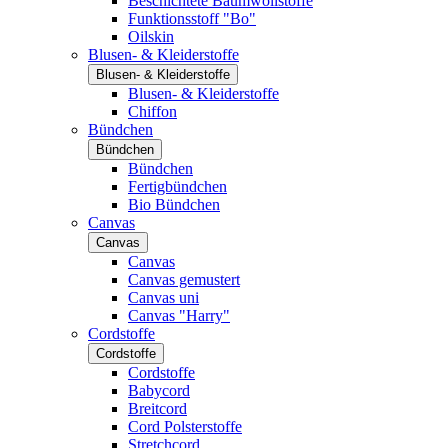
Beschichtete Baumwollstoffe
Funktionsstoff "Bo"
Oilskin
Blusen- & Kleiderstoffe
Blusen- & Kleiderstoffe
Blusen- & Kleiderstoffe
Chiffon
Bündchen
Bündchen
Bündchen
Fertigbündchen
Bio Bündchen
Canvas
Canvas
Canvas
Canvas gemustert
Canvas uni
Canvas "Harry"
Cordstoffe
Cordstoffe
Cordstoffe
Babycord
Breitcord
Cord Polsterstoffe
Stretchcord