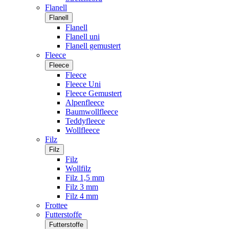
Flanell
Flanell
Flanell
Flanell uni
Flanell gemustert
Fleece
Fleece
Fleece
Fleece Uni
Fleece Gemustert
Alpenfleece
Baumwollfleece
Teddyfleece
Wollfleece
Filz
Filz
Filz
Wollfilz
Filz 1,5 mm
Filz 3 mm
Filz 4 mm
Frottee
Futterstoffe
Futterstoffe