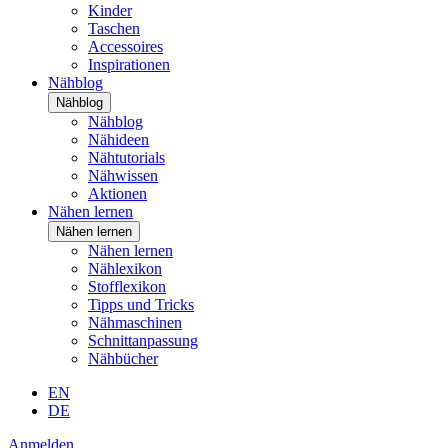
Kinder
Taschen
Accessoires
Inspirationen
Nähblog
Nähblog
Nähblog
Nähideen
Nähtutorials
Nähwissen
Aktionen
Nähen lernen
Nähen lernen
Nähen lernen
Nählexikon
Stofflexikon
Tipps und Tricks
Nähmaschinen
Schnittanpassung
Nähbücher
EN
DE
Anmelden