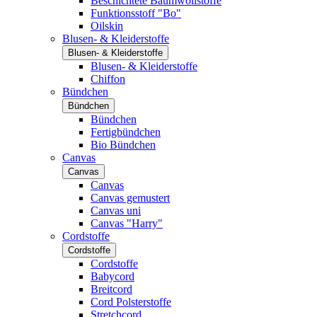
Beschichtete Baumwollstoffe
Funktionsstoff "Bo"
Oilskin
Blusen- & Kleiderstoffe
Blusen- & Kleiderstoffe
Blusen- & Kleiderstoffe
Chiffon
Bündchen
Bündchen
Bündchen
Fertigbündchen
Bio Bündchen
Canvas
Canvas
Canvas
Canvas gemustert
Canvas uni
Canvas "Harry"
Cordstoffe
Cordstoffe
Cordstoffe
Babycord
Breitcord
Cord Polsterstoffe
Stretchcord