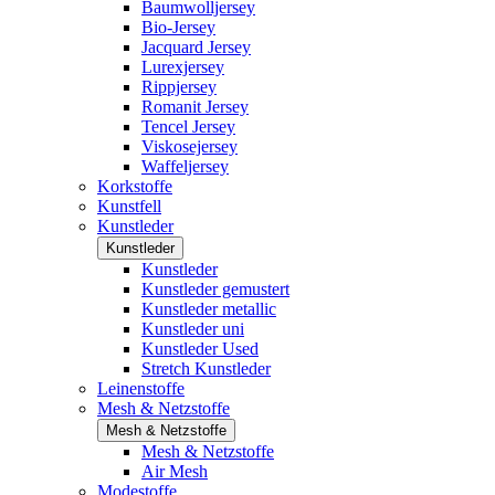
Baumwolljersey
Bio-Jersey
Jacquard Jersey
Lurexjersey
Rippjersey
Romanit Jersey
Tencel Jersey
Viskosejersey
Waffeljersey
Korkstoffe
Kunstfell
Kunstleder
Kunstleder
Kunstleder
Kunstleder gemustert
Kunstleder metallic
Kunstleder uni
Kunstleder Used
Stretch Kunstleder
Leinenstoffe
Mesh & Netzstoffe
Mesh & Netzstoffe
Mesh & Netzstoffe
Air Mesh
Modestoffe