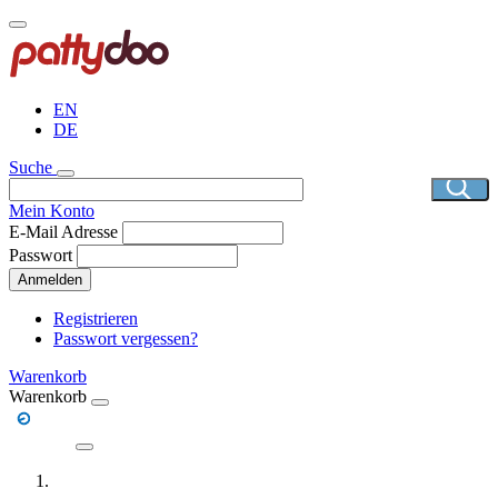
Direkt
zum
Inhalt
EN
DE
Suche
Mein Konto
E-Mail Adresse
Passwort
Anmelden
Registrieren
Passwort vergessen?
Warenkorb
Warenkorb