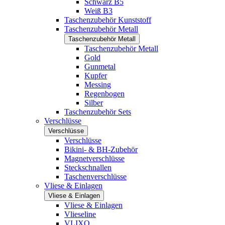
Schwarz B5
Weiß B3
Taschenzubehör Kunststoff
Taschenzubehör Metall
Taschenzubehör Metall
Taschenzubehör Metall
Gold
Gunmetal
Kupfer
Messing
Regenbogen
Silber
Taschenzubehör Sets
Verschlüsse
Verschlüsse
Verschlüsse
Bikini- & BH-Zubehör
Magnetverschlüsse
Steckschnallen
Taschenverschlüsse
Vliese & Einlagen
Vliese & Einlagen
Vliese & Einlagen
Vlieseline
VLIXO