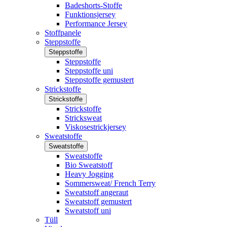
Badeshorts-Stoffe
Funktionsjersey
Performance Jersey
Stoffpanele
Steppstoffe
Steppstoffe
Steppstoffe
Steppstoffe uni
Steppstoffe gemustert
Strickstoffe
Strickstoffe
Strickstoffe
Stricksweat
Viskosestrickjersey
Sweatstoffe
Sweatstoffe
Sweatstoffe
Bio Sweatstoff
Heavy Jogging
Sommersweat/ French Terry
Sweatstoff angeraut
Sweatstoff gemustert
Sweatstoff uni
Tüll