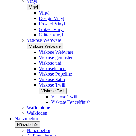
Vinyl
Vinyl
Vinyl
Design Vinyl
Frosted Vinyl
Glitzer Vinyl
Glitter Vinyl
Viskose Webware
Viskose Webware
Viskose Webware
Viskose gemustert
Viskose uni
Viskoseleinen
Viskose Popeline
Viskose Satin
Viskose Twill
Viskose Twill
Viskose Twill
Viskose Tencelfinish
Waffelpiqué
Walkloden
Nähzubehör
Nähzubehör
Nähzubehör
Aufbewahrung