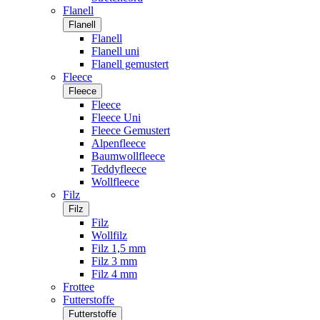
Flanell
Flanell
Flanell
Flanell uni
Flanell gemustert
Fleece
Fleece
Fleece
Fleece Uni
Fleece Gemustert
Alpenfleece
Baumwollfleece
Teddyfleece
Wollfleece
Filz
Filz
Filz
Wollfilz
Filz 1,5 mm
Filz 3 mm
Filz 4 mm
Frottee
Futterstoffe
Futterstoffe