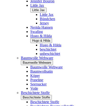
Jennifer Bouron
Little Jax
Little Jax
Little Jax
Bündchen
Jersey
Nerida Hansen
Swafing
Hugo & Hilda
Hugo & Hilda
Hugo & Hilda
beschichtet
unbeschichtet
Baumwolle Webware
Baumwolle Webware
Baumwolle Webware
Baumwollsatin
Köper
Popeline
Seersucker
Voile
Beschichtete Stoffe
Beschichtete Stoffe
Beschichtete Stoffe