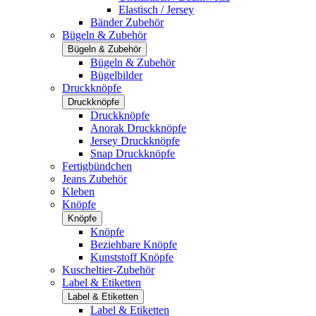
Elastisch / Jersey
Bänder Zubehör
Bügeln & Zubehör
Bügeln & Zubehör
Bügeln & Zubehör
Bügelbilder
Druckknöpfe
Druckknöpfe
Druckknöpfe
Anorak Druckknöpfe
Jersey Druckknöpfe
Snap Druckknöpfe
Fertigbündchen
Jeans Zubehör
Kleben
Knöpfe
Knöpfe
Knöpfe
Beziehbare Knöpfe
Kunststoff Knöpfe
Kuscheltier-Zubehör
Label & Etiketten
Label & Etiketten
Label & Etiketten