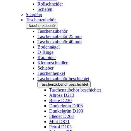
Rollschneider
Scheren
SnapPap
Taschenzubehör
Taschenzubehör
Taschenzubehör
Taschenzubehör 25 mm
Taschenzubehör 40 mm
Bodennägel
D-Ringe
Karabiner
Klemmschnallen
Schieber
Taschenhenkel
Taschenzubehör beschichtet
Taschenzubehör beschichtet
Taschenzubehör beschichtet
Altrosa D213
Beere D230
Dunkelgrau D306
Dunkelgrün D190
Flieder D268
Mint D871
Petrol D103