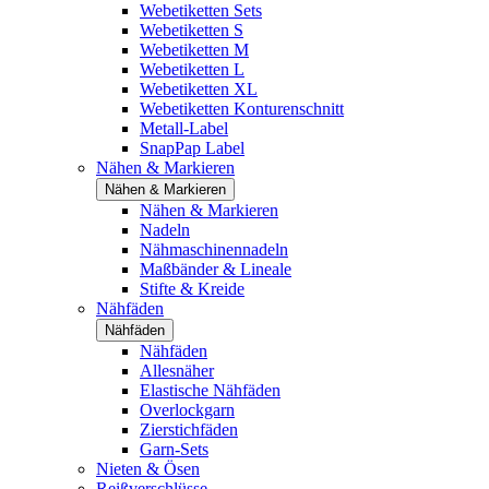
Webetiketten Sets
Webetiketten S
Webetiketten M
Webetiketten L
Webetiketten XL
Webetiketten Konturenschnitt
Metall-Label
SnapPap Label
Nähen & Markieren
Nähen & Markieren
Nähen & Markieren
Nadeln
Nähmaschinennadeln
Maßbänder & Lineale
Stifte & Kreide
Nähfäden
Nähfäden
Nähfäden
Allesnäher
Elastische Nähfäden
Overlockgarn
Zierstichfäden
Garn-Sets
Nieten & Ösen
Reißverschlüsse