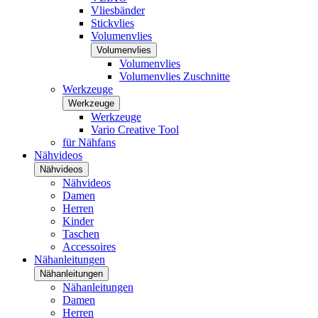
Vliesbänder
Stickvlies
Volumenvlies
Volumenvlies
Volumenvlies
Volumenvlies Zuschnitte
Werkzeuge
Werkzeuge
Werkzeuge
Vario Creative Tool
für Nähfans
Nähvideos
Nähvideos
Nähvideos
Damen
Herren
Kinder
Taschen
Accessoires
Nähanleitungen
Nähanleitungen
Nähanleitungen
Damen
Herren