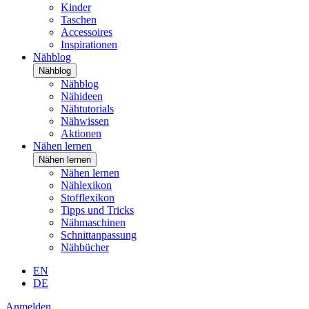
Kinder
Taschen
Accessoires
Inspirationen
Nähblog
Nähblog
Nähblog
Nähideen
Nähtutorials
Nähwissen
Aktionen
Nähen lernen
Nähen lernen
Nähen lernen
Nählexikon
Stofflexikon
Tipps und Tricks
Nähmaschinen
Schnittanpassung
Nähbücher
EN
DE
Anmelden