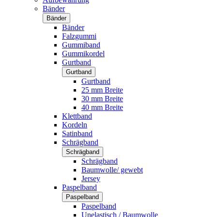
Bänder
Bänder
Bänder
Falzgummi
Gummiband
Gummikordel
Gurtband
Gurtband
Gurtband
25 mm Breite
30 mm Breite
40 mm Breite
Klettband
Kordeln
Satinband
Schrägband
Schrägband
Schrägband
Baumwolle/ gewebt
Jersey
Paspelband
Paspelband
Paspelband
Unelastisch / Baumwolle