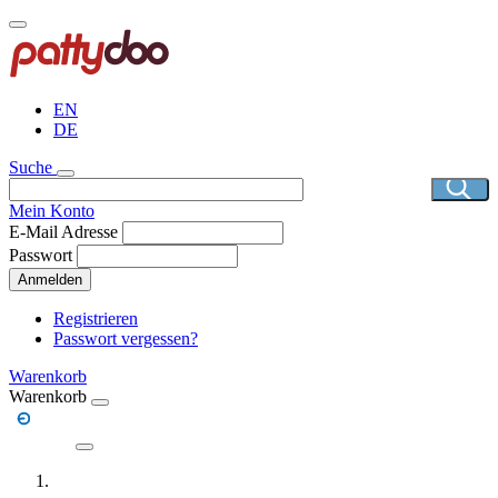
Direkt
zum
Inhalt
EN
DE
Suche
Mein Konto
E-Mail Adresse
Passwort
Anmelden
Registrieren
Passwort vergessen?
Warenkorb
Warenkorb