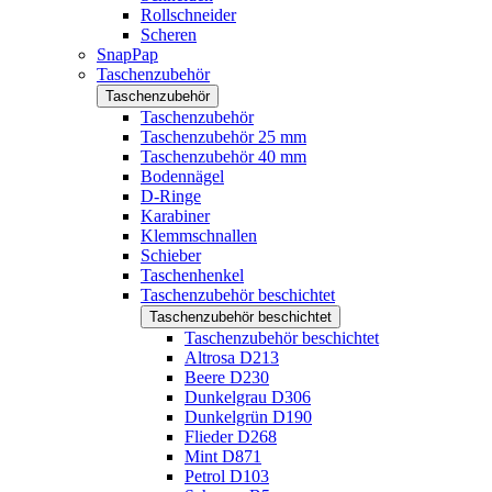
Rollschneider
Scheren
SnapPap
Taschenzubehör
Taschenzubehör
Taschenzubehör
Taschenzubehör 25 mm
Taschenzubehör 40 mm
Bodennägel
D-Ringe
Karabiner
Klemmschnallen
Schieber
Taschenhenkel
Taschenzubehör beschichtet
Taschenzubehör beschichtet
Taschenzubehör beschichtet
Altrosa D213
Beere D230
Dunkelgrau D306
Dunkelgrün D190
Flieder D268
Mint D871
Petrol D103