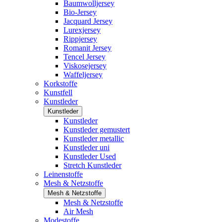
Baumwolljersey
Bio-Jersey
Jacquard Jersey
Lurexjersey
Rippjersey
Romanit Jersey
Tencel Jersey
Viskosejersey
Waffeljersey
Korkstoffe
Kunstfell
Kunstleder
Kunstleder
Kunstleder
Kunstleder gemustert
Kunstleder metallic
Kunstleder uni
Kunstleder Used
Stretch Kunstleder
Leinenstoffe
Mesh & Netzstoffe
Mesh & Netzstoffe
Mesh & Netzstoffe
Air Mesh
Modestoffe