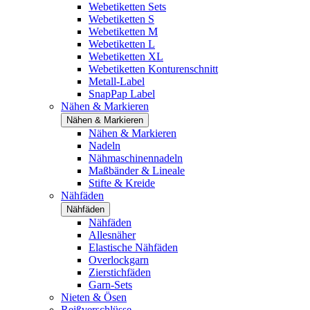
Webetiketten Sets
Webetiketten S
Webetiketten M
Webetiketten L
Webetiketten XL
Webetiketten Konturenschnitt
Metall-Label
SnapPap Label
Nähen & Markieren
Nähen & Markieren
Nähen & Markieren
Nadeln
Nähmaschinennadeln
Maßbänder & Lineale
Stifte & Kreide
Nähfäden
Nähfäden
Nähfäden
Allesnäher
Elastische Nähfäden
Overlockgarn
Zierstichfäden
Garn-Sets
Nieten & Ösen
Reißverschlüsse