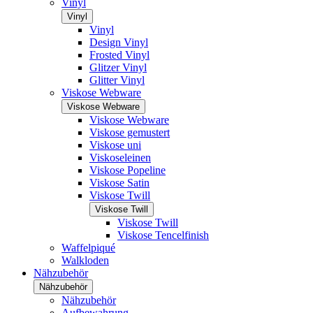
Vinyl
Vinyl
Vinyl
Design Vinyl
Frosted Vinyl
Glitzer Vinyl
Glitter Vinyl
Viskose Webware
Viskose Webware
Viskose Webware
Viskose gemustert
Viskose uni
Viskoseleinen
Viskose Popeline
Viskose Satin
Viskose Twill
Viskose Twill
Viskose Twill
Viskose Tencelfinish
Waffelpiqué
Walkloden
Nähzubehör
Nähzubehör
Nähzubehör
Aufbewahrung