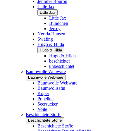
Jennifer Bouron
Little Jax
Little Jax
Little Jax
Bündchen
Jersey
Nerida Hansen
Swafing
Hugo & Hilda
Hugo & Hilda
Hugo & Hilda
beschichtet
unbeschichtet
Baumwolle Webware
Baumwolle Webware
Baumwolle Webware
Baumwollsatin
Köper
Popeline
Seersucker
Voile
Beschichtete Stoffe
Beschichtete Stoffe
Beschichtete Stoffe