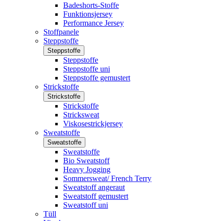
Badeshorts-Stoffe
Funktionsjersey
Performance Jersey
Stoffpanele
Steppstoffe
Steppstoffe
Steppstoffe
Steppstoffe uni
Steppstoffe gemustert
Strickstoffe
Strickstoffe
Strickstoffe
Stricksweat
Viskosestrickjersey
Sweatstoffe
Sweatstoffe
Sweatstoffe
Bio Sweatstoff
Heavy Jogging
Sommersweat/ French Terry
Sweatstoff angeraut
Sweatstoff gemustert
Sweatstoff uni
Tüll