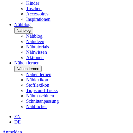
Kinder
Taschen
Accessoires
Inspirationen
Nähblog
Nähblog
Nähblog
Nähideen
Nähtutorials
Nähwissen
Aktionen
Nähen lernen
Nähen lernen
Nähen lernen
Nählexikon
Stofflexikon
Tipps und Tricks
Nähmaschinen
Schnittanpassung
Nähbücher
EN
DE
Anmelden