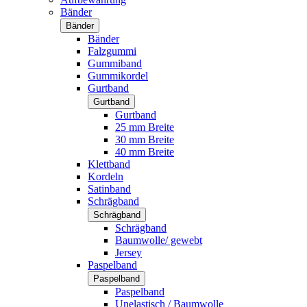
Bänder
Bänder
Bänder
Falzgummi
Gummiband
Gummikordel
Gurtband
Gurtband
Gurtband
25 mm Breite
30 mm Breite
40 mm Breite
Klettband
Kordeln
Satinband
Schrägband
Schrägband
Schrägband
Baumwolle/ gewebt
Jersey
Paspelband
Paspelband
Paspelband
Unelastisch / Baumwolle