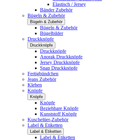
Elastisch / Jersey
Bänder Zubehör
Bügeln & Zubehör
Bügeln & Zubehör
Bügeln & Zubehör
Bügelbilder
Druckknöpfe
Druckknöpfe
Druckknöpfe
Anorak Druckknöpfe
Jersey Druckknöpfe
Snap Druckknöpfe
Fertigbündchen
Jeans Zubehör
Kleben
Knöpfe
Knöpfe
Knöpfe
Beziehbare Knöpfe
Kunststoff Knöpfe
Kuscheltier-Zubehör
Label & Etiketten
Label & Etiketten
Label & Etiketten