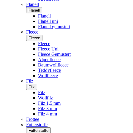
Flanell
Flanell
Flanell
Flanell uni
Flanell gemustert
Fleece
Fleece
Fleece
Fleece Uni
Fleece Gemustert
Alpenfleece
Baumwollfleece
Teddyfleece
Wollfleece
Filz
Filz
Filz
Wollfilz
Filz 1,5 mm
Filz 3 mm
Filz 4 mm
Frottee
Futterstoffe
Futterstoffe