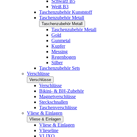
Schwarz B5
Weiß B3
Taschenzubehör Kunststoff
Taschenzubehör Metall
Taschenzubehör Metall
Taschenzubehör Metall
Gold
Gunmetal
Kupfer
Messing
Regenbogen
Silber
Taschenzubehör Sets
Verschlüsse
Verschlüsse
Verschlüsse
Bikini- & BH-Zubehör
Magnetverschlüsse
Steckschnallen
Taschenverschlüsse
Vliese & Einlagen
Vliese & Einlagen
Vliese & Einlagen
Vlieseline
VLIXO