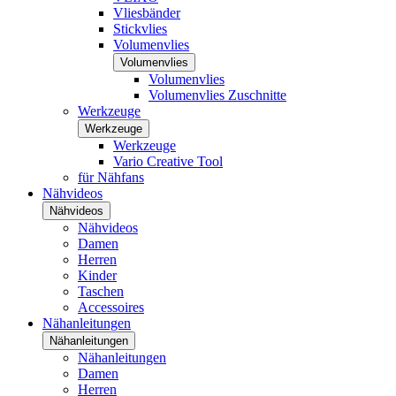
Vliesbänder
Stickvlies
Volumenvlies
Volumenvlies
Volumenvlies
Volumenvlies Zuschnitte
Werkzeuge
Werkzeuge
Werkzeuge
Vario Creative Tool
für Nähfans
Nähvideos
Nähvideos
Nähvideos
Damen
Herren
Kinder
Taschen
Accessoires
Nähanleitungen
Nähanleitungen
Nähanleitungen
Damen
Herren