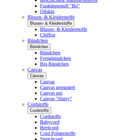
Beschichtete Baumwollstoffe
Funktionsstoff "Bo"
Oilskin
Blusen- & Kleiderstoffe
Blusen- & Kleiderstoffe
Blusen- & Kleiderstoffe
Chiffon
Bündchen
Bündchen
Bündchen
Fertigbündchen
Bio Bündchen
Canvas
Canvas
Canvas
Canvas gemustert
Canvas uni
Canvas "Harry"
Cordstoffe
Cordstoffe
Cordstoffe
Babycord
Breitcord
Cord Polsterstoffe
Stretchcord