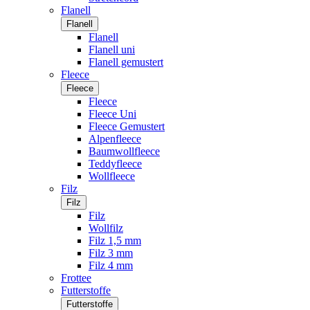
Flanell
Flanell
Flanell
Flanell uni
Flanell gemustert
Fleece
Fleece
Fleece
Fleece Uni
Fleece Gemustert
Alpenfleece
Baumwollfleece
Teddyfleece
Wollfleece
Filz
Filz
Filz
Wollfilz
Filz 1,5 mm
Filz 3 mm
Filz 4 mm
Frottee
Futterstoffe
Futterstoffe