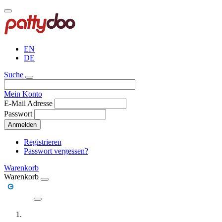
Direkt
zum
Inhalt
EN
DE
Suche
Mein Konto
E-Mail Adresse
Passwort
Anmelden
Registrieren
Passwort vergessen?
Warenkorb
Warenkorb