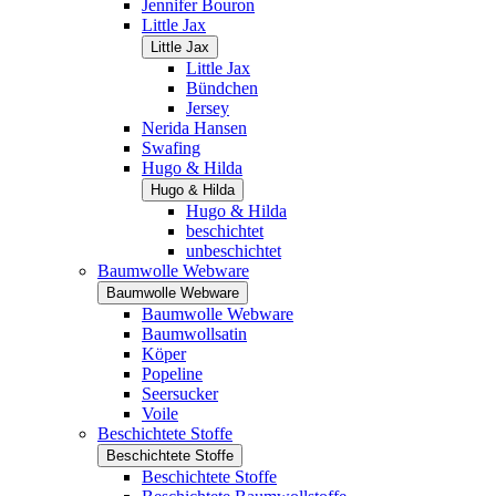
Jennifer Bouron
Little Jax
Little Jax
Little Jax
Bündchen
Jersey
Nerida Hansen
Swafing
Hugo & Hilda
Hugo & Hilda
Hugo & Hilda
beschichtet
unbeschichtet
Baumwolle Webware
Baumwolle Webware
Baumwolle Webware
Baumwollsatin
Köper
Popeline
Seersucker
Voile
Beschichtete Stoffe
Beschichtete Stoffe
Beschichtete Stoffe