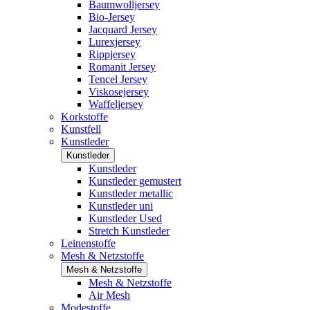
Baumwolljersey
Bio-Jersey
Jacquard Jersey
Lurexjersey
Rippjersey
Romanit Jersey
Tencel Jersey
Viskosejersey
Waffeljersey
Korkstoffe
Kunstfell
Kunstleder
Kunstleder
Kunstleder
Kunstleder gemustert
Kunstleder metallic
Kunstleder uni
Kunstleder Used
Stretch Kunstleder
Leinenstoffe
Mesh & Netzstoffe
Mesh & Netzstoffe
Mesh & Netzstoffe
Air Mesh
Modestoffe