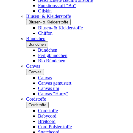
Beschichtete Baumwollstoffe
Funktionsstoff "Bo"
Oilskin
Blusen- & Kleiderstoffe
Blusen- & Kleiderstoffe
Blusen- & Kleiderstoffe
Chiffon
Bündchen
Bündchen
Bündchen
Fertigbündchen
Bio Bündchen
Canvas
Canvas
Canvas
Canvas gemustert
Canvas uni
Canvas "Harry"
Cordstoffe
Cordstoffe
Cordstoffe
Babycord
Breitcord
Cord Polsterstoffe
Stretchcord