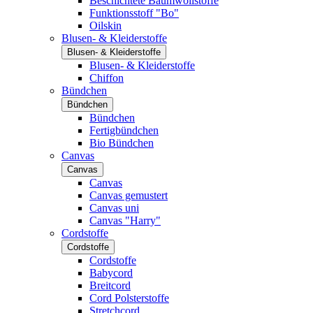
Beschichtete Baumwollstoffe
Funktionsstoff "Bo"
Oilskin
Blusen- & Kleiderstoffe
Blusen- & Kleiderstoffe
Blusen- & Kleiderstoffe
Chiffon
Bündchen
Bündchen
Bündchen
Fertigbündchen
Bio Bündchen
Canvas
Canvas
Canvas
Canvas gemustert
Canvas uni
Canvas "Harry"
Cordstoffe
Cordstoffe
Cordstoffe
Babycord
Breitcord
Cord Polsterstoffe
Stretchcord