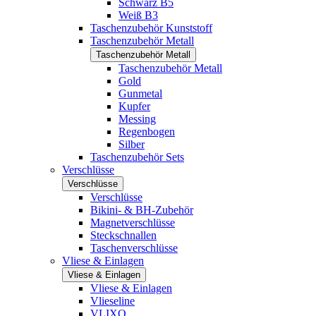
Schwarz B5
Weiß B3
Taschenzubehör Kunststoff
Taschenzubehör Metall
Taschenzubehör Metall
Taschenzubehör Metall
Gold
Gunmetal
Kupfer
Messing
Regenbogen
Silber
Taschenzubehör Sets
Verschlüsse
Verschlüsse
Verschlüsse
Bikini- & BH-Zubehör
Magnetverschlüsse
Steckschnallen
Taschenverschlüsse
Vliese & Einlagen
Vliese & Einlagen
Vliese & Einlagen
Vlieseline
VLIXO