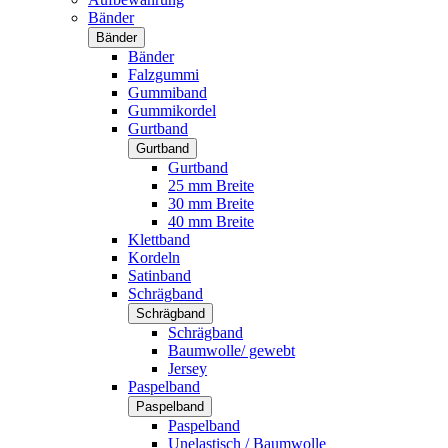
Bänder
Bänder
Bänder
Falzgummi
Gummiband
Gummikordel
Gurtband
Gurtband
Gurtband
25 mm Breite
30 mm Breite
40 mm Breite
Klettband
Kordeln
Satinband
Schrägband
Schrägband
Schrägband
Baumwolle/ gewebt
Jersey
Paspelband
Paspelband
Paspelband
Unelastisch / Baumwolle