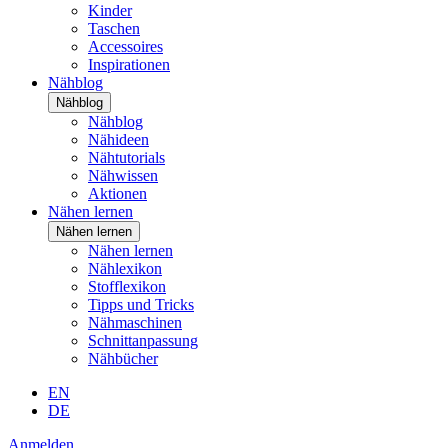
Kinder
Taschen
Accessoires
Inspirationen
Nähblog
Nähblog
Nähblog
Nähideen
Nähtutorials
Nähwissen
Aktionen
Nähen lernen
Nähen lernen
Nähen lernen
Nählexikon
Stofflexikon
Tipps und Tricks
Nähmaschinen
Schnittanpassung
Nähbücher
EN
DE
Anmelden