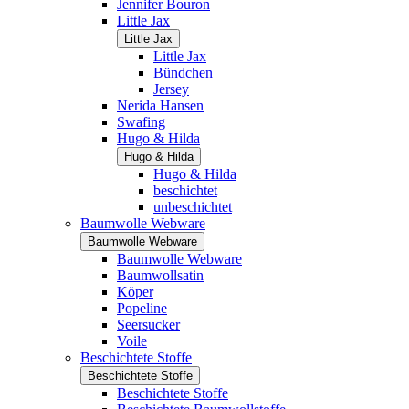
Jennifer Bouron
Little Jax
Little Jax
Little Jax
Bündchen
Jersey
Nerida Hansen
Swafing
Hugo & Hilda
Hugo & Hilda
Hugo & Hilda
beschichtet
unbeschichtet
Baumwolle Webware
Baumwolle Webware
Baumwolle Webware
Baumwollsatin
Köper
Popeline
Seersucker
Voile
Beschichtete Stoffe
Beschichtete Stoffe
Beschichtete Stoffe