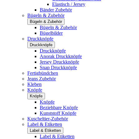
Elastisch / Jersey
Bänder Zubehör
Bügeln & Zubehör
Bügeln & Zubehör
Bügeln & Zubehör
Bügelbilder
Druckknöpfe
Druckknöpfe
Druckknöpfe
Anorak Druckknöpfe
Jersey Druckknöpfe
Snap Druckknöpfe
Fertigbündchen
Jeans Zubehör
Kleben
Knöpfe
Knöpfe
Knöpfe
Beziehbare Knöpfe
Kunststoff Knöpfe
Kuscheltier-Zubehör
Label & Etiketten
Label & Etiketten
Label & Etiketten