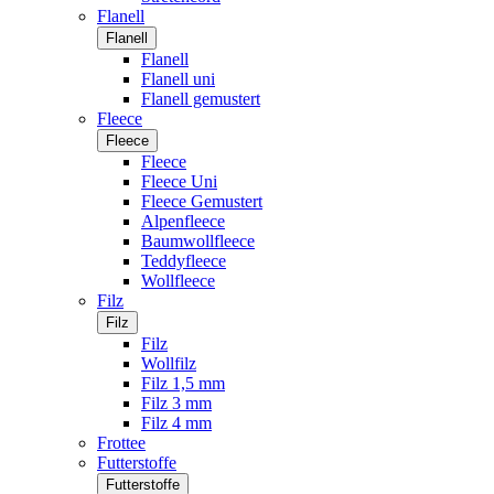
Flanell
Flanell
Flanell
Flanell uni
Flanell gemustert
Fleece
Fleece
Fleece
Fleece Uni
Fleece Gemustert
Alpenfleece
Baumwollfleece
Teddyfleece
Wollfleece
Filz
Filz
Filz
Wollfilz
Filz 1,5 mm
Filz 3 mm
Filz 4 mm
Frottee
Futterstoffe
Futterstoffe