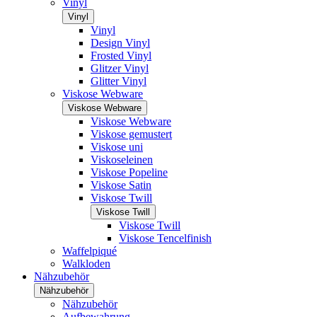
Vinyl
Vinyl
Vinyl
Design Vinyl
Frosted Vinyl
Glitzer Vinyl
Glitter Vinyl
Viskose Webware
Viskose Webware
Viskose Webware
Viskose gemustert
Viskose uni
Viskoseleinen
Viskose Popeline
Viskose Satin
Viskose Twill
Viskose Twill
Viskose Twill
Viskose Tencelfinish
Waffelpiqué
Walkloden
Nähzubehör
Nähzubehör
Nähzubehör
Aufbewahrung