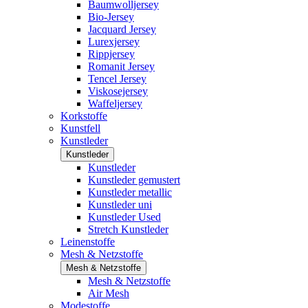
Baumwolljersey
Bio-Jersey
Jacquard Jersey
Lurexjersey
Rippjersey
Romanit Jersey
Tencel Jersey
Viskosejersey
Waffeljersey
Korkstoffe
Kunstfell
Kunstleder
Kunstleder
Kunstleder
Kunstleder gemustert
Kunstleder metallic
Kunstleder uni
Kunstleder Used
Stretch Kunstleder
Leinenstoffe
Mesh & Netzstoffe
Mesh & Netzstoffe
Mesh & Netzstoffe
Air Mesh
Modestoffe