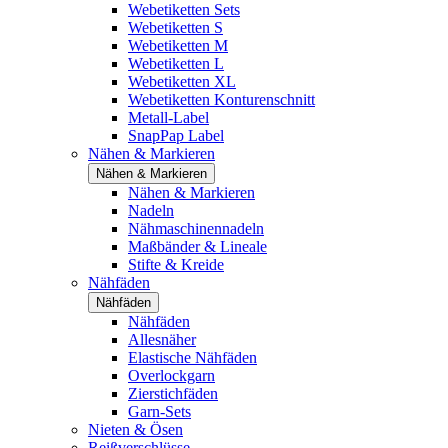
Webetiketten Sets
Webetiketten S
Webetiketten M
Webetiketten L
Webetiketten XL
Webetiketten Konturenschnitt
Metall-Label
SnapPap Label
Nähen & Markieren
Nähen & Markieren
Nähen & Markieren
Nadeln
Nähmaschinennadeln
Maßbänder & Lineale
Stifte & Kreide
Nähfäden
Nähfäden
Nähfäden
Allesnäher
Elastische Nähfäden
Overlockgarn
Zierstichfäden
Garn-Sets
Nieten & Ösen
Reißverschlüsse