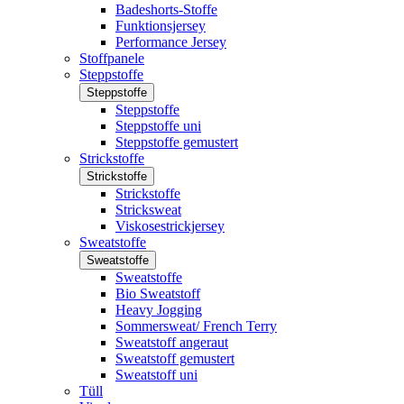
Badeshorts-Stoffe
Funktionsjersey
Performance Jersey
Stoffpanele
Steppstoffe
Steppstoffe
Steppstoffe
Steppstoffe uni
Steppstoffe gemustert
Strickstoffe
Strickstoffe
Strickstoffe
Stricksweat
Viskosestrickjersey
Sweatstoffe
Sweatstoffe
Sweatstoffe
Bio Sweatstoff
Heavy Jogging
Sommersweat/ French Terry
Sweatstoff angeraut
Sweatstoff gemustert
Sweatstoff uni
Tüll