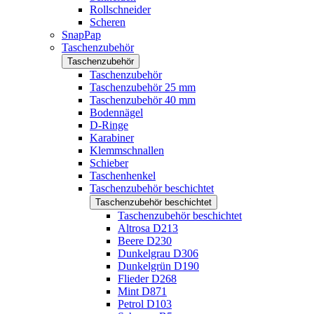
Rollschneider
Scheren
SnapPap
Taschenzubehör
Taschenzubehör
Taschenzubehör
Taschenzubehör 25 mm
Taschenzubehör 40 mm
Bodennägel
D-Ringe
Karabiner
Klemmschnallen
Schieber
Taschenhenkel
Taschenzubehör beschichtet
Taschenzubehör beschichtet
Taschenzubehör beschichtet
Altrosa D213
Beere D230
Dunkelgrau D306
Dunkelgrün D190
Flieder D268
Mint D871
Petrol D103