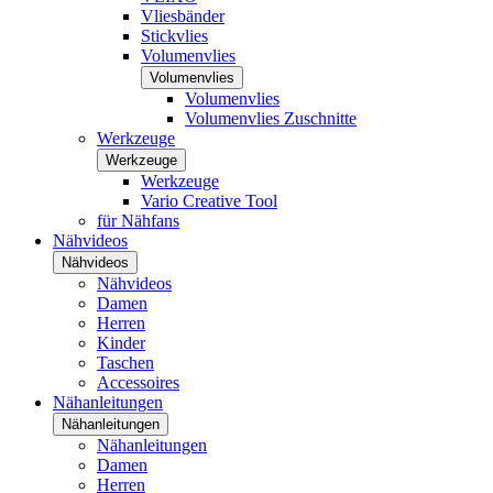
Vliesbänder
Stickvlies
Volumenvlies
Volumenvlies
Volumenvlies
Volumenvlies Zuschnitte
Werkzeuge
Werkzeuge
Werkzeuge
Vario Creative Tool
für Nähfans
Nähvideos
Nähvideos
Nähvideos
Damen
Herren
Kinder
Taschen
Accessoires
Nähanleitungen
Nähanleitungen
Nähanleitungen
Damen
Herren