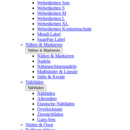
Webetiketten Sets
Webetiketten S
Webetiketten M
Webetiketten L
Webetiketten XL
Webetiketten Konturenschnitt
Metall-Label
SnapPap Label
Nähen & Markieren
Nähen & Markieren
Nähen & Markieren
Nadeln
Nähmaschinennadeln
Maßbänder & Lineale
Stifte & Kreide
Nähfäden
Nähfäden
Nähfäden
Allesnäher
Elastische Nähfäden
Overlockgarn
Zierstichfäden
Garn-Sets
Nieten & Ösen
Reißverschlüsse