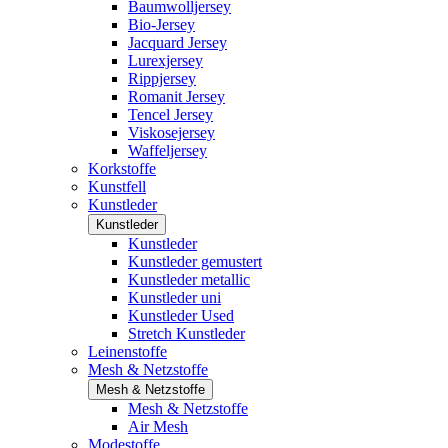
Baumwolljersey
Bio-Jersey
Jacquard Jersey
Lurexjersey
Rippjersey
Romanit Jersey
Tencel Jersey
Viskosejersey
Waffeljersey
Korkstoffe
Kunstfell
Kunstleder
Kunstleder
Kunstleder
Kunstleder gemustert
Kunstleder metallic
Kunstleder uni
Kunstleder Used
Stretch Kunstleder
Leinenstoffe
Mesh & Netzstoffe
Mesh & Netzstoffe
Mesh & Netzstoffe
Air Mesh
Modestoffe