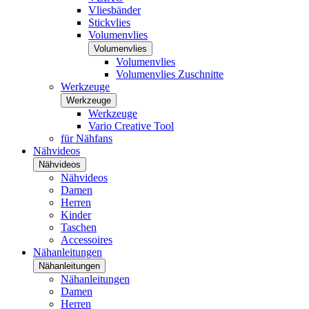
Vliesbänder
Stickvlies
Volumenvlies
Volumenvlies
Volumenvlies
Volumenvlies Zuschnitte
Werkzeuge
Werkzeuge
Werkzeuge
Vario Creative Tool
für Nähfans
Nähvideos
Nähvideos
Nähvideos
Damen
Herren
Kinder
Taschen
Accessoires
Nähanleitungen
Nähanleitungen
Nähanleitungen
Damen
Herren