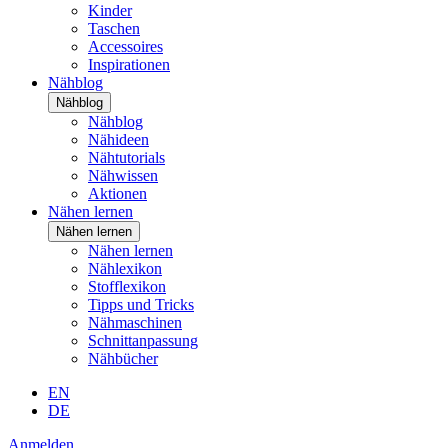
Kinder
Taschen
Accessoires
Inspirationen
Nähblog
Nähblog
Nähblog
Nähideen
Nähtutorials
Nähwissen
Aktionen
Nähen lernen
Nähen lernen
Nähen lernen
Nählexikon
Stofflexikon
Tipps und Tricks
Nähmaschinen
Schnittanpassung
Nähbücher
EN
DE
Anmelden