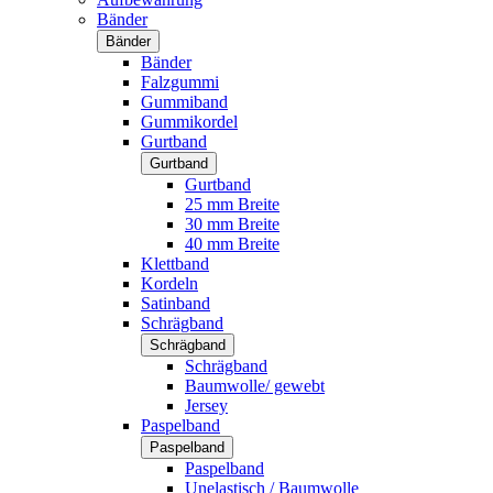
Bänder
Bänder
Bänder
Falzgummi
Gummiband
Gummikordel
Gurtband
Gurtband
Gurtband
25 mm Breite
30 mm Breite
40 mm Breite
Klettband
Kordeln
Satinband
Schrägband
Schrägband
Schrägband
Baumwolle/ gewebt
Jersey
Paspelband
Paspelband
Paspelband
Unelastisch / Baumwolle