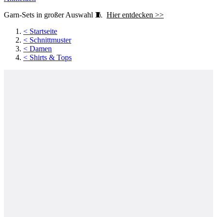
Garn-Sets in großer Auswahl 🧵
Hier entdecken >>
<
Startseite
<
Schnittmuster
<
Damen
<
Shirts & Tops