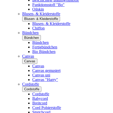
Beschichtete Baumwollstoffe
Funktionsstoff "Bo"
Oilskin
Blusen- & Kleiderstoffe
Blusen- & Kleiderstoffe
Blusen- & Kleiderstoffe
Chiffon
Bündchen
Bündchen
Bündchen
Fertigbündchen
Bio Bündchen
Canvas
Canvas
Canvas
Canvas gemustert
Canvas uni
Canvas "Harry"
Cordstoffe
Cordstoffe
Cordstoffe
Babycord
Breitcord
Cord Polsterstoffe
Stretchcord