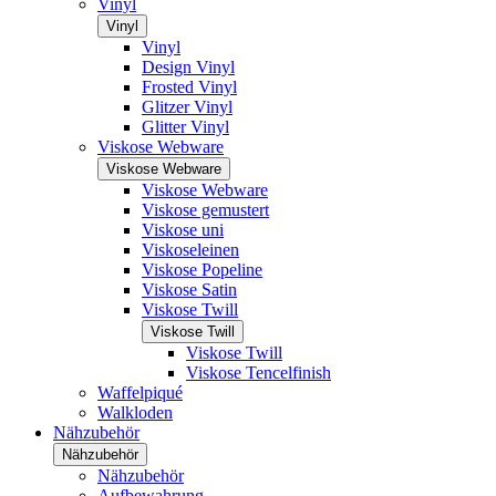
Vinyl
Vinyl
Vinyl
Design Vinyl
Frosted Vinyl
Glitzer Vinyl
Glitter Vinyl
Viskose Webware
Viskose Webware
Viskose Webware
Viskose gemustert
Viskose uni
Viskoseleinen
Viskose Popeline
Viskose Satin
Viskose Twill
Viskose Twill
Viskose Twill
Viskose Tencelfinish
Waffelpiqué
Walkloden
Nähzubehör
Nähzubehör
Nähzubehör
Aufbewahrung