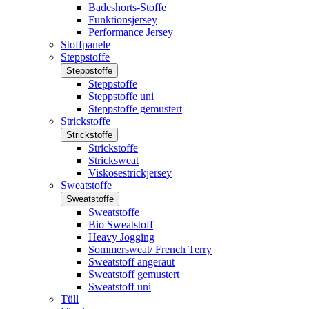
Badeshorts-Stoffe
Funktionsjersey
Performance Jersey
Stoffpanele
Steppstoffe
Steppstoffe
Steppstoffe
Steppstoffe uni
Steppstoffe gemustert
Strickstoffe
Strickstoffe
Strickstoffe
Stricksweat
Viskosestrickjersey
Sweatstoffe
Sweatstoffe
Sweatstoffe
Bio Sweatstoff
Heavy Jogging
Sommersweat/ French Terry
Sweatstoff angeraut
Sweatstoff gemustert
Sweatstoff uni
Tüll