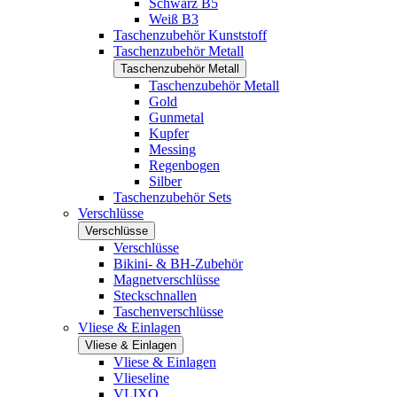
Schwarz B5
Weiß B3
Taschenzubehör Kunststoff
Taschenzubehör Metall
Taschenzubehör Metall
Taschenzubehör Metall
Gold
Gunmetal
Kupfer
Messing
Regenbogen
Silber
Taschenzubehör Sets
Verschlüsse
Verschlüsse
Verschlüsse
Bikini- & BH-Zubehör
Magnetverschlüsse
Steckschnallen
Taschenverschlüsse
Vliese & Einlagen
Vliese & Einlagen
Vliese & Einlagen
Vlieseline
VLIXO