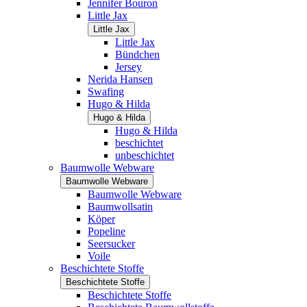
Jennifer Bouron
Little Jax
Little Jax
Little Jax
Bündchen
Jersey
Nerida Hansen
Swafing
Hugo & Hilda
Hugo & Hilda
Hugo & Hilda
beschichtet
unbeschichtet
Baumwolle Webware
Baumwolle Webware
Baumwolle Webware
Baumwollsatin
Köper
Popeline
Seersucker
Voile
Beschichtete Stoffe
Beschichtete Stoffe
Beschichtete Stoffe