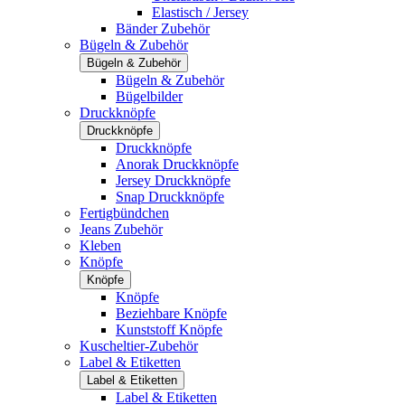
Elastisch / Jersey
Bänder Zubehör
Bügeln & Zubehör
Bügeln & Zubehör
Bügeln & Zubehör
Bügelbilder
Druckknöpfe
Druckknöpfe
Druckknöpfe
Anorak Druckknöpfe
Jersey Druckknöpfe
Snap Druckknöpfe
Fertigbündchen
Jeans Zubehör
Kleben
Knöpfe
Knöpfe
Knöpfe
Beziehbare Knöpfe
Kunststoff Knöpfe
Kuscheltier-Zubehör
Label & Etiketten
Label & Etiketten
Label & Etiketten