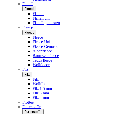
Flanell
Flanell
Flanell
Flanell uni
Flanell gemustert
Fleece
Fleece
Fleece
Fleece Uni
Fleece Gemustert
Alpenfleece
Baumwollfleece
Teddyfleece
Wollfleece
Filz
Filz
Filz
Wollfilz
Filz 1,5 mm
Filz 3 mm
Filz 4 mm
Frottee
Futterstoffe
Futterstoffe