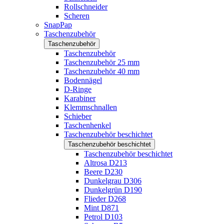
Rollschneider
Scheren
SnapPap
Taschenzubehör
Taschenzubehör
Taschenzubehör
Taschenzubehör 25 mm
Taschenzubehör 40 mm
Bodennägel
D-Ringe
Karabiner
Klemmschnallen
Schieber
Taschenhenkel
Taschenzubehör beschichtet
Taschenzubehör beschichtet
Taschenzubehör beschichtet
Altrosa D213
Beere D230
Dunkelgrau D306
Dunkelgrün D190
Flieder D268
Mint D871
Petrol D103