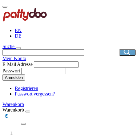
Direkt
zum
Inhalt
EN
DE
Suche
Mein Konto
E-Mail Adresse
Passwort
Anmelden
Registrieren
Passwort vergessen?
Warenkorb
Warenkorb