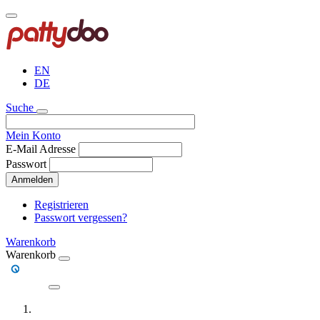
Direkt
zum
Inhalt
EN
DE
Suche
Mein Konto
E-Mail Adresse
Passwort
Anmelden
Registrieren
Passwort vergessen?
Warenkorb
Warenkorb