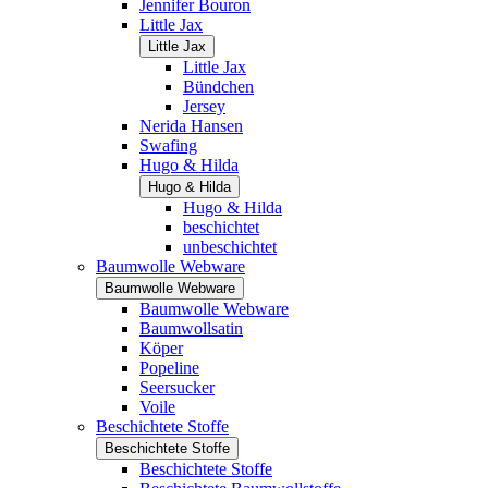
Jennifer Bouron
Little Jax
Little Jax
Little Jax
Bündchen
Jersey
Nerida Hansen
Swafing
Hugo & Hilda
Hugo & Hilda
Hugo & Hilda
beschichtet
unbeschichtet
Baumwolle Webware
Baumwolle Webware
Baumwolle Webware
Baumwollsatin
Köper
Popeline
Seersucker
Voile
Beschichtete Stoffe
Beschichtete Stoffe
Beschichtete Stoffe