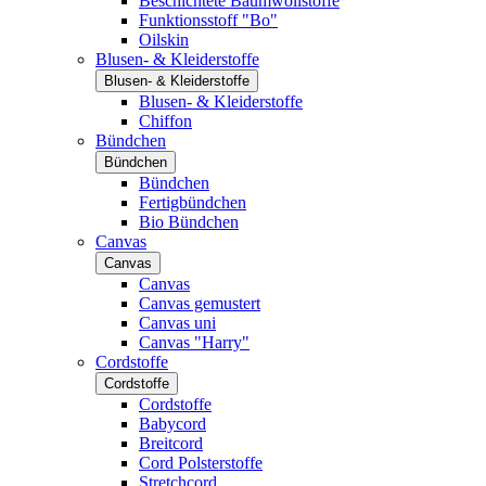
Beschichtete Baumwollstoffe
Funktionsstoff "Bo"
Oilskin
Blusen- & Kleiderstoffe
Blusen- & Kleiderstoffe
Blusen- & Kleiderstoffe
Chiffon
Bündchen
Bündchen
Bündchen
Fertigbündchen
Bio Bündchen
Canvas
Canvas
Canvas
Canvas gemustert
Canvas uni
Canvas "Harry"
Cordstoffe
Cordstoffe
Cordstoffe
Babycord
Breitcord
Cord Polsterstoffe
Stretchcord