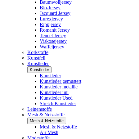
Baumwolljersey
Bio-Jersey
Jacquard Jersey
Lurexjersey
Rippjersey
Romanit Jersey
Tencel Jersey
Viskosejersey
Waffeljersey
Korkstoffe
Kunstfell
Kunstleder
Kunstleder
Kunstleder
Kunstleder gemustert
Kunstleder metallic
Kunstleder uni
Kunstleder Used
Stretch Kunstleder
Leinenstoffe
Mesh & Netzstoffe
Mesh & Netzstoffe
Mesh & Netzstoffe
Air Mesh
Modestoffe