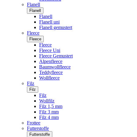
Flanell
Flanell
Flanell
Flanell uni
Flanell gemustert
Fleece
Fleece
Fleece
Fleece Uni
Fleece Gemustert
Alpenfleece
Baumwollfleece
Teddyfleece
Wollfleece
Filz
Filz
Filz
Wollfilz
Filz 1,5 mm
Filz 3 mm
Filz 4 mm
Frottee
Futterstoffe
Futterstoffe