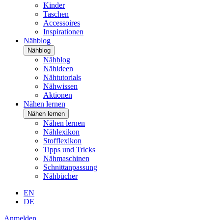
Kinder
Taschen
Accessoires
Inspirationen
Nähblog
Nähblog
Nähblog
Nähideen
Nähtutorials
Nähwissen
Aktionen
Nähen lernen
Nähen lernen
Nähen lernen
Nählexikon
Stofflexikon
Tipps und Tricks
Nähmaschinen
Schnittanpassung
Nähbücher
EN
DE
Anmelden