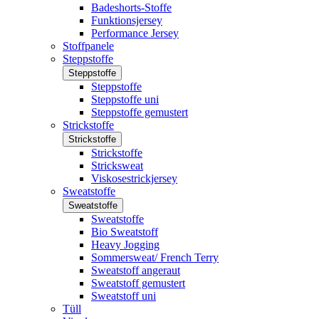
Badeshorts-Stoffe
Funktionsjersey
Performance Jersey
Stoffpanele
Steppstoffe
Steppstoffe
Steppstoffe
Steppstoffe uni
Steppstoffe gemustert
Strickstoffe
Strickstoffe
Strickstoffe
Stricksweat
Viskosestrickjersey
Sweatstoffe
Sweatstoffe
Sweatstoffe
Bio Sweatstoff
Heavy Jogging
Sommersweat/ French Terry
Sweatstoff angeraut
Sweatstoff gemustert
Sweatstoff uni
Tüll