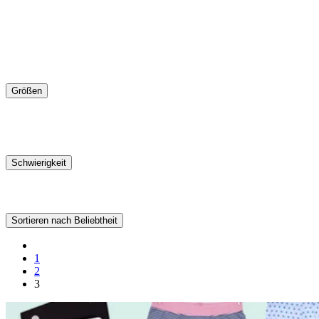
Größen
Schwierigkeit
Sortieren nach Beliebtheit
Vorherige
Vorherige
Seite
Seite
Seite
1
Seite
2
3