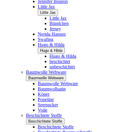
Jennifer Bouron
Little Jax
Little Jax
Little Jax
Bündchen
Jersey
Nerida Hansen
Swafing
Hugo & Hilda
Hugo & Hilda
Hugo & Hilda
beschichtet
unbeschichtet
Baumwolle Webware
Baumwolle Webware
Baumwolle Webware
Baumwollsatin
Köper
Popeline
Seersucker
Voile
Beschichtete Stoffe
Beschichtete Stoffe
Beschichtete Stoffe