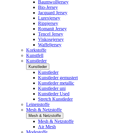
Baumwolljersey
Bio-Jersey
Jacquard Jersey
Lurexjersey
Rippjersey
Romanit Jersey
Tencel Jersey
Viskosejersey
Waffeljersey
Korkstoffe
Kunstfell
Kunstleder
Kunstleder
Kunstleder
Kunstleder gemustert
Kunstleder metallic
Kunstleder uni
Kunstleder Used
Stretch Kunstleder
Leinenstoffe
Mesh & Netzstoffe
Mesh & Netzstoffe
Mesh & Netzstoffe
Air Mesh
Modestoffe