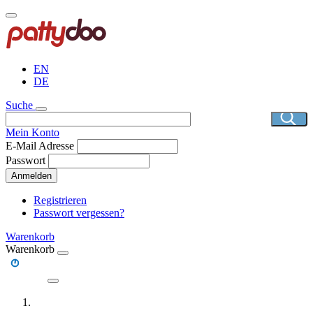
Direkt
zum
Inhalt
EN
DE
Suche
Mein Konto
E-Mail Adresse
Passwort
Anmelden
Registrieren
Passwort vergessen?
Warenkorb
Warenkorb