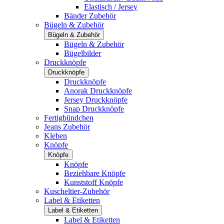
Elastisch / Jersey
Bänder Zubehör
Bügeln & Zubehör
Bügeln & Zubehör
Bügeln & Zubehör
Bügelbilder
Druckknöpfe
Druckknöpfe
Druckknöpfe
Anorak Druckknöpfe
Jersey Druckknöpfe
Snap Druckknöpfe
Fertigbündchen
Jeans Zubehör
Kleben
Knöpfe
Knöpfe
Knöpfe
Beziehbare Knöpfe
Kunststoff Knöpfe
Kuscheltier-Zubehör
Label & Etiketten
Label & Etiketten
Label & Etiketten