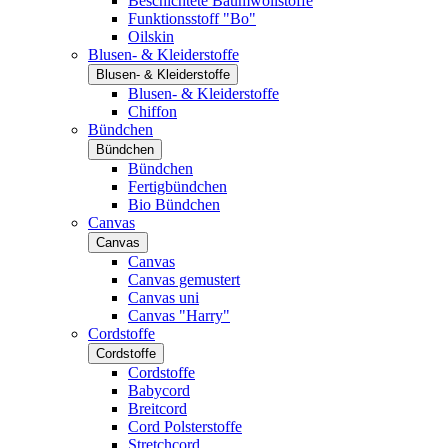
Beschichtete Baumwollstoffe
Funktionsstoff "Bo"
Oilskin
Blusen- & Kleiderstoffe
Blusen- & Kleiderstoffe
Blusen- & Kleiderstoffe
Chiffon
Bündchen
Bündchen
Bündchen
Fertigbündchen
Bio Bündchen
Canvas
Canvas
Canvas
Canvas gemustert
Canvas uni
Canvas "Harry"
Cordstoffe
Cordstoffe
Cordstoffe
Babycord
Breitcord
Cord Polsterstoffe
Stretchcord