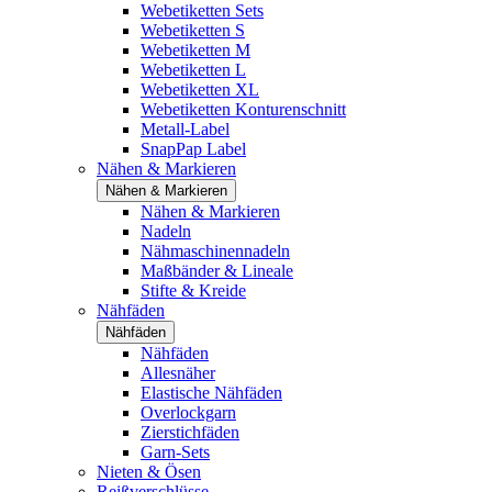
Webetiketten Sets
Webetiketten S
Webetiketten M
Webetiketten L
Webetiketten XL
Webetiketten Konturenschnitt
Metall-Label
SnapPap Label
Nähen & Markieren
Nähen & Markieren
Nähen & Markieren
Nadeln
Nähmaschinennadeln
Maßbänder & Lineale
Stifte & Kreide
Nähfäden
Nähfäden
Nähfäden
Allesnäher
Elastische Nähfäden
Overlockgarn
Zierstichfäden
Garn-Sets
Nieten & Ösen
Reißverschlüsse