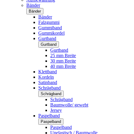
Bänder
Bänder
Bänder
Falzgummi
Gummiband
Gummikordel
Gurtband
Gurtband
Gurtband
25 mm Breite
30 mm Breite
40 mm Breite
Klettband
Kordeln
Satinband
Schrägband
Schrägband
Schrägband
Baumwolle/ gewebt
Jersey
Paspelband
Paspelband
Paspelband
Unelastisch / Baumwolle