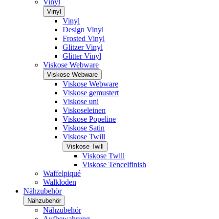
Vinyl
Vinyl
Vinyl
Design Vinyl
Frosted Vinyl
Glitzer Vinyl
Glitter Vinyl
Viskose Webware
Viskose Webware
Viskose Webware
Viskose gemustert
Viskose uni
Viskoseleinen
Viskose Popeline
Viskose Satin
Viskose Twill
Viskose Twill
Viskose Twill
Viskose Tencelfinish
Waffelpiqué
Walkloden
Nähzubehör
Nähzubehör
Nähzubehör
Aufbewahrung