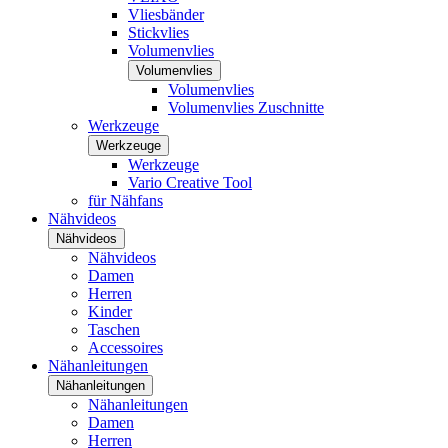
Vliesbänder
Stickvlies
Volumenvlies
Volumenvlies
Volumenvlies
Volumenvlies Zuschnitte
Werkzeuge
Werkzeuge
Werkzeuge
Vario Creative Tool
für Nähfans
Nähvideos
Nähvideos
Nähvideos
Damen
Herren
Kinder
Taschen
Accessoires
Nähanleitungen
Nähanleitungen
Nähanleitungen
Damen
Herren