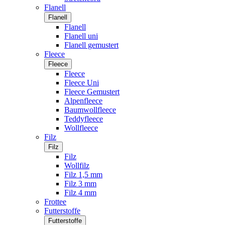
Flanell
Flanell
Flanell
Flanell uni
Flanell gemustert
Fleece
Fleece
Fleece
Fleece Uni
Fleece Gemustert
Alpenfleece
Baumwollfleece
Teddyfleece
Wollfleece
Filz
Filz
Filz
Wollfilz
Filz 1,5 mm
Filz 3 mm
Filz 4 mm
Frottee
Futterstoffe
Futterstoffe