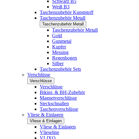
Schwarz B5
Weiß B3
Taschenzubehör Kunststoff
Taschenzubehör Metall
Taschenzubehör Metall
Taschenzubehör Metall
Gold
Gunmetal
Kupfer
Messing
Regenbogen
Silber
Taschenzubehör Sets
Verschlüsse
Verschlüsse
Verschlüsse
Bikini- & BH-Zubehör
Magnetverschlüsse
Steckschnallen
Taschenverschlüsse
Vliese & Einlagen
Vliese & Einlagen
Vliese & Einlagen
Vlieseline
VLIXO