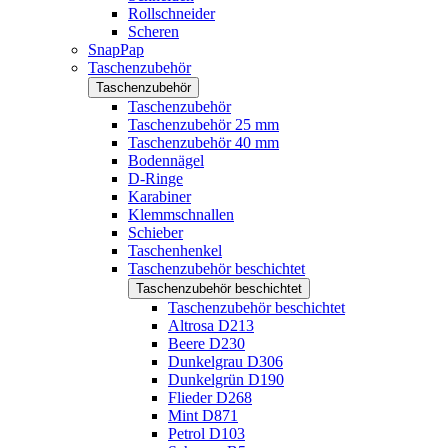
Rollschneider
Scheren
SnapPap
Taschenzubehör
Taschenzubehör
Taschenzubehör
Taschenzubehör 25 mm
Taschenzubehör 40 mm
Bodennägel
D-Ringe
Karabiner
Klemmschnallen
Schieber
Taschenhenkel
Taschenzubehör beschichtet
Taschenzubehör beschichtet
Taschenzubehör beschichtet
Altrosa D213
Beere D230
Dunkelgrau D306
Dunkelgrün D190
Flieder D268
Mint D871
Petrol D103