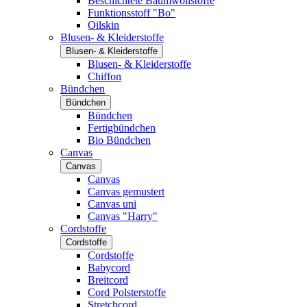
Beschichtete Baumwollstoffe
Funktionsstoff "Bo"
Oilskin
Blusen- & Kleiderstoffe
Blusen- & Kleiderstoffe
Blusen- & Kleiderstoffe
Chiffon
Bündchen
Bündchen
Bündchen
Fertigbündchen
Bio Bündchen
Canvas
Canvas
Canvas
Canvas gemustert
Canvas uni
Canvas "Harry"
Cordstoffe
Cordstoffe
Cordstoffe
Babycord
Breitcord
Cord Polsterstoffe
Stretchcord