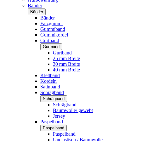
Bänder
Bänder
Bänder
Falzgummi
Gummiband
Gummikordel
Gurtband
Gurtband
Gurtband
25 mm Breite
30 mm Breite
40 mm Breite
Klettband
Kordeln
Satinband
Schrägband
Schrägband
Schrägband
Baumwolle/ gewebt
Jersey
Paspelband
Paspelband
Paspelband
Unelastisch / Baumwolle