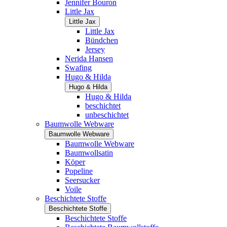
Jennifer Bouron
Little Jax
Little Jax
Little Jax
Bündchen
Jersey
Nerida Hansen
Swafing
Hugo & Hilda
Hugo & Hilda
Hugo & Hilda
beschichtet
unbeschichtet
Baumwolle Webware
Baumwolle Webware
Baumwolle Webware
Baumwollsatin
Köper
Popeline
Seersucker
Voile
Beschichtete Stoffe
Beschichtete Stoffe
Beschichtete Stoffe