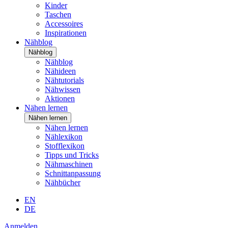
Kinder
Taschen
Accessoires
Inspirationen
Nähblog
Nähblog
Nähblog
Nähideen
Nähtutorials
Nähwissen
Aktionen
Nähen lernen
Nähen lernen
Nähen lernen
Nählexikon
Stofflexikon
Tipps und Tricks
Nähmaschinen
Schnittanpassung
Nähbücher
EN
DE
Anmelden