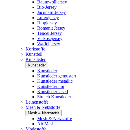
Baumwolljersey
Bio-Jersey
Jacquard Jersey
Lurexjersey
Rippjersey
Romanit Jersey
Tencel Jersey
Viskosejersey
Waffeljersey
Korkstoffe
Kunstfell
Kunstleder
Kunstleder
Kunstleder
Kunstleder gemustert
Kunstleder metallic
Kunstleder uni
Kunstleder Used
Stretch Kunstleder
Leinenstoffe
Mesh & Netzstoffe
Mesh & Netzstoffe
Mesh & Netzstoffe
Air Mesh
Modestoffe