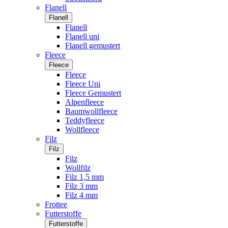
Flanell
Flanell
Flanell
Flanell uni
Flanell gemustert
Fleece
Fleece
Fleece
Fleece Uni
Fleece Gemustert
Alpenfleece
Baumwollfleece
Teddyfleece
Wollfleece
Filz
Filz
Filz
Wollfilz
Filz 1,5 mm
Filz 3 mm
Filz 4 mm
Frottee
Futterstoffe
Futterstoffe