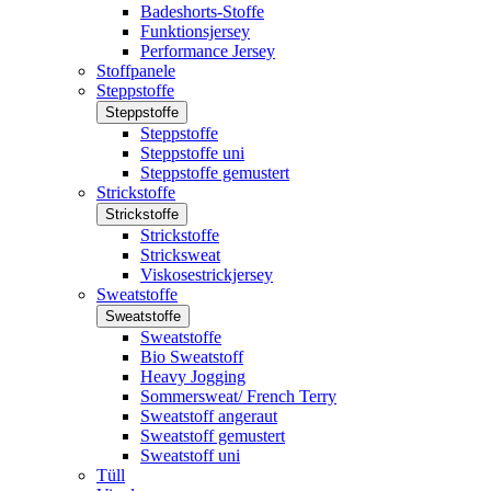
Badeshorts-Stoffe
Funktionsjersey
Performance Jersey
Stoffpanele
Steppstoffe
Steppstoffe
Steppstoffe
Steppstoffe uni
Steppstoffe gemustert
Strickstoffe
Strickstoffe
Strickstoffe
Stricksweat
Viskosestrickjersey
Sweatstoffe
Sweatstoffe
Sweatstoffe
Bio Sweatstoff
Heavy Jogging
Sommersweat/ French Terry
Sweatstoff angeraut
Sweatstoff gemustert
Sweatstoff uni
Tüll