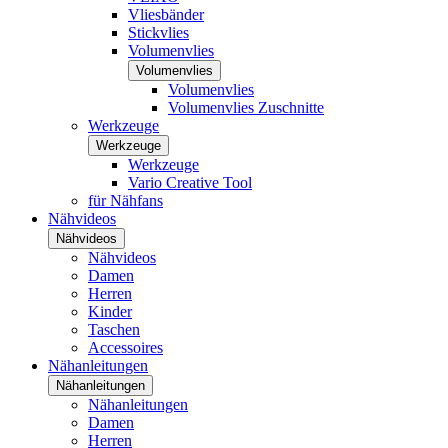
Vliesbänder
Stickvlies
Volumenvlies
Volumenvlies
Volumenvlies
Volumenvlies Zuschnitte
Werkzeuge
Werkzeuge
Werkzeuge
Vario Creative Tool
für Nähfans
Nähvideos
Nähvideos
Nähvideos
Damen
Herren
Kinder
Taschen
Accessoires
Nähanleitungen
Nähanleitungen
Nähanleitungen
Damen
Herren