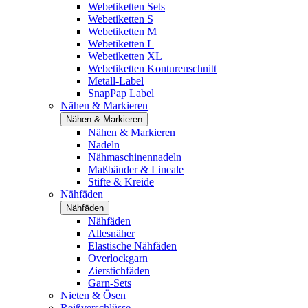
Webetiketten Sets
Webetiketten S
Webetiketten M
Webetiketten L
Webetiketten XL
Webetiketten Konturenschnitt
Metall-Label
SnapPap Label
Nähen & Markieren
Nähen & Markieren
Nähen & Markieren
Nadeln
Nähmaschinennadeln
Maßbänder & Lineale
Stifte & Kreide
Nähfäden
Nähfäden
Nähfäden
Allesnäher
Elastische Nähfäden
Overlockgarn
Zierstichfäden
Garn-Sets
Nieten & Ösen
Reißverschlüsse