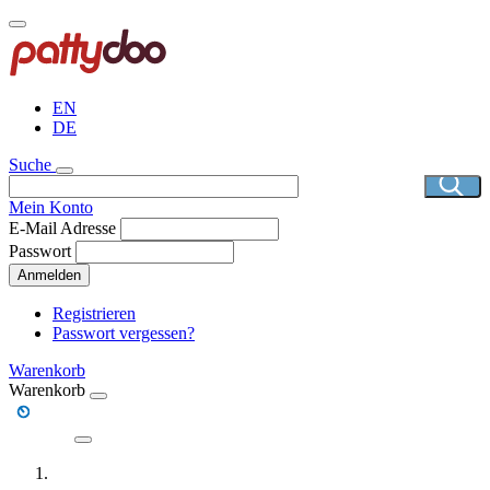
Direkt
zum
Inhalt
EN
DE
Suche
Mein Konto
E-Mail Adresse
Passwort
Anmelden
Registrieren
Passwort vergessen?
Warenkorb
Warenkorb