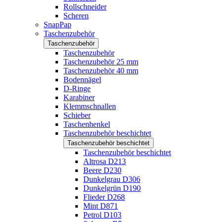
Rollschneider
Scheren
SnapPap
Taschenzubehör
Taschenzubehör
Taschenzubehör
Taschenzubehör 25 mm
Taschenzubehör 40 mm
Bodennägel
D-Ringe
Karabiner
Klemmschnallen
Schieber
Taschenhenkel
Taschenzubehör beschichtet
Taschenzubehör beschichtet
Taschenzubehör beschichtet
Altrosa D213
Beere D230
Dunkelgrau D306
Dunkelgrün D190
Flieder D268
Mint D871
Petrol D103