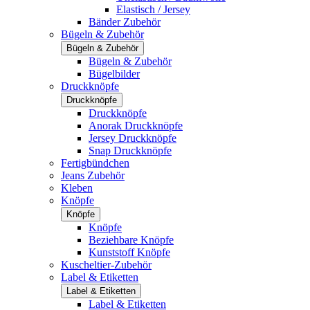
Elastisch / Jersey
Bänder Zubehör
Bügeln & Zubehör
Bügeln & Zubehör
Bügeln & Zubehör
Bügelbilder
Druckknöpfe
Druckknöpfe
Druckknöpfe
Anorak Druckknöpfe
Jersey Druckknöpfe
Snap Druckknöpfe
Fertigbündchen
Jeans Zubehör
Kleben
Knöpfe
Knöpfe
Knöpfe
Beziehbare Knöpfe
Kunststoff Knöpfe
Kuscheltier-Zubehör
Label & Etiketten
Label & Etiketten
Label & Etiketten