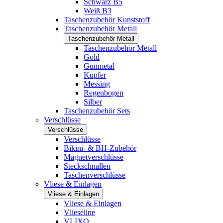
Schwarz B5
Weiß B3
Taschenzubehör Kunststoff
Taschenzubehör Metall
Taschenzubehör Metall
Taschenzubehör Metall
Gold
Gunmetal
Kupfer
Messing
Regenbogen
Silber
Taschenzubehör Sets
Verschlüsse
Verschlüsse
Verschlüsse
Bikini- & BH-Zubehör
Magnetverschlüsse
Steckschnallen
Taschenverschlüsse
Vliese & Einlagen
Vliese & Einlagen
Vliese & Einlagen
Vlieseline
VLIXO