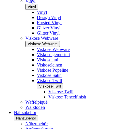
Vinyl
Vinyl
Vinyl
Design Vinyl
Frosted Vinyl
Glitzer Vinyl
Glitter Vinyl
Viskose Webware
Viskose Webware
Viskose Webware
Viskose gemustert
Viskose uni
Viskoseleinen
Viskose Popeline
Viskose Satin
Viskose Twill
Viskose Twill
Viskose Twill
Viskose Tencelfinish
Waffelpiqué
Walkloden
Nähzubehör
Nähzubehör
Nähzubehör
Aufbewahrung