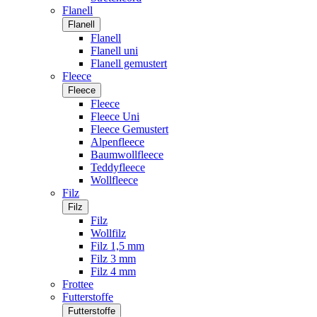
Flanell
Flanell
Flanell
Flanell uni
Flanell gemustert
Fleece
Fleece
Fleece
Fleece Uni
Fleece Gemustert
Alpenfleece
Baumwollfleece
Teddyfleece
Wollfleece
Filz
Filz
Filz
Wollfilz
Filz 1,5 mm
Filz 3 mm
Filz 4 mm
Frottee
Futterstoffe
Futterstoffe