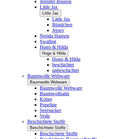
Jennifer Bouron
Little Jax
Little Jax
Little Jax
Bündchen
Jersey
Nerida Hansen
Swafing
Hugo & Hilda
Hugo & Hilda
Hugo & Hilda
beschichtet
unbeschichtet
Baumwolle Webware
Baumwolle Webware
Baumwolle Webware
Baumwollsatin
Köper
Popeline
Seersucker
Voile
Beschichtete Stoffe
Beschichtete Stoffe
Beschichtete Stoffe