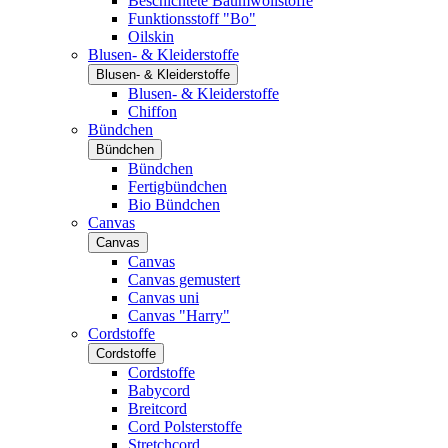
Beschichtete Baumwollstoffe
Funktionsstoff "Bo"
Oilskin
Blusen- & Kleiderstoffe
Blusen- & Kleiderstoffe
Blusen- & Kleiderstoffe
Chiffon
Bündchen
Bündchen
Bündchen
Fertigbündchen
Bio Bündchen
Canvas
Canvas
Canvas
Canvas gemustert
Canvas uni
Canvas "Harry"
Cordstoffe
Cordstoffe
Cordstoffe
Babycord
Breitcord
Cord Polsterstoffe
Stretchcord