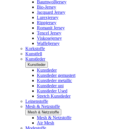
Baumwolljersey
Bio-Jersey
Jacquard Jersey
Lurexjersey
Rippjersey
Romanit Jersey
Tencel Jersey
Viskosejersey
Waffeljersey
Korkstoffe
Kunstfell
Kunstleder
Kunstleder
Kunstleder
Kunstleder gemustert
Kunstleder metallic
Kunstleder uni
Kunstleder Used
Stretch Kunstleder
Leinenstoffe
Mesh & Netzstoffe
Mesh & Netzstoffe
Mesh & Netzstoffe
Air Mesh
Modestoffe