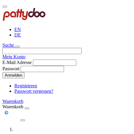
Direkt
zum
Inhalt
EN
DE
Suche
Mein Konto
E-Mail Adresse
Passwort
Anmelden
Registrieren
Passwort vergessen?
Warenkorb
Warenkorb