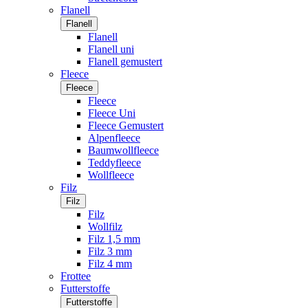
Flanell
Flanell
Flanell
Flanell uni
Flanell gemustert
Fleece
Fleece
Fleece
Fleece Uni
Fleece Gemustert
Alpenfleece
Baumwollfleece
Teddyfleece
Wollfleece
Filz
Filz
Filz
Wollfilz
Filz 1,5 mm
Filz 3 mm
Filz 4 mm
Frottee
Futterstoffe
Futterstoffe