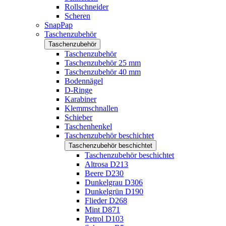
Rollschneider
Scheren
SnapPap
Taschenzubehör
Taschenzubehör
Taschenzubehör
Taschenzubehör 25 mm
Taschenzubehör 40 mm
Bodennägel
D-Ringe
Karabiner
Klemmschnallen
Schieber
Taschenhenkel
Taschenzubehör beschichtet
Taschenzubehör beschichtet
Taschenzubehör beschichtet
Altrosa D213
Beere D230
Dunkelgrau D306
Dunkelgrün D190
Flieder D268
Mint D871
Petrol D103