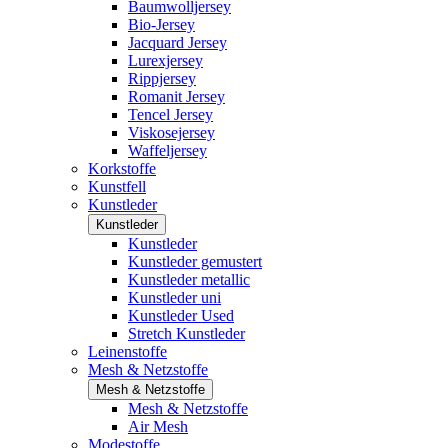
Baumwolljersey
Bio-Jersey
Jacquard Jersey
Lurexjersey
Rippjersey
Romanit Jersey
Tencel Jersey
Viskosejersey
Waffeljersey
Korkstoffe
Kunstfell
Kunstleder
Kunstleder
Kunstleder
Kunstleder gemustert
Kunstleder metallic
Kunstleder uni
Kunstleder Used
Stretch Kunstleder
Leinenstoffe
Mesh & Netzstoffe
Mesh & Netzstoffe
Mesh & Netzstoffe
Air Mesh
Modestoffe