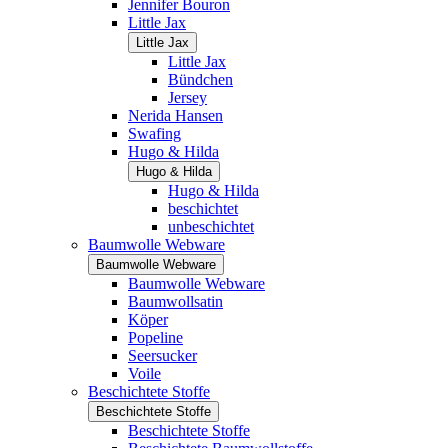
Jennifer Bouron
Little Jax
Little Jax
Little Jax
Bündchen
Jersey
Nerida Hansen
Swafing
Hugo & Hilda
Hugo & Hilda
Hugo & Hilda
beschichtet
unbeschichtet
Baumwolle Webware
Baumwolle Webware
Baumwolle Webware
Baumwollsatin
Köper
Popeline
Seersucker
Voile
Beschichtete Stoffe
Beschichtete Stoffe
Beschichtete Stoffe