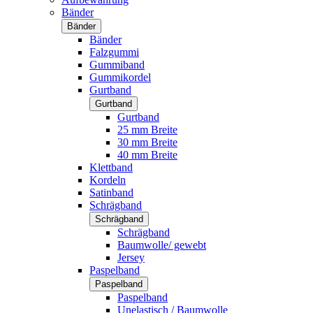
Bänder
Bänder
Bänder
Falzgummi
Gummiband
Gummikordel
Gurtband
Gurtband
Gurtband
25 mm Breite
30 mm Breite
40 mm Breite
Klettband
Kordeln
Satinband
Schrägband
Schrägband
Schrägband
Baumwolle/ gewebt
Jersey
Paspelband
Paspelband
Paspelband
Unelastisch / Baumwolle