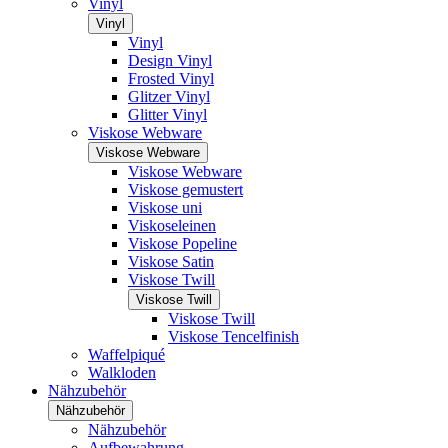
Vinyl
Vinyl
Vinyl
Design Vinyl
Frosted Vinyl
Glitzer Vinyl
Glitter Vinyl
Viskose Webware
Viskose Webware
Viskose Webware
Viskose gemustert
Viskose uni
Viskoseleinen
Viskose Popeline
Viskose Satin
Viskose Twill
Viskose Twill
Viskose Twill
Viskose Tencelfinish
Waffelpiqué
Walkloden
Nähzubehör
Nähzubehör
Nähzubehör
Aufbewahrung