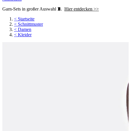
Garn-Sets in großer Auswahl 🧵
Hier entdecken >>
<
Startseite
<
Schnittmuster
<
Damen
<
Kleider