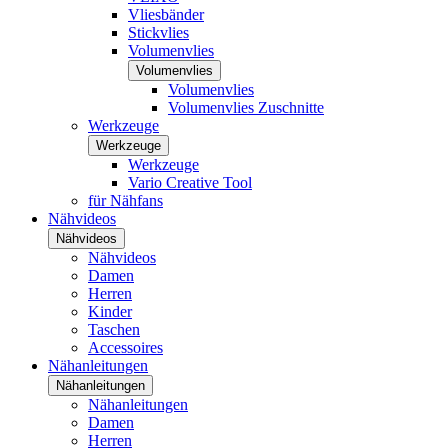
Vliesbänder
Stickvlies
Volumenvlies
Volumenvlies
Volumenvlies
Volumenvlies Zuschnitte
Werkzeuge
Werkzeuge
Werkzeuge
Vario Creative Tool
für Nähfans
Nähvideos
Nähvideos
Nähvideos
Damen
Herren
Kinder
Taschen
Accessoires
Nähanleitungen
Nähanleitungen
Nähanleitungen
Damen
Herren