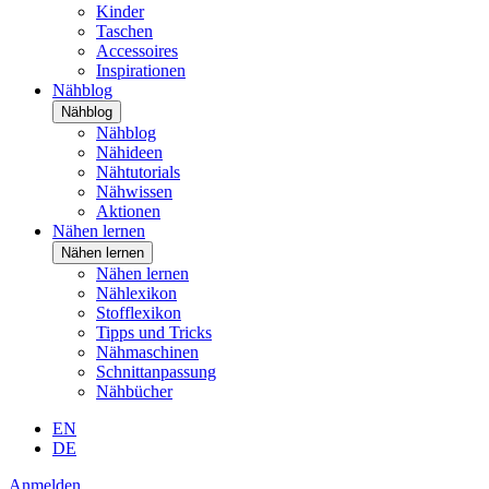
Kinder
Taschen
Accessoires
Inspirationen
Nähblog
Nähblog
Nähblog
Nähideen
Nähtutorials
Nähwissen
Aktionen
Nähen lernen
Nähen lernen
Nähen lernen
Nählexikon
Stofflexikon
Tipps und Tricks
Nähmaschinen
Schnittanpassung
Nähbücher
EN
DE
Anmelden