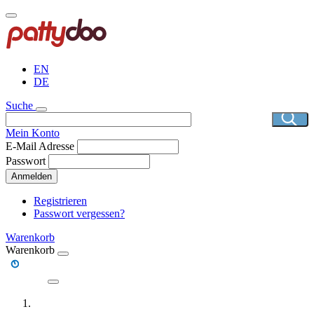
Direkt
zum
Inhalt
EN
DE
Suche
Mein Konto
E-Mail Adresse
Passwort
Anmelden
Registrieren
Passwort vergessen?
Warenkorb
Warenkorb