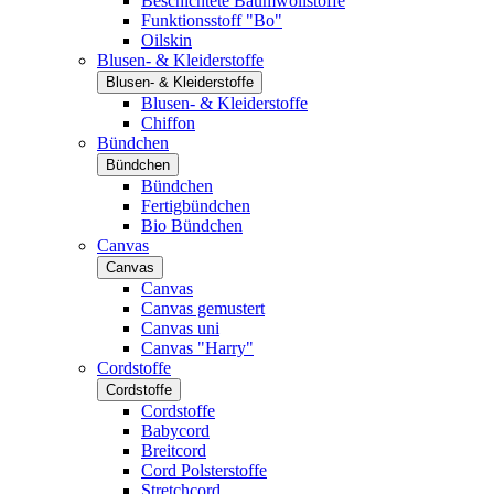
Beschichtete Baumwollstoffe
Funktionsstoff "Bo"
Oilskin
Blusen- & Kleiderstoffe
Blusen- & Kleiderstoffe
Blusen- & Kleiderstoffe
Chiffon
Bündchen
Bündchen
Bündchen
Fertigbündchen
Bio Bündchen
Canvas
Canvas
Canvas
Canvas gemustert
Canvas uni
Canvas "Harry"
Cordstoffe
Cordstoffe
Cordstoffe
Babycord
Breitcord
Cord Polsterstoffe
Stretchcord