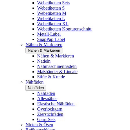
Webetiketten Sets
Webetiketten S
Webetiketten M
Webetiketten L
Webetiketten XL
Webetiketten Konturenschnitt
Metall-Label
SnapPap Label
Nähen & Markieren
Nähen & Markieren
Nähen & Markieren
Nadeln
Nähmaschinennadeln
Maßbänder & Lineale
Stifte & Kreide
Nähfäden
Nähfäden
Nähfäden
Allesnäher
Elastische Nähfäden
Overlockgarn
Zierstichfäden
Garn-Sets
Nieten & Ösen
Reißverschlüsse