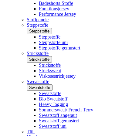
Badeshorts-Stoffe
Funktionsjersey
Performance Jersey
Stoffpanele
Steppstoffe
Steppstoffe
Steppstoffe
Steppstoffe uni
Steppstoffe gemustert
Strickstoffe
Strickstoffe
Strickstoffe
Stricksweat
Viskosestrickjersey
Sweatstoffe
Sweatstoffe
Sweatstoffe
Bio Sweatstoff
Heavy Jogging
Sommersweat/ French Terry
Sweatstoff angeraut
Sweatstoff gemustert
Sweatstoff uni
Tüll