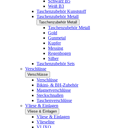
Schwarz B5
Weiß B3
Taschenzubehör Kunststoff
Taschenzubehör Metall
Taschenzubehör Metall
Taschenzubehör Metall
Gold
Gunmetal
Kupfer
Messing
Regenbogen
Silber
Taschenzubehör Sets
Verschlüsse
Verschlüsse
Verschlüsse
Bikini- & BH-Zubehör
Magnetverschlüsse
Steckschnallen
Taschenverschlüsse
Vliese & Einlagen
Vliese & Einlagen
Vliese & Einlagen
Vlieseline
VLIXO