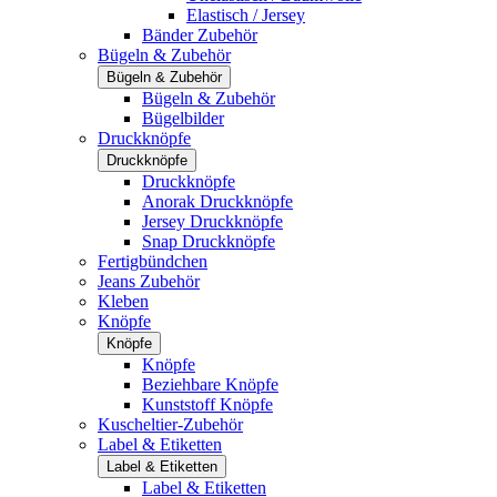
Elastisch / Jersey
Bänder Zubehör
Bügeln & Zubehör
Bügeln & Zubehör
Bügeln & Zubehör
Bügelbilder
Druckknöpfe
Druckknöpfe
Druckknöpfe
Anorak Druckknöpfe
Jersey Druckknöpfe
Snap Druckknöpfe
Fertigbündchen
Jeans Zubehör
Kleben
Knöpfe
Knöpfe
Knöpfe
Beziehbare Knöpfe
Kunststoff Knöpfe
Kuscheltier-Zubehör
Label & Etiketten
Label & Etiketten
Label & Etiketten