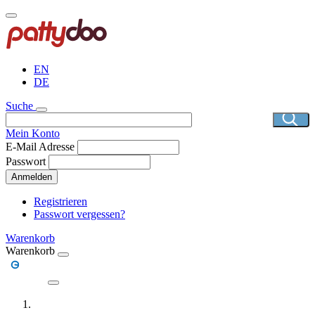
Direkt
zum
Inhalt
EN
DE
Suche
Mein Konto
E-Mail Adresse
Passwort
Anmelden
Registrieren
Passwort vergessen?
Warenkorb
Warenkorb