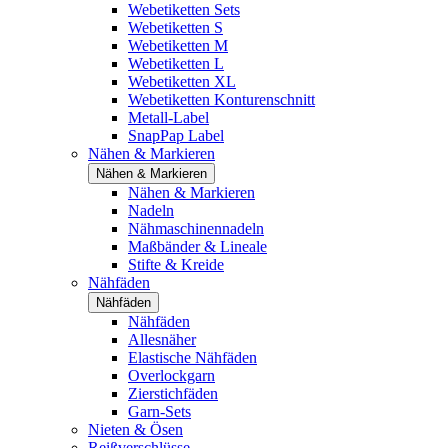
Webetiketten Sets
Webetiketten S
Webetiketten M
Webetiketten L
Webetiketten XL
Webetiketten Konturenschnitt
Metall-Label
SnapPap Label
Nähen & Markieren
Nähen & Markieren
Nähen & Markieren
Nadeln
Nähmaschinennadeln
Maßbänder & Lineale
Stifte & Kreide
Nähfäden
Nähfäden
Nähfäden
Allesnäher
Elastische Nähfäden
Overlockgarn
Zierstichfäden
Garn-Sets
Nieten & Ösen
Reißverschlüsse