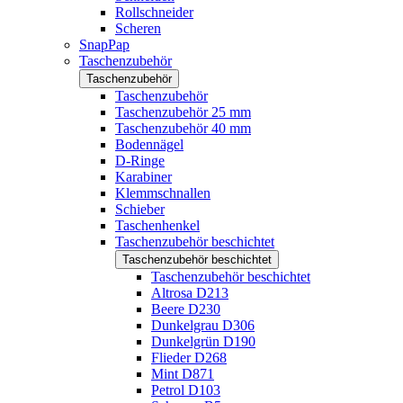
Rollschneider
Scheren
SnapPap
Taschenzubehör
Taschenzubehör
Taschenzubehör
Taschenzubehör 25 mm
Taschenzubehör 40 mm
Bodennägel
D-Ringe
Karabiner
Klemmschnallen
Schieber
Taschenhenkel
Taschenzubehör beschichtet
Taschenzubehör beschichtet
Taschenzubehör beschichtet
Altrosa D213
Beere D230
Dunkelgrau D306
Dunkelgrün D190
Flieder D268
Mint D871
Petrol D103