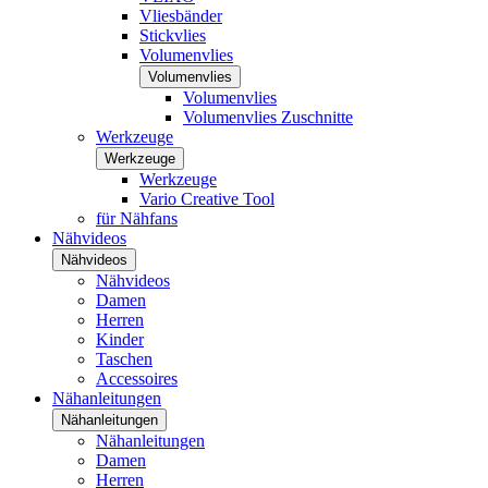
Vliesbänder
Stickvlies
Volumenvlies
Volumenvlies
Volumenvlies
Volumenvlies Zuschnitte
Werkzeuge
Werkzeuge
Werkzeuge
Vario Creative Tool
für Nähfans
Nähvideos
Nähvideos
Nähvideos
Damen
Herren
Kinder
Taschen
Accessoires
Nähanleitungen
Nähanleitungen
Nähanleitungen
Damen
Herren