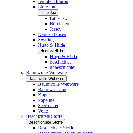
Jennifer Bouron
Little Jax
Little Jax
Little Jax
Bündchen
Jersey
Nerida Hansen
Swafing
Hugo & Hilda
Hugo & Hilda
Hugo & Hilda
beschichtet
unbeschichtet
Baumwolle Webware
Baumwolle Webware
Baumwolle Webware
Baumwollsatin
Köper
Popeline
Seersucker
Voile
Beschichtete Stoffe
Beschichtete Stoffe
Beschichtete Stoffe