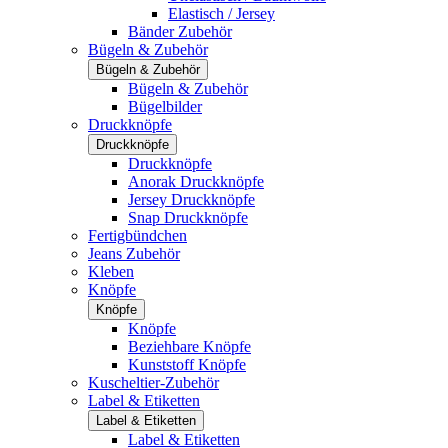
Elastisch / Jersey
Bänder Zubehör
Bügeln & Zubehör
Bügeln & Zubehör
Bügeln & Zubehör
Bügelbilder
Druckknöpfe
Druckknöpfe
Druckknöpfe
Anorak Druckknöpfe
Jersey Druckknöpfe
Snap Druckknöpfe
Fertigbündchen
Jeans Zubehör
Kleben
Knöpfe
Knöpfe
Knöpfe
Beziehbare Knöpfe
Kunststoff Knöpfe
Kuscheltier-Zubehör
Label & Etiketten
Label & Etiketten
Label & Etiketten