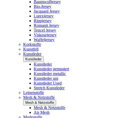
Baumwolljersey
Bio-Jersey
Jacquard Jersey
Lurexjersey
Rippjersey
Romanit Jersey
Tencel Jersey
Viskosejersey
Waffeljersey
Korkstoffe
Kunstfell
Kunstleder
Kunstleder
Kunstleder
Kunstleder gemustert
Kunstleder metallic
Kunstleder uni
Kunstleder Used
Stretch Kunstleder
Leinenstoffe
Mesh & Netzstoffe
Mesh & Netzstoffe
Mesh & Netzstoffe
Air Mesh
Modestoffe