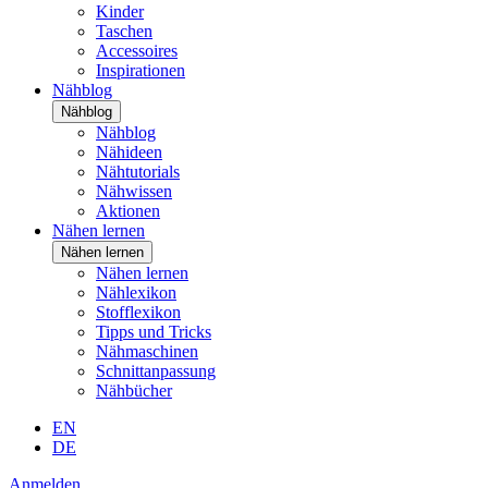
Kinder
Taschen
Accessoires
Inspirationen
Nähblog
Nähblog
Nähblog
Nähideen
Nähtutorials
Nähwissen
Aktionen
Nähen lernen
Nähen lernen
Nähen lernen
Nählexikon
Stofflexikon
Tipps und Tricks
Nähmaschinen
Schnittanpassung
Nähbücher
EN
DE
Anmelden