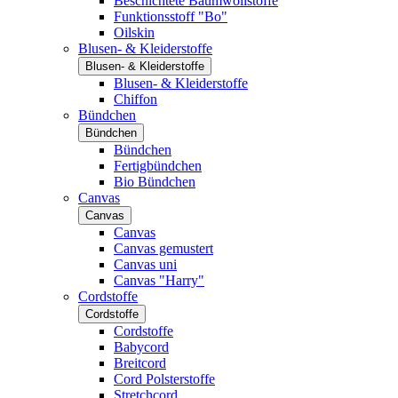
Beschichtete Baumwollstoffe
Funktionsstoff "Bo"
Oilskin
Blusen- & Kleiderstoffe
Blusen- & Kleiderstoffe
Blusen- & Kleiderstoffe
Chiffon
Bündchen
Bündchen
Bündchen
Fertigbündchen
Bio Bündchen
Canvas
Canvas
Canvas
Canvas gemustert
Canvas uni
Canvas "Harry"
Cordstoffe
Cordstoffe
Cordstoffe
Babycord
Breitcord
Cord Polsterstoffe
Stretchcord