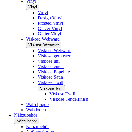
Vinyl
Vinyl
Vinyl
Design Vinyl
Frosted Vinyl
Glitzer Vinyl
Glitter Vinyl
Viskose Webware
Viskose Webware
Viskose Webware
Viskose gemustert
Viskose uni
Viskoseleinen
Viskose Popeline
Viskose Satin
Viskose Twill
Viskose Twill
Viskose Twill
Viskose Tencelfinish
Waffelpiqué
Walkloden
Nähzubehör
Nähzubehör
Nähzubehör
Aufbewahrung