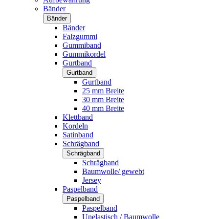
Bänder
Bänder
Bänder
Falzgummi
Gummiband
Gummikordel
Gurtband
Gurtband
Gurtband
25 mm Breite
30 mm Breite
40 mm Breite
Klettband
Kordeln
Satinband
Schrägband
Schrägband
Schrägband
Baumwolle/ gewebt
Jersey
Paspelband
Paspelband
Paspelband
Unelastisch / Baumwolle