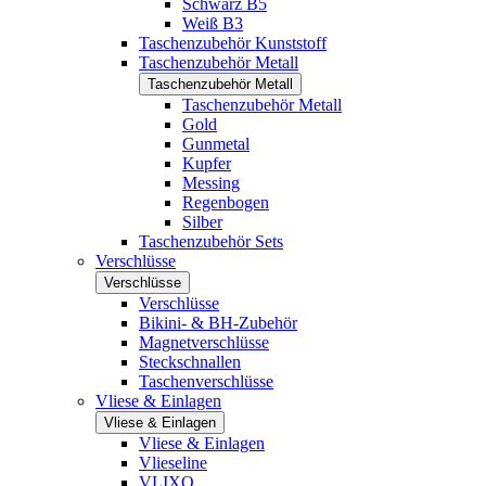
Schwarz B5
Weiß B3
Taschenzubehör Kunststoff
Taschenzubehör Metall
Taschenzubehör Metall
Taschenzubehör Metall
Gold
Gunmetal
Kupfer
Messing
Regenbogen
Silber
Taschenzubehör Sets
Verschlüsse
Verschlüsse
Verschlüsse
Bikini- & BH-Zubehör
Magnetverschlüsse
Steckschnallen
Taschenverschlüsse
Vliese & Einlagen
Vliese & Einlagen
Vliese & Einlagen
Vlieseline
VLIXO