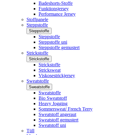
Badeshorts-Stoffe
Funktionsjersey
Performance Jersey
Stoffpanele
Steppstoffe
Steppstoffe
Steppstoffe
Steppstoffe uni
Steppstoffe gemustert
Strickstoffe
Strickstoffe
Strickstoffe
Stricksweat
Viskosestrickjersey
Sweatstoffe
Sweatstoffe
Sweatstoffe
Bio Sweatstoff
Heavy Jogging
Sommersweat/ French Terry
Sweatstoff angeraut
Sweatstoff gemustert
Sweatstoff uni
Tüll