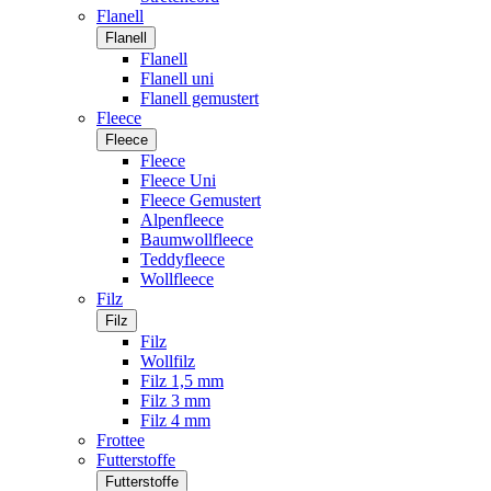
Flanell
Flanell
Flanell
Flanell uni
Flanell gemustert
Fleece
Fleece
Fleece
Fleece Uni
Fleece Gemustert
Alpenfleece
Baumwollfleece
Teddyfleece
Wollfleece
Filz
Filz
Filz
Wollfilz
Filz 1,5 mm
Filz 3 mm
Filz 4 mm
Frottee
Futterstoffe
Futterstoffe