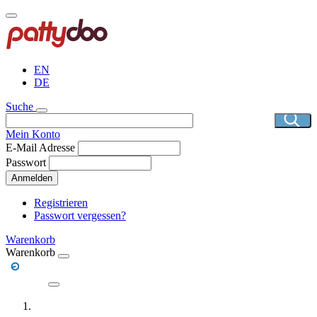
Direkt
zum
Inhalt
EN
DE
Suche
Mein Konto
E-Mail Adresse
Passwort
Anmelden
Registrieren
Passwort vergessen?
Warenkorb
Warenkorb