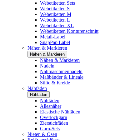
Webetiketten Sets
Webetiketten S
Webetiketten M
Webetiketten L
Webetiketten XL
Webetiketten Konturenschnitt
Metall-Label
SnapPap Label
Nähen & Markieren
Nähen & Markieren
Nähen & Markieren
Nadeln
Nähmaschinennadeln
Maßbänder & Lineale
Stifte & Kreide
Nähfäden
Nähfäden
Nähfäden
Allesnäher
Elastische Nähfäden
Overlockgarn
Zierstichfäden
Garn-Sets
Nieten & Ösen
Reißverschlüsse