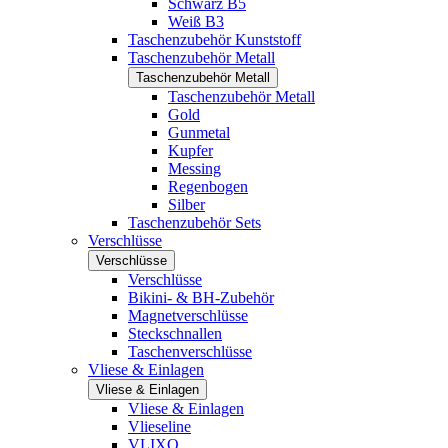
Schwarz B5
Weiß B3
Taschenzubehör Kunststoff
Taschenzubehör Metall
Taschenzubehör Metall
Taschenzubehör Metall
Gold
Gunmetal
Kupfer
Messing
Regenbogen
Silber
Taschenzubehör Sets
Verschlüsse
Verschlüsse
Verschlüsse
Bikini- & BH-Zubehör
Magnetverschlüsse
Steckschnallen
Taschenverschlüsse
Vliese & Einlagen
Vliese & Einlagen
Vliese & Einlagen
Vlieseline
VLIXO