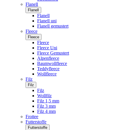
Flanell
Flanell
Flanell
Flanell uni
Flanell gemustert
Fleece
Fleece
Fleece
Fleece Uni
Fleece Gemustert
Alpenfleece
Baumwollfleece
Teddyfleece
Wollfleece
Filz
Filz
Filz
Wollfilz
Filz 1,5 mm
Filz 3 mm
Filz 4 mm
Frottee
Futterstoffe
Futterstoffe