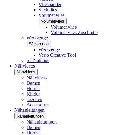
Vliesbänder
Stickvlies
Volumenvlies
Volumenvlies
Volumenvlies
Volumenvlies Zuschnitte
Werkzeuge
Werkzeuge
Werkzeuge
Vario Creative Tool
für Nähfans
Nähvideos
Nähvideos
Nähvideos
Damen
Herren
Kinder
Taschen
Accessoires
Nähanleitungen
Nähanleitungen
Nähanleitungen
Damen
Herren