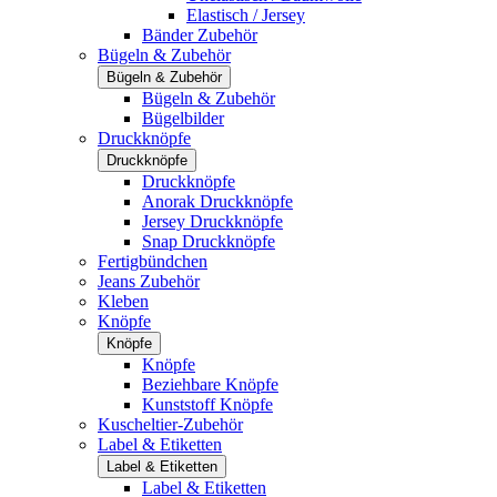
Elastisch / Jersey
Bänder Zubehör
Bügeln & Zubehör
Bügeln & Zubehör
Bügeln & Zubehör
Bügelbilder
Druckknöpfe
Druckknöpfe
Druckknöpfe
Anorak Druckknöpfe
Jersey Druckknöpfe
Snap Druckknöpfe
Fertigbündchen
Jeans Zubehör
Kleben
Knöpfe
Knöpfe
Knöpfe
Beziehbare Knöpfe
Kunststoff Knöpfe
Kuscheltier-Zubehör
Label & Etiketten
Label & Etiketten
Label & Etiketten