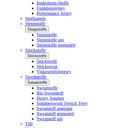
Badeshorts-Stoffe
Funktionsjersey
Performance Jersey
Stoffpanele
Steppstoffe
Steppstoffe
Steppstoffe
Steppstoffe uni
Steppstoffe gemustert
Strickstoffe
Strickstoffe
Strickstoffe
Stricksweat
Viskosestrickjersey
Sweatstoffe
Sweatstoffe
Sweatstoffe
Bio Sweatstoff
Heavy Jogging
Sommersweat/ French Terry
Sweatstoff angeraut
Sweatstoff gemustert
Sweatstoff uni
Tüll