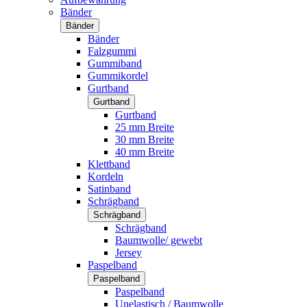
Bänder
Bänder
Bänder
Falzgummi
Gummiband
Gummikordel
Gurtband
Gurtband
Gurtband
25 mm Breite
30 mm Breite
40 mm Breite
Klettband
Kordeln
Satinband
Schrägband
Schrägband
Schrägband
Baumwolle/ gewebt
Jersey
Paspelband
Paspelband
Paspelband
Unelastisch / Baumwolle