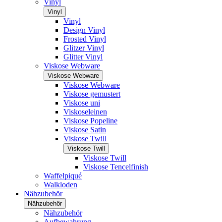
Vinyl
Vinyl
Vinyl
Design Vinyl
Frosted Vinyl
Glitzer Vinyl
Glitter Vinyl
Viskose Webware
Viskose Webware
Viskose Webware
Viskose gemustert
Viskose uni
Viskoseleinen
Viskose Popeline
Viskose Satin
Viskose Twill
Viskose Twill
Viskose Twill
Viskose Tencelfinish
Waffelpiqué
Walkloden
Nähzubehör
Nähzubehör
Nähzubehör
Aufbewahrung