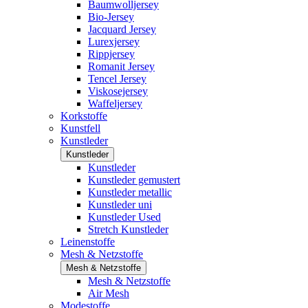
Baumwolljersey
Bio-Jersey
Jacquard Jersey
Lurexjersey
Rippjersey
Romanit Jersey
Tencel Jersey
Viskosejersey
Waffeljersey
Korkstoffe
Kunstfell
Kunstleder
Kunstleder
Kunstleder
Kunstleder gemustert
Kunstleder metallic
Kunstleder uni
Kunstleder Used
Stretch Kunstleder
Leinenstoffe
Mesh & Netzstoffe
Mesh & Netzstoffe
Mesh & Netzstoffe
Air Mesh
Modestoffe