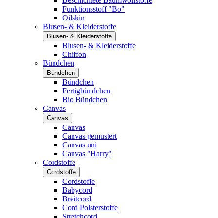
Beschichtete Baumwollstoffe
Funktionsstoff "Bo"
Oilskin
Blusen- & Kleiderstoffe
Blusen- & Kleiderstoffe
Blusen- & Kleiderstoffe
Chiffon
Bündchen
Bündchen
Bündchen
Fertigbündchen
Bio Bündchen
Canvas
Canvas
Canvas
Canvas gemustert
Canvas uni
Canvas "Harry"
Cordstoffe
Cordstoffe
Cordstoffe
Babycord
Breitcord
Cord Polsterstoffe
Stretchcord