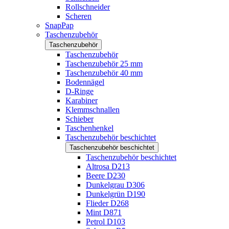
Rollschneider
Scheren
SnapPap
Taschenzubehör
Taschenzubehör
Taschenzubehör
Taschenzubehör 25 mm
Taschenzubehör 40 mm
Bodennägel
D-Ringe
Karabiner
Klemmschnallen
Schieber
Taschenhenkel
Taschenzubehör beschichtet
Taschenzubehör beschichtet
Taschenzubehör beschichtet
Altrosa D213
Beere D230
Dunkelgrau D306
Dunkelgrün D190
Flieder D268
Mint D871
Petrol D103