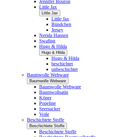
Jennifer Bouron
Little Jax
Little Jax
Little Jax
Bündchen
Jersey
Nerida Hansen
Swafing
Hugo & Hilda
Hugo & Hilda
Hugo & Hilda
beschichtet
unbeschichtet
Baumwolle Webware
Baumwolle Webware
Baumwolle Webware
Baumwollsatin
Köper
Popeline
Seersucker
Voile
Beschichtete Stoffe
Beschichtete Stoffe
Beschichtete Stoffe