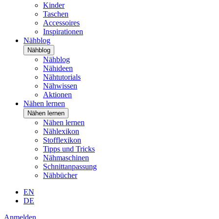
Kinder
Taschen
Accessoires
Inspirationen
Nähblog
Nähblog
Nähblog
Nähideen
Nähtutorials
Nähwissen
Aktionen
Nähen lernen
Nähen lernen
Nähen lernen
Nählexikon
Stofflexikon
Tipps und Tricks
Nähmaschinen
Schnittanpassung
Nähbücher
EN
DE
Anmelden