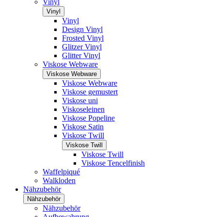
Vinyl
Vinyl
Vinyl
Design Vinyl
Frosted Vinyl
Glitzer Vinyl
Glitter Vinyl
Viskose Webware
Viskose Webware
Viskose Webware
Viskose gemustert
Viskose uni
Viskoseleinen
Viskose Popeline
Viskose Satin
Viskose Twill
Viskose Twill
Viskose Twill
Viskose Tencelfinish
Waffelpiqué
Walkloden
Nähzubehör
Nähzubehör
Nähzubehör
Aufbewahrung