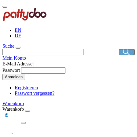
Direkt
zum
Inhalt
EN
DE
Suche
Mein Konto
E-Mail Adresse
Passwort
Anmelden
Registrieren
Passwort vergessen?
Warenkorb
Warenkorb