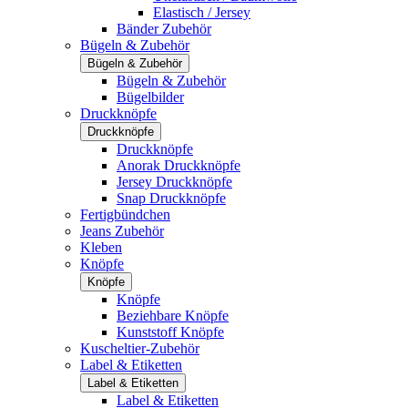
Elastisch / Jersey
Bänder Zubehör
Bügeln & Zubehör
Bügeln & Zubehör
Bügeln & Zubehör
Bügelbilder
Druckknöpfe
Druckknöpfe
Druckknöpfe
Anorak Druckknöpfe
Jersey Druckknöpfe
Snap Druckknöpfe
Fertigbündchen
Jeans Zubehör
Kleben
Knöpfe
Knöpfe
Knöpfe
Beziehbare Knöpfe
Kunststoff Knöpfe
Kuscheltier-Zubehör
Label & Etiketten
Label & Etiketten
Label & Etiketten