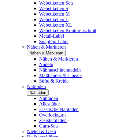
Webetiketten Sets
Webetiketten S
Webetiketten M
Webetiketten L
Webetiketten XL
Webetiketten Konturenschnitt
Metall-Label
SnapPap Label
Nähen & Markieren
Nähen & Markieren
Nähen & Markieren
Nadeln
Nähmaschinennadeln
Maßbänder & Lineale
Stifte & Kreide
Nähfäden
Nähfäden
Nähfäden
Allesnäher
Elastische Nähfäden
Overlockgarn
Zierstichfäden
Garn-Sets
Nieten & Ösen
Reißverschlüsse