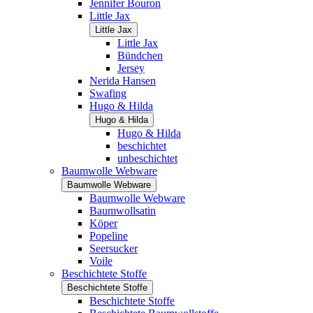
Jennifer Bouron
Little Jax
Little Jax
Little Jax
Bündchen
Jersey
Nerida Hansen
Swafing
Hugo & Hilda
Hugo & Hilda
Hugo & Hilda
beschichtet
unbeschichtet
Baumwolle Webware
Baumwolle Webware
Baumwolle Webware
Baumwollsatin
Köper
Popeline
Seersucker
Voile
Beschichtete Stoffe
Beschichtete Stoffe
Beschichtete Stoffe