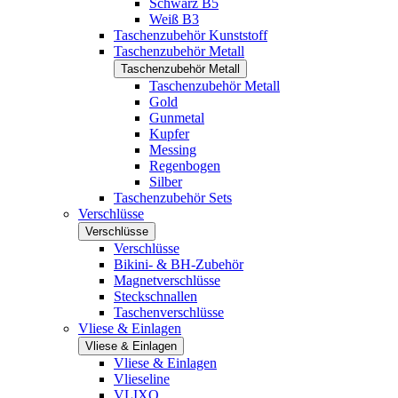
Schwarz B5
Weiß B3
Taschenzubehör Kunststoff
Taschenzubehör Metall
Taschenzubehör Metall
Taschenzubehör Metall
Gold
Gunmetal
Kupfer
Messing
Regenbogen
Silber
Taschenzubehör Sets
Verschlüsse
Verschlüsse
Verschlüsse
Bikini- & BH-Zubehör
Magnetverschlüsse
Steckschnallen
Taschenverschlüsse
Vliese & Einlagen
Vliese & Einlagen
Vliese & Einlagen
Vlieseline
VLIXO