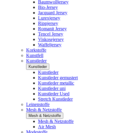
Baumwolljersey
Bio-Jersey
Jacquard Jersey
Lurexjersey
Rippjersey
Romanit Jersey
Tencel Jersey
Viskosejersey
Waffeljersey
Korkstoffe
Kunstfell
Kunstleder
Kunstleder
Kunstleder
Kunstleder gemustert
Kunstleder metallic
Kunstleder uni
Kunstleder Used
Stretch Kunstleder
Leinenstoffe
Mesh & Netzstoffe
Mesh & Netzstoffe
Mesh & Netzstoffe
Air Mesh
Modestoffe