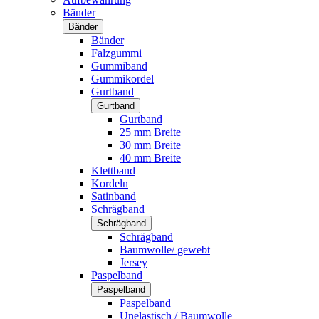
Bänder
Bänder
Bänder
Falzgummi
Gummiband
Gummikordel
Gurtband
Gurtband
Gurtband
25 mm Breite
30 mm Breite
40 mm Breite
Klettband
Kordeln
Satinband
Schrägband
Schrägband
Schrägband
Baumwolle/ gewebt
Jersey
Paspelband
Paspelband
Paspelband
Unelastisch / Baumwolle