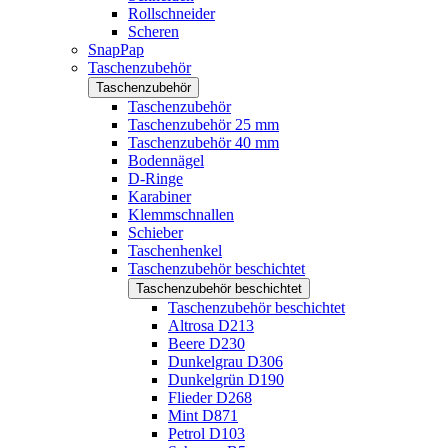
Rollschneider
Scheren
SnapPap
Taschenzubehör
Taschenzubehör
Taschenzubehör
Taschenzubehör 25 mm
Taschenzubehör 40 mm
Bodennägel
D-Ringe
Karabiner
Klemmschnallen
Schieber
Taschenhenkel
Taschenzubehör beschichtet
Taschenzubehör beschichtet
Taschenzubehör beschichtet
Altrosa D213
Beere D230
Dunkelgrau D306
Dunkelgrün D190
Flieder D268
Mint D871
Petrol D103