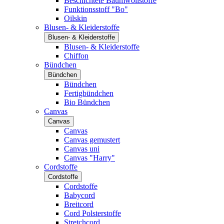
Beschichtete Baumwollstoffe
Funktionsstoff "Bo"
Oilskin
Blusen- & Kleiderstoffe
Blusen- & Kleiderstoffe
Blusen- & Kleiderstoffe
Chiffon
Bündchen
Bündchen
Bündchen
Fertigbündchen
Bio Bündchen
Canvas
Canvas
Canvas
Canvas gemustert
Canvas uni
Canvas "Harry"
Cordstoffe
Cordstoffe
Cordstoffe
Babycord
Breitcord
Cord Polsterstoffe
Stretchcord