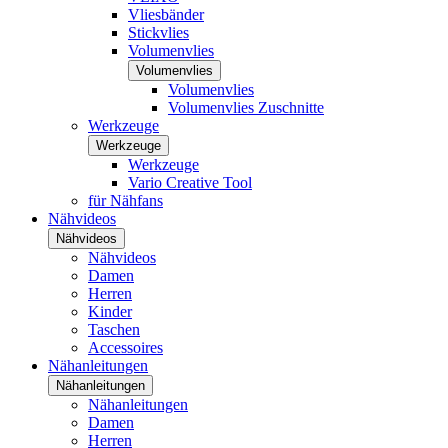
Vliesbänder
Stickvlies
Volumenvlies
Volumenvlies
Volumenvlies
Volumenvlies Zuschnitte
Werkzeuge
Werkzeuge
Werkzeuge
Vario Creative Tool
für Nähfans
Nähvideos
Nähvideos
Nähvideos
Damen
Herren
Kinder
Taschen
Accessoires
Nähanleitungen
Nähanleitungen
Nähanleitungen
Damen
Herren