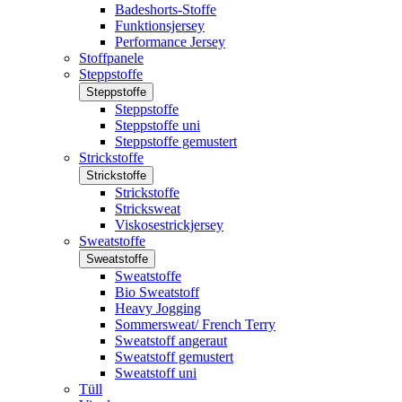
Badeshorts-Stoffe
Funktionsjersey
Performance Jersey
Stoffpanele
Steppstoffe
Steppstoffe
Steppstoffe
Steppstoffe uni
Steppstoffe gemustert
Strickstoffe
Strickstoffe
Strickstoffe
Stricksweat
Viskosestrickjersey
Sweatstoffe
Sweatstoffe
Sweatstoffe
Bio Sweatstoff
Heavy Jogging
Sommersweat/ French Terry
Sweatstoff angeraut
Sweatstoff gemustert
Sweatstoff uni
Tüll