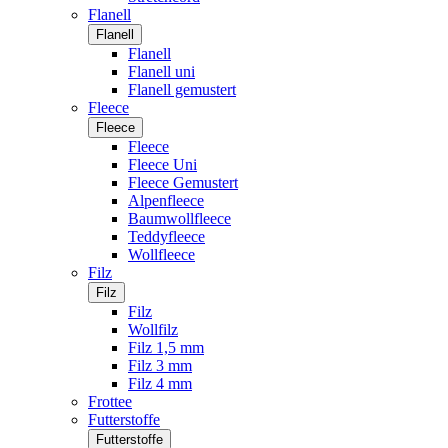
Flanell
Flanell
Flanell
Flanell uni
Flanell gemustert
Fleece
Fleece
Fleece
Fleece Uni
Fleece Gemustert
Alpenfleece
Baumwollfleece
Teddyfleece
Wollfleece
Filz
Filz
Filz
Wollfilz
Filz 1,5 mm
Filz 3 mm
Filz 4 mm
Frottee
Futterstoffe
Futterstoffe