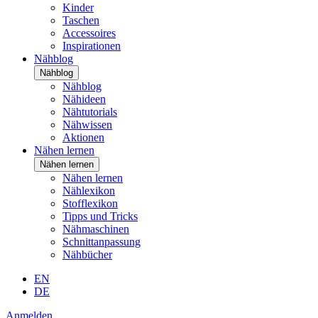
Kinder
Taschen
Accessoires
Inspirationen
Nähblog
Nähblog
Nähblog
Nähideen
Nähtutorials
Nähwissen
Aktionen
Nähen lernen
Nähen lernen
Nähen lernen
Nählexikon
Stofflexikon
Tipps und Tricks
Nähmaschinen
Schnittanpassung
Nähbücher
EN
DE
Anmelden