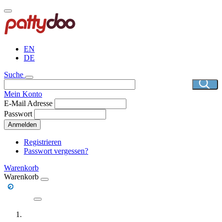
Direkt
zum
Inhalt
EN
DE
Suche
Mein Konto
E-Mail Adresse
Passwort
Anmelden
Registrieren
Passwort vergessen?
Warenkorb
Warenkorb