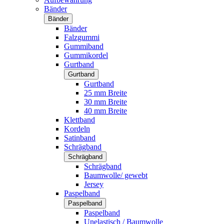
Bänder
Bänder
Bänder
Falzgummi
Gummiband
Gummikordel
Gurtband
Gurtband
Gurtband
25 mm Breite
30 mm Breite
40 mm Breite
Klettband
Kordeln
Satinband
Schrägband
Schrägband
Schrägband
Baumwolle/ gewebt
Jersey
Paspelband
Paspelband
Paspelband
Unelastisch / Baumwolle