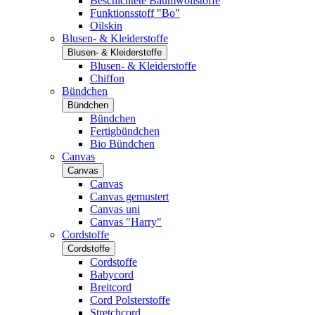
Beschichtete Baumwollstoffe
Funktionsstoff "Bo"
Oilskin
Blusen- & Kleiderstoffe
Blusen- & Kleiderstoffe
Blusen- & Kleiderstoffe
Chiffon
Bündchen
Bündchen
Bündchen
Fertigbündchen
Bio Bündchen
Canvas
Canvas
Canvas
Canvas gemustert
Canvas uni
Canvas "Harry"
Cordstoffe
Cordstoffe
Cordstoffe
Babycord
Breitcord
Cord Polsterstoffe
Stretchcord