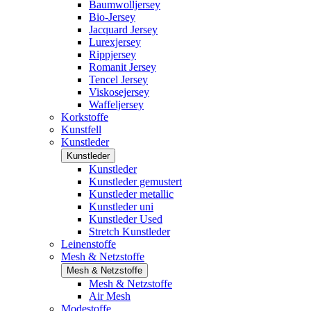
Baumwolljersey
Bio-Jersey
Jacquard Jersey
Lurexjersey
Rippjersey
Romanit Jersey
Tencel Jersey
Viskosejersey
Waffeljersey
Korkstoffe
Kunstfell
Kunstleder
Kunstleder
Kunstleder
Kunstleder gemustert
Kunstleder metallic
Kunstleder uni
Kunstleder Used
Stretch Kunstleder
Leinenstoffe
Mesh & Netzstoffe
Mesh & Netzstoffe
Mesh & Netzstoffe
Air Mesh
Modestoffe