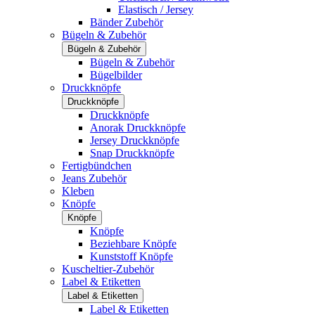
Elastisch / Jersey
Bänder Zubehör
Bügeln & Zubehör
Bügeln & Zubehör
Bügeln & Zubehör
Bügelbilder
Druckknöpfe
Druckknöpfe
Druckknöpfe
Anorak Druckknöpfe
Jersey Druckknöpfe
Snap Druckknöpfe
Fertigbündchen
Jeans Zubehör
Kleben
Knöpfe
Knöpfe
Knöpfe
Beziehbare Knöpfe
Kunststoff Knöpfe
Kuscheltier-Zubehör
Label & Etiketten
Label & Etiketten
Label & Etiketten