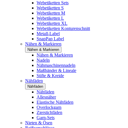
Webetiketten Sets
Webetiketten S
Webetiketten M
Webetiketten L
Webetiketten XL
Webetiketten Konturenschnitt
Metall-Label
SnapPap Label
Nähen & Markieren
Nähen & Markieren
Nähen & Markieren
Nadeln
Nähmaschinennadeln
Maßbänder & Lineale
Stifte & Kreide
Nähfäden
Nähfäden
Nähfäden
Allesnäher
Elastische Nähfäden
Overlockgarn
Zierstichfäden
Garn-Sets
Nieten & Ösen
Reißverschlüsse