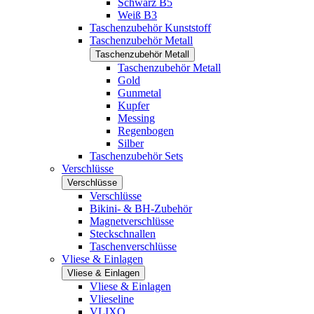
Schwarz B5
Weiß B3
Taschenzubehör Kunststoff
Taschenzubehör Metall
Taschenzubehör Metall
Taschenzubehör Metall
Gold
Gunmetal
Kupfer
Messing
Regenbogen
Silber
Taschenzubehör Sets
Verschlüsse
Verschlüsse
Verschlüsse
Bikini- & BH-Zubehör
Magnetverschlüsse
Steckschnallen
Taschenverschlüsse
Vliese & Einlagen
Vliese & Einlagen
Vliese & Einlagen
Vlieseline
VLIXO