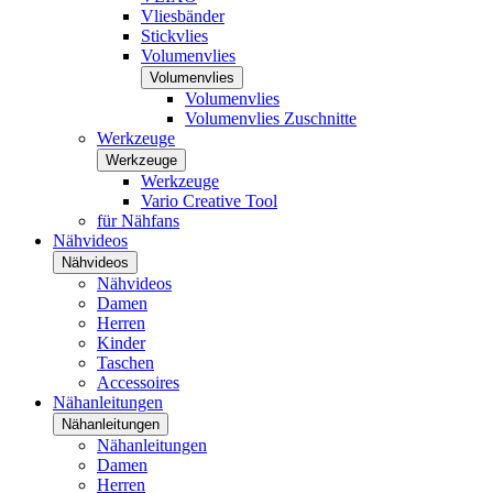
Vliesbänder
Stickvlies
Volumenvlies
Volumenvlies
Volumenvlies
Volumenvlies Zuschnitte
Werkzeuge
Werkzeuge
Werkzeuge
Vario Creative Tool
für Nähfans
Nähvideos
Nähvideos
Nähvideos
Damen
Herren
Kinder
Taschen
Accessoires
Nähanleitungen
Nähanleitungen
Nähanleitungen
Damen
Herren