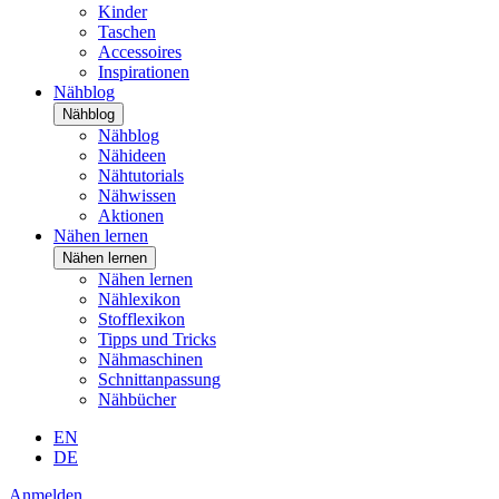
Kinder
Taschen
Accessoires
Inspirationen
Nähblog
Nähblog
Nähblog
Nähideen
Nähtutorials
Nähwissen
Aktionen
Nähen lernen
Nähen lernen
Nähen lernen
Nählexikon
Stofflexikon
Tipps und Tricks
Nähmaschinen
Schnittanpassung
Nähbücher
EN
DE
Anmelden