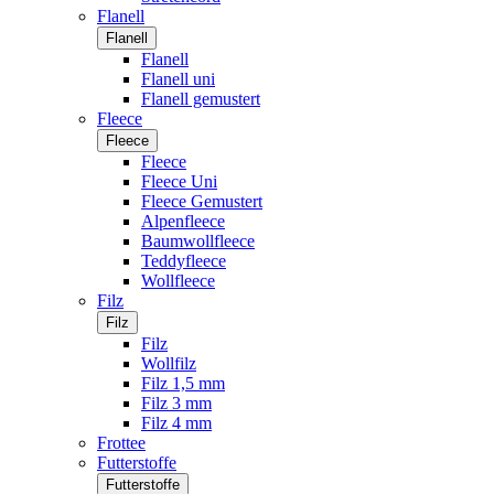
Flanell
Flanell
Flanell
Flanell uni
Flanell gemustert
Fleece
Fleece
Fleece
Fleece Uni
Fleece Gemustert
Alpenfleece
Baumwollfleece
Teddyfleece
Wollfleece
Filz
Filz
Filz
Wollfilz
Filz 1,5 mm
Filz 3 mm
Filz 4 mm
Frottee
Futterstoffe
Futterstoffe