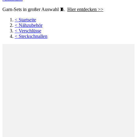
Garn-Sets in großer Auswahl 🧵
Hier entdecken >>
<
Startseite
<
Nähzubehör
<
Verschlüsse
<
Steckschnallen