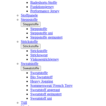
Badeshorts-Stoffe
Funktionsjersey
Performance Jersey
Stoffpanele
Steppstoffe
Steppstoffe
Steppstoffe
Steppstoffe uni
Steppstoffe gemustert
Strickstoffe
Strickstoffe
Strickstoffe
Stricksweat
Viskosestrickjersey
Sweatstoffe
Sweatstoffe
Sweatstoffe
Bio Sweatstoff
Heavy Jogging
Sommersweat/ French Terry
Sweatstoff angeraut
Sweatstoff gemustert
Sweatstoff uni
Tüll