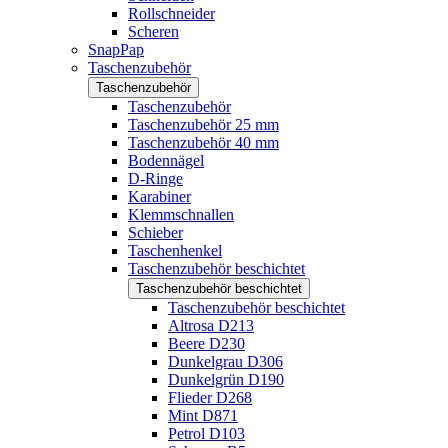
Rollschneider
Scheren
SnapPap
Taschenzubehör
Taschenzubehör
Taschenzubehör
Taschenzubehör 25 mm
Taschenzubehör 40 mm
Bodennägel
D-Ringe
Karabiner
Klemmschnallen
Schieber
Taschenhenkel
Taschenzubehör beschichtet
Taschenzubehör beschichtet
Taschenzubehör beschichtet
Altrosa D213
Beere D230
Dunkelgrau D306
Dunkelgrün D190
Flieder D268
Mint D871
Petrol D103