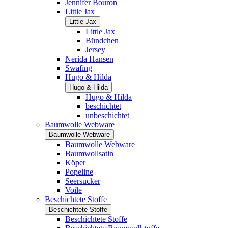
Jennifer Bouron
Little Jax
Little Jax
Little Jax
Bündchen
Jersey
Nerida Hansen
Swafing
Hugo & Hilda
Hugo & Hilda
Hugo & Hilda
beschichtet
unbeschichtet
Baumwolle Webware
Baumwolle Webware
Baumwolle Webware
Baumwollsatin
Köper
Popeline
Seersucker
Voile
Beschichtete Stoffe
Beschichtete Stoffe
Beschichtete Stoffe