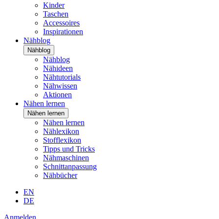
Kinder
Taschen
Accessoires
Inspirationen
Nähblog
Nähblog
Nähblog
Nähideen
Nähtutorials
Nähwissen
Aktionen
Nähen lernen
Nähen lernen
Nähen lernen
Nählexikon
Stofflexikon
Tipps und Tricks
Nähmaschinen
Schnittanpassung
Nähbücher
EN
DE
Anmelden