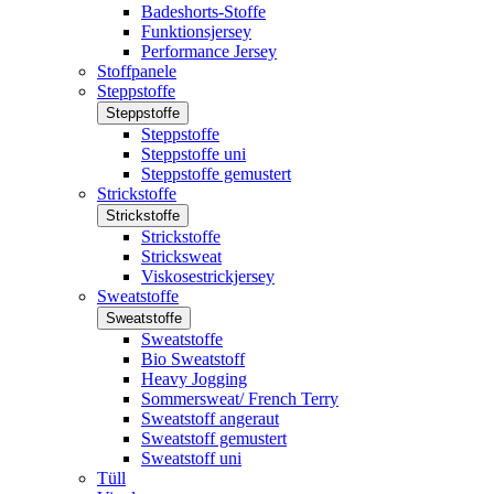
Badeshorts-Stoffe
Funktionsjersey
Performance Jersey
Stoffpanele
Steppstoffe
Steppstoffe
Steppstoffe
Steppstoffe uni
Steppstoffe gemustert
Strickstoffe
Strickstoffe
Strickstoffe
Stricksweat
Viskosestrickjersey
Sweatstoffe
Sweatstoffe
Sweatstoffe
Bio Sweatstoff
Heavy Jogging
Sommersweat/ French Terry
Sweatstoff angeraut
Sweatstoff gemustert
Sweatstoff uni
Tüll