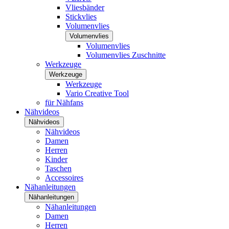
Vliesbänder
Stickvlies
Volumenvlies
Volumenvlies
Volumenvlies
Volumenvlies Zuschnitte
Werkzeuge
Werkzeuge
Werkzeuge
Vario Creative Tool
für Nähfans
Nähvideos
Nähvideos
Nähvideos
Damen
Herren
Kinder
Taschen
Accessoires
Nähanleitungen
Nähanleitungen
Nähanleitungen
Damen
Herren