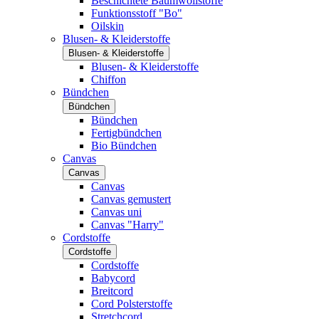
Beschichtete Baumwollstoffe
Funktionsstoff "Bo"
Oilskin
Blusen- & Kleiderstoffe
Blusen- & Kleiderstoffe
Blusen- & Kleiderstoffe
Chiffon
Bündchen
Bündchen
Bündchen
Fertigbündchen
Bio Bündchen
Canvas
Canvas
Canvas
Canvas gemustert
Canvas uni
Canvas "Harry"
Cordstoffe
Cordstoffe
Cordstoffe
Babycord
Breitcord
Cord Polsterstoffe
Stretchcord