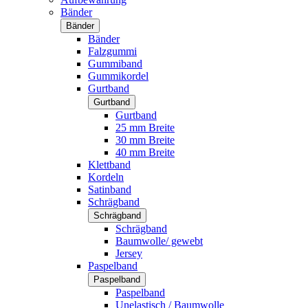
Bänder
Bänder
Bänder
Falzgummi
Gummiband
Gummikordel
Gurtband
Gurtband
Gurtband
25 mm Breite
30 mm Breite
40 mm Breite
Klettband
Kordeln
Satinband
Schrägband
Schrägband
Schrägband
Baumwolle/ gewebt
Jersey
Paspelband
Paspelband
Paspelband
Unelastisch / Baumwolle