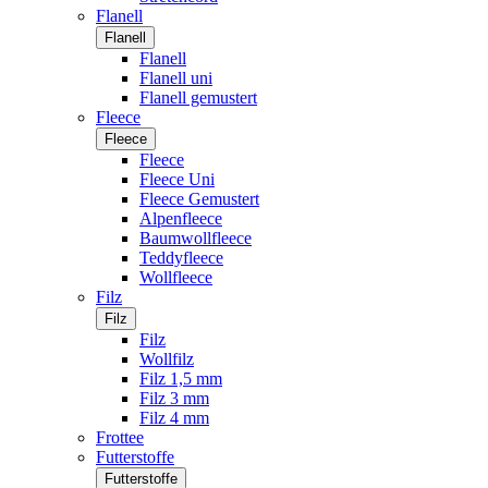
Flanell
Flanell
Flanell
Flanell uni
Flanell gemustert
Fleece
Fleece
Fleece
Fleece Uni
Fleece Gemustert
Alpenfleece
Baumwollfleece
Teddyfleece
Wollfleece
Filz
Filz
Filz
Wollfilz
Filz 1,5 mm
Filz 3 mm
Filz 4 mm
Frottee
Futterstoffe
Futterstoffe