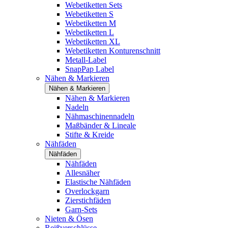
Webetiketten Sets
Webetiketten S
Webetiketten M
Webetiketten L
Webetiketten XL
Webetiketten Konturenschnitt
Metall-Label
SnapPap Label
Nähen & Markieren
Nähen & Markieren
Nähen & Markieren
Nadeln
Nähmaschinennadeln
Maßbänder & Lineale
Stifte & Kreide
Nähfäden
Nähfäden
Nähfäden
Allesnäher
Elastische Nähfäden
Overlockgarn
Zierstichfäden
Garn-Sets
Nieten & Ösen
Reißverschlüsse