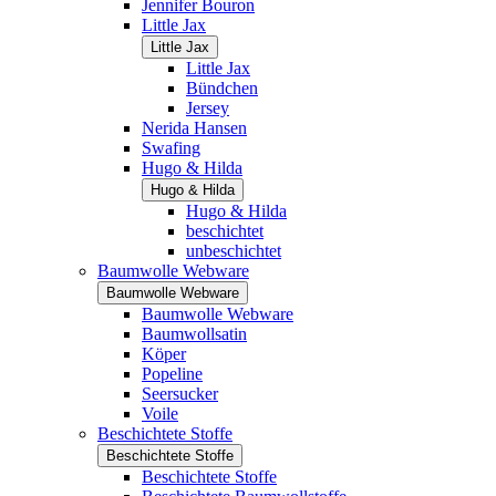
Jennifer Bouron
Little Jax
Little Jax
Little Jax
Bündchen
Jersey
Nerida Hansen
Swafing
Hugo & Hilda
Hugo & Hilda
Hugo & Hilda
beschichtet
unbeschichtet
Baumwolle Webware
Baumwolle Webware
Baumwolle Webware
Baumwollsatin
Köper
Popeline
Seersucker
Voile
Beschichtete Stoffe
Beschichtete Stoffe
Beschichtete Stoffe