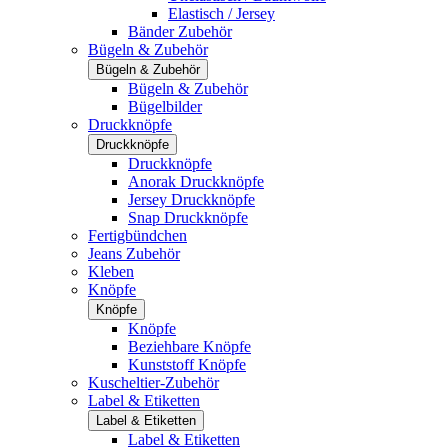
Elastisch / Jersey
Bänder Zubehör
Bügeln & Zubehör
Bügeln & Zubehör
Bügeln & Zubehör
Bügelbilder
Druckknöpfe
Druckknöpfe
Druckknöpfe
Anorak Druckknöpfe
Jersey Druckknöpfe
Snap Druckknöpfe
Fertigbündchen
Jeans Zubehör
Kleben
Knöpfe
Knöpfe
Knöpfe
Beziehbare Knöpfe
Kunststoff Knöpfe
Kuscheltier-Zubehör
Label & Etiketten
Label & Etiketten
Label & Etiketten