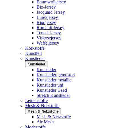
Baumwolljersey
Bio-Jersey
Jacquard Jersey
Lurexjersey
Rippjersey
Romanit Jersey
Tencel Jersey
Viskosejersey
Waffeljersey
Korkstoffe
Kunstfell
Kunstleder
Kunstleder
Kunstleder
Kunstleder gemustert
Kunstleder metallic
Kunstleder uni
Kunstleder Used
Stretch Kunstleder
Leinenstoffe
Mesh & Netzstoffe
Mesh & Netzstoffe
Mesh & Netzstoffe
Air Mesh
Modestoffe