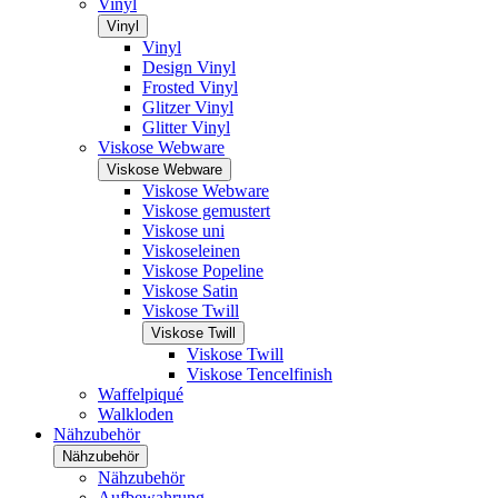
Vinyl
Vinyl
Vinyl
Design Vinyl
Frosted Vinyl
Glitzer Vinyl
Glitter Vinyl
Viskose Webware
Viskose Webware
Viskose Webware
Viskose gemustert
Viskose uni
Viskoseleinen
Viskose Popeline
Viskose Satin
Viskose Twill
Viskose Twill
Viskose Twill
Viskose Tencelfinish
Waffelpiqué
Walkloden
Nähzubehör
Nähzubehör
Nähzubehör
Aufbewahrung