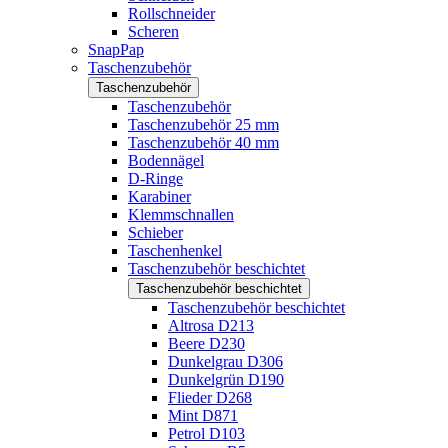
Rollschneider
Scheren
SnapPap
Taschenzubehör
Taschenzubehör
Taschenzubehör
Taschenzubehör 25 mm
Taschenzubehör 40 mm
Bodennägel
D-Ringe
Karabiner
Klemmschnallen
Schieber
Taschenhenkel
Taschenzubehör beschichtet
Taschenzubehör beschichtet
Taschenzubehör beschichtet
Altrosa D213
Beere D230
Dunkelgrau D306
Dunkelgrün D190
Flieder D268
Mint D871
Petrol D103