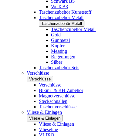
Schwarz B5
Weiß B3
Taschenzubehör Kunststoff
Taschenzubehör Metall
Taschenzubehör Metall
Taschenzubehör Metall
Gold
Gunmetal
Kupfer
Messing
Regenbogen
Silber
Taschenzubehör Sets
Verschlüsse
Verschlüsse
Verschlüsse
Bikini- & BH-Zubehör
Magnetverschlüsse
Steckschnallen
Taschenverschlüsse
Vliese & Einlagen
Vliese & Einlagen
Vliese & Einlagen
Vlieseline
VLIXO