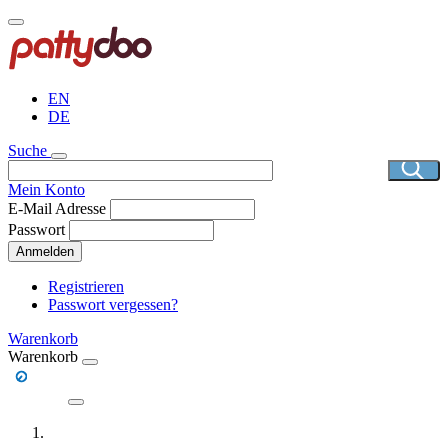
Direkt
zum
Inhalt
EN
DE
Suche
Mein Konto
E-Mail Adresse
Passwort
Anmelden
Registrieren
Passwort vergessen?
Warenkorb
Warenkorb