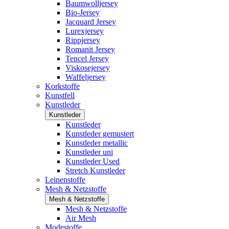
Baumwolljersey
Bio-Jersey
Jacquard Jersey
Lurexjersey
Rippjersey
Romanit Jersey
Tencel Jersey
Viskosejersey
Waffeljersey
Korkstoffe
Kunstfell
Kunstleder
Kunstleder
Kunstleder
Kunstleder gemustert
Kunstleder metallic
Kunstleder uni
Kunstleder Used
Stretch Kunstleder
Leinenstoffe
Mesh & Netzstoffe
Mesh & Netzstoffe
Mesh & Netzstoffe
Air Mesh
Modestoffe