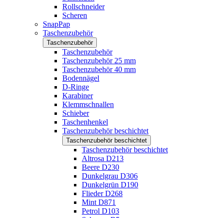
Rollschneider
Scheren
SnapPap
Taschenzubehör
Taschenzubehör
Taschenzubehör
Taschenzubehör 25 mm
Taschenzubehör 40 mm
Bodennägel
D-Ringe
Karabiner
Klemmschnallen
Schieber
Taschenhenkel
Taschenzubehör beschichtet
Taschenzubehör beschichtet
Taschenzubehör beschichtet
Altrosa D213
Beere D230
Dunkelgrau D306
Dunkelgrün D190
Flieder D268
Mint D871
Petrol D103