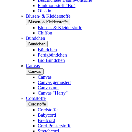
Beschichtete Baumwollstoffe
Funktionsstoff "Bo"
Oilskin
Blusen- & Kleiderstoffe
Blusen- & Kleiderstoffe
Blusen- & Kleiderstoffe
Chiffon
Bündchen
Bündchen
Bündchen
Fertigbündchen
Bio Bündchen
Canvas
Canvas
Canvas
Canvas gemustert
Canvas uni
Canvas "Harry"
Cordstoffe
Cordstoffe
Cordstoffe
Babycord
Breitcord
Cord Polsterstoffe
Stretchcord