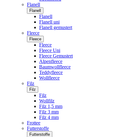
Flanell
Flanell
Flanell
Flanell uni
Flanell gemustert
Fleece
Fleece
Fleece
Fleece Uni
Fleece Gemustert
Alpenfleece
Baumwollfleece
Teddyfleece
Wollfleece
Filz
Filz
Filz
Wollfilz
Filz 1,5 mm
Filz 3 mm
Filz 4 mm
Frottee
Futterstoffe
Futterstoffe