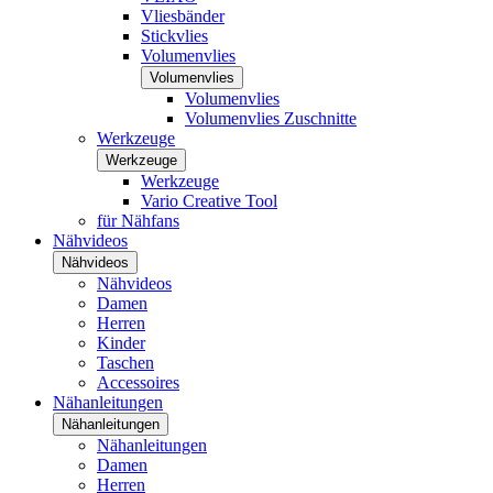
Vliesbänder
Stickvlies
Volumenvlies
Volumenvlies
Volumenvlies
Volumenvlies Zuschnitte
Werkzeuge
Werkzeuge
Werkzeuge
Vario Creative Tool
für Nähfans
Nähvideos
Nähvideos
Nähvideos
Damen
Herren
Kinder
Taschen
Accessoires
Nähanleitungen
Nähanleitungen
Nähanleitungen
Damen
Herren