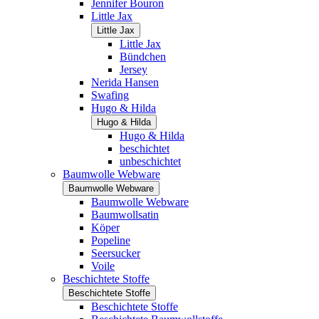
Jennifer Bouron
Little Jax
Little Jax
Little Jax
Bündchen
Jersey
Nerida Hansen
Swafing
Hugo & Hilda
Hugo & Hilda
Hugo & Hilda
beschichtet
unbeschichtet
Baumwolle Webware
Baumwolle Webware
Baumwolle Webware
Baumwollsatin
Köper
Popeline
Seersucker
Voile
Beschichtete Stoffe
Beschichtete Stoffe
Beschichtete Stoffe