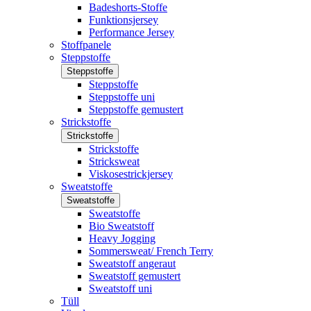
Badeshorts-Stoffe
Funktionsjersey
Performance Jersey
Stoffpanele
Steppstoffe
Steppstoffe
Steppstoffe
Steppstoffe uni
Steppstoffe gemustert
Strickstoffe
Strickstoffe
Strickstoffe
Stricksweat
Viskosestrickjersey
Sweatstoffe
Sweatstoffe
Sweatstoffe
Bio Sweatstoff
Heavy Jogging
Sommersweat/ French Terry
Sweatstoff angeraut
Sweatstoff gemustert
Sweatstoff uni
Tüll