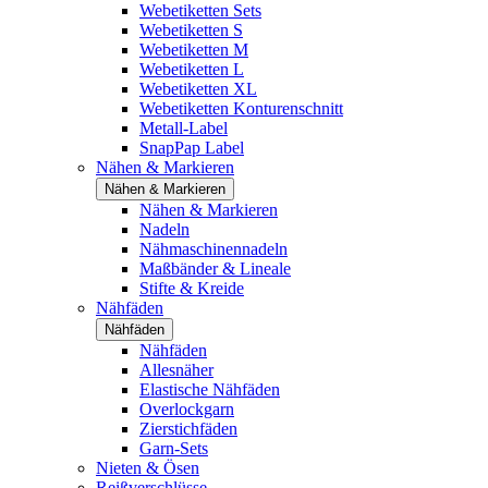
Webetiketten Sets
Webetiketten S
Webetiketten M
Webetiketten L
Webetiketten XL
Webetiketten Konturenschnitt
Metall-Label
SnapPap Label
Nähen & Markieren
Nähen & Markieren
Nähen & Markieren
Nadeln
Nähmaschinennadeln
Maßbänder & Lineale
Stifte & Kreide
Nähfäden
Nähfäden
Nähfäden
Allesnäher
Elastische Nähfäden
Overlockgarn
Zierstichfäden
Garn-Sets
Nieten & Ösen
Reißverschlüsse