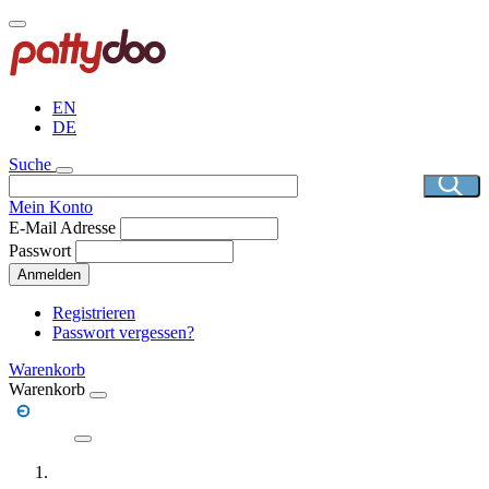
Direkt
zum
Inhalt
EN
DE
Suche
Mein Konto
E-Mail Adresse
Passwort
Anmelden
Registrieren
Passwort vergessen?
Warenkorb
Warenkorb