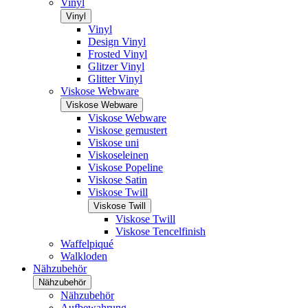
Vinyl
Vinyl
Vinyl
Design Vinyl
Frosted Vinyl
Glitzer Vinyl
Glitter Vinyl
Viskose Webware
Viskose Webware
Viskose Webware
Viskose gemustert
Viskose uni
Viskoseleinen
Viskose Popeline
Viskose Satin
Viskose Twill
Viskose Twill
Viskose Twill
Viskose Tencelfinish
Waffelpiqué
Walkloden
Nähzubehör
Nähzubehör
Nähzubehör
Aufbewahrung