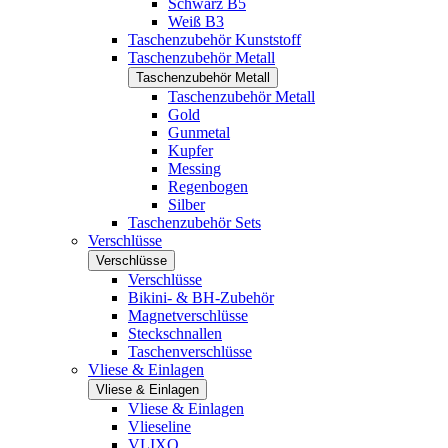
Schwarz B5
Weiß B3
Taschenzubehör Kunststoff
Taschenzubehör Metall
Taschenzubehör Metall
Taschenzubehör Metall
Gold
Gunmetal
Kupfer
Messing
Regenbogen
Silber
Taschenzubehör Sets
Verschlüsse
Verschlüsse
Verschlüsse
Bikini- & BH-Zubehör
Magnetverschlüsse
Steckschnallen
Taschenverschlüsse
Vliese & Einlagen
Vliese & Einlagen
Vliese & Einlagen
Vlieseline
VLIXO