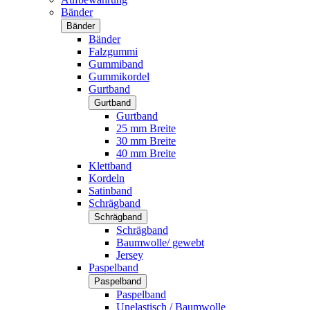
Bänder
Bänder
Bänder
Falzgummi
Gummiband
Gummikordel
Gurtband
Gurtband
Gurtband
25 mm Breite
30 mm Breite
40 mm Breite
Klettband
Kordeln
Satinband
Schrägband
Schrägband
Schrägband
Baumwolle/ gewebt
Jersey
Paspelband
Paspelband
Paspelband
Unelastisch / Baumwolle