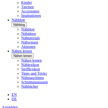
Kinder
Taschen
Accessoires
Inspirationen
Nähblog
Nähblog
Nähblog
Nähideen
Nähtutorials
Nähwissen
Aktionen
Nähen lernen
Nähen lernen
Nähen lernen
Nählexikon
Stofflexikon
Tipps und Tricks
Nähmaschinen
Schnittanpassung
Nähbücher
EN
DE
Anmelden