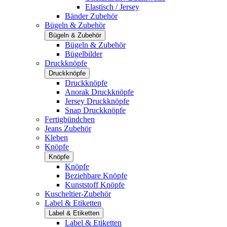
Elastisch / Jersey
Bänder Zubehör
Bügeln & Zubehör
Bügeln & Zubehör
Bügeln & Zubehör
Bügelbilder
Druckknöpfe
Druckknöpfe
Druckknöpfe
Anorak Druckknöpfe
Jersey Druckknöpfe
Snap Druckknöpfe
Fertigbündchen
Jeans Zubehör
Kleben
Knöpfe
Knöpfe
Knöpfe
Beziehbare Knöpfe
Kunststoff Knöpfe
Kuscheltier-Zubehör
Label & Etiketten
Label & Etiketten
Label & Etiketten