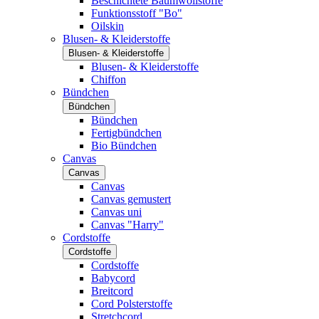
Beschichtete Baumwollstoffe
Funktionsstoff "Bo"
Oilskin
Blusen- & Kleiderstoffe
Blusen- & Kleiderstoffe
Blusen- & Kleiderstoffe
Chiffon
Bündchen
Bündchen
Bündchen
Fertigbündchen
Bio Bündchen
Canvas
Canvas
Canvas
Canvas gemustert
Canvas uni
Canvas "Harry"
Cordstoffe
Cordstoffe
Cordstoffe
Babycord
Breitcord
Cord Polsterstoffe
Stretchcord