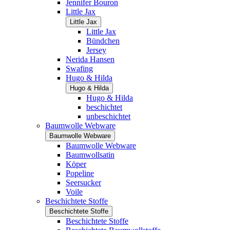
Jennifer Bouron
Little Jax
Little Jax
Little Jax
Bündchen
Jersey
Nerida Hansen
Swafing
Hugo & Hilda
Hugo & Hilda
Hugo & Hilda
beschichtet
unbeschichtet
Baumwolle Webware
Baumwolle Webware
Baumwolle Webware
Baumwollsatin
Köper
Popeline
Seersucker
Voile
Beschichtete Stoffe
Beschichtete Stoffe
Beschichtete Stoffe