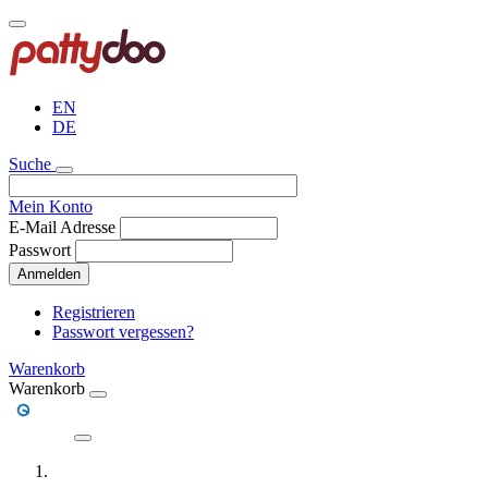
Direkt
zum
Inhalt
EN
DE
Suche
Mein Konto
E-Mail Adresse
Passwort
Anmelden
Registrieren
Passwort vergessen?
Warenkorb
Warenkorb