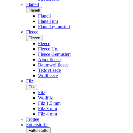
Flanell
Flanell
Flanell
Flanell uni
Flanell gemustert
Fleece
Fleece
Fleece
Fleece Uni
Fleece Gemustert
Alpenfleece
Baumwollfleece
Teddyfleece
Wollfleece
Filz
Filz
Filz
Wollfilz
Filz 1,5 mm
Filz 3 mm
Filz 4 mm
Frottee
Futterstoffe
Futterstoffe