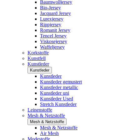
Baumwolljersey
Bio-Jersey
Jacquard Jersey
Lurexjersey
Rippjersey
Romanit Jersey
Tencel Jersey
Viskosejersey
Waffeljersey
Korkstoffe
Kunstfell
Kunstleder
Kunstleder
Kunstleder
Kunstleder gemustert
Kunstleder metallic
Kunstleder uni
Kunstleder Used
Stretch Kunstleder
Leinenstoffe
Mesh & Netzstoffe
Mesh & Netzstoffe
Mesh & Netzstoffe
Air Mesh
Modestoffe