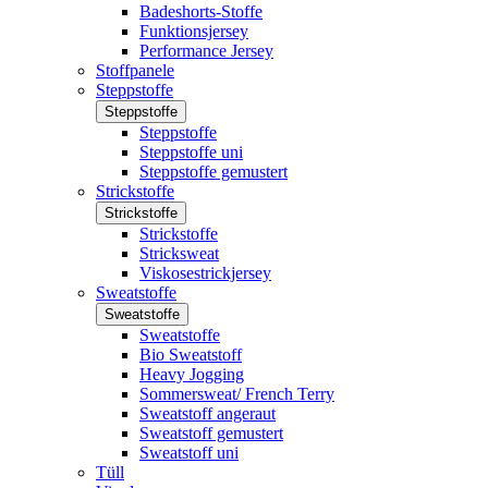
Badeshorts-Stoffe
Funktionsjersey
Performance Jersey
Stoffpanele
Steppstoffe
Steppstoffe
Steppstoffe
Steppstoffe uni
Steppstoffe gemustert
Strickstoffe
Strickstoffe
Strickstoffe
Stricksweat
Viskosestrickjersey
Sweatstoffe
Sweatstoffe
Sweatstoffe
Bio Sweatstoff
Heavy Jogging
Sommersweat/ French Terry
Sweatstoff angeraut
Sweatstoff gemustert
Sweatstoff uni
Tüll