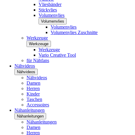
Vliesbänder
Stickvlies
Volumenvlies
Volumenvlies
Volumenvlies
Volumenvlies Zuschnitte
Werkzeuge
Werkzeuge
Werkzeuge
Vario Creative Tool
für Nähfans
Nähvideos
Nähvideos
Nähvideos
Damen
Herren
Kinder
Taschen
Accessoires
Nähanleitungen
Nähanleitungen
Nähanleitungen
Damen
Herren