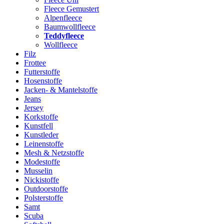
Fleece Gemustert
Alpenfleece
Baumwollfleece
Teddyfleece
Wollfleece
Filz
Frottee
Futterstoffe
Hosenstoffe
Jacken- & Mantelstoffe
Jeans
Jersey
Korkstoffe
Kunstfell
Kunstleder
Leinenstoffe
Mesh & Netzstoffe
Modestoffe
Musselin
Nickistoffe
Outdoorstoffe
Polsterstoffe
Samt
Scuba