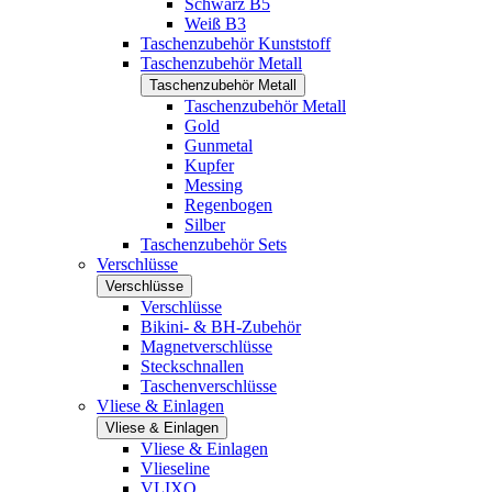
Schwarz B5
Weiß B3
Taschenzubehör Kunststoff
Taschenzubehör Metall
Taschenzubehör Metall
Taschenzubehör Metall
Gold
Gunmetal
Kupfer
Messing
Regenbogen
Silber
Taschenzubehör Sets
Verschlüsse
Verschlüsse
Verschlüsse
Bikini- & BH-Zubehör
Magnetverschlüsse
Steckschnallen
Taschenverschlüsse
Vliese & Einlagen
Vliese & Einlagen
Vliese & Einlagen
Vlieseline
VLIXO