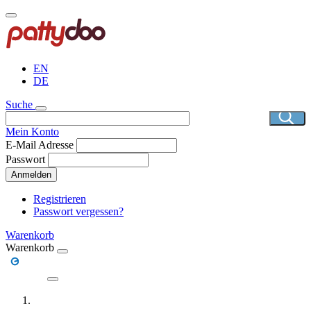
Direkt
zum
Inhalt
EN
DE
Suche
Mein Konto
E-Mail Adresse
Passwort
Anmelden
Registrieren
Passwort vergessen?
Warenkorb
Warenkorb