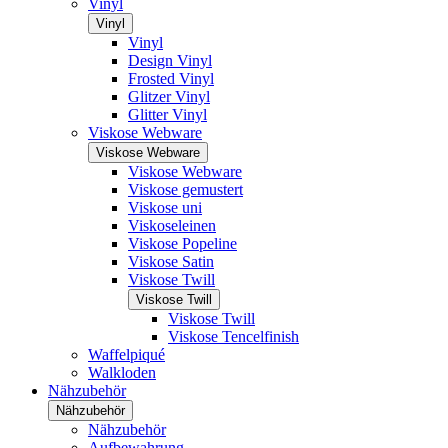
Vinyl
Vinyl
Vinyl
Design Vinyl
Frosted Vinyl
Glitzer Vinyl
Glitter Vinyl
Viskose Webware
Viskose Webware
Viskose Webware
Viskose gemustert
Viskose uni
Viskoseleinen
Viskose Popeline
Viskose Satin
Viskose Twill
Viskose Twill
Viskose Twill
Viskose Tencelfinish
Waffelpiqué
Walkloden
Nähzubehör
Nähzubehör
Nähzubehör
Aufbewahrung