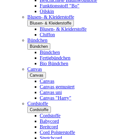
Beschichtete Baumwollstoffe
Funktionsstoff "Bo"
Oilskin
Blusen- & Kleiderstoffe
Blusen- & Kleiderstoffe
Blusen- & Kleiderstoffe
Chiffon
Bündchen
Bündchen
Bündchen
Fertigbündchen
Bio Bündchen
Canvas
Canvas
Canvas
Canvas gemustert
Canvas uni
Canvas "Harry"
Cordstoffe
Cordstoffe
Cordstoffe
Babycord
Breitcord
Cord Polsterstoffe
Stretchcord