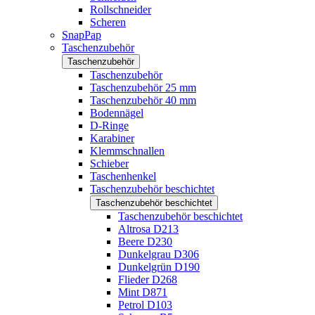
Rollschneider
Scheren
SnapPap
Taschenzubehör
Taschenzubehör
Taschenzubehör
Taschenzubehör 25 mm
Taschenzubehör 40 mm
Bodennägel
D-Ringe
Karabiner
Klemmschnallen
Schieber
Taschenhenkel
Taschenzubehör beschichtet
Taschenzubehör beschichtet
Taschenzubehör beschichtet
Altrosa D213
Beere D230
Dunkelgrau D306
Dunkelgrün D190
Flieder D268
Mint D871
Petrol D103