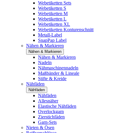
Webetiketten Sets
Webetiketten S
Webetiketten M
Webetiketten L
Webetiketten XL
Webetiketten Konturenschnitt
Metall-Label
SnapPap Label
Nähen & Markieren
Nähen & Markieren
Nähen & Markieren
Nadeln
Nähmaschinennadeln
Maßbänder & Lineale
Stifte & Kreide
Nähfäden
Nähfäden
Nähfäden
Allesnäher
Elastische Nähfäden
Overlockgarn
Zierstichfäden
Garn-Sets
Nieten & Ösen
Reißverschlüsse