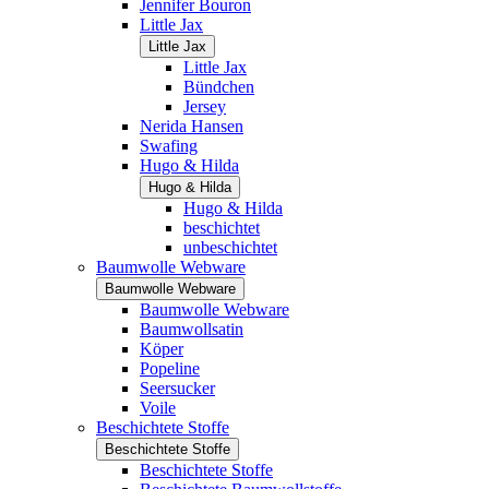
Jennifer Bouron
Little Jax
Little Jax
Little Jax
Bündchen
Jersey
Nerida Hansen
Swafing
Hugo & Hilda
Hugo & Hilda
Hugo & Hilda
beschichtet
unbeschichtet
Baumwolle Webware
Baumwolle Webware
Baumwolle Webware
Baumwollsatin
Köper
Popeline
Seersucker
Voile
Beschichtete Stoffe
Beschichtete Stoffe
Beschichtete Stoffe