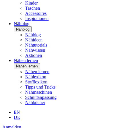
Kinder
Taschen
Accessoires
Inspirationen
Nähblog
Nähblog
Nähblog
Nähideen
Nähtutorials
Nähwissen
Aktionen
Nähen lernen
Nähen lernen
Nähen lernen
Nählexikon
Stofflexikon
Tipps und Tricks
Nähmaschinen
Schnittanpassung
Nähbücher
EN
DE
Anmelden