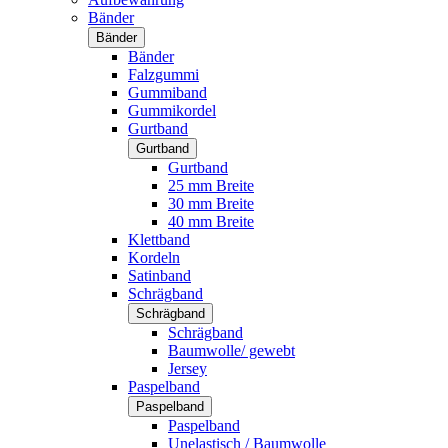
Bänder
Bänder
Bänder
Falzgummi
Gummiband
Gummikordel
Gurtband
Gurtband
Gurtband
25 mm Breite
30 mm Breite
40 mm Breite
Klettband
Kordeln
Satinband
Schrägband
Schrägband
Schrägband
Baumwolle/ gewebt
Jersey
Paspelband
Paspelband
Paspelband
Unelastisch / Baumwolle