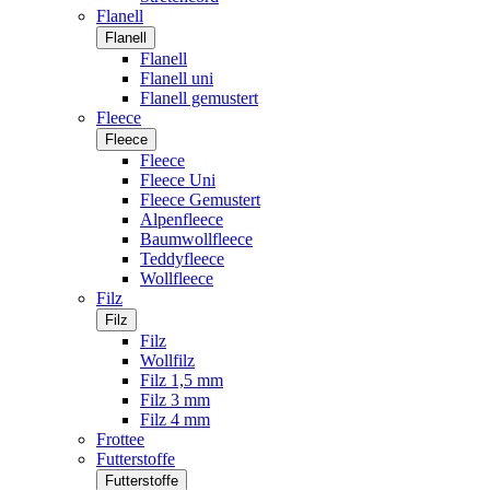
Flanell
Flanell
Flanell
Flanell uni
Flanell gemustert
Fleece
Fleece
Fleece
Fleece Uni
Fleece Gemustert
Alpenfleece
Baumwollfleece
Teddyfleece
Wollfleece
Filz
Filz
Filz
Wollfilz
Filz 1,5 mm
Filz 3 mm
Filz 4 mm
Frottee
Futterstoffe
Futterstoffe