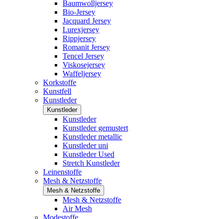
Baumwolljersey
Bio-Jersey
Jacquard Jersey
Lurexjersey
Rippjersey
Romanit Jersey
Tencel Jersey
Viskosejersey
Waffeljersey
Korkstoffe
Kunstfell
Kunstleder
Kunstleder
Kunstleder
Kunstleder gemustert
Kunstleder metallic
Kunstleder uni
Kunstleder Used
Stretch Kunstleder
Leinenstoffe
Mesh & Netzstoffe
Mesh & Netzstoffe
Mesh & Netzstoffe
Air Mesh
Modestoffe