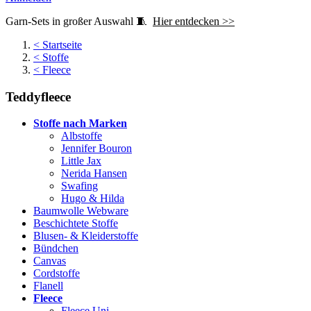
Garn-Sets in großer Auswahl 🧵
Hier entdecken >>
<
Startseite
<
Stoffe
<
Fleece
Teddyfleece
Stoffe nach Marken
Albstoffe
Jennifer Bouron
Little Jax
Nerida Hansen
Swafing
Hugo & Hilda
Baumwolle Webware
Beschichtete Stoffe
Blusen- & Kleiderstoffe
Bündchen
Canvas
Cordstoffe
Flanell
Fleece
Fleece Uni