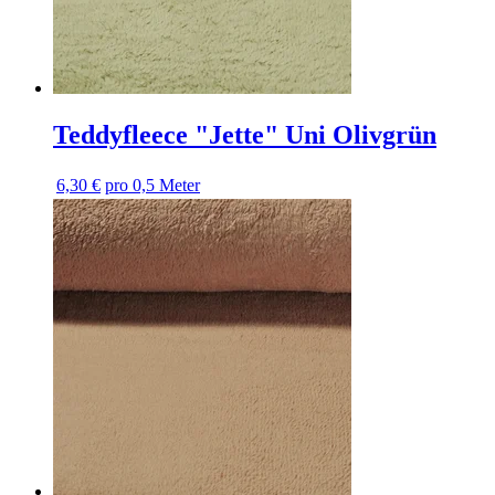
Teddyfleece "Jette" Uni Olivgrün
6,30 €
pro 0,5 Meter