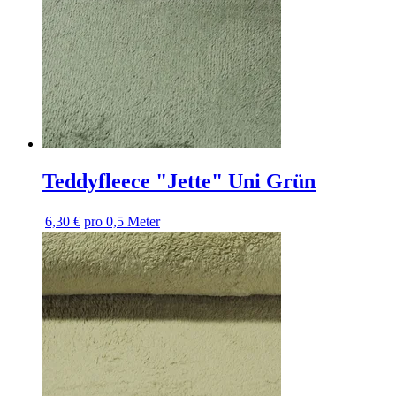
Teddyfleece "Jette" Uni Grün
6,30 €
pro 0,5 Meter