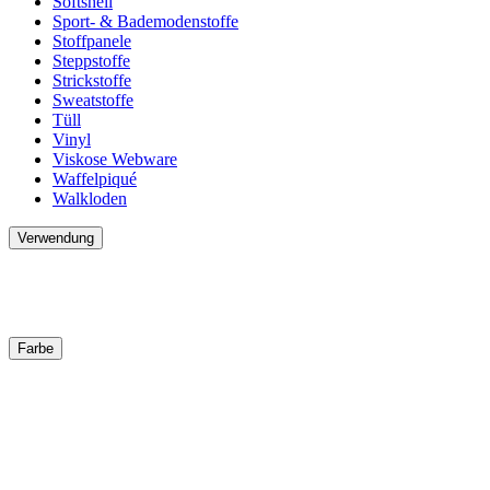
Softshell
Sport- & Bademodenstoffe
Stoffpanele
Steppstoffe
Strickstoffe
Sweatstoffe
Tüll
Vinyl
Viskose Webware
Waffelpiqué
Walkloden
Verwendung
Farbe