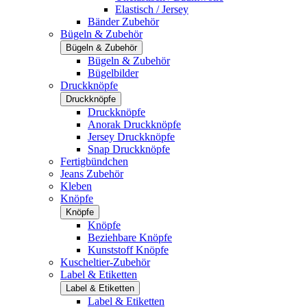
Elastisch / Jersey
Bänder Zubehör
Bügeln & Zubehör
Bügeln & Zubehör
Bügeln & Zubehör
Bügelbilder
Druckknöpfe
Druckknöpfe
Druckknöpfe
Anorak Druckknöpfe
Jersey Druckknöpfe
Snap Druckknöpfe
Fertigbündchen
Jeans Zubehör
Kleben
Knöpfe
Knöpfe
Knöpfe
Beziehbare Knöpfe
Kunststoff Knöpfe
Kuscheltier-Zubehör
Label & Etiketten
Label & Etiketten
Label & Etiketten