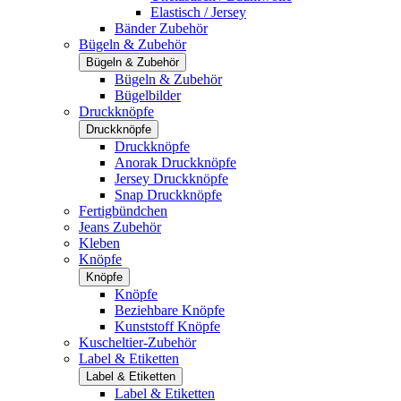
Elastisch / Jersey
Bänder Zubehör
Bügeln & Zubehör
Bügeln & Zubehör
Bügeln & Zubehör
Bügelbilder
Druckknöpfe
Druckknöpfe
Druckknöpfe
Anorak Druckknöpfe
Jersey Druckknöpfe
Snap Druckknöpfe
Fertigbündchen
Jeans Zubehör
Kleben
Knöpfe
Knöpfe
Knöpfe
Beziehbare Knöpfe
Kunststoff Knöpfe
Kuscheltier-Zubehör
Label & Etiketten
Label & Etiketten
Label & Etiketten