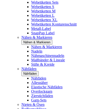
Webetiketten Sets
Webetiketten S
Webetiketten M
Webetiketten L
Webetiketten XL
Webetiketten Konturenschnitt
Metall-Label
SnapPap Label
Nähen & Markieren
Nähen & Markieren
Nähen & Markieren
Nadeln
Nähmaschinennadeln
Maßbänder & Lineale
Stifte & Kreide
Nähfäden
Nähfäden
Nähfäden
Allesnäher
Elastische Nähfäden
Overlockgarn
Zierstichfäden
Garn-Sets
Nieten & Ösen
Reißverschlüsse