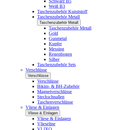
Schwarz B5
Weiß B3
Taschenzubehör Kunststoff
Taschenzubehör Metall
Taschenzubehör Metall
Taschenzubehör Metall
Gold
Gunmetal
Kupfer
Messing
Regenbogen
Silber
Taschenzubehör Sets
Verschlüsse
Verschlüsse
Verschlüsse
Bikini- & BH-Zubehör
Magnetverschlüsse
Steckschnallen
Taschenverschlüsse
Vliese & Einlagen
Vliese & Einlagen
Vliese & Einlagen
Vlieseline
VLIXO