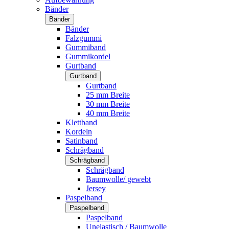
Bänder
Bänder
Bänder
Falzgummi
Gummiband
Gummikordel
Gurtband
Gurtband
Gurtband
25 mm Breite
30 mm Breite
40 mm Breite
Klettband
Kordeln
Satinband
Schrägband
Schrägband
Schrägband
Baumwolle/ gewebt
Jersey
Paspelband
Paspelband
Paspelband
Unelastisch / Baumwolle