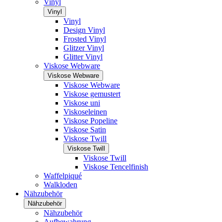
Vinyl
Vinyl
Vinyl
Design Vinyl
Frosted Vinyl
Glitzer Vinyl
Glitter Vinyl
Viskose Webware
Viskose Webware
Viskose Webware
Viskose gemustert
Viskose uni
Viskoseleinen
Viskose Popeline
Viskose Satin
Viskose Twill
Viskose Twill
Viskose Twill
Viskose Tencelfinish
Waffelpiqué
Walkloden
Nähzubehör
Nähzubehör
Nähzubehör
Aufbewahrung