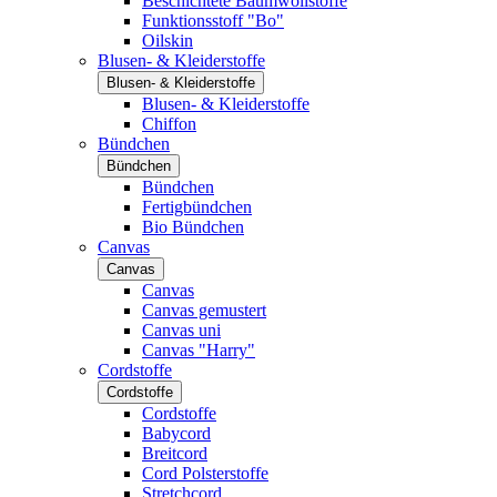
Beschichtete Baumwollstoffe
Funktionsstoff "Bo"
Oilskin
Blusen- & Kleiderstoffe
Blusen- & Kleiderstoffe
Blusen- & Kleiderstoffe
Chiffon
Bündchen
Bündchen
Bündchen
Fertigbündchen
Bio Bündchen
Canvas
Canvas
Canvas
Canvas gemustert
Canvas uni
Canvas "Harry"
Cordstoffe
Cordstoffe
Cordstoffe
Babycord
Breitcord
Cord Polsterstoffe
Stretchcord