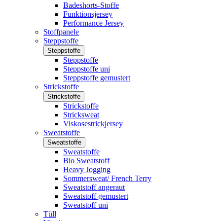
Badeshorts-Stoffe
Funktionsjersey
Performance Jersey
Stoffpanele
Steppstoffe
Steppstoffe
Steppstoffe
Steppstoffe uni
Steppstoffe gemustert
Strickstoffe
Strickstoffe
Strickstoffe
Stricksweat
Viskosestrickjersey
Sweatstoffe
Sweatstoffe
Sweatstoffe
Bio Sweatstoff
Heavy Jogging
Sommersweat/ French Terry
Sweatstoff angeraut
Sweatstoff gemustert
Sweatstoff uni
Tüll