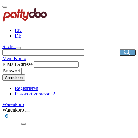
Direkt
zum
Inhalt
EN
DE
Suche
Mein Konto
E-Mail Adresse
Passwort
Anmelden
Registrieren
Passwort vergessen?
Warenkorb
Warenkorb