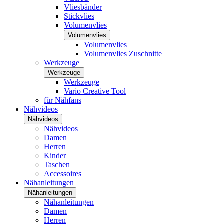
Vliesbänder
Stickvlies
Volumenvlies
Volumenvlies
Volumenvlies
Volumenvlies Zuschnitte
Werkzeuge
Werkzeuge
Werkzeuge
Vario Creative Tool
für Nähfans
Nähvideos
Nähvideos
Nähvideos
Damen
Herren
Kinder
Taschen
Accessoires
Nähanleitungen
Nähanleitungen
Nähanleitungen
Damen
Herren