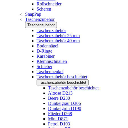
Rollschneider
Scheren
SnapPap
Taschenzubehör
Taschenzubehör
Taschenzubehör
Taschenzubehör 25 mm
Taschenzubehör 40 mm
Bodennägel
D-Ringe
Karabiner
Klemmschnallen
Schieber
Taschenhenkel
Taschenzubehör beschichtet
Taschenzubehör beschichtet
Taschenzubehör beschichtet
Altrosa D213
Beere D230
Dunkelgrau D306
Dunkelgrün D190
Flieder D268
Mint D871
Petrol D103