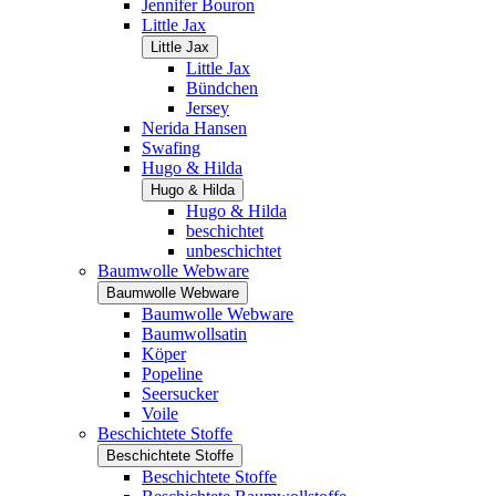
Jennifer Bouron
Little Jax
Little Jax
Little Jax
Bündchen
Jersey
Nerida Hansen
Swafing
Hugo & Hilda
Hugo & Hilda
Hugo & Hilda
beschichtet
unbeschichtet
Baumwolle Webware
Baumwolle Webware
Baumwolle Webware
Baumwollsatin
Köper
Popeline
Seersucker
Voile
Beschichtete Stoffe
Beschichtete Stoffe
Beschichtete Stoffe