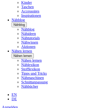
Kinder
Taschen
Accessoires
Inspirationen
Nähblog
Nähblog
Nähblog
Nähideen
Nähtutorials
Nähwissen
Aktionen
Nähen lernen
Nähen lernen
Nähen lernen
Nählexikon
Stofflexikon
Tipps und Tricks
Nähmaschinen
Schnittanpassung
Nähbücher
EN
DE
Anmelden