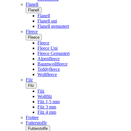
Flanell
Flanell
Flanell
Flanell uni
Flanell gemustert
Fleece
Fleece
Fleece
Fleece Uni
Fleece Gemustert
Alpenfleece
Baumwollfleece
Teddyfleece
Wollfleece
Filz
Filz
Filz
Wollfilz
Filz 1,5 mm
Filz 3 mm
Filz 4 mm
Frottee
Futterstoffe
Futterstoffe