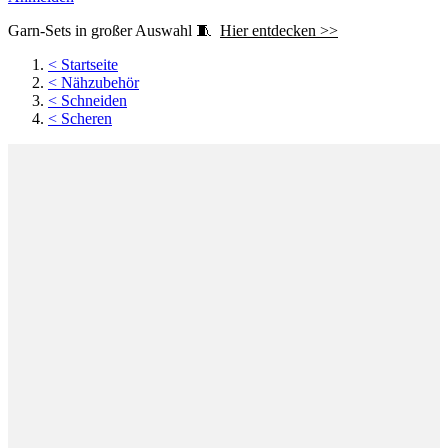
Garn-Sets in großer Auswahl 🧵
Hier entdecken >>
<
Startseite
<
Nähzubehör
<
Schneiden
<
Scheren