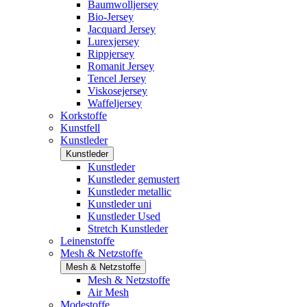
Baumwolljersey
Bio-Jersey
Jacquard Jersey
Lurexjersey
Rippjersey
Romanit Jersey
Tencel Jersey
Viskosejersey
Waffeljersey
Korkstoffe
Kunstfell
Kunstleder
Kunstleder
Kunstleder
Kunstleder gemustert
Kunstleder metallic
Kunstleder uni
Kunstleder Used
Stretch Kunstleder
Leinenstoffe
Mesh & Netzstoffe
Mesh & Netzstoffe
Mesh & Netzstoffe
Air Mesh
Modestoffe