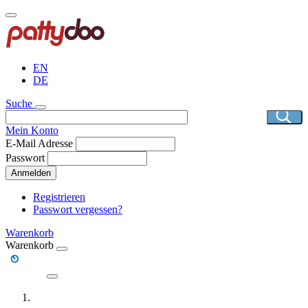
Direkt
zum
Inhalt
EN
DE
Suche
Mein Konto
E-Mail Adresse
Passwort
Anmelden
Registrieren
Passwort vergessen?
Warenkorb
Warenkorb