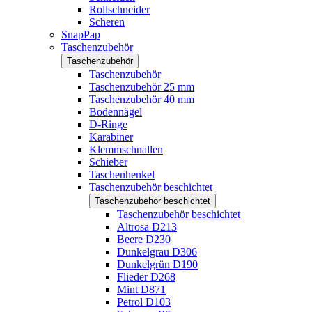
Rollschneider
Scheren
SnapPap
Taschenzubehör
Taschenzubehör
Taschenzubehör
Taschenzubehör 25 mm
Taschenzubehör 40 mm
Bodennägel
D-Ringe
Karabiner
Klemmschnallen
Schieber
Taschenhenkel
Taschenzubehör beschichtet
Taschenzubehör beschichtet
Taschenzubehör beschichtet
Altrosa D213
Beere D230
Dunkelgrau D306
Dunkelgrün D190
Flieder D268
Mint D871
Petrol D103