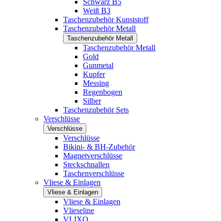
Schwarz B5
Weiß B3
Taschenzubehör Kunststoff
Taschenzubehör Metall
Taschenzubehör Metall
Taschenzubehör Metall
Gold
Gunmetal
Kupfer
Messing
Regenbogen
Silber
Taschenzubehör Sets
Verschlüsse
Verschlüsse
Verschlüsse
Bikini- & BH-Zubehör
Magnetverschlüsse
Steckschnallen
Taschenverschlüsse
Vliese & Einlagen
Vliese & Einlagen
Vliese & Einlagen
Vlieseline
VLIXO