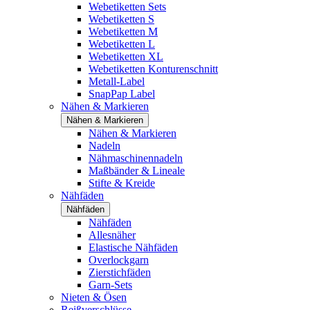
Webetiketten Sets
Webetiketten S
Webetiketten M
Webetiketten L
Webetiketten XL
Webetiketten Konturenschnitt
Metall-Label
SnapPap Label
Nähen & Markieren
Nähen & Markieren
Nähen & Markieren
Nadeln
Nähmaschinennadeln
Maßbänder & Lineale
Stifte & Kreide
Nähfäden
Nähfäden
Nähfäden
Allesnäher
Elastische Nähfäden
Overlockgarn
Zierstichfäden
Garn-Sets
Nieten & Ösen
Reißverschlüsse