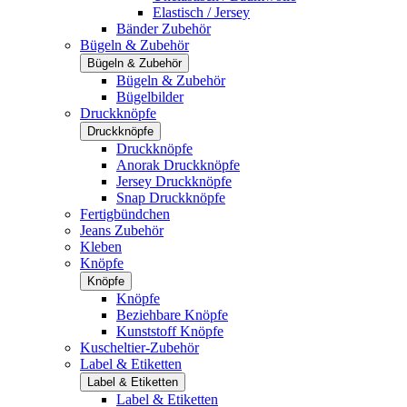
Elastisch / Jersey
Bänder Zubehör
Bügeln & Zubehör
Bügeln & Zubehör
Bügeln & Zubehör
Bügelbilder
Druckknöpfe
Druckknöpfe
Druckknöpfe
Anorak Druckknöpfe
Jersey Druckknöpfe
Snap Druckknöpfe
Fertigbündchen
Jeans Zubehör
Kleben
Knöpfe
Knöpfe
Knöpfe
Beziehbare Knöpfe
Kunststoff Knöpfe
Kuscheltier-Zubehör
Label & Etiketten
Label & Etiketten
Label & Etiketten