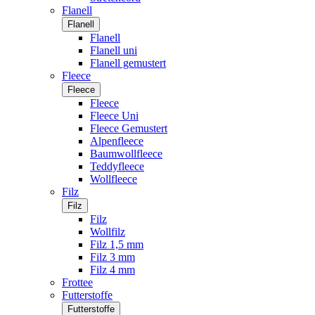
Flanell
Flanell
Flanell
Flanell uni
Flanell gemustert
Fleece
Fleece
Fleece
Fleece Uni
Fleece Gemustert
Alpenfleece
Baumwollfleece
Teddyfleece
Wollfleece
Filz
Filz
Filz
Wollfilz
Filz 1,5 mm
Filz 3 mm
Filz 4 mm
Frottee
Futterstoffe
Futterstoffe