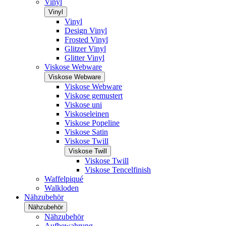
Vinyl
Vinyl
Vinyl
Design Vinyl
Frosted Vinyl
Glitzer Vinyl
Glitter Vinyl
Viskose Webware
Viskose Webware
Viskose Webware
Viskose gemustert
Viskose uni
Viskoseleinen
Viskose Popeline
Viskose Satin
Viskose Twill
Viskose Twill
Viskose Twill
Viskose Tencelfinish
Waffelpiqué
Walkloden
Nähzubehör
Nähzubehör
Nähzubehör
Aufbewahrung