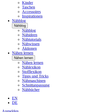
Kinder
Taschen
Accessoires
Inspirationen
Nähblog
Nähblog
Nähblog
Nähideen
Nähtutorials
Nähwissen
Aktionen
Nähen lernen
Nähen lernen
Nähen lernen
Nählexikon
Stofflexikon
Tipps und Tricks
Nähmaschinen
Schnittanpassung
Nähbücher
EN
DE
Anmelden