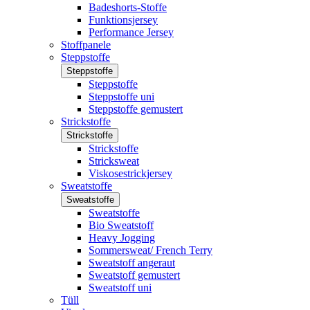
Badeshorts-Stoffe
Funktionsjersey
Performance Jersey
Stoffpanele
Steppstoffe
Steppstoffe
Steppstoffe
Steppstoffe uni
Steppstoffe gemustert
Strickstoffe
Strickstoffe
Strickstoffe
Stricksweat
Viskosestrickjersey
Sweatstoffe
Sweatstoffe
Sweatstoffe
Bio Sweatstoff
Heavy Jogging
Sommersweat/ French Terry
Sweatstoff angeraut
Sweatstoff gemustert
Sweatstoff uni
Tüll