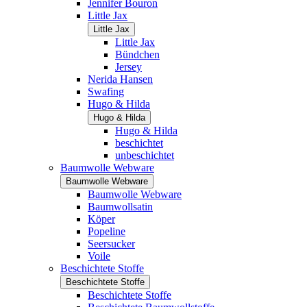
Jennifer Bouron
Little Jax
Little Jax
Little Jax
Bündchen
Jersey
Nerida Hansen
Swafing
Hugo & Hilda
Hugo & Hilda
Hugo & Hilda
beschichtet
unbeschichtet
Baumwolle Webware
Baumwolle Webware
Baumwolle Webware
Baumwollsatin
Köper
Popeline
Seersucker
Voile
Beschichtete Stoffe
Beschichtete Stoffe
Beschichtete Stoffe