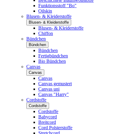
Beschichtete Baumwollstoffe
Funktionsstoff "Bo"
Oilskin
Blusen- & Kleiderstoffe
Blusen- & Kleiderstoffe
Blusen- & Kleiderstoffe
Chiffon
Bündchen
Bündchen
Bündchen
Fertigbündchen
Bio Bündchen
Canvas
Canvas
Canvas
Canvas gemustert
Canvas uni
Canvas "Harry"
Cordstoffe
Cordstoffe
Cordstoffe
Babycord
Breitcord
Cord Polsterstoffe
Stretchcord