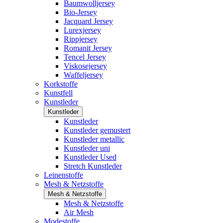
Baumwolljersey
Bio-Jersey
Jacquard Jersey
Lurexjersey
Rippjersey
Romanit Jersey
Tencel Jersey
Viskosejersey
Waffeljersey
Korkstoffe
Kunstfell
Kunstleder
Kunstleder
Kunstleder
Kunstleder gemustert
Kunstleder metallic
Kunstleder uni
Kunstleder Used
Stretch Kunstleder
Leinenstoffe
Mesh & Netzstoffe
Mesh & Netzstoffe
Mesh & Netzstoffe
Air Mesh
Modestoffe