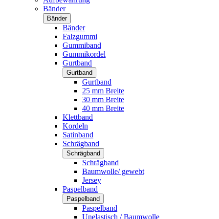
Bänder
Bänder
Bänder
Falzgummi
Gummiband
Gummikordel
Gurtband
Gurtband
Gurtband
25 mm Breite
30 mm Breite
40 mm Breite
Klettband
Kordeln
Satinband
Schrägband
Schrägband
Schrägband
Baumwolle/ gewebt
Jersey
Paspelband
Paspelband
Paspelband
Unelastisch / Baumwolle