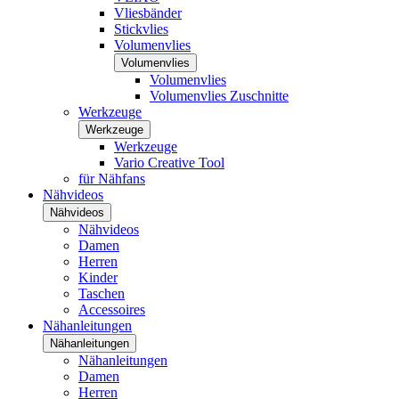
Vliesbänder
Stickvlies
Volumenvlies
Volumenvlies
Volumenvlies
Volumenvlies Zuschnitte
Werkzeuge
Werkzeuge
Werkzeuge
Vario Creative Tool
für Nähfans
Nähvideos
Nähvideos
Nähvideos
Damen
Herren
Kinder
Taschen
Accessoires
Nähanleitungen
Nähanleitungen
Nähanleitungen
Damen
Herren