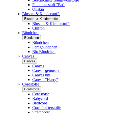
Beschichtete Baumwollstoffe
Funktionsstoff "Bo"
Oilskin
Blusen- & Kleiderstoffe
Blusen- & Kleiderstoffe
Blusen- & Kleiderstoffe
Chiffon
Bündchen
Bündchen
Bündchen
Fertigbündchen
Bio Bündchen
Canvas
Canvas
Canvas
Canvas gemustert
Canvas uni
Canvas "Harry"
Cordstoffe
Cordstoffe
Cordstoffe
Babycord
Breitcord
Cord Polsterstoffe
Stretchcord