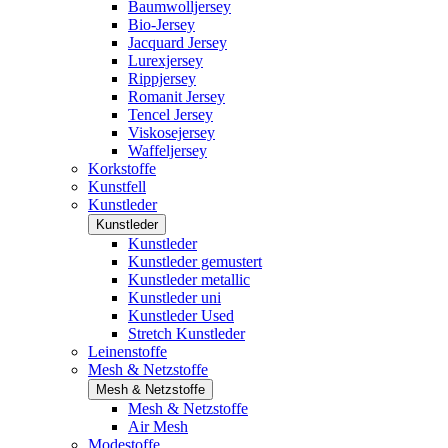
Baumwolljersey
Bio-Jersey
Jacquard Jersey
Lurexjersey
Rippjersey
Romanit Jersey
Tencel Jersey
Viskosejersey
Waffeljersey
Korkstoffe
Kunstfell
Kunstleder
Kunstleder
Kunstleder
Kunstleder gemustert
Kunstleder metallic
Kunstleder uni
Kunstleder Used
Stretch Kunstleder
Leinenstoffe
Mesh & Netzstoffe
Mesh & Netzstoffe
Mesh & Netzstoffe
Air Mesh
Modestoffe