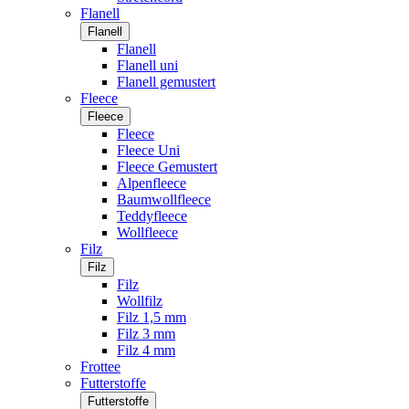
Flanell
Flanell
Flanell
Flanell uni
Flanell gemustert
Fleece
Fleece
Fleece
Fleece Uni
Fleece Gemustert
Alpenfleece
Baumwollfleece
Teddyfleece
Wollfleece
Filz
Filz
Filz
Wollfilz
Filz 1,5 mm
Filz 3 mm
Filz 4 mm
Frottee
Futterstoffe
Futterstoffe