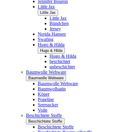
Jennifer Bouron
Little Jax
Little Jax
Little Jax
Bündchen
Jersey
Nerida Hansen
Swafing
Hugo & Hilda
Hugo & Hilda
Hugo & Hilda
beschichtet
unbeschichtet
Baumwolle Webware
Baumwolle Webware
Baumwolle Webware
Baumwollsatin
Köper
Popeline
Seersucker
Voile
Beschichtete Stoffe
Beschichtete Stoffe
Beschichtete Stoffe