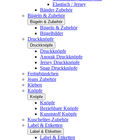
Elastisch / Jersey
Bänder Zubehör
Bügeln & Zubehör
Bügeln & Zubehör
Bügeln & Zubehör
Bügelbilder
Druckknöpfe
Druckknöpfe
Druckknöpfe
Anorak Druckknöpfe
Jersey Druckknöpfe
Snap Druckknöpfe
Fertigbündchen
Jeans Zubehör
Kleben
Knöpfe
Knöpfe
Knöpfe
Beziehbare Knöpfe
Kunststoff Knöpfe
Kuscheltier-Zubehör
Label & Etiketten
Label & Etiketten
Label & Etiketten