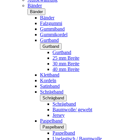
Bänder
Bänder
Bänder
Falzgummi
Gummiband
Gummikordel
Gurtband
Gurtband
Gurtband
25 mm Breite
30 mm Breite
40 mm Breite
Klettband
Kordeln
Satinband
Schrägband
Schrägband
Schrägband
Baumwolle/ gewebt
Jersey
Paspelband
Paspelband
Paspelband
Unelastisch / Baumwolle