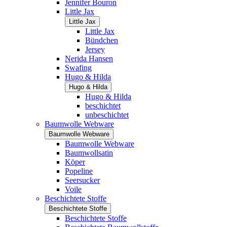
Jennifer Bouron
Little Jax
Little Jax
Little Jax
Bündchen
Jersey
Nerida Hansen
Swafing
Hugo & Hilda
Hugo & Hilda
Hugo & Hilda
beschichtet
unbeschichtet
Baumwolle Webware
Baumwolle Webware
Baumwolle Webware
Baumwollsatin
Köper
Popeline
Seersucker
Voile
Beschichtete Stoffe
Beschichtete Stoffe
Beschichtete Stoffe