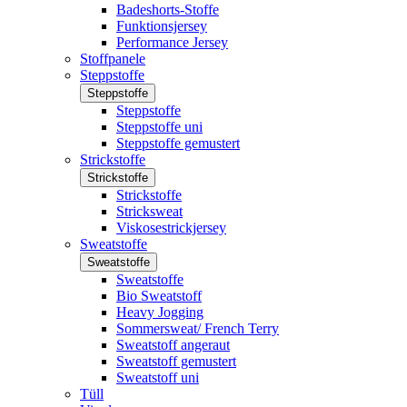
Badeshorts-Stoffe
Funktionsjersey
Performance Jersey
Stoffpanele
Steppstoffe
Steppstoffe
Steppstoffe
Steppstoffe uni
Steppstoffe gemustert
Strickstoffe
Strickstoffe
Strickstoffe
Stricksweat
Viskosestrickjersey
Sweatstoffe
Sweatstoffe
Sweatstoffe
Bio Sweatstoff
Heavy Jogging
Sommersweat/ French Terry
Sweatstoff angeraut
Sweatstoff gemustert
Sweatstoff uni
Tüll