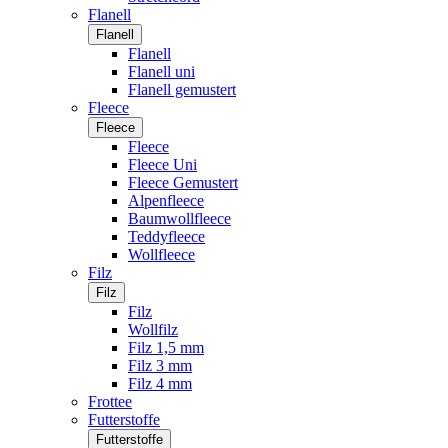
Flanell
Flanell
Flanell
Flanell uni
Flanell gemustert
Fleece
Fleece
Fleece
Fleece Uni
Fleece Gemustert
Alpenfleece
Baumwollfleece
Teddyfleece
Wollfleece
Filz
Filz
Filz
Wollfilz
Filz 1,5 mm
Filz 3 mm
Filz 4 mm
Frottee
Futterstoffe
Futterstoffe