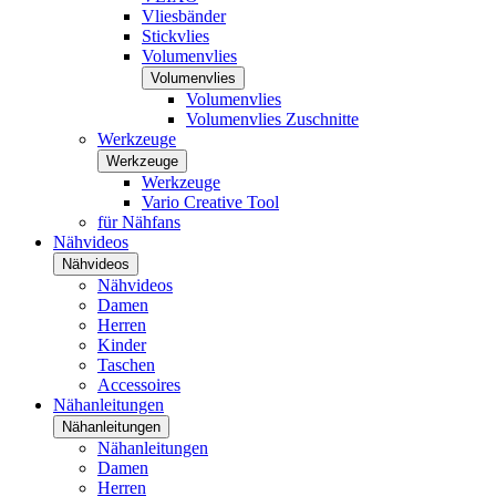
Vliesbänder
Stickvlies
Volumenvlies
Volumenvlies
Volumenvlies
Volumenvlies Zuschnitte
Werkzeuge
Werkzeuge
Werkzeuge
Vario Creative Tool
für Nähfans
Nähvideos
Nähvideos
Nähvideos
Damen
Herren
Kinder
Taschen
Accessoires
Nähanleitungen
Nähanleitungen
Nähanleitungen
Damen
Herren