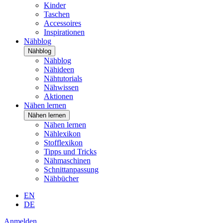
Kinder
Taschen
Accessoires
Inspirationen
Nähblog
Nähblog
Nähblog
Nähideen
Nähtutorials
Nähwissen
Aktionen
Nähen lernen
Nähen lernen
Nähen lernen
Nählexikon
Stofflexikon
Tipps und Tricks
Nähmaschinen
Schnittanpassung
Nähbücher
EN
DE
Anmelden