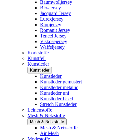
Baumwolljersey
Bio-Jersey
Jacquard Jersey
Lurexjersey
Rippjersey
Romanit Jersey
Tencel Jersey
Viskosejersey
Waffeljersey
Korkstoffe
Kunstfell
Kunstleder
Kunstleder
Kunstleder
Kunstleder gemustert
Kunstleder metallic
Kunstleder uni
Kunstleder Used
Stretch Kunstleder
Leinenstoffe
Mesh & Netzstoffe
Mesh & Netzstoffe
Mesh & Netzstoffe
Air Mesh
Modestoffe