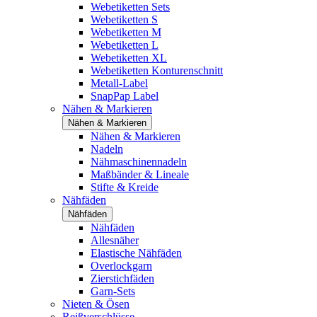
Webetiketten Sets
Webetiketten S
Webetiketten M
Webetiketten L
Webetiketten XL
Webetiketten Konturenschnitt
Metall-Label
SnapPap Label
Nähen & Markieren
Nähen & Markieren
Nähen & Markieren
Nadeln
Nähmaschinennadeln
Maßbänder & Lineale
Stifte & Kreide
Nähfäden
Nähfäden
Nähfäden
Allesnäher
Elastische Nähfäden
Overlockgarn
Zierstichfäden
Garn-Sets
Nieten & Ösen
Reißverschlüsse