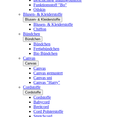
Beschichtete Baumwollstoffe
Funktionsstoff "Bo"
Oilskin
Blusen- & Kleiderstoffe
Blusen- & Kleiderstoffe
Blusen- & Kleiderstoffe
Chiffon
Bündchen
Bündchen
Bündchen
Fertigbündchen
Bio Bündchen
Canvas
Canvas
Canvas
Canvas gemustert
Canvas uni
Canvas "Harry"
Cordstoffe
Cordstoffe
Cordstoffe
Babycord
Breitcord
Cord Polsterstoffe
Stretchcord