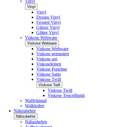
Vinyl
Vinyl
Vinyl
Design Vinyl
Frosted Vinyl
Glitzer Vinyl
Glitter Vinyl
Viskose Webware
Viskose Webware
Viskose Webware
Viskose gemustert
Viskose uni
Viskoseleinen
Viskose Popeline
Viskose Satin
Viskose Twill
Viskose Twill
Viskose Twill
Viskose Tencelfinish
Waffelpiqué
Walkloden
Nähzubehör
Nähzubehör
Nähzubehör
Aufbewahrung