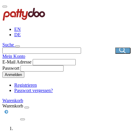
Direkt
zum
Inhalt
EN
DE
Suche
Mein Konto
E-Mail Adresse
Passwort
Anmelden
Registrieren
Passwort vergessen?
Warenkorb
Warenkorb