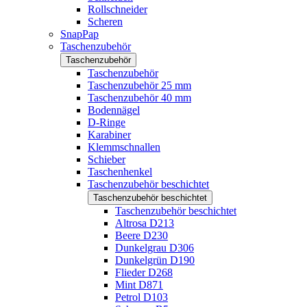
Rollschneider
Scheren
SnapPap
Taschenzubehör
Taschenzubehör
Taschenzubehör
Taschenzubehör 25 mm
Taschenzubehör 40 mm
Bodennägel
D-Ringe
Karabiner
Klemmschnallen
Schieber
Taschenhenkel
Taschenzubehör beschichtet
Taschenzubehör beschichtet
Taschenzubehör beschichtet
Altrosa D213
Beere D230
Dunkelgrau D306
Dunkelgrün D190
Flieder D268
Mint D871
Petrol D103