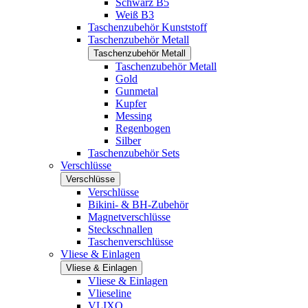
Schwarz B5
Weiß B3
Taschenzubehör Kunststoff
Taschenzubehör Metall
Taschenzubehör Metall
Taschenzubehör Metall
Gold
Gunmetal
Kupfer
Messing
Regenbogen
Silber
Taschenzubehör Sets
Verschlüsse
Verschlüsse
Verschlüsse
Bikini- & BH-Zubehör
Magnetverschlüsse
Steckschnallen
Taschenverschlüsse
Vliese & Einlagen
Vliese & Einlagen
Vliese & Einlagen
Vlieseline
VLIXO