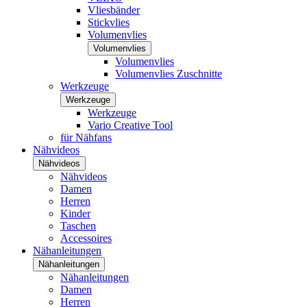
Vliesbänder
Stickvlies
Volumenvlies
Volumenvlies
Volumenvlies
Volumenvlies Zuschnitte
Werkzeuge
Werkzeuge
Werkzeuge
Vario Creative Tool
für Nähfans
Nähvideos
Nähvideos
Nähvideos
Damen
Herren
Kinder
Taschen
Accessoires
Nähanleitungen
Nähanleitungen
Nähanleitungen
Damen
Herren