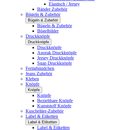
Elastisch / Jersey
Bänder Zubehör
Bügeln & Zubehör
Bügeln & Zubehör
Bügeln & Zubehör
Bügelbilder
Druckknöpfe
Druckknöpfe
Druckknöpfe
Anorak Druckknöpfe
Jersey Druckknöpfe
Snap Druckknöpfe
Fertigbündchen
Jeans Zubehör
Kleben
Knöpfe
Knöpfe
Knöpfe
Beziehbare Knöpfe
Kunststoff Knöpfe
Kuscheltier-Zubehör
Label & Etiketten
Label & Etiketten
Label & Etiketten