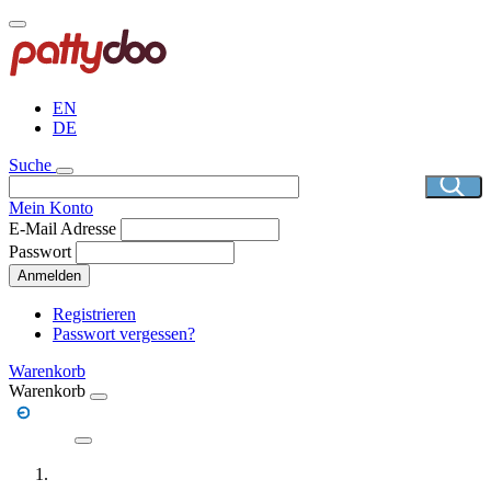
Direkt
zum
Inhalt
EN
DE
Suche
Mein Konto
E-Mail Adresse
Passwort
Anmelden
Registrieren
Passwort vergessen?
Warenkorb
Warenkorb