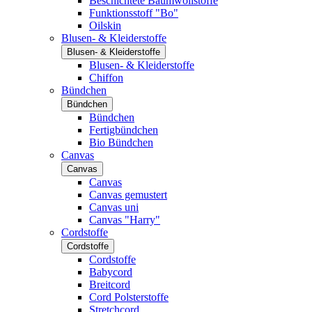
Beschichtete Baumwollstoffe
Funktionsstoff "Bo"
Oilskin
Blusen- & Kleiderstoffe
Blusen- & Kleiderstoffe
Blusen- & Kleiderstoffe
Chiffon
Bündchen
Bündchen
Bündchen
Fertigbündchen
Bio Bündchen
Canvas
Canvas
Canvas
Canvas gemustert
Canvas uni
Canvas "Harry"
Cordstoffe
Cordstoffe
Cordstoffe
Babycord
Breitcord
Cord Polsterstoffe
Stretchcord