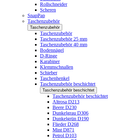
Rollschneider
Scheren
SnapPap
Taschenzubehör
Taschenzubehör
Taschenzubehör
Taschenzubehör 25 mm
Taschenzubehör 40 mm
Bodennägel
D-Ringe
Karabiner
Klemmschnallen
Schieber
Taschenhenkel
Taschenzubehör beschichtet
Taschenzubehör beschichtet
Taschenzubehör beschichtet
Altrosa D213
Beere D230
Dunkelgrau D306
Dunkelgrün D190
Flieder D268
Mint D871
Petrol D103