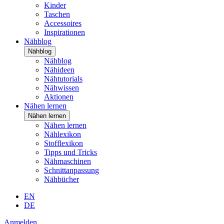
Kinder
Taschen
Accessoires
Inspirationen
Nähblog
Nähblog
Nähblog
Nähideen
Nähtutorials
Nähwissen
Aktionen
Nähen lernen
Nähen lernen
Nähen lernen
Nählexikon
Stofflexikon
Tipps und Tricks
Nähmaschinen
Schnittanpassung
Nähbücher
EN
DE
Anmelden