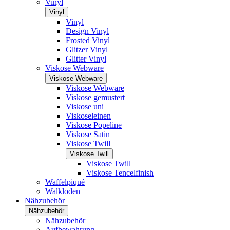
Vinyl
Vinyl
Vinyl
Design Vinyl
Frosted Vinyl
Glitzer Vinyl
Glitter Vinyl
Viskose Webware
Viskose Webware
Viskose Webware
Viskose gemustert
Viskose uni
Viskoseleinen
Viskose Popeline
Viskose Satin
Viskose Twill
Viskose Twill
Viskose Twill
Viskose Tencelfinish
Waffelpiqué
Walkloden
Nähzubehör
Nähzubehör
Nähzubehör
Aufbewahrung