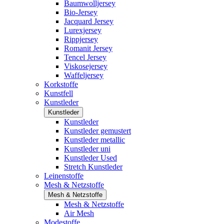
Baumwolljersey
Bio-Jersey
Jacquard Jersey
Lurexjersey
Rippjersey
Romanit Jersey
Tencel Jersey
Viskosejersey
Waffeljersey
Korkstoffe
Kunstfell
Kunstleder
Kunstleder
Kunstleder
Kunstleder gemustert
Kunstleder metallic
Kunstleder uni
Kunstleder Used
Stretch Kunstleder
Leinenstoffe
Mesh & Netzstoffe
Mesh & Netzstoffe
Mesh & Netzstoffe
Air Mesh
Modestoffe