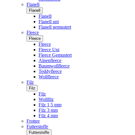
Flanell
Flanell
Flanell
Flanell uni
Flanell gemustert
Fleece
Fleece
Fleece
Fleece Uni
Fleece Gemustert
Alpenfleece
Baumwollfleece
Teddyfleece
Wollfleece
Filz
Filz
Filz
Wollfilz
Filz 1,5 mm
Filz 3 mm
Filz 4 mm
Frottee
Futterstoffe
Futterstoffe