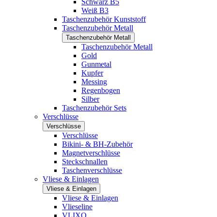
Schwarz B5
Weiß B3
Taschenzubehör Kunststoff
Taschenzubehör Metall
Taschenzubehör Metall
Taschenzubehör Metall
Gold
Gunmetal
Kupfer
Messing
Regenbogen
Silber
Taschenzubehör Sets
Verschlüsse
Verschlüsse
Verschlüsse
Bikini- & BH-Zubehör
Magnetverschlüsse
Steckschnallen
Taschenverschlüsse
Vliese & Einlagen
Vliese & Einlagen
Vliese & Einlagen
Vlieseline
VLIXO