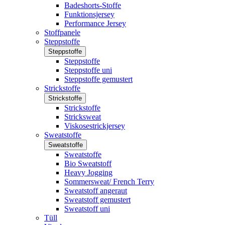
Badeshorts-Stoffe
Funktionsjersey
Performance Jersey
Stoffpanele
Steppstoffe
Steppstoffe
Steppstoffe
Steppstoffe uni
Steppstoffe gemustert
Strickstoffe
Strickstoffe
Strickstoffe
Stricksweat
Viskosestrickjersey
Sweatstoffe
Sweatstoffe
Sweatstoffe
Bio Sweatstoff
Heavy Jogging
Sommersweat/ French Terry
Sweatstoff angeraut
Sweatstoff gemustert
Sweatstoff uni
Tüll