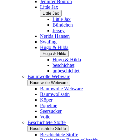
Jennifer Bouron
Little Jax
Little Jax
Little Jax
Bündchen
Jersey
Nerida Hansen
Swafing
Hugo & Hilda
Hugo & Hilda
Hugo & Hilda
beschichtet
unbeschichtet
Baumwolle Webware
Baumwolle Webware
Baumwolle Webware
Baumwollsatin
Köper
Popeline
Seersucker
Voile
Beschichtete Stoffe
Beschichtete Stoffe
Beschichtete Stoffe