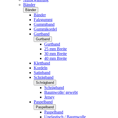
Bänder
Bänder
Bänder
Falzgummi
Gummiband
Gummikordel
Gurtband
Gurtband
Gurtband
25 mm Breite
30 mm Breite
40 mm Breite
Klettband
Kordeln
Satinband
Schrägband
Schrägband
Schrägband
Baumwolle/ gewebt
Jersey
Paspelband
Paspelband
Paspelband
Unelastisch / Baumwolle