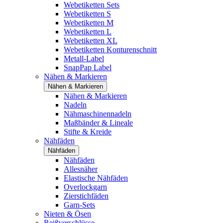
Webetiketten Sets
Webetiketten S
Webetiketten M
Webetiketten L
Webetiketten XL
Webetiketten Konturenschnitt
Metall-Label
SnapPap Label
Nähen & Markieren
Nähen & Markieren
Nähen & Markieren
Nadeln
Nähmaschinennadeln
Maßbänder & Lineale
Stifte & Kreide
Nähfäden
Nähfäden
Nähfäden
Allesnäher
Elastische Nähfäden
Overlockgarn
Zierstichfäden
Garn-Sets
Nieten & Ösen
Reißverschlüsse