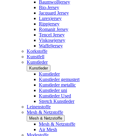
Baumwolljersey
Bio-Jersey
Jacquard Jersey
Lurexjersey
Rippjersey
Romanit Jersey
Tencel Jersey
Viskosejersey
Waffeljersey
Korkstoffe
Kunstfell
Kunstleder
Kunstleder
Kunstleder
Kunstleder gemustert
Kunstleder metallic
Kunstleder uni
Kunstleder Used
Stretch Kunstleder
Leinenstoffe
Mesh & Netzstoffe
Mesh & Netzstoffe
Mesh & Netzstoffe
Air Mesh
Modestoffe