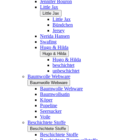
Jennifer Bouron
Little Jax
Little Jax
Little Jax
Bündchen
Jersey
Nerida Hansen
Swafing
Hugo & Hilda
Hugo & Hilda
Hugo & Hilda
beschichtet
unbeschichtet
Baumwolle Webware
Baumwolle Webware
Baumwolle Webware
Baumwollsatin
Köper
Popeline
Seersucker
Voile
Beschichtete Stoffe
Beschichtete Stoffe
Beschichtete Stoffe