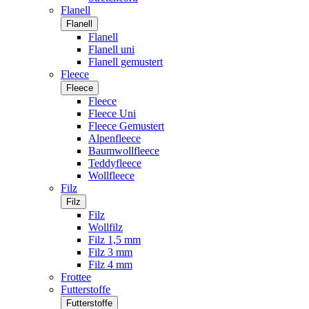
Flanell
Flanell
Flanell
Flanell uni
Flanell gemustert
Fleece
Fleece
Fleece
Fleece Uni
Fleece Gemustert
Alpenfleece
Baumwollfleece
Teddyfleece
Wollfleece
Filz
Filz
Filz
Wollfilz
Filz 1,5 mm
Filz 3 mm
Filz 4 mm
Frottee
Futterstoffe
Futterstoffe