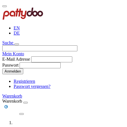
Direkt
zum
Inhalt
EN
DE
Suche
Mein Konto
E-Mail Adresse
Passwort
Anmelden
Registrieren
Passwort vergessen?
Warenkorb
Warenkorb