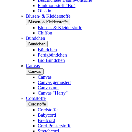
Beschichtete Baumwollstoffe
Funktionsstoff "Bo"
Oilskin
Blusen- & Kleiderstoffe
Blusen- & Kleiderstoffe
Blusen- & Kleiderstoffe
Chiffon
Bündchen
Bündchen
Bündchen
Fertigbündchen
Bio Bündchen
Canvas
Canvas
Canvas
Canvas gemustert
Canvas uni
Canvas "Harry"
Cordstoffe
Cordstoffe
Cordstoffe
Babycord
Breitcord
Cord Polsterstoffe
Stretchcord