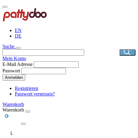
Direkt
zum
Inhalt
EN
DE
Suche
Mein Konto
E-Mail Adresse
Passwort
Anmelden
Registrieren
Passwort vergessen?
Warenkorb
Warenkorb