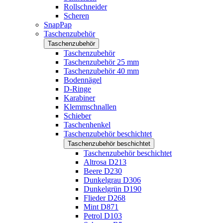
Rollschneider
Scheren
SnapPap
Taschenzubehör
Taschenzubehör
Taschenzubehör
Taschenzubehör 25 mm
Taschenzubehör 40 mm
Bodennägel
D-Ringe
Karabiner
Klemmschnallen
Schieber
Taschenhenkel
Taschenzubehör beschichtet
Taschenzubehör beschichtet
Taschenzubehör beschichtet
Altrosa D213
Beere D230
Dunkelgrau D306
Dunkelgrün D190
Flieder D268
Mint D871
Petrol D103