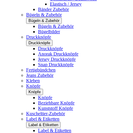
Elastisch / Jersey
Bänder Zubehör
Bügeln & Zubehör
Bügeln & Zubehör
Bügeln & Zubehör
Bügelbilder
Druckknöpfe
Druckknöpfe
Druckknöpfe
Anorak Druckknöpfe
Jersey Druckknöpfe
Snap Druckknöpfe
Fertigbündchen
Jeans Zubehör
Kleben
Knöpfe
Knöpfe
Knöpfe
Beziehbare Knöpfe
Kunststoff Knöpfe
Kuscheltier-Zubehör
Label & Etiketten
Label & Etiketten
Label & Etiketten