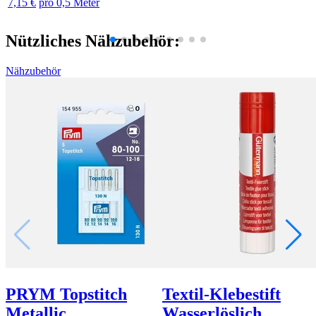
7,15 €
pro 0,5 Meter
Nützliches Nähzubehör:
Nähzubehör
PRYM Topstitch
Textil-Klebestift
Metallic
Wasserlöslich