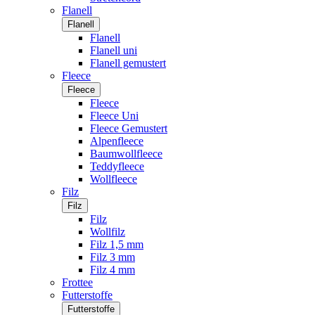
Flanell
Flanell
Flanell
Flanell uni
Flanell gemustert
Fleece
Fleece
Fleece
Fleece Uni
Fleece Gemustert
Alpenfleece
Baumwollfleece
Teddyfleece
Wollfleece
Filz
Filz
Filz
Wollfilz
Filz 1,5 mm
Filz 3 mm
Filz 4 mm
Frottee
Futterstoffe
Futterstoffe