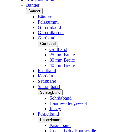
Bänder
Bänder
Bänder
Falzgummi
Gummiband
Gummikordel
Gurtband
Gurtband
Gurtband
25 mm Breite
30 mm Breite
40 mm Breite
Klettband
Kordeln
Satinband
Schrägband
Schrägband
Schrägband
Baumwolle/ gewebt
Jersey
Paspelband
Paspelband
Paspelband
Unelastisch / Baumwolle