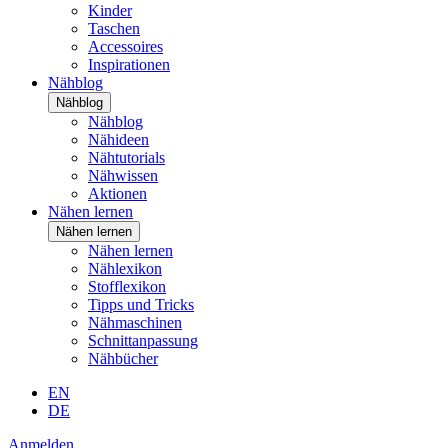
Kinder
Taschen
Accessoires
Inspirationen
Nähblog
Nähblog
Nähblog
Nähideen
Nähtutorials
Nähwissen
Aktionen
Nähen lernen
Nähen lernen
Nähen lernen
Nählexikon
Stofflexikon
Tipps und Tricks
Nähmaschinen
Schnittanpassung
Nähbücher
EN
DE
Anmelden