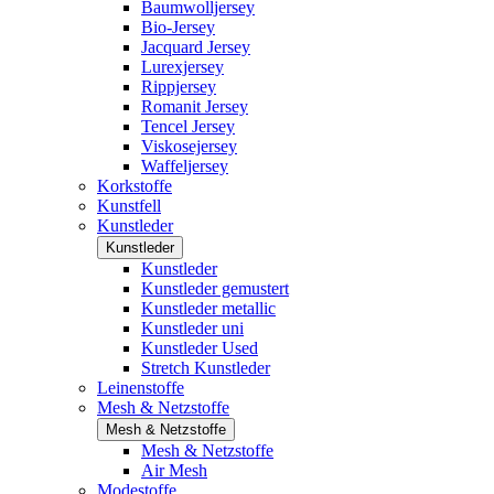
Baumwolljersey
Bio-Jersey
Jacquard Jersey
Lurexjersey
Rippjersey
Romanit Jersey
Tencel Jersey
Viskosejersey
Waffeljersey
Korkstoffe
Kunstfell
Kunstleder
Kunstleder
Kunstleder
Kunstleder gemustert
Kunstleder metallic
Kunstleder uni
Kunstleder Used
Stretch Kunstleder
Leinenstoffe
Mesh & Netzstoffe
Mesh & Netzstoffe
Mesh & Netzstoffe
Air Mesh
Modestoffe