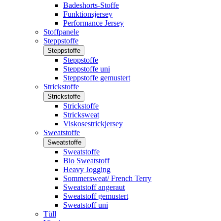
Badeshorts-Stoffe
Funktionsjersey
Performance Jersey
Stoffpanele
Steppstoffe
Steppstoffe
Steppstoffe
Steppstoffe uni
Steppstoffe gemustert
Strickstoffe
Strickstoffe
Strickstoffe
Stricksweat
Viskosestrickjersey
Sweatstoffe
Sweatstoffe
Sweatstoffe
Bio Sweatstoff
Heavy Jogging
Sommersweat/ French Terry
Sweatstoff angeraut
Sweatstoff gemustert
Sweatstoff uni
Tüll