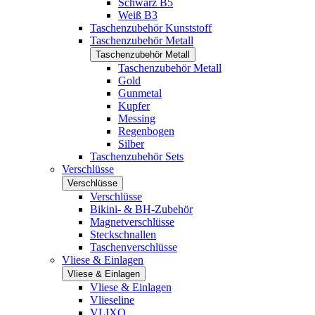
Schwarz B5
Weiß B3
Taschenzubehör Kunststoff
Taschenzubehör Metall
Taschenzubehör Metall
Taschenzubehör Metall
Gold
Gunmetal
Kupfer
Messing
Regenbogen
Silber
Taschenzubehör Sets
Verschlüsse
Verschlüsse
Verschlüsse
Bikini- & BH-Zubehör
Magnetverschlüsse
Steckschnallen
Taschenverschlüsse
Vliese & Einlagen
Vliese & Einlagen
Vliese & Einlagen
Vlieseline
VLIXO