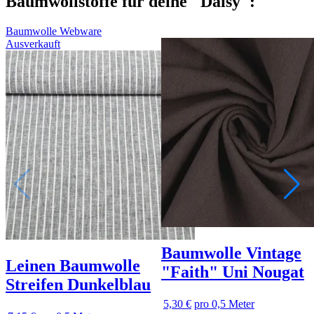
Baumwollstoffe für deine "Daisy":
Baumwolle Webware
Ausverkauft
Baumwolle Vintage
Leinen Baumwolle
"Faith" Uni Nougat
Streifen Dunkelblau
5,30 €
pro 0,5 Meter