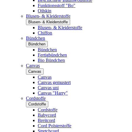
Beschichtete Baumwollstoffe
Funktionsstoff "Bo"
Oilskin
Blusen- & Kleiderstoffe
Blusen- & Kleiderstoffe
Blusen- & Kleiderstoffe
Chiffon
Bündchen
Bündchen
Bündchen
Fertigbündchen
Bio Bündchen
Canvas
Canvas
Canvas
Canvas gemustert
Canvas uni
Canvas "Harry"
Cordstoffe
Cordstoffe
Cordstoffe
Babycord
Breitcord
Cord Polsterstoffe
Stretchcord