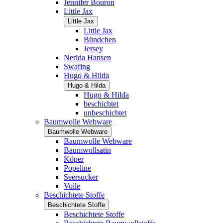
Jennifer Bouron
Little Jax
Little Jax
Little Jax
Bündchen
Jersey
Nerida Hansen
Swafing
Hugo & Hilda
Hugo & Hilda
Hugo & Hilda
beschichtet
unbeschichtet
Baumwolle Webware
Baumwolle Webware
Baumwolle Webware
Baumwollsatin
Köper
Popeline
Seersucker
Voile
Beschichtete Stoffe
Beschichtete Stoffe
Beschichtete Stoffe