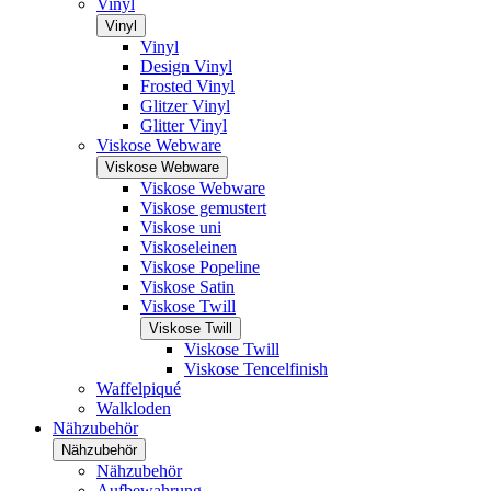
Vinyl
Vinyl
Vinyl
Design Vinyl
Frosted Vinyl
Glitzer Vinyl
Glitter Vinyl
Viskose Webware
Viskose Webware
Viskose Webware
Viskose gemustert
Viskose uni
Viskoseleinen
Viskose Popeline
Viskose Satin
Viskose Twill
Viskose Twill
Viskose Twill
Viskose Tencelfinish
Waffelpiqué
Walkloden
Nähzubehör
Nähzubehör
Nähzubehör
Aufbewahrung