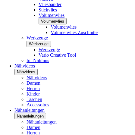
Vliesbänder
Stickvlies
Volumenvlies
Volumenvlies
Volumenvlies
Volumenvlies Zuschnitte
Werkzeuge
Werkzeuge
Werkzeuge
Vario Creative Tool
für Nähfans
Nähvideos
Nähvideos
Nähvideos
Damen
Herren
Kinder
Taschen
Accessoires
Nähanleitungen
Nähanleitungen
Nähanleitungen
Damen
Herren