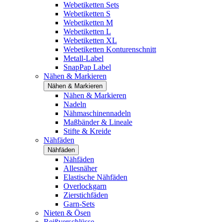
Webetiketten Sets
Webetiketten S
Webetiketten M
Webetiketten L
Webetiketten XL
Webetiketten Konturenschnitt
Metall-Label
SnapPap Label
Nähen & Markieren
Nähen & Markieren
Nähen & Markieren
Nadeln
Nähmaschinennadeln
Maßbänder & Lineale
Stifte & Kreide
Nähfäden
Nähfäden
Nähfäden
Allesnäher
Elastische Nähfäden
Overlockgarn
Zierstichfäden
Garn-Sets
Nieten & Ösen
Reißverschlüsse