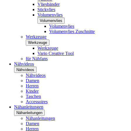
Vliesbänder
Stickvlies
Volumenvlies
Volumenvlies
Volumenvlies
Volumenvlies Zuschnitte
Werkzeuge
Werkzeuge
Werkzeuge
Vario Creative Tool
für Nähfans
Nähvideos
Nähvideos
Nähvideos
Damen
Herren
Kinder
Taschen
Accessoires
Nähanleitungen
Nähanleitungen
Nähanleitungen
Damen
Herren