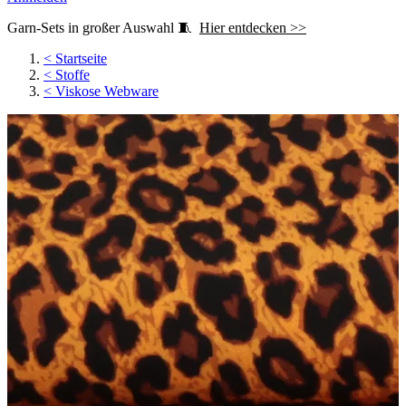
Garn-Sets in großer Auswahl 🧵
Hier entdecken >>
<
Startseite
<
Stoffe
<
Viskose Webware