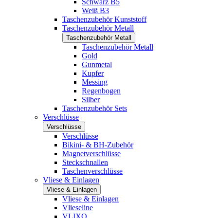
Schwarz B5
Weiß B3
Taschenzubehör Kunststoff
Taschenzubehör Metall
Taschenzubehör Metall
Taschenzubehör Metall
Gold
Gunmetal
Kupfer
Messing
Regenbogen
Silber
Taschenzubehör Sets
Verschlüsse
Verschlüsse
Verschlüsse
Bikini- & BH-Zubehör
Magnetverschlüsse
Steckschnallen
Taschenverschlüsse
Vliese & Einlagen
Vliese & Einlagen
Vliese & Einlagen
Vlieseline
VLIXO