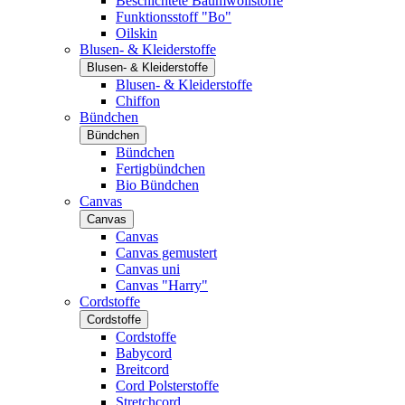
Beschichtete Baumwollstoffe
Funktionsstoff "Bo"
Oilskin
Blusen- & Kleiderstoffe
Blusen- & Kleiderstoffe
Blusen- & Kleiderstoffe
Chiffon
Bündchen
Bündchen
Bündchen
Fertigbündchen
Bio Bündchen
Canvas
Canvas
Canvas
Canvas gemustert
Canvas uni
Canvas "Harry"
Cordstoffe
Cordstoffe
Cordstoffe
Babycord
Breitcord
Cord Polsterstoffe
Stretchcord