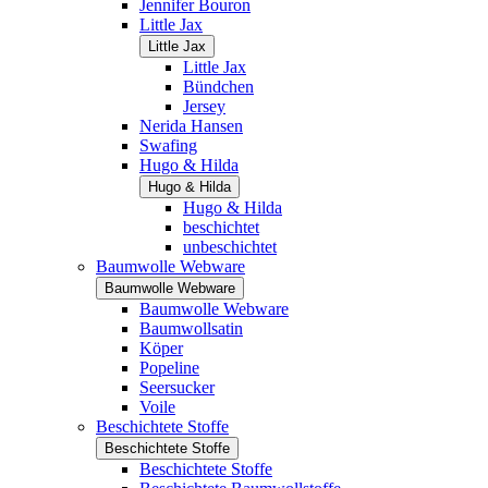
Jennifer Bouron
Little Jax
Little Jax
Little Jax
Bündchen
Jersey
Nerida Hansen
Swafing
Hugo & Hilda
Hugo & Hilda
Hugo & Hilda
beschichtet
unbeschichtet
Baumwolle Webware
Baumwolle Webware
Baumwolle Webware
Baumwollsatin
Köper
Popeline
Seersucker
Voile
Beschichtete Stoffe
Beschichtete Stoffe
Beschichtete Stoffe