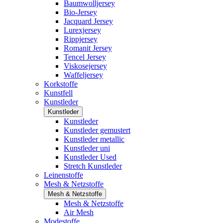
Baumwolljersey
Bio-Jersey
Jacquard Jersey
Lurexjersey
Rippjersey
Romanit Jersey
Tencel Jersey
Viskosejersey
Waffeljersey
Korkstoffe
Kunstfell
Kunstleder
Kunstleder
Kunstleder
Kunstleder gemustert
Kunstleder metallic
Kunstleder uni
Kunstleder Used
Stretch Kunstleder
Leinenstoffe
Mesh & Netzstoffe
Mesh & Netzstoffe
Mesh & Netzstoffe
Air Mesh
Modestoffe