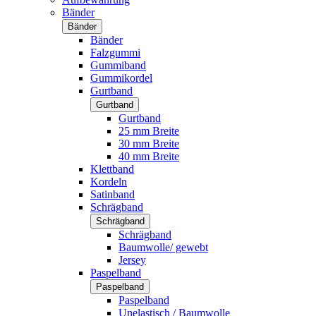
Bänder
Bänder
Bänder
Falzgummi
Gummiband
Gummikordel
Gurtband
Gurtband
Gurtband
25 mm Breite
30 mm Breite
40 mm Breite
Klettband
Kordeln
Satinband
Schrägband
Schrägband
Schrägband
Baumwolle/ gewebt
Jersey
Paspelband
Paspelband
Paspelband
Unelastisch / Baumwolle