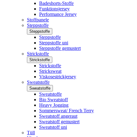
Badeshorts-Stoffe
Funktionsjersey
Performance Jersey
Stoffpanele
Steppstoffe
Steppstoffe
Steppstoffe
Steppstoffe uni
Steppstoffe gemustert
Strickstoffe
Strickstoffe
Strickstoffe
Stricksweat
Viskosestrickjersey
Sweatstoffe
Sweatstoffe
Sweatstoffe
Bio Sweatstoff
Heavy Jogging
Sommersweat/ French Terry
Sweatstoff angeraut
Sweatstoff gemustert
Sweatstoff uni
Tüll