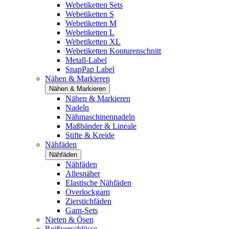
Webetiketten Sets
Webetiketten S
Webetiketten M
Webetiketten L
Webetiketten XL
Webetiketten Konturenschnitt
Metall-Label
SnapPap Label
Nähen & Markieren
Nähen & Markieren
Nähen & Markieren
Nadeln
Nähmaschinennadeln
Maßbänder & Lineale
Stifte & Kreide
Nähfäden
Nähfäden
Nähfäden
Allesnäher
Elastische Nähfäden
Overlockgarn
Zierstichfäden
Garn-Sets
Nieten & Ösen
Reißverschlüsse