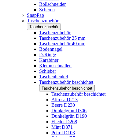
Rollschneider
Scheren
SnapPap
Taschenzubehör
Taschenzubehör
Taschenzubehör
Taschenzubehör 25 mm
Taschenzubehör 40 mm
Bodennägel
D-Ringe
Karabiner
Klemmschnallen
Schieber
Taschenhenkel
Taschenzubehör beschichtet
Taschenzubehör beschichtet
Taschenzubehör beschichtet
Altrosa D213
Beere D230
Dunkelgrau D306
Dunkelgrün D190
Flieder D268
Mint D871
Petrol D103