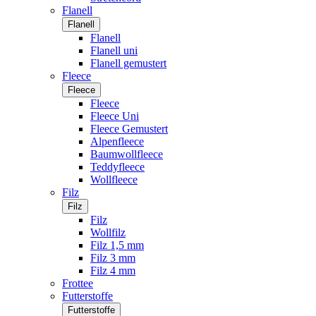
Flanell
Flanell
Flanell
Flanell uni
Flanell gemustert
Fleece
Fleece
Fleece
Fleece Uni
Fleece Gemustert
Alpenfleece
Baumwollfleece
Teddyfleece
Wollfleece
Filz
Filz
Filz
Wollfilz
Filz 1,5 mm
Filz 3 mm
Filz 4 mm
Frottee
Futterstoffe
Futterstoffe