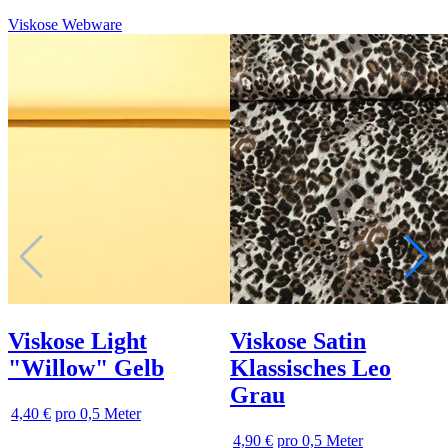
Viskose Webware
Viskose Light
Viskose Satin
"Willow" Gelb
Klassisches Leo
Grau
4,40 €
pro 0,5 Meter
4,90 €
pro 0,5 Meter