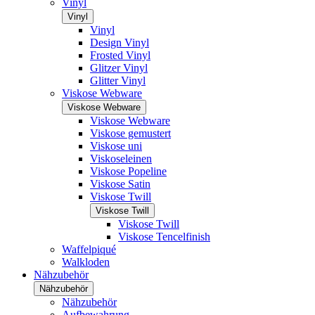
Vinyl
Vinyl
Vinyl
Design Vinyl
Frosted Vinyl
Glitzer Vinyl
Glitter Vinyl
Viskose Webware
Viskose Webware
Viskose Webware
Viskose gemustert
Viskose uni
Viskoseleinen
Viskose Popeline
Viskose Satin
Viskose Twill
Viskose Twill
Viskose Twill
Viskose Tencelfinish
Waffelpiqué
Walkloden
Nähzubehör
Nähzubehör
Nähzubehör
Aufbewahrung