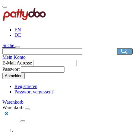
Direkt
zum
Inhalt
EN
DE
Suche
Mein Konto
E-Mail Adresse
Passwort
Anmelden
Registrieren
Passwort vergessen?
Warenkorb
Warenkorb