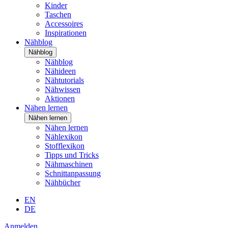
Kinder
Taschen
Accessoires
Inspirationen
Nähblog
Nähblog
Nähblog
Nähideen
Nähtutorials
Nähwissen
Aktionen
Nähen lernen
Nähen lernen
Nähen lernen
Nählexikon
Stofflexikon
Tipps und Tricks
Nähmaschinen
Schnittanpassung
Nähbücher
EN
DE
Anmelden