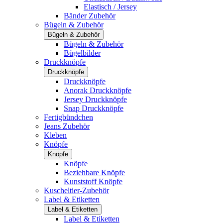
Elastisch / Jersey
Bänder Zubehör
Bügeln & Zubehör
Bügeln & Zubehör
Bügeln & Zubehör
Bügelbilder
Druckknöpfe
Druckknöpfe
Druckknöpfe
Anorak Druckknöpfe
Jersey Druckknöpfe
Snap Druckknöpfe
Fertigbündchen
Jeans Zubehör
Kleben
Knöpfe
Knöpfe
Knöpfe
Beziehbare Knöpfe
Kunststoff Knöpfe
Kuscheltier-Zubehör
Label & Etiketten
Label & Etiketten
Label & Etiketten