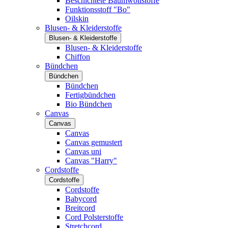
Beschichtete Baumwollstoffe
Funktionsstoff "Bo"
Oilskin
Blusen- & Kleiderstoffe
Blusen- & Kleiderstoffe
Blusen- & Kleiderstoffe
Chiffon
Bündchen
Bündchen
Bündchen
Fertigbündchen
Bio Bündchen
Canvas
Canvas
Canvas
Canvas gemustert
Canvas uni
Canvas "Harry"
Cordstoffe
Cordstoffe
Cordstoffe
Babycord
Breitcord
Cord Polsterstoffe
Stretchcord