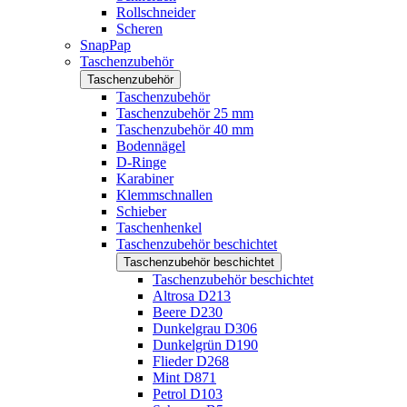
Rollschneider
Scheren
SnapPap
Taschenzubehör
Taschenzubehör
Taschenzubehör
Taschenzubehör 25 mm
Taschenzubehör 40 mm
Bodennägel
D-Ringe
Karabiner
Klemmschnallen
Schieber
Taschenhenkel
Taschenzubehör beschichtet
Taschenzubehör beschichtet
Taschenzubehör beschichtet
Altrosa D213
Beere D230
Dunkelgrau D306
Dunkelgrün D190
Flieder D268
Mint D871
Petrol D103