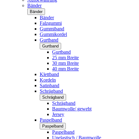
Bänder
Bänder
Bänder
Falzgummi
Gummiband
Gummikordel
Gurtband
Gurtband
Gurtband
25 mm Breite
30 mm Breite
40 mm Breite
Klettband
Kordeln
Satinband
Schrägband
Schrägband
Schrägband
Baumwolle/ gewebt
Jersey
Paspelband
Paspelband
Paspelband
Unelastisch / Baumwolle