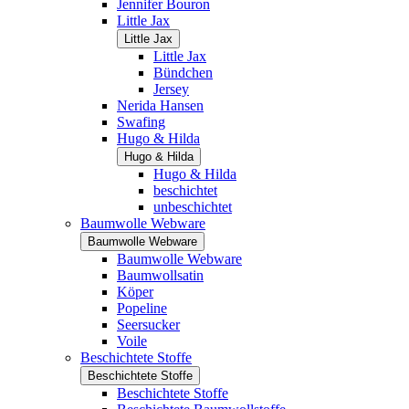
Jennifer Bouron
Little Jax
Little Jax
Little Jax
Bündchen
Jersey
Nerida Hansen
Swafing
Hugo & Hilda
Hugo & Hilda
Hugo & Hilda
beschichtet
unbeschichtet
Baumwolle Webware
Baumwolle Webware
Baumwolle Webware
Baumwollsatin
Köper
Popeline
Seersucker
Voile
Beschichtete Stoffe
Beschichtete Stoffe
Beschichtete Stoffe