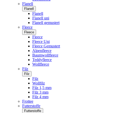
Flanell
Flanell
Flanell
Flanell uni
Flanell gemustert
Fleece
Fleece
Fleece
Fleece Uni
Fleece Gemustert
Alpenfleece
Baumwollfleece
Teddyfleece
Wollfleece
Filz
Filz
Filz
Wollfilz
Filz 1,5 mm
Filz 3 mm
Filz 4 mm
Frottee
Futterstoffe
Futterstoffe