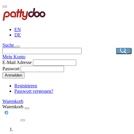
Direkt
zum
Inhalt
EN
DE
Suche
Mein Konto
E-Mail Adresse
Passwort
Anmelden
Registrieren
Passwort vergessen?
Warenkorb
Warenkorb