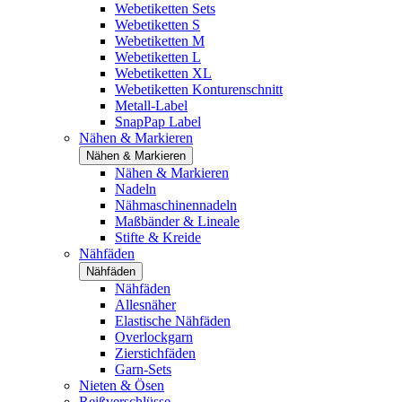
Webetiketten Sets
Webetiketten S
Webetiketten M
Webetiketten L
Webetiketten XL
Webetiketten Konturenschnitt
Metall-Label
SnapPap Label
Nähen & Markieren
Nähen & Markieren
Nähen & Markieren
Nadeln
Nähmaschinennadeln
Maßbänder & Lineale
Stifte & Kreide
Nähfäden
Nähfäden
Nähfäden
Allesnäher
Elastische Nähfäden
Overlockgarn
Zierstichfäden
Garn-Sets
Nieten & Ösen
Reißverschlüsse