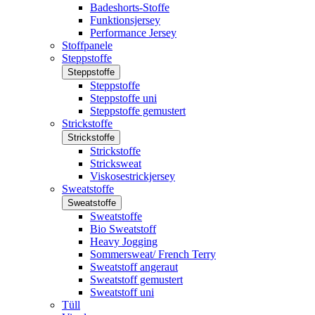
Badeshorts-Stoffe
Funktionsjersey
Performance Jersey
Stoffpanele
Steppstoffe
Steppstoffe
Steppstoffe
Steppstoffe uni
Steppstoffe gemustert
Strickstoffe
Strickstoffe
Strickstoffe
Stricksweat
Viskosestrickjersey
Sweatstoffe
Sweatstoffe
Sweatstoffe
Bio Sweatstoff
Heavy Jogging
Sommersweat/ French Terry
Sweatstoff angeraut
Sweatstoff gemustert
Sweatstoff uni
Tüll