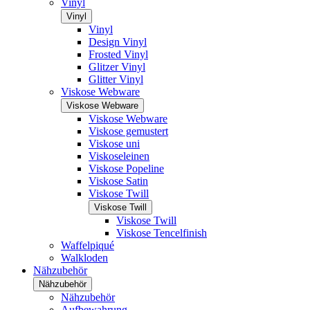
Vinyl
Vinyl
Vinyl
Design Vinyl
Frosted Vinyl
Glitzer Vinyl
Glitter Vinyl
Viskose Webware
Viskose Webware
Viskose Webware
Viskose gemustert
Viskose uni
Viskoseleinen
Viskose Popeline
Viskose Satin
Viskose Twill
Viskose Twill
Viskose Twill
Viskose Tencelfinish
Waffelpiqué
Walkloden
Nähzubehör
Nähzubehör
Nähzubehör
Aufbewahrung