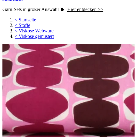
Garn-Sets in großer Auswahl 🧵
Hier entdecken >>
<
Startseite
<
Stoffe
<
Viskose Webware
<
Viskose gemustert