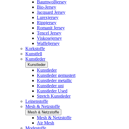
Baumwolljersey
Bio-Jersey
Jacquard Jersey
Lurexjersey
Rippjersey
Romanit Jersey
Tencel Jersey
Viskosejersey
Waffeljersey
Korkstoffe
Kunstfell
Kunstleder
Kunstleder
Kunstleder
Kunstleder gemustert
Kunstleder metallic
Kunstleder uni
Kunstleder Used
Stretch Kunstleder
Leinenstoffe
Mesh & Netzstoffe
Mesh & Netzstoffe
Mesh & Netzstoffe
Air Mesh
Modestoffe