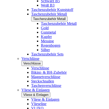
Schwarz B5
Weiß B3
Taschenzubehör Kunststoff
Taschenzubehör Metall
Taschenzubehör Metall
Taschenzubehör Metall
Gold
Gunmetal
Kupfer
Messing
Regenbogen
Silber
Taschenzubehör Sets
Verschlüsse
Verschlüsse
Verschlüsse
Bikini- & BH-Zubehör
Magnetverschlüsse
Steckschnallen
Taschenverschlüsse
Vliese & Einlagen
Vliese & Einlagen
Vliese & Einlagen
Vlieseline
VLIXO