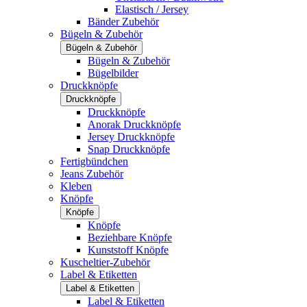
Elastisch / Jersey
Bänder Zubehör
Bügeln & Zubehör
Bügeln & Zubehör
Bügeln & Zubehör
Bügelbilder
Druckknöpfe
Druckknöpfe
Druckknöpfe
Anorak Druckknöpfe
Jersey Druckknöpfe
Snap Druckknöpfe
Fertigbündchen
Jeans Zubehör
Kleben
Knöpfe
Knöpfe
Knöpfe
Beziehbare Knöpfe
Kunststoff Knöpfe
Kuscheltier-Zubehör
Label & Etiketten
Label & Etiketten
Label & Etiketten