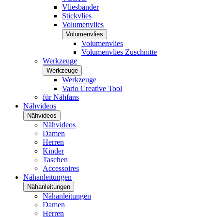
Vliesbänder
Stickvlies
Volumenvlies
Volumenvlies
Volumenvlies
Volumenvlies Zuschnitte
Werkzeuge
Werkzeuge
Werkzeuge
Vario Creative Tool
für Nähfans
Nähvideos
Nähvideos
Nähvideos
Damen
Herren
Kinder
Taschen
Accessoires
Nähanleitungen
Nähanleitungen
Nähanleitungen
Damen
Herren