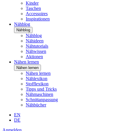
Kinder
Taschen
Accessoires
Inspirationen
Nähblog
Nähblog
Nähblog
Nähideen
Nähtutorials
Nähwissen
Aktionen
Nähen lernen
Nähen lernen
Nähen lernen
Nählexikon
Stofflexikon
Tipps und Tricks
Nähmaschinen
Schnittanpassung
Nähbücher
EN
DE
Anmelden