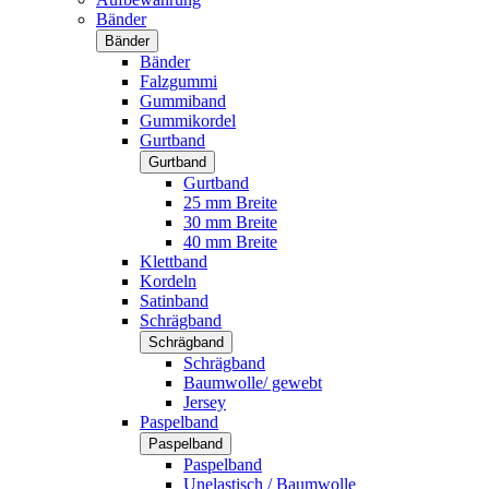
Bänder
Bänder
Bänder
Falzgummi
Gummiband
Gummikordel
Gurtband
Gurtband
Gurtband
25 mm Breite
30 mm Breite
40 mm Breite
Klettband
Kordeln
Satinband
Schrägband
Schrägband
Schrägband
Baumwolle/ gewebt
Jersey
Paspelband
Paspelband
Paspelband
Unelastisch / Baumwolle