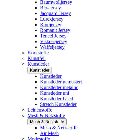
Baumwolljersey
Bio-Jersey
Jacquard Jersey
Lurexjersey
Rippjersey
Romanit Jersey
Tencel Jersey
Viskosejersey
Waffeljersey
Korkstoffe
Kunstfell
Kunstleder
Kunstleder
Kunstleder
Kunstleder gemustert
Kunstleder metallic
Kunstleder uni
Kunstleder Used
Stretch Kunstleder
Leinenstoffe
Mesh & Netzstoffe
Mesh & Netzstoffe
Mesh & Netzstoffe
Air Mesh
Modestoffe