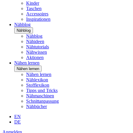
Kinder
Taschen
Accessoires
Inspirationen
Nähblog
Nähblog
Nähblog
Nähideen
Nähtutorials
Nähwissen
Aktionen
Nähen lernen
Nähen lernen
Nähen lernen
Nählexikon
Stofflexikon
Tipps und Tricks
Nähmaschinen
Schnittanpassung
Nähbücher
EN
DE
Anmelden