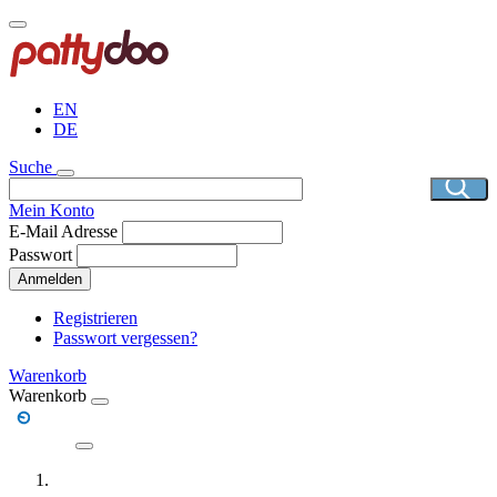
Direkt
zum
Inhalt
EN
DE
Suche
Mein Konto
E-Mail Adresse
Passwort
Anmelden
Registrieren
Passwort vergessen?
Warenkorb
Warenkorb