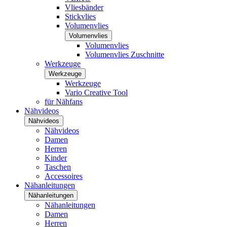
Vliesbänder
Stickvlies
Volumenvlies
Volumenvlies
Volumenvlies
Volumenvlies Zuschnitte
Werkzeuge
Werkzeuge
Werkzeuge
Vario Creative Tool
für Nähfans
Nähvideos
Nähvideos
Nähvideos
Damen
Herren
Kinder
Taschen
Accessoires
Nähanleitungen
Nähanleitungen
Nähanleitungen
Damen
Herren