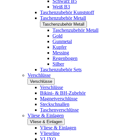
Schwarz B5
Weiß B3
Taschenzubehör Kunststoff
Taschenzubehör Metall
Taschenzubehör Metall
Taschenzubehör Metall
Gold
Gunmetal
Kupfer
Messing
Regenbogen
Silber
Taschenzubehör Sets
Verschlüsse
Verschlüsse
Verschlüsse
Bikini- & BH-Zubehör
Magnetverschlüsse
Steckschnallen
Taschenverschlüsse
Vliese & Einlagen
Vliese & Einlagen
Vliese & Einlagen
Vlieseline
VLIXO