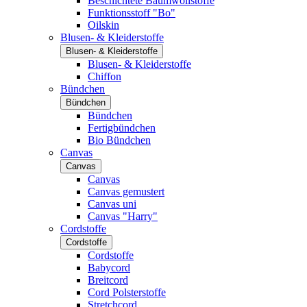
Beschichtete Baumwollstoffe
Funktionsstoff "Bo"
Oilskin
Blusen- & Kleiderstoffe
Blusen- & Kleiderstoffe
Blusen- & Kleiderstoffe
Chiffon
Bündchen
Bündchen
Bündchen
Fertigbündchen
Bio Bündchen
Canvas
Canvas
Canvas
Canvas gemustert
Canvas uni
Canvas "Harry"
Cordstoffe
Cordstoffe
Cordstoffe
Babycord
Breitcord
Cord Polsterstoffe
Stretchcord