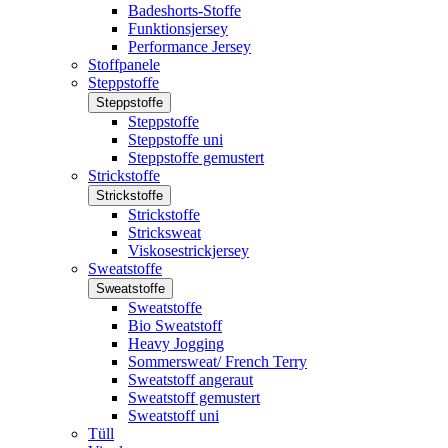
Badeshorts-Stoffe
Funktionsjersey
Performance Jersey
Stoffpanele
Steppstoffe
Steppstoffe
Steppstoffe
Steppstoffe uni
Steppstoffe gemustert
Strickstoffe
Strickstoffe
Strickstoffe
Stricksweat
Viskosestrickjersey
Sweatstoffe
Sweatstoffe
Sweatstoffe
Bio Sweatstoff
Heavy Jogging
Sommersweat/ French Terry
Sweatstoff angeraut
Sweatstoff gemustert
Sweatstoff uni
Tüll