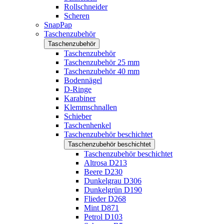
Rollschneider
Scheren
SnapPap
Taschenzubehör
Taschenzubehör
Taschenzubehör
Taschenzubehör 25 mm
Taschenzubehör 40 mm
Bodennägel
D-Ringe
Karabiner
Klemmschnallen
Schieber
Taschenhenkel
Taschenzubehör beschichtet
Taschenzubehör beschichtet
Taschenzubehör beschichtet
Altrosa D213
Beere D230
Dunkelgrau D306
Dunkelgrün D190
Flieder D268
Mint D871
Petrol D103