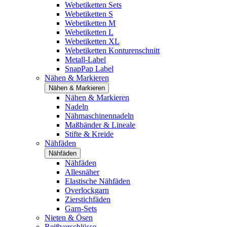
Webetiketten Sets
Webetiketten S
Webetiketten M
Webetiketten L
Webetiketten XL
Webetiketten Konturenschnitt
Metall-Label
SnapPap Label
Nähen & Markieren
Nähen & Markieren
Nähen & Markieren
Nadeln
Nähmaschinennadeln
Maßbänder & Lineale
Stifte & Kreide
Nähfäden
Nähfäden
Nähfäden
Allesnäher
Elastische Nähfäden
Overlockgarn
Zierstichfäden
Garn-Sets
Nieten & Ösen
Reißverschlüsse