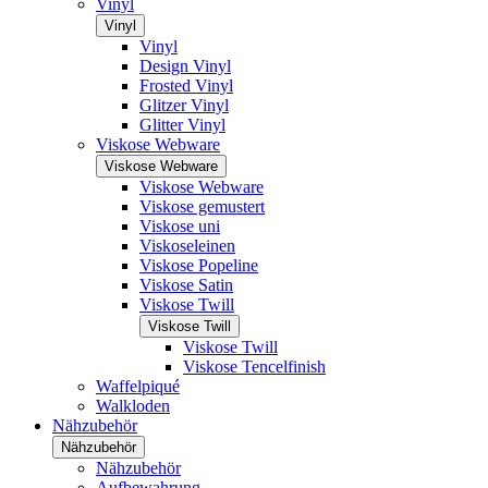
Vinyl
Vinyl
Vinyl
Design Vinyl
Frosted Vinyl
Glitzer Vinyl
Glitter Vinyl
Viskose Webware
Viskose Webware
Viskose Webware
Viskose gemustert
Viskose uni
Viskoseleinen
Viskose Popeline
Viskose Satin
Viskose Twill
Viskose Twill
Viskose Twill
Viskose Tencelfinish
Waffelpiqué
Walkloden
Nähzubehör
Nähzubehör
Nähzubehör
Aufbewahrung