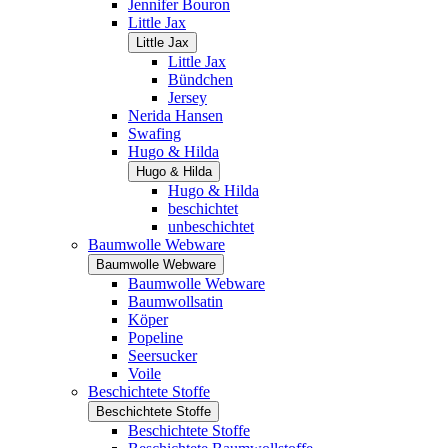
Jennifer Bouron
Little Jax
Little Jax
Little Jax
Bündchen
Jersey
Nerida Hansen
Swafing
Hugo & Hilda
Hugo & Hilda
Hugo & Hilda
beschichtet
unbeschichtet
Baumwolle Webware
Baumwolle Webware
Baumwolle Webware
Baumwollsatin
Köper
Popeline
Seersucker
Voile
Beschichtete Stoffe
Beschichtete Stoffe
Beschichtete Stoffe