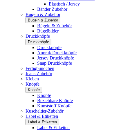
Elastisch / Jersey
Bänder Zubehör
Bügeln & Zubehör
Bügeln & Zubehör
Bügeln & Zubehör
Bügelbilder
Druckknöpfe
Druckknöpfe
Druckknöpfe
Anorak Druckknöpfe
Jersey Druckknöpfe
Snap Druckknöpfe
Fertigbündchen
Jeans Zubehör
Kleben
Knöpfe
Knöpfe
Knöpfe
Beziehbare Knöpfe
Kunststoff Knöpfe
Kuscheltier-Zubehör
Label & Etiketten
Label & Etiketten
Label & Etiketten