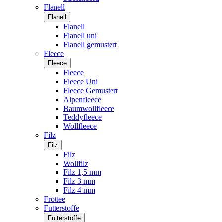
Flanell
Flanell
Flanell
Flanell uni
Flanell gemustert
Fleece
Fleece
Fleece
Fleece Uni
Fleece Gemustert
Alpenfleece
Baumwollfleece
Teddyfleece
Wollfleece
Filz
Filz
Filz
Wollfilz
Filz 1,5 mm
Filz 3 mm
Filz 4 mm
Frottee
Futterstoffe
Futterstoffe