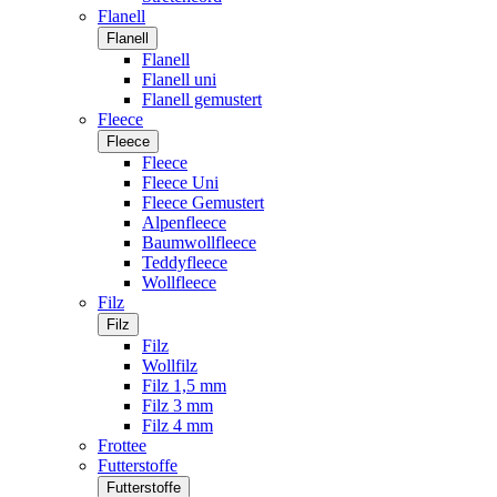
Flanell
Flanell
Flanell
Flanell uni
Flanell gemustert
Fleece
Fleece
Fleece
Fleece Uni
Fleece Gemustert
Alpenfleece
Baumwollfleece
Teddyfleece
Wollfleece
Filz
Filz
Filz
Wollfilz
Filz 1,5 mm
Filz 3 mm
Filz 4 mm
Frottee
Futterstoffe
Futterstoffe