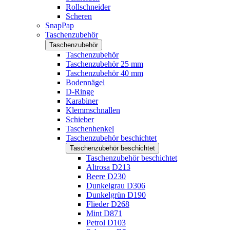
Rollschneider
Scheren
SnapPap
Taschenzubehör
Taschenzubehör
Taschenzubehör
Taschenzubehör 25 mm
Taschenzubehör 40 mm
Bodennägel
D-Ringe
Karabiner
Klemmschnallen
Schieber
Taschenhenkel
Taschenzubehör beschichtet
Taschenzubehör beschichtet
Taschenzubehör beschichtet
Altrosa D213
Beere D230
Dunkelgrau D306
Dunkelgrün D190
Flieder D268
Mint D871
Petrol D103