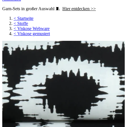
Garn-Sets in großer Auswahl 🧵
Hier entdecken >>
<
Startseite
<
Stoffe
<
Viskose Webware
<
Viskose gemustert