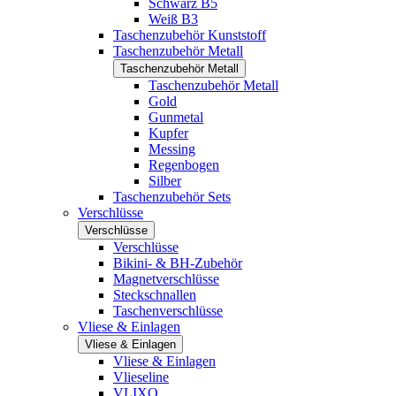
Schwarz B5
Weiß B3
Taschenzubehör Kunststoff
Taschenzubehör Metall
Taschenzubehör Metall
Taschenzubehör Metall
Gold
Gunmetal
Kupfer
Messing
Regenbogen
Silber
Taschenzubehör Sets
Verschlüsse
Verschlüsse
Verschlüsse
Bikini- & BH-Zubehör
Magnetverschlüsse
Steckschnallen
Taschenverschlüsse
Vliese & Einlagen
Vliese & Einlagen
Vliese & Einlagen
Vlieseline
VLIXO