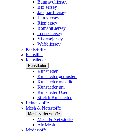
Baumwolljersey
Bio-Jersey
Jacquard Jersey
Lurexjersey
Rippjersey
Romanit Jersey
Tencel Jersey
Viskosejersey
Waffeljersey
Korkstoffe
Kunstfell
Kunstleder
Kunstleder
Kunstleder
Kunstleder gemustert
Kunstleder metallic
Kunstleder uni
Kunstleder Used
Stretch Kunstleder
Leinenstoffe
Mesh & Netzstoffe
Mesh & Netzstoffe
Mesh & Netzstoffe
Air Mesh
Modestoffe