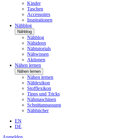
Kinder
Taschen
Accessoires
Inspirationen
Nähblog
Nähblog
Nähblog
Nähideen
Nähtutorials
Nähwissen
Aktionen
Nähen lernen
Nähen lernen
Nähen lernen
Nählexikon
Stofflexikon
Tipps und Tricks
Nähmaschinen
Schnittanpassung
Nähbücher
EN
DE
Anmelden