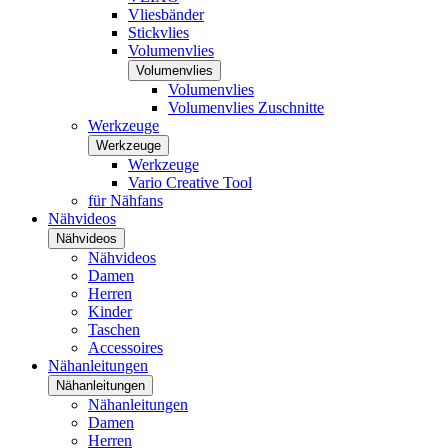
Vliesbänder
Stickvlies
Volumenvlies
Volumenvlies
Volumenvlies
Volumenvlies Zuschnitte
Werkzeuge
Werkzeuge
Werkzeuge
Vario Creative Tool
für Nähfans
Nähvideos
Nähvideos
Nähvideos
Damen
Herren
Kinder
Taschen
Accessoires
Nähanleitungen
Nähanleitungen
Nähanleitungen
Damen
Herren