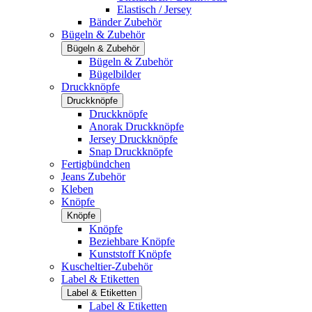
Elastisch / Jersey
Bänder Zubehör
Bügeln & Zubehör
Bügeln & Zubehör
Bügeln & Zubehör
Bügelbilder
Druckknöpfe
Druckknöpfe
Druckknöpfe
Anorak Druckknöpfe
Jersey Druckknöpfe
Snap Druckknöpfe
Fertigbündchen
Jeans Zubehör
Kleben
Knöpfe
Knöpfe
Knöpfe
Beziehbare Knöpfe
Kunststoff Knöpfe
Kuscheltier-Zubehör
Label & Etiketten
Label & Etiketten
Label & Etiketten