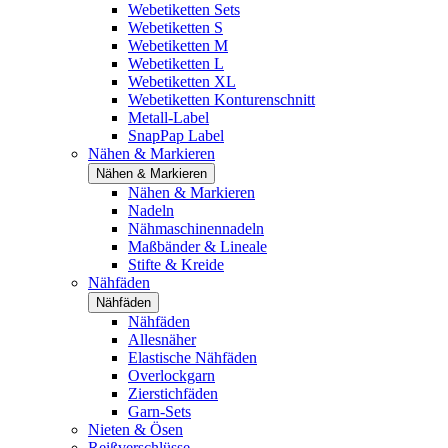
Webetiketten Sets
Webetiketten S
Webetiketten M
Webetiketten L
Webetiketten XL
Webetiketten Konturenschnitt
Metall-Label
SnapPap Label
Nähen & Markieren
Nähen & Markieren
Nähen & Markieren
Nadeln
Nähmaschinennadeln
Maßbänder & Lineale
Stifte & Kreide
Nähfäden
Nähfäden
Nähfäden
Allesnäher
Elastische Nähfäden
Overlockgarn
Zierstichfäden
Garn-Sets
Nieten & Ösen
Reißverschlüsse