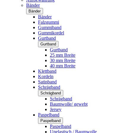
Bänder
Bänder
Bänder
Falzgummi
Gummiband
Gummikordel
Gurtband
Gurtband
Gurtband
25 mm Breite
30 mm Breite
40 mm Breite
Klettband
Kordeln
Satinband
Schrägband
Schrägband
Schrägband
Baumwolle/ gewebt
Jersey
Paspelband
Paspelband
Paspelband
Unelastisch / Baumwolle