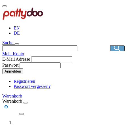
Direkt
zum
Inhalt
EN
DE
Suche
Mein Konto
E-Mail Adresse
Passwort
Anmelden
Registrieren
Passwort vergessen?
Warenkorb
Warenkorb