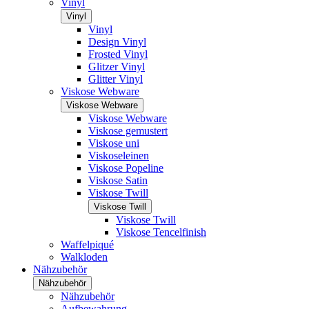
Vinyl
Vinyl
Vinyl
Design Vinyl
Frosted Vinyl
Glitzer Vinyl
Glitter Vinyl
Viskose Webware
Viskose Webware
Viskose Webware
Viskose gemustert
Viskose uni
Viskoseleinen
Viskose Popeline
Viskose Satin
Viskose Twill
Viskose Twill
Viskose Twill
Viskose Tencelfinish
Waffelpiqué
Walkloden
Nähzubehör
Nähzubehör
Nähzubehör
Aufbewahrung