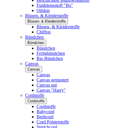
Beschichtete Baumwollstoffe
Funktionsstoff "Bo"
Oilskin
Blusen- & Kleiderstoffe
Blusen- & Kleiderstoffe
Blusen- & Kleiderstoffe
Chiffon
Bündchen
Bündchen
Bündchen
Fertigbündchen
Bio Bündchen
Canvas
Canvas
Canvas
Canvas gemustert
Canvas uni
Canvas "Harry"
Cordstoffe
Cordstoffe
Cordstoffe
Babycord
Breitcord
Cord Polsterstoffe
Stretchcord