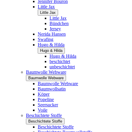
Jennifer Bouron
Little Jax
Little Jax
Little Jax
Bündchen
Jersey
Nerida Hansen
Swafing
Hugo & Hilda
Hugo & Hilda
Hugo & Hilda
beschichtet
unbeschichtet
Baumwolle Webware
Baumwolle Webware
Baumwolle Webware
Baumwollsatin
Köper
Popeline
Seersucker
Voile
Beschichtete Stoffe
Beschichtete Stoffe
Beschichtete Stoffe