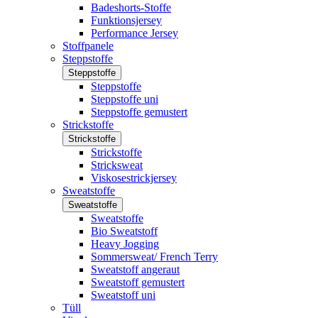
Badeshorts-Stoffe
Funktionsjersey
Performance Jersey
Stoffpanele
Steppstoffe
Steppstoffe
Steppstoffe
Steppstoffe uni
Steppstoffe gemustert
Strickstoffe
Strickstoffe
Strickstoffe
Stricksweat
Viskosestrickjersey
Sweatstoffe
Sweatstoffe
Sweatstoffe
Bio Sweatstoff
Heavy Jogging
Sommersweat/ French Terry
Sweatstoff angeraut
Sweatstoff gemustert
Sweatstoff uni
Tüll