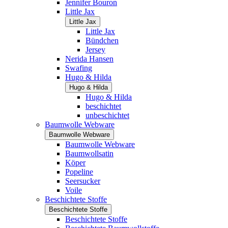
Jennifer Bouron
Little Jax
Little Jax
Little Jax
Bündchen
Jersey
Nerida Hansen
Swafing
Hugo & Hilda
Hugo & Hilda
Hugo & Hilda
beschichtet
unbeschichtet
Baumwolle Webware
Baumwolle Webware
Baumwolle Webware
Baumwollsatin
Köper
Popeline
Seersucker
Voile
Beschichtete Stoffe
Beschichtete Stoffe
Beschichtete Stoffe