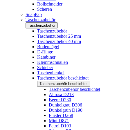
Rollschneider
Scheren
SnapPap
Taschenzubehör
Taschenzubehör
Taschenzubehör
Taschenzubehör 25 mm
Taschenzubehör 40 mm
Bodennägel
D-Ringe
Karabiner
Klemmschnallen
Schieber
Taschenhenkel
Taschenzubehör beschichtet
Taschenzubehör beschichtet
Taschenzubehör beschichtet
Altrosa D213
Beere D230
Dunkelgrau D306
Dunkelgrün D190
Flieder D268
Mint D871
Petrol D103