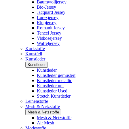
Baumwolljersey
Bio-Jersey
Jacquard Jersey
Lurexjersey
Rippjersey
Romanit Jersey
Tencel Jersey
Viskosejersey
Waffeljersey
Korkstoffe
Kunstfell
Kunstleder
Kunstleder
Kunstleder
Kunstleder gemustert
Kunstleder metallic
Kunstleder uni
Kunstleder Used
Stretch Kunstleder
Leinenstoffe
Mesh & Netzstoffe
Mesh & Netzstoffe
Mesh & Netzstoffe
Air Mesh
Modestoffe