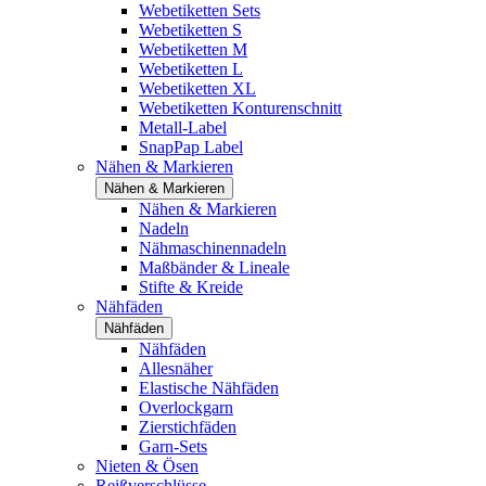
Webetiketten Sets
Webetiketten S
Webetiketten M
Webetiketten L
Webetiketten XL
Webetiketten Konturenschnitt
Metall-Label
SnapPap Label
Nähen & Markieren
Nähen & Markieren
Nähen & Markieren
Nadeln
Nähmaschinennadeln
Maßbänder & Lineale
Stifte & Kreide
Nähfäden
Nähfäden
Nähfäden
Allesnäher
Elastische Nähfäden
Overlockgarn
Zierstichfäden
Garn-Sets
Nieten & Ösen
Reißverschlüsse