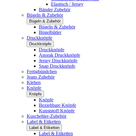
Elastisch / Jersey
Bänder Zubehör
Bügeln & Zubehör
Bügeln & Zubehör
Bügeln & Zubehör
Bügelbilder
Druckknöpfe
Druckknöpfe
Druckknöpfe
Anorak Druckknöpfe
Jersey Druckknöpfe
Snap Druckknöpfe
Fertigbündchen
Jeans Zubehör
Kleben
Knöpfe
Knöpfe
Knöpfe
Beziehbare Knöpfe
Kunststoff Knöpfe
Kuscheltier-Zubehör
Label & Etiketten
Label & Etiketten
Label & Etiketten