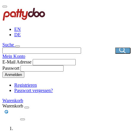
Direkt
zum
Inhalt
EN
DE
Suche
Mein Konto
E-Mail Adresse
Passwort
Anmelden
Registrieren
Passwort vergessen?
Warenkorb
Warenkorb