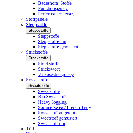
Badeshorts-Stoffe
Funktionsjersey
Performance Jersey
Stoffpanele
Steppstoffe
Steppstoffe
Steppstoffe
Steppstoffe uni
Steppstoffe gemustert
Strickstoffe
Strickstoffe
Strickstoffe
Stricksweat
Viskosestrickjersey
Sweatstoffe
Sweatstoffe
Sweatstoffe
Bio Sweatstoff
Heavy Jogging
Sommersweat/ French Terry
Sweatstoff angeraut
Sweatstoff gemustert
Sweatstoff uni
Tüll