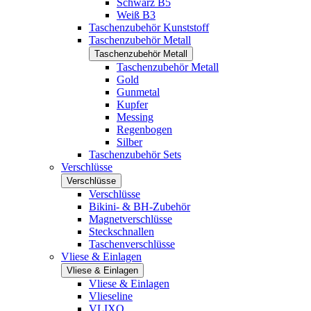
Schwarz B5
Weiß B3
Taschenzubehör Kunststoff
Taschenzubehör Metall
Taschenzubehör Metall
Taschenzubehör Metall
Gold
Gunmetal
Kupfer
Messing
Regenbogen
Silber
Taschenzubehör Sets
Verschlüsse
Verschlüsse
Verschlüsse
Bikini- & BH-Zubehör
Magnetverschlüsse
Steckschnallen
Taschenverschlüsse
Vliese & Einlagen
Vliese & Einlagen
Vliese & Einlagen
Vlieseline
VLIXO