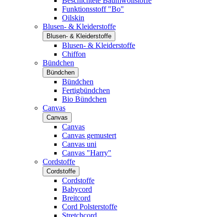
Beschichtete Baumwollstoffe
Funktionsstoff "Bo"
Oilskin
Blusen- & Kleiderstoffe
Blusen- & Kleiderstoffe
Blusen- & Kleiderstoffe
Chiffon
Bündchen
Bündchen
Bündchen
Fertigbündchen
Bio Bündchen
Canvas
Canvas
Canvas
Canvas gemustert
Canvas uni
Canvas "Harry"
Cordstoffe
Cordstoffe
Cordstoffe
Babycord
Breitcord
Cord Polsterstoffe
Stretchcord