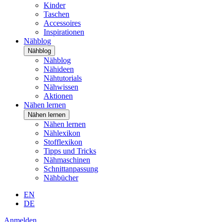
Kinder
Taschen
Accessoires
Inspirationen
Nähblog
Nähblog
Nähblog
Nähideen
Nähtutorials
Nähwissen
Aktionen
Nähen lernen
Nähen lernen
Nähen lernen
Nählexikon
Stofflexikon
Tipps und Tricks
Nähmaschinen
Schnittanpassung
Nähbücher
EN
DE
Anmelden