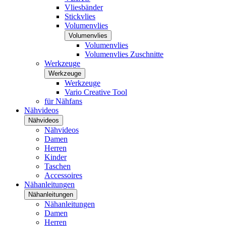
Vliesbänder
Stickvlies
Volumenvlies
Volumenvlies
Volumenvlies
Volumenvlies Zuschnitte
Werkzeuge
Werkzeuge
Werkzeuge
Vario Creative Tool
für Nähfans
Nähvideos
Nähvideos
Nähvideos
Damen
Herren
Kinder
Taschen
Accessoires
Nähanleitungen
Nähanleitungen
Nähanleitungen
Damen
Herren