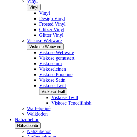
Vinyl
Vinyl
Vinyl
Design Vinyl
Frosted Vinyl
Glitzer Vinyl
Glitter Vinyl
Viskose Webware
Viskose Webware
Viskose Webware
Viskose gemustert
Viskose uni
Viskoseleinen
Viskose Popeline
Viskose Satin
Viskose Twill
Viskose Twill
Viskose Twill
Viskose Tencelfinish
Waffelpiqué
Walkloden
Nähzubehör
Nähzubehör
Nähzubehör
Aufbewahrung