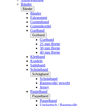
Bänder
Bänder
Bänder
Falzgummi
Gummiband
Gummikordel
Gurtband
Gurtband
Gurtband
25 mm Breite
30 mm Breite
40 mm Breite
Klettband
Kordeln
Satinband
Schrägband
Schrägband
Schrägband
Baumwolle/ gewebt
Jersey
Paspelband
Paspelband
Paspelband
Unelastisch / Baumwolle