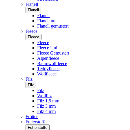
Flanell
Flanell
Flanell
Flanell uni
Flanell gemustert
Fleece
Fleece
Fleece
Fleece Uni
Fleece Gemustert
Alpenfleece
Baumwollfleece
Teddyfleece
Wollfleece
Filz
Filz
Filz
Wollfilz
Filz 1,5 mm
Filz 3 mm
Filz 4 mm
Frottee
Futterstoffe
Futterstoffe