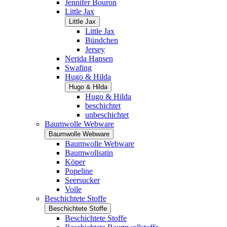
Jennifer Bouron
Little Jax
Little Jax
Little Jax
Bündchen
Jersey
Nerida Hansen
Swafing
Hugo & Hilda
Hugo & Hilda
Hugo & Hilda
beschichtet
unbeschichtet
Baumwolle Webware
Baumwolle Webware
Baumwolle Webware
Baumwollsatin
Köper
Popeline
Seersucker
Voile
Beschichtete Stoffe
Beschichtete Stoffe
Beschichtete Stoffe