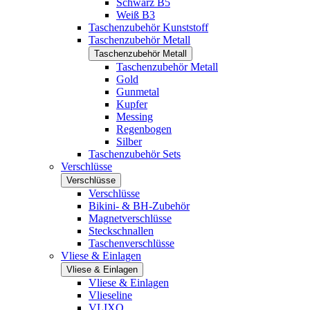
Schwarz B5
Weiß B3
Taschenzubehör Kunststoff
Taschenzubehör Metall
Taschenzubehör Metall
Taschenzubehör Metall
Gold
Gunmetal
Kupfer
Messing
Regenbogen
Silber
Taschenzubehör Sets
Verschlüsse
Verschlüsse
Verschlüsse
Bikini- & BH-Zubehör
Magnetverschlüsse
Steckschnallen
Taschenverschlüsse
Vliese & Einlagen
Vliese & Einlagen
Vliese & Einlagen
Vlieseline
VLIXO