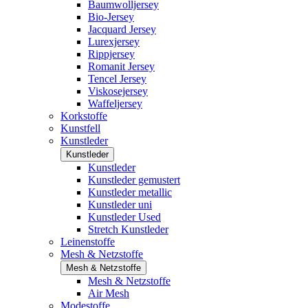
Baumwolljersey
Bio-Jersey
Jacquard Jersey
Lurexjersey
Rippjersey
Romanit Jersey
Tencel Jersey
Viskosejersey
Waffeljersey
Korkstoffe
Kunstfell
Kunstleder
Kunstleder
Kunstleder
Kunstleder gemustert
Kunstleder metallic
Kunstleder uni
Kunstleder Used
Stretch Kunstleder
Leinenstoffe
Mesh & Netzstoffe
Mesh & Netzstoffe
Mesh & Netzstoffe
Air Mesh
Modestoffe