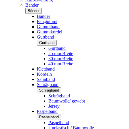
Bänder
Bänder
Bänder
Falzgummi
Gummiband
Gummikordel
Gurtband
Gurtband
Gurtband
25 mm Breite
30 mm Breite
40 mm Breite
Klettband
Kordeln
Satinband
Schrägband
Schrägband
Schrägband
Baumwolle/ gewebt
Jersey
Paspelband
Paspelband
Paspelband
Unelastisch / Baumwolle