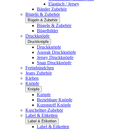
Elastisch / Jersey
Bänder Zubehör
Bügeln & Zubehör
Bügeln & Zubehör
Bügeln & Zubehör
Bügelbilder
Druckknöpfe
Druckknöpfe
Druckknöpfe
Anorak Druckknöpfe
Jersey Druckknöpfe
Snap Druckknöpfe
Fertigbündchen
Jeans Zubehör
Kleben
Knöpfe
Knöpfe
Knöpfe
Beziehbare Knöpfe
Kunststoff Knöpfe
Kuscheltier-Zubehör
Label & Etiketten
Label & Etiketten
Label & Etiketten