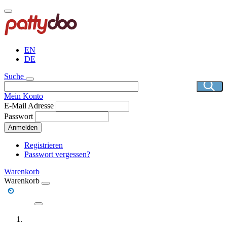
Direkt
zum
Inhalt
EN
DE
Suche
Mein Konto
E-Mail Adresse
Passwort
Anmelden
Registrieren
Passwort vergessen?
Warenkorb
Warenkorb