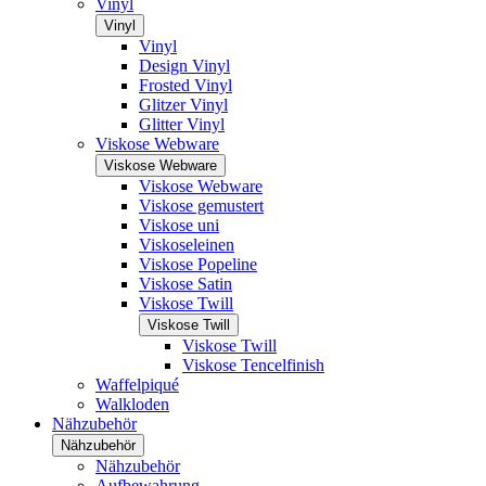
Vinyl
Vinyl
Vinyl
Design Vinyl
Frosted Vinyl
Glitzer Vinyl
Glitter Vinyl
Viskose Webware
Viskose Webware
Viskose Webware
Viskose gemustert
Viskose uni
Viskoseleinen
Viskose Popeline
Viskose Satin
Viskose Twill
Viskose Twill
Viskose Twill
Viskose Tencelfinish
Waffelpiqué
Walkloden
Nähzubehör
Nähzubehör
Nähzubehör
Aufbewahrung