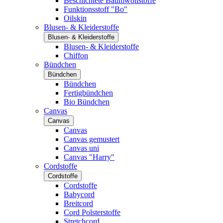
Beschichtete Baumwollstoffe
Funktionsstoff "Bo"
Oilskin
Blusen- & Kleiderstoffe
Blusen- & Kleiderstoffe
Blusen- & Kleiderstoffe
Chiffon
Bündchen
Bündchen
Bündchen
Fertigbündchen
Bio Bündchen
Canvas
Canvas
Canvas
Canvas gemustert
Canvas uni
Canvas "Harry"
Cordstoffe
Cordstoffe
Cordstoffe
Babycord
Breitcord
Cord Polsterstoffe
Stretchcord