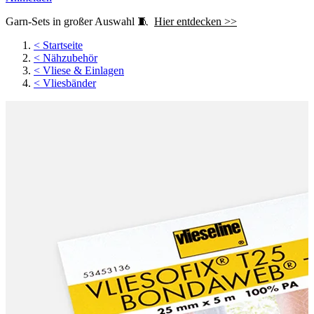
Garn-Sets in großer Auswahl 🧵
Hier entdecken >>
<
Startseite
<
Nähzubehör
<
Vliese & Einlagen
<
Vliesbänder