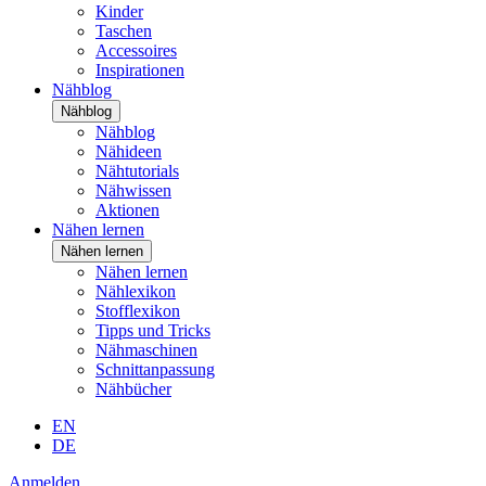
Kinder
Taschen
Accessoires
Inspirationen
Nähblog
Nähblog
Nähblog
Nähideen
Nähtutorials
Nähwissen
Aktionen
Nähen lernen
Nähen lernen
Nähen lernen
Nählexikon
Stofflexikon
Tipps und Tricks
Nähmaschinen
Schnittanpassung
Nähbücher
EN
DE
Anmelden