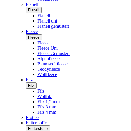
Flanell
Flanell
Flanell
Flanell uni
Flanell gemustert
Fleece
Fleece
Fleece
Fleece Uni
Fleece Gemustert
Alpenfleece
Baumwollfleece
Teddyfleece
Wollfleece
Filz
Filz
Filz
Wollfilz
Filz 1,5 mm
Filz 3 mm
Filz 4 mm
Frottee
Futterstoffe
Futterstoffe