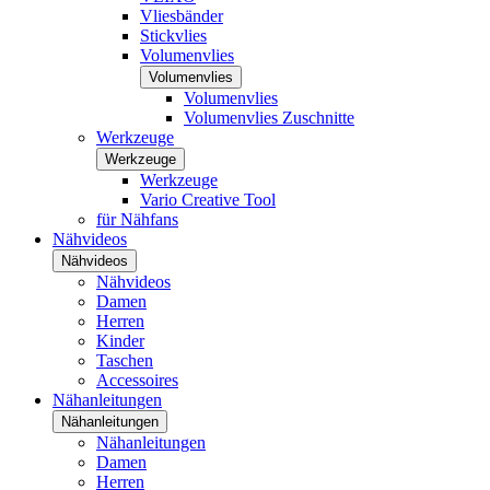
Vliesbänder
Stickvlies
Volumenvlies
Volumenvlies
Volumenvlies
Volumenvlies Zuschnitte
Werkzeuge
Werkzeuge
Werkzeuge
Vario Creative Tool
für Nähfans
Nähvideos
Nähvideos
Nähvideos
Damen
Herren
Kinder
Taschen
Accessoires
Nähanleitungen
Nähanleitungen
Nähanleitungen
Damen
Herren