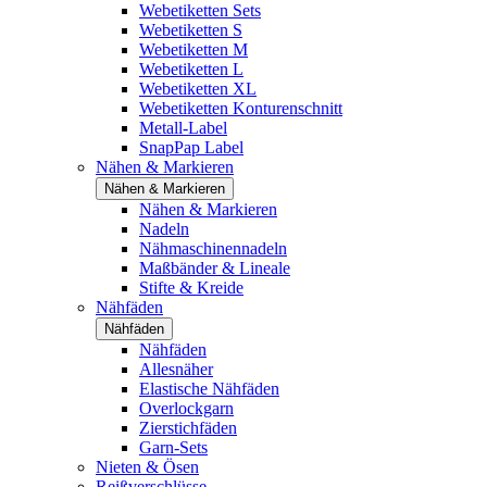
Webetiketten Sets
Webetiketten S
Webetiketten M
Webetiketten L
Webetiketten XL
Webetiketten Konturenschnitt
Metall-Label
SnapPap Label
Nähen & Markieren
Nähen & Markieren
Nähen & Markieren
Nadeln
Nähmaschinennadeln
Maßbänder & Lineale
Stifte & Kreide
Nähfäden
Nähfäden
Nähfäden
Allesnäher
Elastische Nähfäden
Overlockgarn
Zierstichfäden
Garn-Sets
Nieten & Ösen
Reißverschlüsse