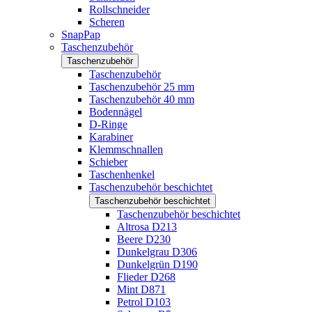
Rollschneider
Scheren
SnapPap
Taschenzubehör
Taschenzubehör
Taschenzubehör
Taschenzubehör 25 mm
Taschenzubehör 40 mm
Bodennägel
D-Ringe
Karabiner
Klemmschnallen
Schieber
Taschenhenkel
Taschenzubehör beschichtet
Taschenzubehör beschichtet
Taschenzubehör beschichtet
Altrosa D213
Beere D230
Dunkelgrau D306
Dunkelgrün D190
Flieder D268
Mint D871
Petrol D103