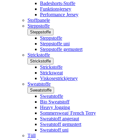
Badeshorts-Stoffe
Funktionsjersey
Performance Jersey
Stoffpanele
Steppstoffe
Steppstoffe
Steppstoffe
Steppstoffe uni
Steppstoffe gemustert
Strickstoffe
Strickstoffe
Strickstoffe
Stricksweat
Viskosestrickjersey
Sweatstoffe
Sweatstoffe
Sweatstoffe
Bio Sweatstoff
Heavy Jogging
Sommersweat/ French Terry
Sweatstoff angeraut
Sweatstoff gemustert
Sweatstoff uni
Tüll