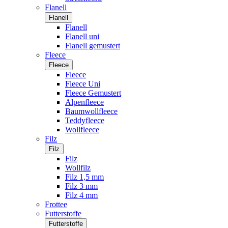
Flanell
Flanell
Flanell
Flanell uni
Flanell gemustert
Fleece
Fleece
Fleece
Fleece Uni
Fleece Gemustert
Alpenfleece
Baumwollfleece
Teddyfleece
Wollfleece
Filz
Filz
Filz
Wollfilz
Filz 1,5 mm
Filz 3 mm
Filz 4 mm
Frottee
Futterstoffe
Futterstoffe