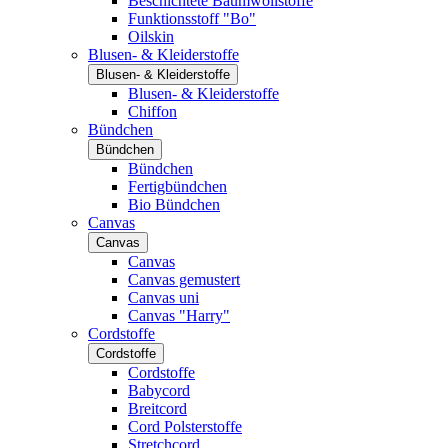
Beschichtete Baumwollstoffe
Funktionsstoff "Bo"
Oilskin
Blusen- & Kleiderstoffe
Blusen- & Kleiderstoffe
Blusen- & Kleiderstoffe
Chiffon
Bündchen
Bündchen
Bündchen
Fertigbündchen
Bio Bündchen
Canvas
Canvas
Canvas
Canvas gemustert
Canvas uni
Canvas "Harry"
Cordstoffe
Cordstoffe
Cordstoffe
Babycord
Breitcord
Cord Polsterstoffe
Stretchcord