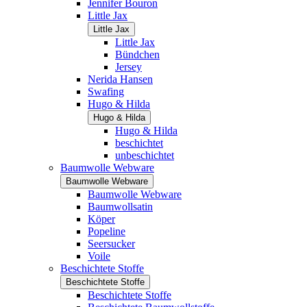
Jennifer Bouron
Little Jax
Little Jax
Little Jax
Bündchen
Jersey
Nerida Hansen
Swafing
Hugo & Hilda
Hugo & Hilda
Hugo & Hilda
beschichtet
unbeschichtet
Baumwolle Webware
Baumwolle Webware
Baumwolle Webware
Baumwollsatin
Köper
Popeline
Seersucker
Voile
Beschichtete Stoffe
Beschichtete Stoffe
Beschichtete Stoffe