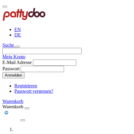
Direkt
zum
Inhalt
EN
DE
Suche
Mein Konto
E-Mail Adresse
Passwort
Anmelden
Registrieren
Passwort vergessen?
Warenkorb
Warenkorb