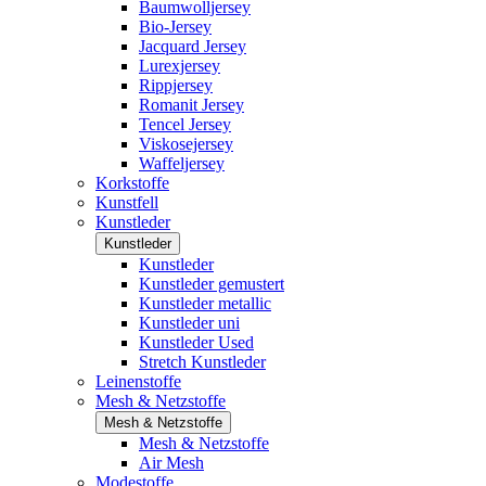
Baumwolljersey
Bio-Jersey
Jacquard Jersey
Lurexjersey
Rippjersey
Romanit Jersey
Tencel Jersey
Viskosejersey
Waffeljersey
Korkstoffe
Kunstfell
Kunstleder
Kunstleder
Kunstleder
Kunstleder gemustert
Kunstleder metallic
Kunstleder uni
Kunstleder Used
Stretch Kunstleder
Leinenstoffe
Mesh & Netzstoffe
Mesh & Netzstoffe
Mesh & Netzstoffe
Air Mesh
Modestoffe