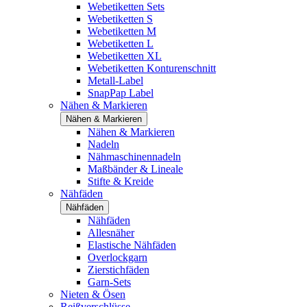
Webetiketten Sets
Webetiketten S
Webetiketten M
Webetiketten L
Webetiketten XL
Webetiketten Konturenschnitt
Metall-Label
SnapPap Label
Nähen & Markieren
Nähen & Markieren
Nähen & Markieren
Nadeln
Nähmaschinennadeln
Maßbänder & Lineale
Stifte & Kreide
Nähfäden
Nähfäden
Nähfäden
Allesnäher
Elastische Nähfäden
Overlockgarn
Zierstichfäden
Garn-Sets
Nieten & Ösen
Reißverschlüsse