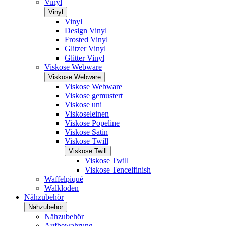
Vinyl
Vinyl
Vinyl
Design Vinyl
Frosted Vinyl
Glitzer Vinyl
Glitter Vinyl
Viskose Webware
Viskose Webware
Viskose Webware
Viskose gemustert
Viskose uni
Viskoseleinen
Viskose Popeline
Viskose Satin
Viskose Twill
Viskose Twill
Viskose Twill
Viskose Tencelfinish
Waffelpiqué
Walkloden
Nähzubehör
Nähzubehör
Nähzubehör
Aufbewahrung