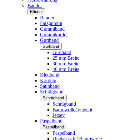
Bänder
Bänder
Bänder
Falzgummi
Gummiband
Gummikordel
Gurtband
Gurtband
Gurtband
25 mm Breite
30 mm Breite
40 mm Breite
Klettband
Kordeln
Satinband
Schrägband
Schrägband
Schrägband
Baumwolle/ gewebt
Jersey
Paspelband
Paspelband
Paspelband
Unelastisch / Baumwolle