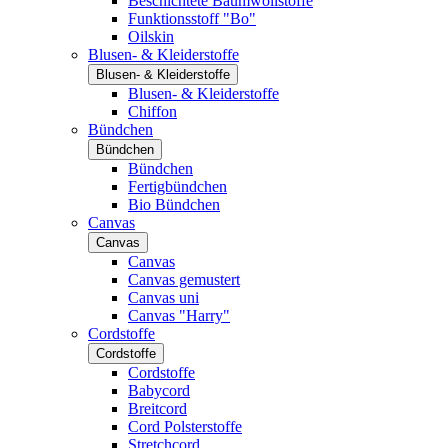
Beschichtete Baumwollstoffe
Funktionsstoff "Bo"
Oilskin
Blusen- & Kleiderstoffe
Blusen- & Kleiderstoffe
Blusen- & Kleiderstoffe
Chiffon
Bündchen
Bündchen
Bündchen
Fertigbündchen
Bio Bündchen
Canvas
Canvas
Canvas
Canvas gemustert
Canvas uni
Canvas "Harry"
Cordstoffe
Cordstoffe
Cordstoffe
Babycord
Breitcord
Cord Polsterstoffe
Stretchcord