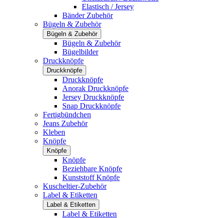
Elastisch / Jersey
Bänder Zubehör
Bügeln & Zubehör
Bügeln & Zubehör
Bügeln & Zubehör
Bügelbilder
Druckknöpfe
Druckknöpfe
Druckknöpfe
Anorak Druckknöpfe
Jersey Druckknöpfe
Snap Druckknöpfe
Fertigbündchen
Jeans Zubehör
Kleben
Knöpfe
Knöpfe
Knöpfe
Beziehbare Knöpfe
Kunststoff Knöpfe
Kuscheltier-Zubehör
Label & Etiketten
Label & Etiketten
Label & Etiketten