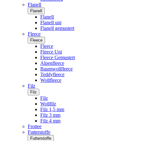
Flanell
Flanell
Flanell
Flanell uni
Flanell gemustert
Fleece
Fleece
Fleece
Fleece Uni
Fleece Gemustert
Alpenfleece
Baumwollfleece
Teddyfleece
Wollfleece
Filz
Filz
Filz
Wollfilz
Filz 1,5 mm
Filz 3 mm
Filz 4 mm
Frottee
Futterstoffe
Futterstoffe