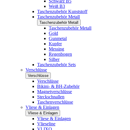
Schwarz B5
Weiß B3
Taschenzubehör Kunststoff
Taschenzubehör Metall
Taschenzubehör Metall
Taschenzubehör Metall
Gold
Gunmetal
Kupfer
Messing
Regenbogen
Silber
Taschenzubehör Sets
Verschlüsse
Verschlüsse
Verschlüsse
Bikini- & BH-Zubehör
Magnetverschlüsse
Steckschnallen
Taschenverschlüsse
Vliese & Einlagen
Vliese & Einlagen
Vliese & Einlagen
Vlieseline
VLIXO