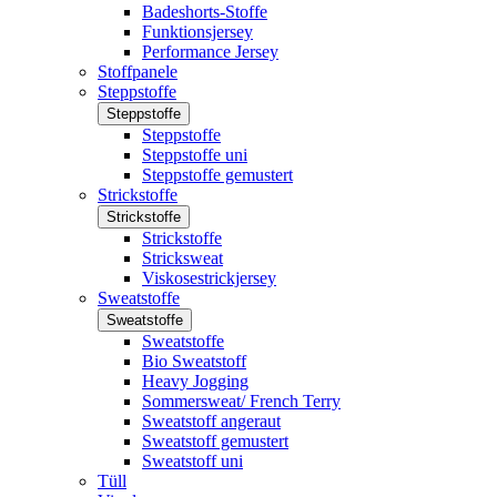
Badeshorts-Stoffe
Funktionsjersey
Performance Jersey
Stoffpanele
Steppstoffe
Steppstoffe
Steppstoffe
Steppstoffe uni
Steppstoffe gemustert
Strickstoffe
Strickstoffe
Strickstoffe
Stricksweat
Viskosestrickjersey
Sweatstoffe
Sweatstoffe
Sweatstoffe
Bio Sweatstoff
Heavy Jogging
Sommersweat/ French Terry
Sweatstoff angeraut
Sweatstoff gemustert
Sweatstoff uni
Tüll