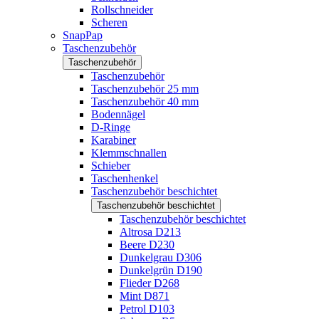
Rollschneider
Scheren
SnapPap
Taschenzubehör
Taschenzubehör
Taschenzubehör
Taschenzubehör 25 mm
Taschenzubehör 40 mm
Bodennägel
D-Ringe
Karabiner
Klemmschnallen
Schieber
Taschenhenkel
Taschenzubehör beschichtet
Taschenzubehör beschichtet
Taschenzubehör beschichtet
Altrosa D213
Beere D230
Dunkelgrau D306
Dunkelgrün D190
Flieder D268
Mint D871
Petrol D103