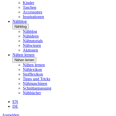
Kinder
Taschen
Accessoires
Inspirationen
Nähblog
Nähblog
Nähblog
Nähideen
Nähtutorials
Nähwissen
Aktionen
Nähen lernen
Nähen lernen
Nähen lernen
Nählexikon
Stofflexikon
Tipps und Tricks
Nähmaschinen
Schnittanpassung
Nähbücher
EN
DE
Anmelden