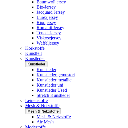
Baumwolljersey
Bio-Jersey
Jacquard Jersey
Lurexjersey
Rippjersey
Romanit Jersey
Tencel Jersey
Viskosejersey
Waffeljersey
Korkstoffe
Kunstfell
Kunstleder
Kunstleder
Kunstleder
Kunstleder gemustert
Kunstleder metallic
Kunstleder uni
Kunstleder Used
Stretch Kunstleder
Leinenstoffe
Mesh & Netzstoffe
Mesh & Netzstoffe
Mesh & Netzstoffe
Air Mesh
Modestoffe