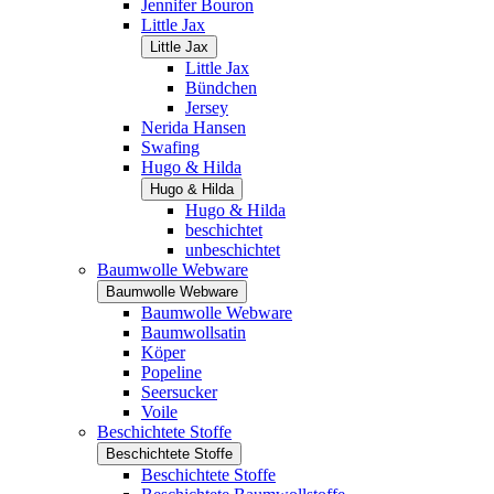
Jennifer Bouron
Little Jax
Little Jax
Little Jax
Bündchen
Jersey
Nerida Hansen
Swafing
Hugo & Hilda
Hugo & Hilda
Hugo & Hilda
beschichtet
unbeschichtet
Baumwolle Webware
Baumwolle Webware
Baumwolle Webware
Baumwollsatin
Köper
Popeline
Seersucker
Voile
Beschichtete Stoffe
Beschichtete Stoffe
Beschichtete Stoffe