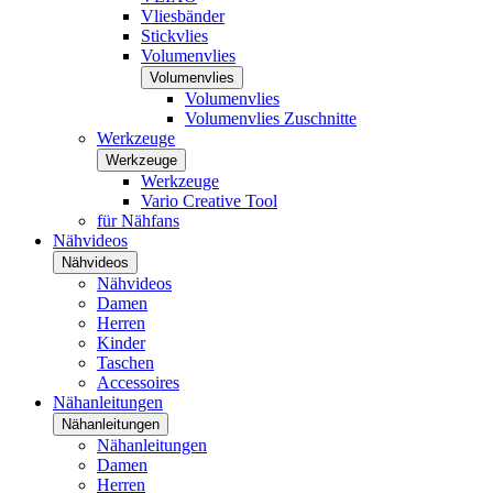
Vliesbänder
Stickvlies
Volumenvlies
Volumenvlies
Volumenvlies
Volumenvlies Zuschnitte
Werkzeuge
Werkzeuge
Werkzeuge
Vario Creative Tool
für Nähfans
Nähvideos
Nähvideos
Nähvideos
Damen
Herren
Kinder
Taschen
Accessoires
Nähanleitungen
Nähanleitungen
Nähanleitungen
Damen
Herren