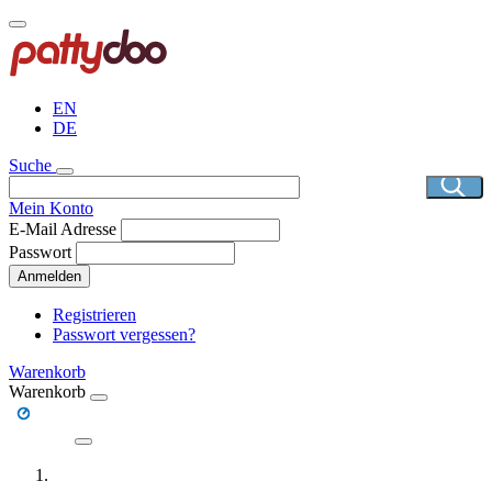
Direkt
zum
Inhalt
EN
DE
Suche
Mein Konto
E-Mail Adresse
Passwort
Anmelden
Registrieren
Passwort vergessen?
Warenkorb
Warenkorb