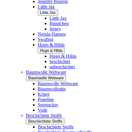
Jennifer Bouron
Little Jax
Little Jax
Little Jax
Bündchen
Jersey
Nerida Hansen
Swafing
Hugo & Hilda
Hugo & Hilda
Hugo & Hilda
beschichtet
unbeschichtet
Baumwolle Webware
Baumwolle Webware
Baumwolle Webware
Baumwollsatin
Köper
Popeline
Seersucker
Voile
Beschichtete Stoffe
Beschichtete Stoffe
Beschichtete Stoffe