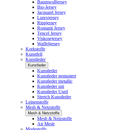
Baumwolljersey
Bio-Jersey
Jacquard Jersey
Lurexjersey
Rippjersey
Romanit Jersey
Tencel Jersey
Viskosejersey
Waffeljersey
Korkstoffe
Kunstfell
Kunstleder
Kunstleder
Kunstleder
Kunstleder gemustert
Kunstleder metallic
Kunstleder uni
Kunstleder Used
Stretch Kunstleder
Leinenstoffe
Mesh & Netzstoffe
Mesh & Netzstoffe
Mesh & Netzstoffe
Air Mesh
Modestoffe