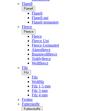
Flanell
Flanell
Flanell
Flanell uni
Flanell gemustert
Fleece
Fleece
Fleece
Fleece Uni
Fleece Gemustert
Alpenfleece
Baumwollfleece
Teddyfleece
Wollfleece
Filz
Filz
Filz
Wollfilz
Filz 1,5 mm
Filz 3 mm
Filz 4 mm
Frottee
Futterstoffe
Futterstoffe