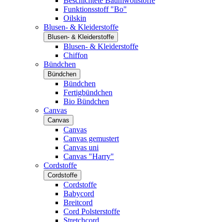
Beschichtete Baumwollstoffe
Funktionsstoff "Bo"
Oilskin
Blusen- & Kleiderstoffe
Blusen- & Kleiderstoffe
Blusen- & Kleiderstoffe
Chiffon
Bündchen
Bündchen
Bündchen
Fertigbündchen
Bio Bündchen
Canvas
Canvas
Canvas
Canvas gemustert
Canvas uni
Canvas "Harry"
Cordstoffe
Cordstoffe
Cordstoffe
Babycord
Breitcord
Cord Polsterstoffe
Stretchcord