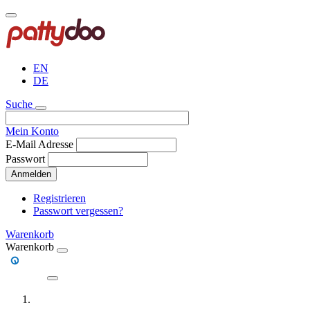
Direkt
zum
Inhalt
EN
DE
Suche
Mein Konto
E-Mail Adresse
Passwort
Anmelden
Registrieren
Passwort vergessen?
Warenkorb
Warenkorb