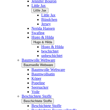
Jennifer Bouron
Little Jax
Little Jax
Little Jax
Bündchen
Jersey
Nerida Hansen
Swafing
Hugo & Hilda
Hugo & Hilda
Hugo & Hilda
beschichtet
unbeschichtet
Baumwolle Webware
Baumwolle Webware
Baumwolle Webware
Baumwollsatin
Köper
Popeline
Seersucker
Voile
Beschichtete Stoffe
Beschichtete Stoffe
Beschichtete Stoffe