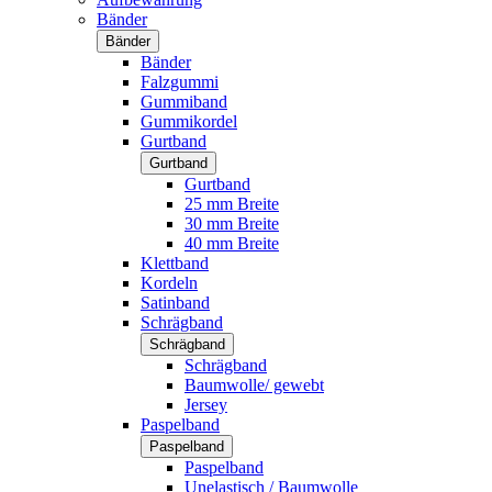
Bänder
Bänder
Bänder
Falzgummi
Gummiband
Gummikordel
Gurtband
Gurtband
Gurtband
25 mm Breite
30 mm Breite
40 mm Breite
Klettband
Kordeln
Satinband
Schrägband
Schrägband
Schrägband
Baumwolle/ gewebt
Jersey
Paspelband
Paspelband
Paspelband
Unelastisch / Baumwolle