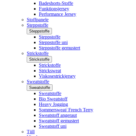
Badeshorts-Stoffe
Funktionsjersey
Performance Jersey
Stoffpanele
Steppstoffe
Steppstoffe
Steppstoffe
Steppstoffe uni
Steppstoffe gemustert
Strickstoffe
Strickstoffe
Strickstoffe
Stricksweat
Viskosestrickjersey
Sweatstoffe
Sweatstoffe
Sweatstoffe
Bio Sweatstoff
Heavy Jogging
Sommersweat/ French Terry
Sweatstoff angeraut
Sweatstoff gemustert
Sweatstoff uni
Tüll