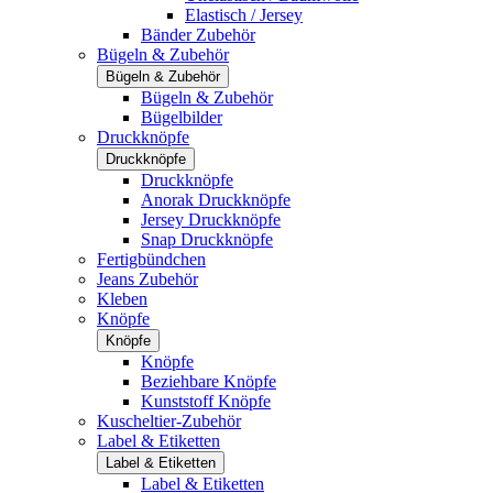
Elastisch / Jersey
Bänder Zubehör
Bügeln & Zubehör
Bügeln & Zubehör
Bügeln & Zubehör
Bügelbilder
Druckknöpfe
Druckknöpfe
Druckknöpfe
Anorak Druckknöpfe
Jersey Druckknöpfe
Snap Druckknöpfe
Fertigbündchen
Jeans Zubehör
Kleben
Knöpfe
Knöpfe
Knöpfe
Beziehbare Knöpfe
Kunststoff Knöpfe
Kuscheltier-Zubehör
Label & Etiketten
Label & Etiketten
Label & Etiketten