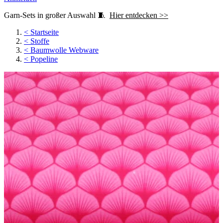
Garn-Sets in großer Auswahl 🧵
Hier entdecken >>
<
Startseite
<
Stoffe
<
Baumwolle Webware
<
Popeline