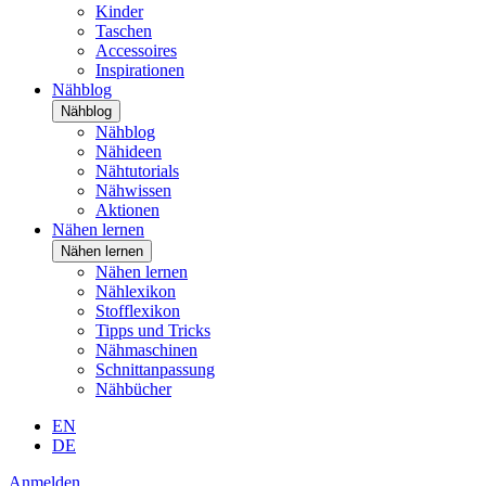
Kinder
Taschen
Accessoires
Inspirationen
Nähblog
Nähblog
Nähblog
Nähideen
Nähtutorials
Nähwissen
Aktionen
Nähen lernen
Nähen lernen
Nähen lernen
Nählexikon
Stofflexikon
Tipps und Tricks
Nähmaschinen
Schnittanpassung
Nähbücher
EN
DE
Anmelden