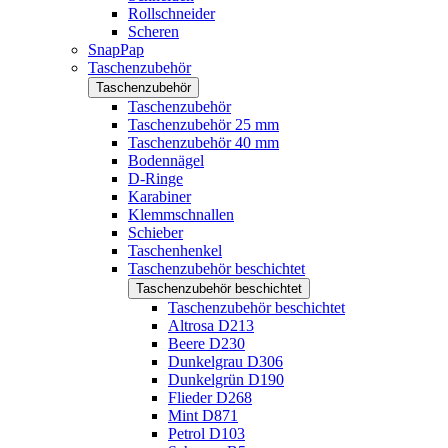
Rollschneider
Scheren
SnapPap
Taschenzubehör
Taschenzubehör
Taschenzubehör
Taschenzubehör 25 mm
Taschenzubehör 40 mm
Bodennägel
D-Ringe
Karabiner
Klemmschnallen
Schieber
Taschenhenkel
Taschenzubehör beschichtet
Taschenzubehör beschichtet
Taschenzubehör beschichtet
Altrosa D213
Beere D230
Dunkelgrau D306
Dunkelgrün D190
Flieder D268
Mint D871
Petrol D103