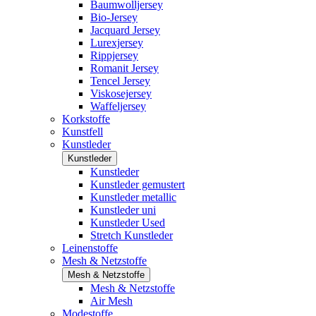
Baumwolljersey
Bio-Jersey
Jacquard Jersey
Lurexjersey
Rippjersey
Romanit Jersey
Tencel Jersey
Viskosejersey
Waffeljersey
Korkstoffe
Kunstfell
Kunstleder
Kunstleder
Kunstleder
Kunstleder gemustert
Kunstleder metallic
Kunstleder uni
Kunstleder Used
Stretch Kunstleder
Leinenstoffe
Mesh & Netzstoffe
Mesh & Netzstoffe
Mesh & Netzstoffe
Air Mesh
Modestoffe