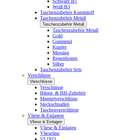
Schwarz B5
Weiß B3
Taschenzubehör Kunststoff
Taschenzubehör Metall
Taschenzubehör Metall
Taschenzubehör Metall
Gold
Gunmetal
Kupfer
Messing
Regenbogen
Silber
Taschenzubehör Sets
Verschlüsse
Verschlüsse
Verschlüsse
Bikini- & BH-Zubehör
Magnetverschlüsse
Steckschnallen
Taschenverschlüsse
Vliese & Einlagen
Vliese & Einlagen
Vliese & Einlagen
Vlieseline
VLIXO