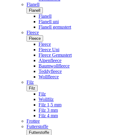
Flanell
Flanell
Flanell
Flanell uni
Flanell gemustert
Fleece
Fleece
Fleece
Fleece Uni
Fleece Gemustert
Alpenfleece
Baumwollfleece
Teddyfleece
Wollfleece
Filz
Filz
Filz
Wollfilz
Filz 1,5 mm
Filz 3 mm
Filz 4 mm
Frottee
Futterstoffe
Futterstoffe