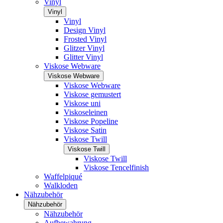
Vinyl
Vinyl
Vinyl
Design Vinyl
Frosted Vinyl
Glitzer Vinyl
Glitter Vinyl
Viskose Webware
Viskose Webware
Viskose Webware
Viskose gemustert
Viskose uni
Viskoseleinen
Viskose Popeline
Viskose Satin
Viskose Twill
Viskose Twill
Viskose Twill
Viskose Tencelfinish
Waffelpiqué
Walkloden
Nähzubehör
Nähzubehör
Nähzubehör
Aufbewahrung