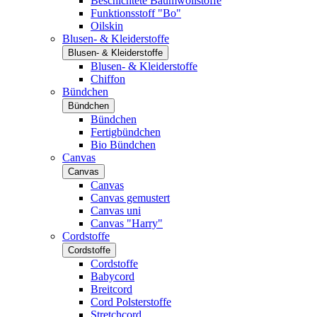
Beschichtete Baumwollstoffe
Funktionsstoff "Bo"
Oilskin
Blusen- & Kleiderstoffe
Blusen- & Kleiderstoffe
Blusen- & Kleiderstoffe
Chiffon
Bündchen
Bündchen
Bündchen
Fertigbündchen
Bio Bündchen
Canvas
Canvas
Canvas
Canvas gemustert
Canvas uni
Canvas "Harry"
Cordstoffe
Cordstoffe
Cordstoffe
Babycord
Breitcord
Cord Polsterstoffe
Stretchcord