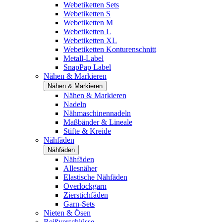
Webetiketten Sets
Webetiketten S
Webetiketten M
Webetiketten L
Webetiketten XL
Webetiketten Konturenschnitt
Metall-Label
SnapPap Label
Nähen & Markieren
Nähen & Markieren
Nähen & Markieren
Nadeln
Nähmaschinennadeln
Maßbänder & Lineale
Stifte & Kreide
Nähfäden
Nähfäden
Nähfäden
Allesnäher
Elastische Nähfäden
Overlockgarn
Zierstichfäden
Garn-Sets
Nieten & Ösen
Reißverschlüsse