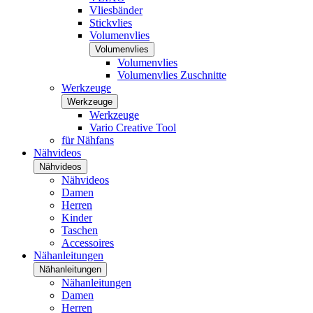
Vliesbänder
Stickvlies
Volumenvlies
Volumenvlies
Volumenvlies
Volumenvlies Zuschnitte
Werkzeuge
Werkzeuge
Werkzeuge
Vario Creative Tool
für Nähfans
Nähvideos
Nähvideos
Nähvideos
Damen
Herren
Kinder
Taschen
Accessoires
Nähanleitungen
Nähanleitungen
Nähanleitungen
Damen
Herren