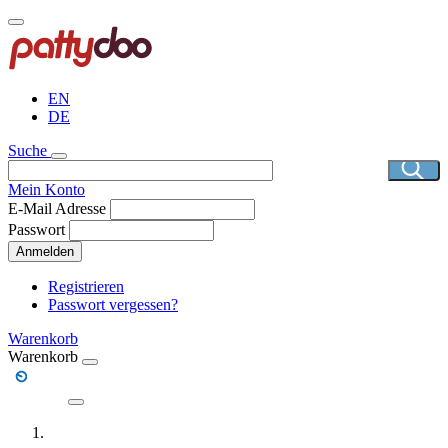
Direkt
zum
Inhalt
EN
DE
Suche
Mein Konto
E-Mail Adresse
Passwort
Anmelden
Registrieren
Passwort vergessen?
Warenkorb
Warenkorb