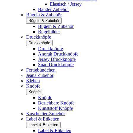
Elastisch / Jersey
Bänder Zubehör
Bügeln & Zubehör
Bügeln & Zubehör
Bügeln & Zubehör
Bügelbilder
Druckknöpfe
Druckknöpfe
Druckknöpfe
Anorak Druckknöpfe
Jersey Druckknöpfe
Snap Druckknöpfe
Fertigbündchen
Jeans Zubehör
Kleben
Knöpfe
Knöpfe
Knöpfe
Beziehbare Knöpfe
Kunststoff Knöpfe
Kuscheltier-Zubehör
Label & Etiketten
Label & Etiketten
Label & Etiketten