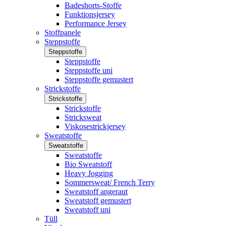
Badeshorts-Stoffe
Funktionsjersey
Performance Jersey
Stoffpanele
Steppstoffe
Steppstoffe
Steppstoffe
Steppstoffe uni
Steppstoffe gemustert
Strickstoffe
Strickstoffe
Strickstoffe
Stricksweat
Viskosestrickjersey
Sweatstoffe
Sweatstoffe
Sweatstoffe
Bio Sweatstoff
Heavy Jogging
Sommersweat/ French Terry
Sweatstoff angeraut
Sweatstoff gemustert
Sweatstoff uni
Tüll