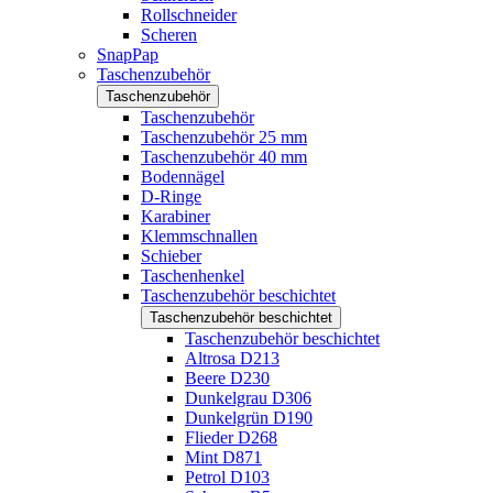
Rollschneider
Scheren
SnapPap
Taschenzubehör
Taschenzubehör
Taschenzubehör
Taschenzubehör 25 mm
Taschenzubehör 40 mm
Bodennägel
D-Ringe
Karabiner
Klemmschnallen
Schieber
Taschenhenkel
Taschenzubehör beschichtet
Taschenzubehör beschichtet
Taschenzubehör beschichtet
Altrosa D213
Beere D230
Dunkelgrau D306
Dunkelgrün D190
Flieder D268
Mint D871
Petrol D103