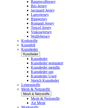
Baumwolljersey
Bio-Jersey
Jacquard Jersey
Lurexjersey
Rippjersey
Romanit Jersey
Tencel Jersey
Viskosejersey
Waffeljersey
Korkstoffe
Kunstfell
Kunstleder
Kunstleder
Kunstleder
Kunstleder gemustert
Kunstleder metallic
Kunstleder uni
Kunstleder Used
Stretch Kunstleder
Leinenstoffe
Mesh & Netzstoffe
Mesh & Netzstoffe
Mesh & Netzstoffe
Air Mesh
Modestoffe