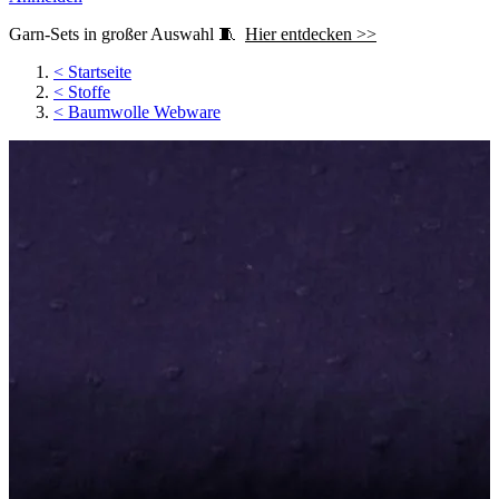
Garn-Sets in großer Auswahl 🧵
Hier entdecken >>
<
Startseite
<
Stoffe
<
Baumwolle Webware