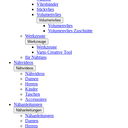
Vliesbänder
Stickvlies
Volumenvlies
Volumenvlies
Volumenvlies
Volumenvlies Zuschnitte
Werkzeuge
Werkzeuge
Werkzeuge
Vario Creative Tool
für Nähfans
Nähvideos
Nähvideos
Nähvideos
Damen
Herren
Kinder
Taschen
Accessoires
Nähanleitungen
Nähanleitungen
Nähanleitungen
Damen
Herren