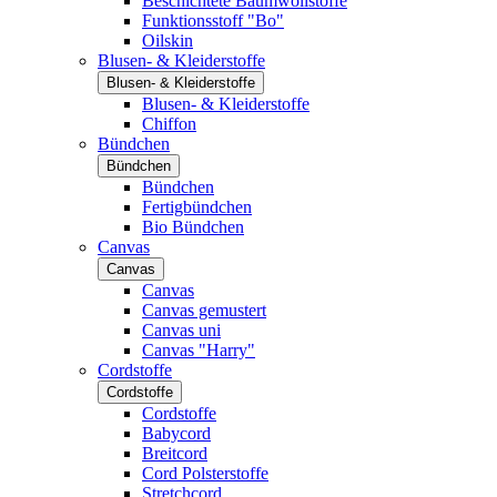
Beschichtete Baumwollstoffe
Funktionsstoff "Bo"
Oilskin
Blusen- & Kleiderstoffe
Blusen- & Kleiderstoffe
Blusen- & Kleiderstoffe
Chiffon
Bündchen
Bündchen
Bündchen
Fertigbündchen
Bio Bündchen
Canvas
Canvas
Canvas
Canvas gemustert
Canvas uni
Canvas "Harry"
Cordstoffe
Cordstoffe
Cordstoffe
Babycord
Breitcord
Cord Polsterstoffe
Stretchcord