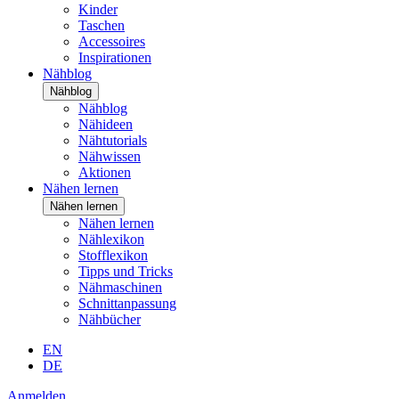
Kinder
Taschen
Accessoires
Inspirationen
Nähblog
Nähblog
Nähblog
Nähideen
Nähtutorials
Nähwissen
Aktionen
Nähen lernen
Nähen lernen
Nähen lernen
Nählexikon
Stofflexikon
Tipps und Tricks
Nähmaschinen
Schnittanpassung
Nähbücher
EN
DE
Anmelden