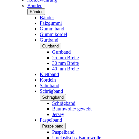
Bänder
Bänder
Bänder
Falzgummi
Gummiband
Gummikordel
Gurtband
Gurtband
Gurtband
25 mm Breite
30 mm Breite
40 mm Breite
Klettband
Kordeln
Satinband
Schrägband
Schrägband
Schrägband
Baumwolle/ gewebt
Jersey
Paspelband
Paspelband
Paspelband
Unelastisch / Baumwolle