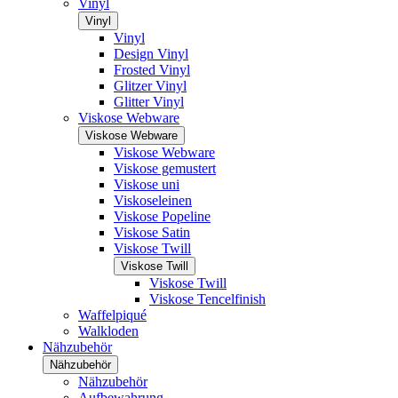
Vinyl
Vinyl
Vinyl
Design Vinyl
Frosted Vinyl
Glitzer Vinyl
Glitter Vinyl
Viskose Webware
Viskose Webware
Viskose Webware
Viskose gemustert
Viskose uni
Viskoseleinen
Viskose Popeline
Viskose Satin
Viskose Twill
Viskose Twill
Viskose Twill
Viskose Tencelfinish
Waffelpiqué
Walkloden
Nähzubehör
Nähzubehör
Nähzubehör
Aufbewahrung