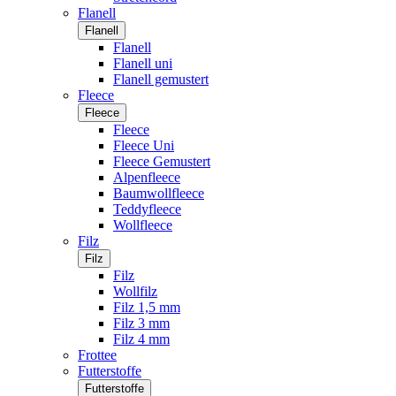
Flanell
Flanell
Flanell
Flanell uni
Flanell gemustert
Fleece
Fleece
Fleece
Fleece Uni
Fleece Gemustert
Alpenfleece
Baumwollfleece
Teddyfleece
Wollfleece
Filz
Filz
Filz
Wollfilz
Filz 1,5 mm
Filz 3 mm
Filz 4 mm
Frottee
Futterstoffe
Futterstoffe