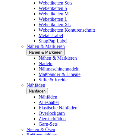
Webetiketten Sets
Webetiketten S
Webetiketten M
Webetiketten L
Webetiketten XL
Webetiketten Konturenschnitt
Metall-Label
SnapPap Label
Nähen & Markieren
Nähen & Markieren
Nähen & Markieren
Nadeln
Nähmaschinennadeln
Maßbänder & Lineale
Stifte & Kreide
Nähfäden
Nähfäden
Nähfäden
Allesnäher
Elastische Nähfäden
Overlockgarn
Zierstichfäden
Garn-Sets
Nieten & Ösen
Reißverschlüsse