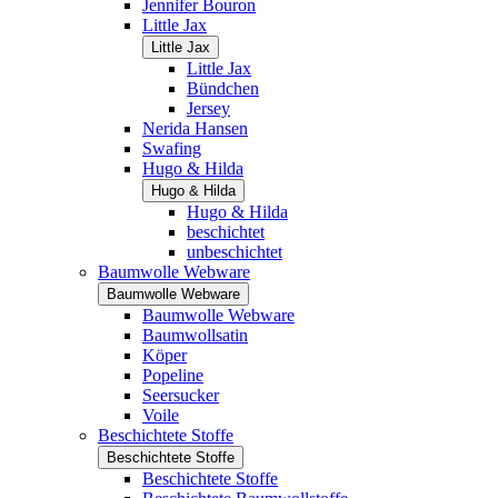
Jennifer Bouron
Little Jax
Little Jax
Little Jax
Bündchen
Jersey
Nerida Hansen
Swafing
Hugo & Hilda
Hugo & Hilda
Hugo & Hilda
beschichtet
unbeschichtet
Baumwolle Webware
Baumwolle Webware
Baumwolle Webware
Baumwollsatin
Köper
Popeline
Seersucker
Voile
Beschichtete Stoffe
Beschichtete Stoffe
Beschichtete Stoffe