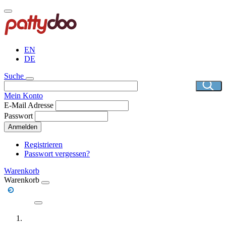
Direkt
zum
Inhalt
EN
DE
Suche
Mein Konto
E-Mail Adresse
Passwort
Anmelden
Registrieren
Passwort vergessen?
Warenkorb
Warenkorb