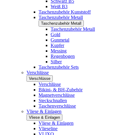
Schwarz B5
Weiß B3
Taschenzubehör Kunststoff
Taschenzubehör Metall
Taschenzubehör Metall
Taschenzubehör Metall
Gold
Gunmetal
Kupfer
Messing
Regenbogen
Silber
Taschenzubehör Sets
Verschlüsse
Verschlüsse
Verschlüsse
Bikini- & BH-Zubehör
Magnetverschlüsse
Steckschnallen
Taschenverschlüsse
Vliese & Einlagen
Vliese & Einlagen
Vliese & Einlagen
Vlieseline
VLIXO