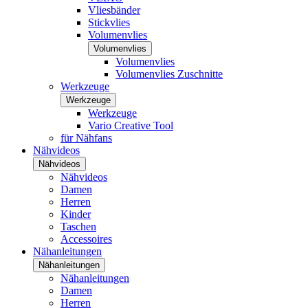
Vliesbänder
Stickvlies
Volumenvlies
Volumenvlies
Volumenvlies
Volumenvlies Zuschnitte
Werkzeuge
Werkzeuge
Werkzeuge
Vario Creative Tool
für Nähfans
Nähvideos
Nähvideos
Nähvideos
Damen
Herren
Kinder
Taschen
Accessoires
Nähanleitungen
Nähanleitungen
Nähanleitungen
Damen
Herren