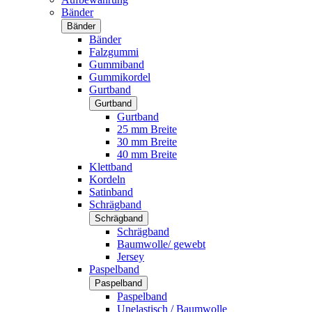
Bänder
Bänder
Bänder
Falzgummi
Gummiband
Gummikordel
Gurtband
Gurtband
Gurtband
25 mm Breite
30 mm Breite
40 mm Breite
Klettband
Kordeln
Satinband
Schrägband
Schrägband
Schrägband
Baumwolle/ gewebt
Jersey
Paspelband
Paspelband
Paspelband
Unelastisch / Baumwolle