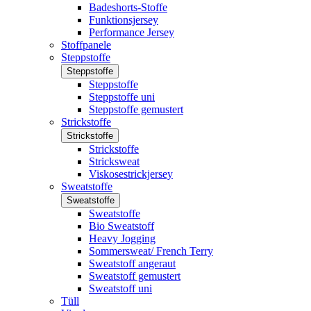
Badeshorts-Stoffe
Funktionsjersey
Performance Jersey
Stoffpanele
Steppstoffe
Steppstoffe
Steppstoffe
Steppstoffe uni
Steppstoffe gemustert
Strickstoffe
Strickstoffe
Strickstoffe
Stricksweat
Viskosestrickjersey
Sweatstoffe
Sweatstoffe
Sweatstoffe
Bio Sweatstoff
Heavy Jogging
Sommersweat/ French Terry
Sweatstoff angeraut
Sweatstoff gemustert
Sweatstoff uni
Tüll