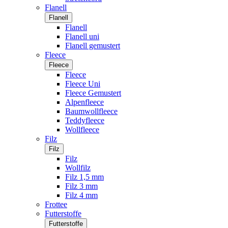
Flanell
Flanell
Flanell
Flanell uni
Flanell gemustert
Fleece
Fleece
Fleece
Fleece Uni
Fleece Gemustert
Alpenfleece
Baumwollfleece
Teddyfleece
Wollfleece
Filz
Filz
Filz
Wollfilz
Filz 1,5 mm
Filz 3 mm
Filz 4 mm
Frottee
Futterstoffe
Futterstoffe