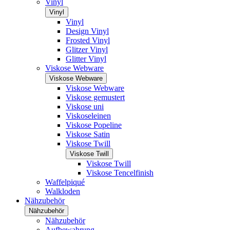
Vinyl
Vinyl
Vinyl
Design Vinyl
Frosted Vinyl
Glitzer Vinyl
Glitter Vinyl
Viskose Webware
Viskose Webware
Viskose Webware
Viskose gemustert
Viskose uni
Viskoseleinen
Viskose Popeline
Viskose Satin
Viskose Twill
Viskose Twill
Viskose Twill
Viskose Tencelfinish
Waffelpiqué
Walkloden
Nähzubehör
Nähzubehör
Nähzubehör
Aufbewahrung