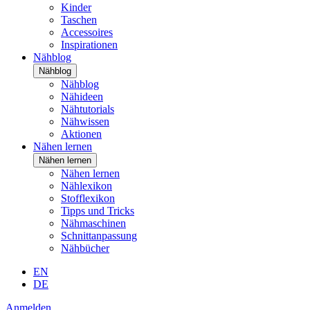
Kinder
Taschen
Accessoires
Inspirationen
Nähblog
Nähblog
Nähblog
Nähideen
Nähtutorials
Nähwissen
Aktionen
Nähen lernen
Nähen lernen
Nähen lernen
Nählexikon
Stofflexikon
Tipps und Tricks
Nähmaschinen
Schnittanpassung
Nähbücher
EN
DE
Anmelden