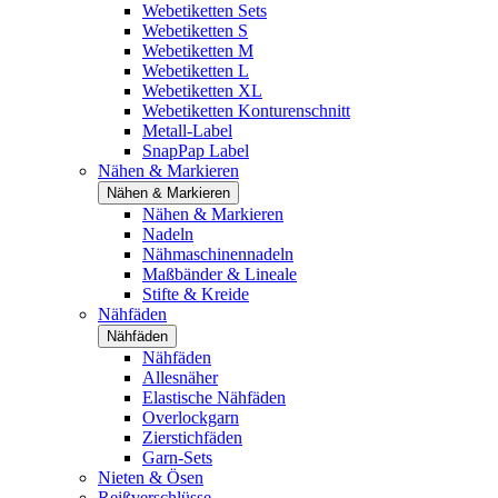
Webetiketten Sets
Webetiketten S
Webetiketten M
Webetiketten L
Webetiketten XL
Webetiketten Konturenschnitt
Metall-Label
SnapPap Label
Nähen & Markieren
Nähen & Markieren
Nähen & Markieren
Nadeln
Nähmaschinennadeln
Maßbänder & Lineale
Stifte & Kreide
Nähfäden
Nähfäden
Nähfäden
Allesnäher
Elastische Nähfäden
Overlockgarn
Zierstichfäden
Garn-Sets
Nieten & Ösen
Reißverschlüsse