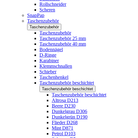
Rollschneider
Scheren
SnapPap
Taschenzubehör
Taschenzubehör
Taschenzubehör
Taschenzubehör 25 mm
Taschenzubehör 40 mm
Bodennägel
D-Ringe
Karabiner
Klemmschnallen
Schieber
Taschenhenkel
Taschenzubehör beschichtet
Taschenzubehör beschichtet
Taschenzubehör beschichtet
Altrosa D213
Beere D230
Dunkelgrau D306
Dunkelgrün D190
Flieder D268
Mint D871
Petrol D103