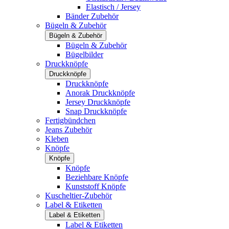
Elastisch / Jersey
Bänder Zubehör
Bügeln & Zubehör
Bügeln & Zubehör
Bügeln & Zubehör
Bügelbilder
Druckknöpfe
Druckknöpfe
Druckknöpfe
Anorak Druckknöpfe
Jersey Druckknöpfe
Snap Druckknöpfe
Fertigbündchen
Jeans Zubehör
Kleben
Knöpfe
Knöpfe
Knöpfe
Beziehbare Knöpfe
Kunststoff Knöpfe
Kuscheltier-Zubehör
Label & Etiketten
Label & Etiketten
Label & Etiketten