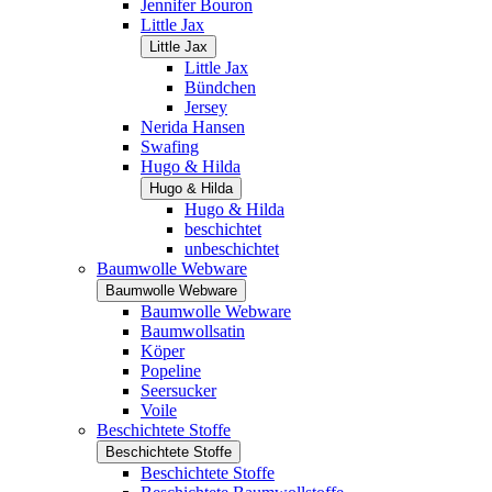
Jennifer Bouron
Little Jax
Little Jax
Little Jax
Bündchen
Jersey
Nerida Hansen
Swafing
Hugo & Hilda
Hugo & Hilda
Hugo & Hilda
beschichtet
unbeschichtet
Baumwolle Webware
Baumwolle Webware
Baumwolle Webware
Baumwollsatin
Köper
Popeline
Seersucker
Voile
Beschichtete Stoffe
Beschichtete Stoffe
Beschichtete Stoffe