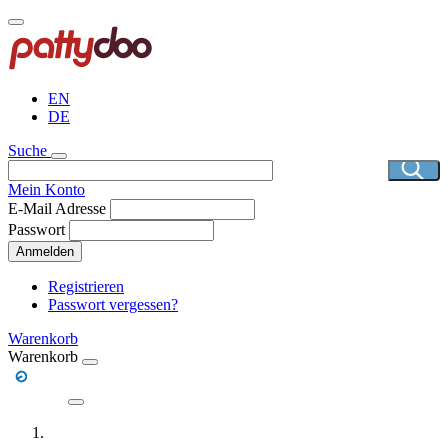
Direkt
zum
Inhalt
EN
DE
Suche
Mein Konto
E-Mail Adresse
Passwort
Anmelden
Registrieren
Passwort vergessen?
Warenkorb
Warenkorb