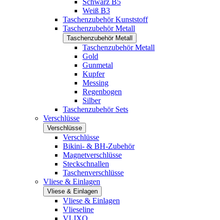
Schwarz B5
Weiß B3
Taschenzubehör Kunststoff
Taschenzubehör Metall
Taschenzubehör Metall
Taschenzubehör Metall
Gold
Gunmetal
Kupfer
Messing
Regenbogen
Silber
Taschenzubehör Sets
Verschlüsse
Verschlüsse
Verschlüsse
Bikini- & BH-Zubehör
Magnetverschlüsse
Steckschnallen
Taschenverschlüsse
Vliese & Einlagen
Vliese & Einlagen
Vliese & Einlagen
Vlieseline
VLIXO