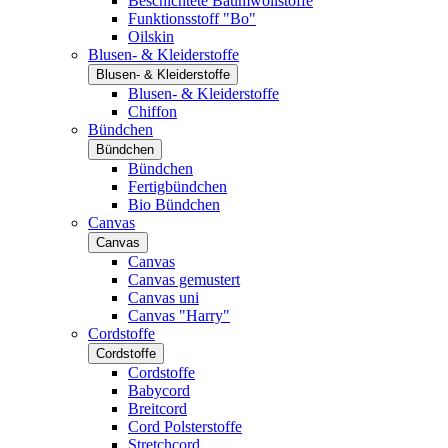
Beschichtete Baumwollstoffe
Funktionsstoff "Bo"
Oilskin
Blusen- & Kleiderstoffe
Blusen- & Kleiderstoffe
Blusen- & Kleiderstoffe
Chiffon
Bündchen
Bündchen
Bündchen
Fertigbündchen
Bio Bündchen
Canvas
Canvas
Canvas
Canvas gemustert
Canvas uni
Canvas "Harry"
Cordstoffe
Cordstoffe
Cordstoffe
Babycord
Breitcord
Cord Polsterstoffe
Stretchcord