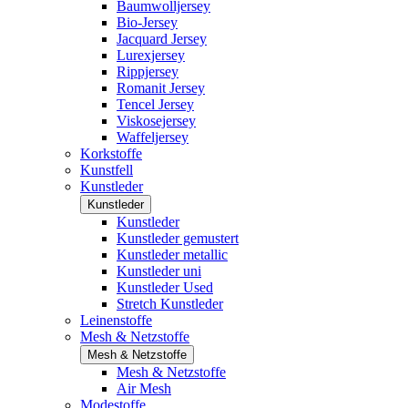
Baumwolljersey
Bio-Jersey
Jacquard Jersey
Lurexjersey
Rippjersey
Romanit Jersey
Tencel Jersey
Viskosejersey
Waffeljersey
Korkstoffe
Kunstfell
Kunstleder
Kunstleder
Kunstleder
Kunstleder gemustert
Kunstleder metallic
Kunstleder uni
Kunstleder Used
Stretch Kunstleder
Leinenstoffe
Mesh & Netzstoffe
Mesh & Netzstoffe
Mesh & Netzstoffe
Air Mesh
Modestoffe