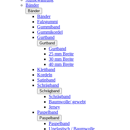
Bänder
Bänder
Bänder
Falzgummi
Gummiband
Gummikordel
Gurtband
Gurtband
Gurtband
25 mm Breite
30 mm Breite
40 mm Breite
Klettband
Kordeln
Satinband
Schrägband
Schrägband
Schrägband
Baumwolle/ gewebt
Jersey
Paspelband
Paspelband
Paspelband
Unelastisch / Baumwolle