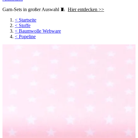
Garn-Sets in großer Auswahl 🧵
Hier entdecken >>
<
Startseite
<
Stoffe
<
Baumwolle Webware
<
Popeline