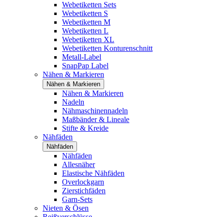
Webetiketten Sets
Webetiketten S
Webetiketten M
Webetiketten L
Webetiketten XL
Webetiketten Konturenschnitt
Metall-Label
SnapPap Label
Nähen & Markieren
Nähen & Markieren
Nähen & Markieren
Nadeln
Nähmaschinennadeln
Maßbänder & Lineale
Stifte & Kreide
Nähfäden
Nähfäden
Nähfäden
Allesnäher
Elastische Nähfäden
Overlockgarn
Zierstichfäden
Garn-Sets
Nieten & Ösen
Reißverschlüsse