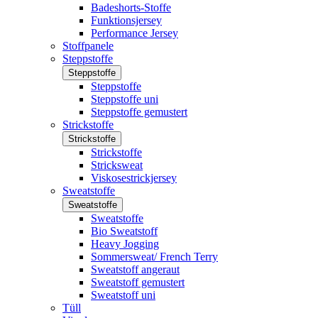
Badeshorts-Stoffe
Funktionsjersey
Performance Jersey
Stoffpanele
Steppstoffe
Steppstoffe
Steppstoffe
Steppstoffe uni
Steppstoffe gemustert
Strickstoffe
Strickstoffe
Strickstoffe
Stricksweat
Viskosestrickjersey
Sweatstoffe
Sweatstoffe
Sweatstoffe
Bio Sweatstoff
Heavy Jogging
Sommersweat/ French Terry
Sweatstoff angeraut
Sweatstoff gemustert
Sweatstoff uni
Tüll