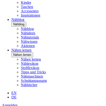
Kinder
Taschen
Accessoires
Inspirationen
Nähblog
Nähblog
Nähblog
Nähideen
Nähtutorials
Nähwissen
Aktionen
Nähen lernen
Nähen lernen
Nähen lernen
Nählexikon
Stofflexikon
Tipps und Tricks
Nähmaschinen
Schnittanpassung
Nähbücher
EN
DE
Anmelden