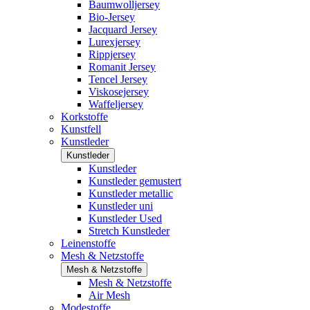
Baumwolljersey
Bio-Jersey
Jacquard Jersey
Lurexjersey
Rippjersey
Romanit Jersey
Tencel Jersey
Viskosejersey
Waffeljersey
Korkstoffe
Kunstfell
Kunstleder
Kunstleder
Kunstleder
Kunstleder gemustert
Kunstleder metallic
Kunstleder uni
Kunstleder Used
Stretch Kunstleder
Leinenstoffe
Mesh & Netzstoffe
Mesh & Netzstoffe
Mesh & Netzstoffe
Air Mesh
Modestoffe