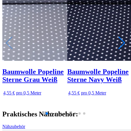
Baumwolle Popeline
Baumwolle Popeline
Sterne Grau Weiß
Sterne Navy Weiß
4,55 €
pro 0,5 Meter
4,55 €
pro 0,5 Meter
Praktisches Nähzubehör:
Nähzubehör