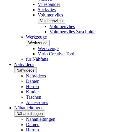
Vliesbänder
Stickvlies
Volumenvlies
Volumenvlies
Volumenvlies
Volumenvlies Zuschnitte
Werkzeuge
Werkzeuge
Werkzeuge
Vario Creative Tool
für Nähfans
Nähvideos
Nähvideos
Nähvideos
Damen
Herren
Kinder
Taschen
Accessoires
Nähanleitungen
Nähanleitungen
Nähanleitungen
Damen
Herren