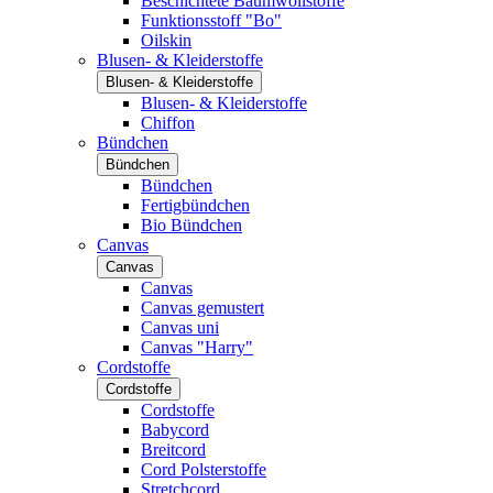
Beschichtete Baumwollstoffe
Funktionsstoff "Bo"
Oilskin
Blusen- & Kleiderstoffe
Blusen- & Kleiderstoffe
Blusen- & Kleiderstoffe
Chiffon
Bündchen
Bündchen
Bündchen
Fertigbündchen
Bio Bündchen
Canvas
Canvas
Canvas
Canvas gemustert
Canvas uni
Canvas "Harry"
Cordstoffe
Cordstoffe
Cordstoffe
Babycord
Breitcord
Cord Polsterstoffe
Stretchcord