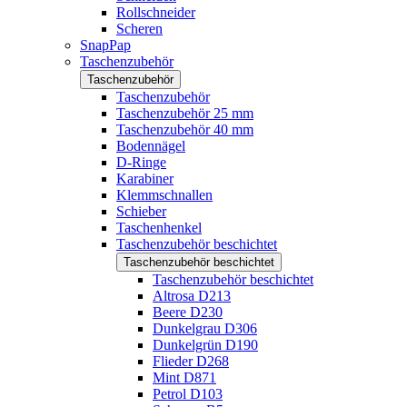
Rollschneider
Scheren
SnapPap
Taschenzubehör
Taschenzubehör
Taschenzubehör
Taschenzubehör 25 mm
Taschenzubehör 40 mm
Bodennägel
D-Ringe
Karabiner
Klemmschnallen
Schieber
Taschenhenkel
Taschenzubehör beschichtet
Taschenzubehör beschichtet
Taschenzubehör beschichtet
Altrosa D213
Beere D230
Dunkelgrau D306
Dunkelgrün D190
Flieder D268
Mint D871
Petrol D103