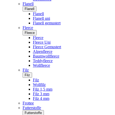
Flanell
Flanell
Flanell
Flanell uni
Flanell gemustert
Fleece
Fleece
Fleece
Fleece Uni
Fleece Gemustert
Alpenfleece
Baumwollfleece
Teddyfleece
Wollfleece
Filz
Filz
Filz
Wollfilz
Filz 1,5 mm
Filz 3 mm
Filz 4 mm
Frottee
Futterstoffe
Futterstoffe