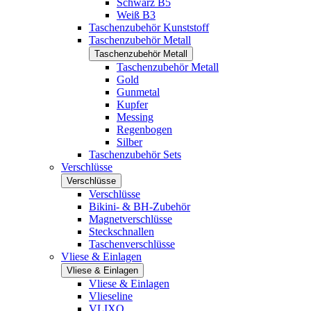
Schwarz B5
Weiß B3
Taschenzubehör Kunststoff
Taschenzubehör Metall
Taschenzubehör Metall
Taschenzubehör Metall
Gold
Gunmetal
Kupfer
Messing
Regenbogen
Silber
Taschenzubehör Sets
Verschlüsse
Verschlüsse
Verschlüsse
Bikini- & BH-Zubehör
Magnetverschlüsse
Steckschnallen
Taschenverschlüsse
Vliese & Einlagen
Vliese & Einlagen
Vliese & Einlagen
Vlieseline
VLIXO