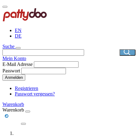
Direkt
zum
Inhalt
EN
DE
Suche
Mein Konto
E-Mail Adresse
Passwort
Anmelden
Registrieren
Passwort vergessen?
Warenkorb
Warenkorb