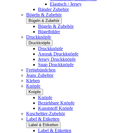
Elastisch / Jersey
Bänder Zubehör
Bügeln & Zubehör
Bügeln & Zubehör
Bügeln & Zubehör
Bügelbilder
Druckknöpfe
Druckknöpfe
Druckknöpfe
Anorak Druckknöpfe
Jersey Druckknöpfe
Snap Druckknöpfe
Fertigbündchen
Jeans Zubehör
Kleben
Knöpfe
Knöpfe
Knöpfe
Beziehbare Knöpfe
Kunststoff Knöpfe
Kuscheltier-Zubehör
Label & Etiketten
Label & Etiketten
Label & Etiketten