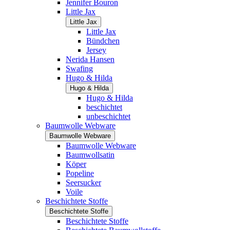
Jennifer Bouron
Little Jax
Little Jax
Little Jax
Bündchen
Jersey
Nerida Hansen
Swafing
Hugo & Hilda
Hugo & Hilda
Hugo & Hilda
beschichtet
unbeschichtet
Baumwolle Webware
Baumwolle Webware
Baumwolle Webware
Baumwollsatin
Köper
Popeline
Seersucker
Voile
Beschichtete Stoffe
Beschichtete Stoffe
Beschichtete Stoffe