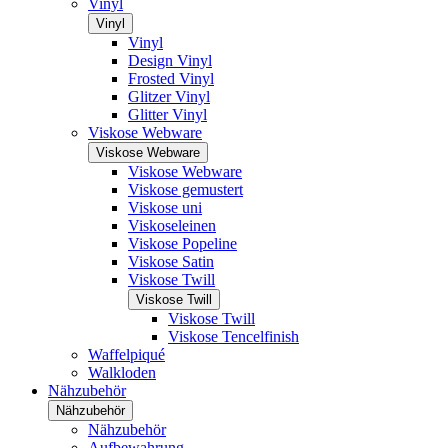
Vinyl
Vinyl
Vinyl
Design Vinyl
Frosted Vinyl
Glitzer Vinyl
Glitter Vinyl
Viskose Webware
Viskose Webware
Viskose Webware
Viskose gemustert
Viskose uni
Viskoseleinen
Viskose Popeline
Viskose Satin
Viskose Twill
Viskose Twill
Viskose Twill
Viskose Tencelfinish
Waffelpiqué
Walkloden
Nähzubehör
Nähzubehör
Nähzubehör
Aufbewahrung