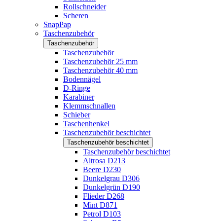
Rollschneider
Scheren
SnapPap
Taschenzubehör
Taschenzubehör
Taschenzubehör
Taschenzubehör 25 mm
Taschenzubehör 40 mm
Bodennägel
D-Ringe
Karabiner
Klemmschnallen
Schieber
Taschenhenkel
Taschenzubehör beschichtet
Taschenzubehör beschichtet
Taschenzubehör beschichtet
Altrosa D213
Beere D230
Dunkelgrau D306
Dunkelgrün D190
Flieder D268
Mint D871
Petrol D103