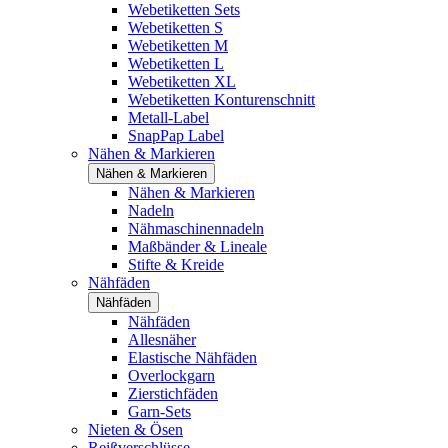
Webetiketten Sets
Webetiketten S
Webetiketten M
Webetiketten L
Webetiketten XL
Webetiketten Konturenschnitt
Metall-Label
SnapPap Label
Nähen & Markieren
Nähen & Markieren
Nähen & Markieren
Nadeln
Nähmaschinennadeln
Maßbänder & Lineale
Stifte & Kreide
Nähfäden
Nähfäden
Nähfäden
Allesnäher
Elastische Nähfäden
Overlockgarn
Zierstichfäden
Garn-Sets
Nieten & Ösen
Reißverschlüsse