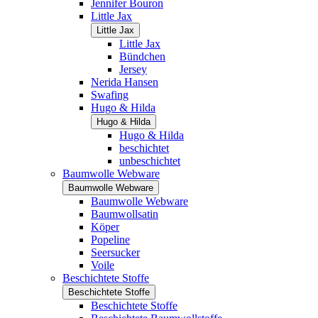
Jennifer Bouron
Little Jax
Little Jax
Little Jax
Bündchen
Jersey
Nerida Hansen
Swafing
Hugo & Hilda
Hugo & Hilda
Hugo & Hilda
beschichtet
unbeschichtet
Baumwolle Webware
Baumwolle Webware
Baumwolle Webware
Baumwollsatin
Köper
Popeline
Seersucker
Voile
Beschichtete Stoffe
Beschichtete Stoffe
Beschichtete Stoffe