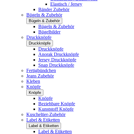
Elastisch / Jersey
Bänder Zubehör
Bügeln & Zubehör
Bügeln & Zubehör
Bügeln & Zubehör
Bügelbilder
Druckknöpfe
Druckknöpfe
Druckknöpfe
Anorak Druckknöpfe
Jersey Druckknöpfe
Snap Druckknöpfe
Fertigbündchen
Jeans Zubehör
Kleben
Knöpfe
Knöpfe
Knöpfe
Beziehbare Knöpfe
Kunststoff Knöpfe
Kuscheltier-Zubehör
Label & Etiketten
Label & Etiketten
Label & Etiketten