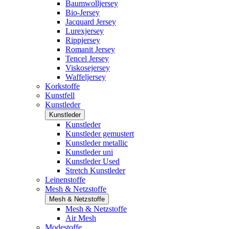
Baumwolljersey
Bio-Jersey
Jacquard Jersey
Lurexjersey
Rippjersey
Romanit Jersey
Tencel Jersey
Viskosejersey
Waffeljersey
Korkstoffe
Kunstfell
Kunstleder
Kunstleder
Kunstleder
Kunstleder gemustert
Kunstleder metallic
Kunstleder uni
Kunstleder Used
Stretch Kunstleder
Leinenstoffe
Mesh & Netzstoffe
Mesh & Netzstoffe
Mesh & Netzstoffe
Air Mesh
Modestoffe