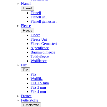
Flanell
Flanell
Flanell
Flanell uni
Flanell gemustert
Fleece
Fleece
Fleece
Fleece Uni
Fleece Gemustert
Alpenfleece
Baumwollfleece
Teddyfleece
Wollfleece
Filz
Filz
Filz
Wollfilz
Filz 1,5 mm
Filz 3 mm
Filz 4 mm
Frottee
Futterstoffe
Futterstoffe