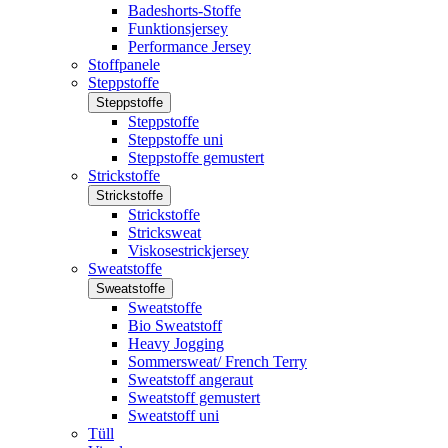
Badeshorts-Stoffe
Funktionsjersey
Performance Jersey
Stoffpanele
Steppstoffe
Steppstoffe
Steppstoffe
Steppstoffe uni
Steppstoffe gemustert
Strickstoffe
Strickstoffe
Strickstoffe
Stricksweat
Viskosestrickjersey
Sweatstoffe
Sweatstoffe
Sweatstoffe
Bio Sweatstoff
Heavy Jogging
Sommersweat/ French Terry
Sweatstoff angeraut
Sweatstoff gemustert
Sweatstoff uni
Tüll