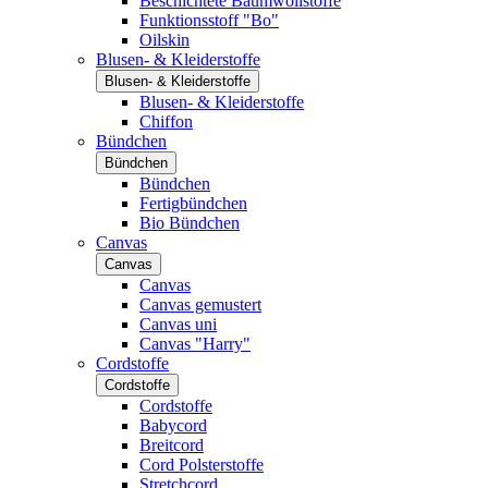
Beschichtete Baumwollstoffe
Funktionsstoff "Bo"
Oilskin
Blusen- & Kleiderstoffe
Blusen- & Kleiderstoffe
Blusen- & Kleiderstoffe
Chiffon
Bündchen
Bündchen
Bündchen
Fertigbündchen
Bio Bündchen
Canvas
Canvas
Canvas
Canvas gemustert
Canvas uni
Canvas "Harry"
Cordstoffe
Cordstoffe
Cordstoffe
Babycord
Breitcord
Cord Polsterstoffe
Stretchcord