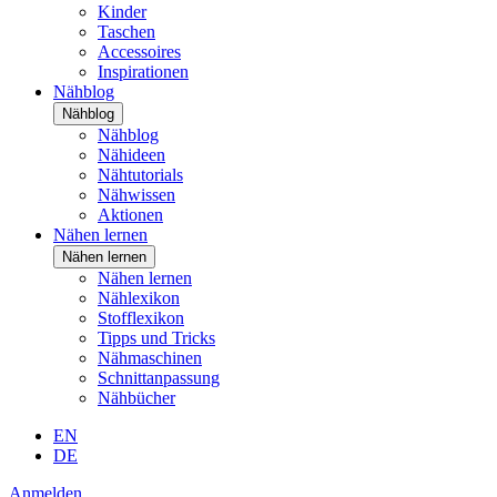
Kinder
Taschen
Accessoires
Inspirationen
Nähblog
Nähblog
Nähblog
Nähideen
Nähtutorials
Nähwissen
Aktionen
Nähen lernen
Nähen lernen
Nähen lernen
Nählexikon
Stofflexikon
Tipps und Tricks
Nähmaschinen
Schnittanpassung
Nähbücher
EN
DE
Anmelden