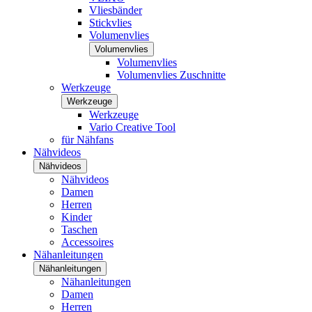
Vliesbänder
Stickvlies
Volumenvlies
Volumenvlies
Volumenvlies
Volumenvlies Zuschnitte
Werkzeuge
Werkzeuge
Werkzeuge
Vario Creative Tool
für Nähfans
Nähvideos
Nähvideos
Nähvideos
Damen
Herren
Kinder
Taschen
Accessoires
Nähanleitungen
Nähanleitungen
Nähanleitungen
Damen
Herren