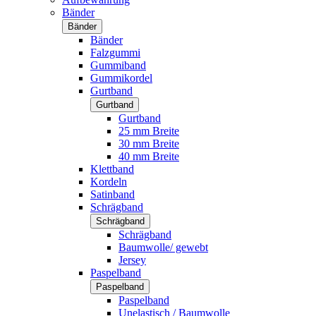
Bänder
Bänder
Bänder
Falzgummi
Gummiband
Gummikordel
Gurtband
Gurtband
Gurtband
25 mm Breite
30 mm Breite
40 mm Breite
Klettband
Kordeln
Satinband
Schrägband
Schrägband
Schrägband
Baumwolle/ gewebt
Jersey
Paspelband
Paspelband
Paspelband
Unelastisch / Baumwolle