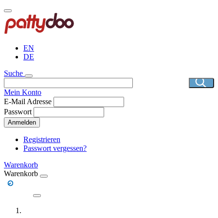
Direkt
zum
Inhalt
EN
DE
Suche
Mein Konto
E-Mail Adresse
Passwort
Anmelden
Registrieren
Passwort vergessen?
Warenkorb
Warenkorb