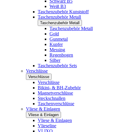
Schwarz B5
Weiß B3
Taschenzubehör Kunststoff
Taschenzubehör Metall
Taschenzubehör Metall
Taschenzubehör Metall
Gold
Gunmetal
Kupfer
Messing
Regenbogen
Silber
Taschenzubehör Sets
Verschlüsse
Verschlüsse
Verschlüsse
Bikini- & BH-Zubehör
Magnetverschlüsse
Steckschnallen
Taschenverschlüsse
Vliese & Einlagen
Vliese & Einlagen
Vliese & Einlagen
Vlieseline
VLIXO