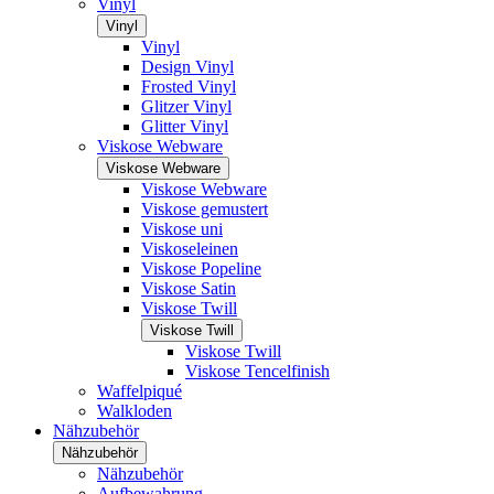
Vinyl
Vinyl
Vinyl
Design Vinyl
Frosted Vinyl
Glitzer Vinyl
Glitter Vinyl
Viskose Webware
Viskose Webware
Viskose Webware
Viskose gemustert
Viskose uni
Viskoseleinen
Viskose Popeline
Viskose Satin
Viskose Twill
Viskose Twill
Viskose Twill
Viskose Tencelfinish
Waffelpiqué
Walkloden
Nähzubehör
Nähzubehör
Nähzubehör
Aufbewahrung