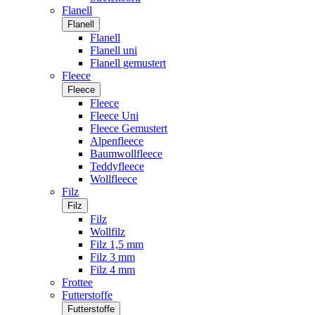
Flanell
Flanell
Flanell
Flanell uni
Flanell gemustert
Fleece
Fleece
Fleece
Fleece Uni
Fleece Gemustert
Alpenfleece
Baumwollfleece
Teddyfleece
Wollfleece
Filz
Filz
Filz
Wollfilz
Filz 1,5 mm
Filz 3 mm
Filz 4 mm
Frottee
Futterstoffe
Futterstoffe