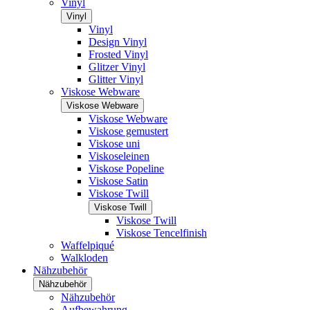
Vinyl
Vinyl
Vinyl
Design Vinyl
Frosted Vinyl
Glitzer Vinyl
Glitter Vinyl
Viskose Webware
Viskose Webware
Viskose Webware
Viskose gemustert
Viskose uni
Viskoseleinen
Viskose Popeline
Viskose Satin
Viskose Twill
Viskose Twill
Viskose Twill
Viskose Tencelfinish
Waffelpiqué
Walkloden
Nähzubehör
Nähzubehör
Nähzubehör
Aufbewahrung