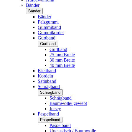
Bänder
Bänder
Bänder
Falzgummi
Gummiband
Gummikordel
Gurtband
Gurtband
Gurtband
25 mm Breite
30 mm Breite
40 mm Breite
Klettband
Kordeln
Satinband
Schrägband
Schrägband
Schrägband
Baumwolle/ gewebt
Jersey
Paspelband
Paspelband
Paspelband
Unelastisch / Baumwolle