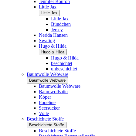
Jennifer Bouron
Little Jax
Little Jax
Little Jax
Bündchen
Jersey
Nerida Hansen
Swafing
Hugo & Hilda
Hugo & Hilda
Hugo & Hilda
beschichtet
unbeschichtet
Baumwolle Webware
Baumwolle Webware
Baumwolle Webware
Baumwollsatin
Köper
Popeline
Seersucker
Voile
Beschichtete Stoffe
Beschichtete Stoffe
Beschichtete Stoffe