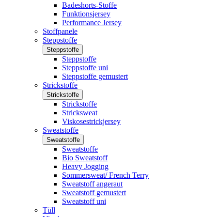
Badeshorts-Stoffe
Funktionsjersey
Performance Jersey
Stoffpanele
Steppstoffe
Steppstoffe
Steppstoffe
Steppstoffe uni
Steppstoffe gemustert
Strickstoffe
Strickstoffe
Strickstoffe
Stricksweat
Viskosestrickjersey
Sweatstoffe
Sweatstoffe
Sweatstoffe
Bio Sweatstoff
Heavy Jogging
Sommersweat/ French Terry
Sweatstoff angeraut
Sweatstoff gemustert
Sweatstoff uni
Tüll