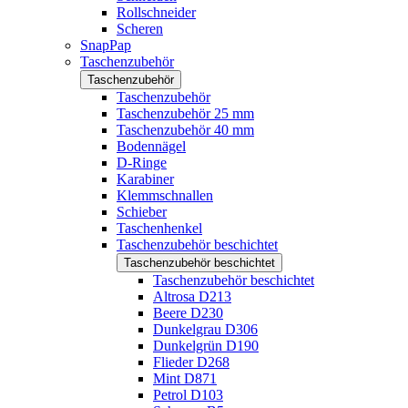
Rollschneider
Scheren
SnapPap
Taschenzubehör
Taschenzubehör
Taschenzubehör
Taschenzubehör 25 mm
Taschenzubehör 40 mm
Bodennägel
D-Ringe
Karabiner
Klemmschnallen
Schieber
Taschenhenkel
Taschenzubehör beschichtet
Taschenzubehör beschichtet
Taschenzubehör beschichtet
Altrosa D213
Beere D230
Dunkelgrau D306
Dunkelgrün D190
Flieder D268
Mint D871
Petrol D103