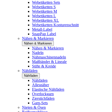
Webetiketten Sets
Webetiketten S
Webetiketten M
Webetiketten L
Webetiketten XL
Webetiketten Konturenschnitt
Metall-Label
SnapPap Label
Nähen & Markieren
Nähen & Markieren
Nähen & Markieren
Nadeln
Nähmaschinennadeln
Maßbänder & Lineale
Stifte & Kreide
Nähfäden
Nähfäden
Nähfäden
Allesnäher
Elastische Nähfäden
Overlockgarn
Zierstichfäden
Garn-Sets
Nieten & Ösen
Reißverschlüsse