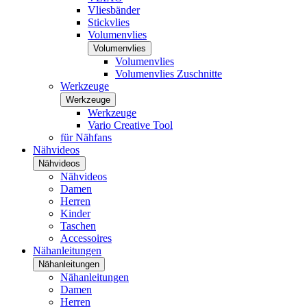
Vliesbänder
Stickvlies
Volumenvlies
Volumenvlies
Volumenvlies
Volumenvlies Zuschnitte
Werkzeuge
Werkzeuge
Werkzeuge
Vario Creative Tool
für Nähfans
Nähvideos
Nähvideos
Nähvideos
Damen
Herren
Kinder
Taschen
Accessoires
Nähanleitungen
Nähanleitungen
Nähanleitungen
Damen
Herren