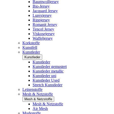
Baumwolljersey
Bio-Jersey
Jacquard Jersey
Lurexjersey
Rippjersey
Romanit Jersey
Tencel Jersey
Viskosejersey
Waffeljersey
Korkstoffe
Kunstfell
Kunstleder
Kunstleder
Kunstleder
Kunstleder gemustert
Kunstleder metallic
Kunstleder uni
Kunstleder Used
Stretch Kunstleder
Leinenstoffe
Mesh & Netzstoffe
Mesh & Netzstoffe
Mesh & Netzstoffe
Air Mesh
Modestoffe