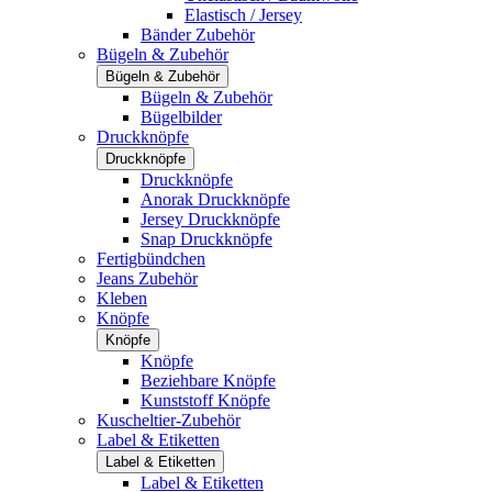
Elastisch / Jersey
Bänder Zubehör
Bügeln & Zubehör
Bügeln & Zubehör
Bügeln & Zubehör
Bügelbilder
Druckknöpfe
Druckknöpfe
Druckknöpfe
Anorak Druckknöpfe
Jersey Druckknöpfe
Snap Druckknöpfe
Fertigbündchen
Jeans Zubehör
Kleben
Knöpfe
Knöpfe
Knöpfe
Beziehbare Knöpfe
Kunststoff Knöpfe
Kuscheltier-Zubehör
Label & Etiketten
Label & Etiketten
Label & Etiketten