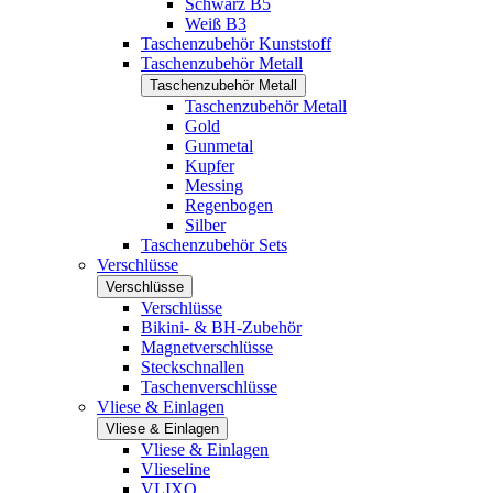
Schwarz B5
Weiß B3
Taschenzubehör Kunststoff
Taschenzubehör Metall
Taschenzubehör Metall
Taschenzubehör Metall
Gold
Gunmetal
Kupfer
Messing
Regenbogen
Silber
Taschenzubehör Sets
Verschlüsse
Verschlüsse
Verschlüsse
Bikini- & BH-Zubehör
Magnetverschlüsse
Steckschnallen
Taschenverschlüsse
Vliese & Einlagen
Vliese & Einlagen
Vliese & Einlagen
Vlieseline
VLIXO