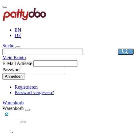
Direkt
zum
Inhalt
EN
DE
Suche
Mein Konto
E-Mail Adresse
Passwort
Anmelden
Registrieren
Passwort vergessen?
Warenkorb
Warenkorb