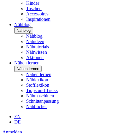
Kinder
Taschen
Accessoires
Inspirationen
Nähblog
Nähblog
Nähblog
Nähideen
Nähtutorials
Nähwissen
Aktionen
Nähen lernen
Nähen lernen
Nähen lernen
Nählexikon
Stofflexikon
Tipps und Tricks
Nähmaschinen
Schnittanpassung
Nähbücher
EN
DE
Anmelden