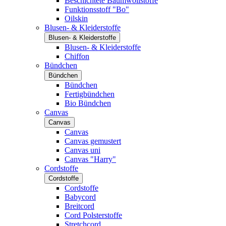
Beschichtete Baumwollstoffe
Funktionsstoff "Bo"
Oilskin
Blusen- & Kleiderstoffe
Blusen- & Kleiderstoffe
Blusen- & Kleiderstoffe
Chiffon
Bündchen
Bündchen
Bündchen
Fertigbündchen
Bio Bündchen
Canvas
Canvas
Canvas
Canvas gemustert
Canvas uni
Canvas "Harry"
Cordstoffe
Cordstoffe
Cordstoffe
Babycord
Breitcord
Cord Polsterstoffe
Stretchcord