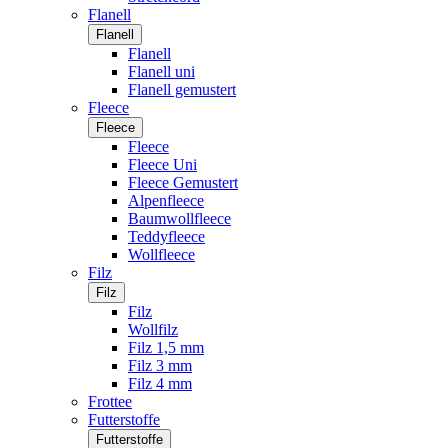
Flanell
Flanell
Flanell
Flanell uni
Flanell gemustert
Fleece
Fleece
Fleece
Fleece Uni
Fleece Gemustert
Alpenfleece
Baumwollfleece
Teddyfleece
Wollfleece
Filz
Filz
Filz
Wollfilz
Filz 1,5 mm
Filz 3 mm
Filz 4 mm
Frottee
Futterstoffe
Futterstoffe