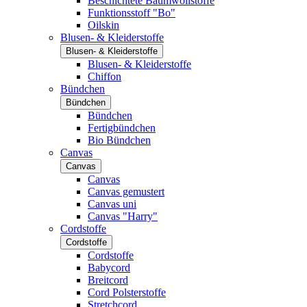
Beschichtete Baumwollstoffe
Funktionsstoff "Bo"
Oilskin
Blusen- & Kleiderstoffe
Blusen- & Kleiderstoffe
Blusen- & Kleiderstoffe
Chiffon
Bündchen
Bündchen
Bündchen
Fertigbündchen
Bio Bündchen
Canvas
Canvas
Canvas
Canvas gemustert
Canvas uni
Canvas "Harry"
Cordstoffe
Cordstoffe
Cordstoffe
Babycord
Breitcord
Cord Polsterstoffe
Stretchcord