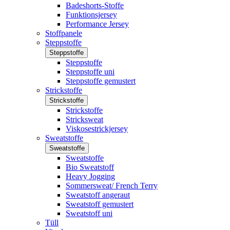
Badeshorts-Stoffe
Funktionsjersey
Performance Jersey
Stoffpanele
Steppstoffe
Steppstoffe
Steppstoffe
Steppstoffe uni
Steppstoffe gemustert
Strickstoffe
Strickstoffe
Strickstoffe
Stricksweat
Viskosestrickjersey
Sweatstoffe
Sweatstoffe
Sweatstoffe
Bio Sweatstoff
Heavy Jogging
Sommersweat/ French Terry
Sweatstoff angeraut
Sweatstoff gemustert
Sweatstoff uni
Tüll