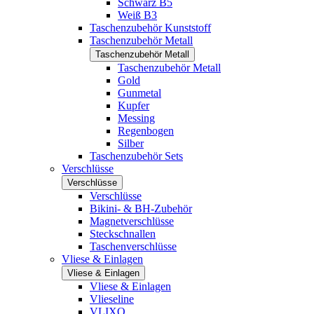
Schwarz B5
Weiß B3
Taschenzubehör Kunststoff
Taschenzubehör Metall
Taschenzubehör Metall
Taschenzubehör Metall
Gold
Gunmetal
Kupfer
Messing
Regenbogen
Silber
Taschenzubehör Sets
Verschlüsse
Verschlüsse
Verschlüsse
Bikini- & BH-Zubehör
Magnetverschlüsse
Steckschnallen
Taschenverschlüsse
Vliese & Einlagen
Vliese & Einlagen
Vliese & Einlagen
Vlieseline
VLIXO