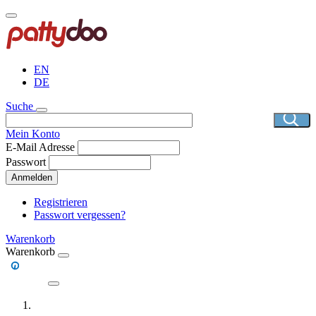
Direkt
zum
Inhalt
EN
DE
Suche
Mein Konto
E-Mail Adresse
Passwort
Anmelden
Registrieren
Passwort vergessen?
Warenkorb
Warenkorb