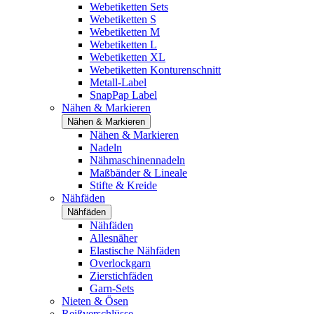
Webetiketten Sets
Webetiketten S
Webetiketten M
Webetiketten L
Webetiketten XL
Webetiketten Konturenschnitt
Metall-Label
SnapPap Label
Nähen & Markieren
Nähen & Markieren
Nähen & Markieren
Nadeln
Nähmaschinennadeln
Maßbänder & Lineale
Stifte & Kreide
Nähfäden
Nähfäden
Nähfäden
Allesnäher
Elastische Nähfäden
Overlockgarn
Zierstichfäden
Garn-Sets
Nieten & Ösen
Reißverschlüsse