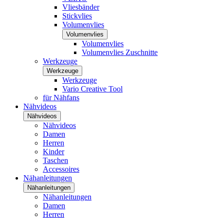
Vliesbänder
Stickvlies
Volumenvlies
Volumenvlies
Volumenvlies
Volumenvlies Zuschnitte
Werkzeuge
Werkzeuge
Werkzeuge
Vario Creative Tool
für Nähfans
Nähvideos
Nähvideos
Nähvideos
Damen
Herren
Kinder
Taschen
Accessoires
Nähanleitungen
Nähanleitungen
Nähanleitungen
Damen
Herren