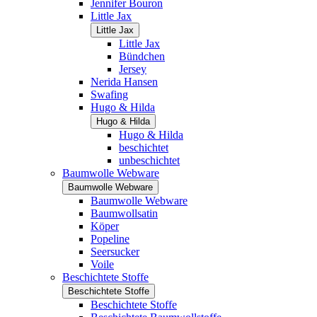
Jennifer Bouron
Little Jax
Little Jax
Little Jax
Bündchen
Jersey
Nerida Hansen
Swafing
Hugo & Hilda
Hugo & Hilda
Hugo & Hilda
beschichtet
unbeschichtet
Baumwolle Webware
Baumwolle Webware
Baumwolle Webware
Baumwollsatin
Köper
Popeline
Seersucker
Voile
Beschichtete Stoffe
Beschichtete Stoffe
Beschichtete Stoffe