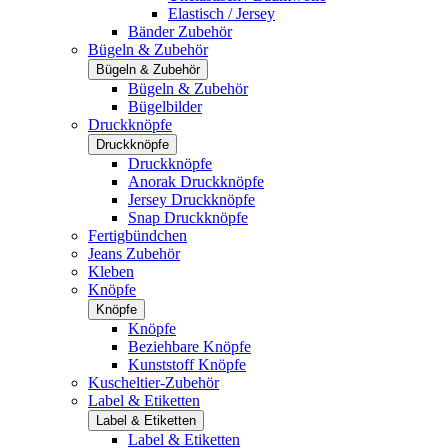
Elastisch / Jersey
Bänder Zubehör
Bügeln & Zubehör
Bügeln & Zubehör
Bügeln & Zubehör
Bügelbilder
Druckknöpfe
Druckknöpfe
Druckknöpfe
Anorak Druckknöpfe
Jersey Druckknöpfe
Snap Druckknöpfe
Fertigbündchen
Jeans Zubehör
Kleben
Knöpfe
Knöpfe
Knöpfe
Beziehbare Knöpfe
Kunststoff Knöpfe
Kuscheltier-Zubehör
Label & Etiketten
Label & Etiketten
Label & Etiketten