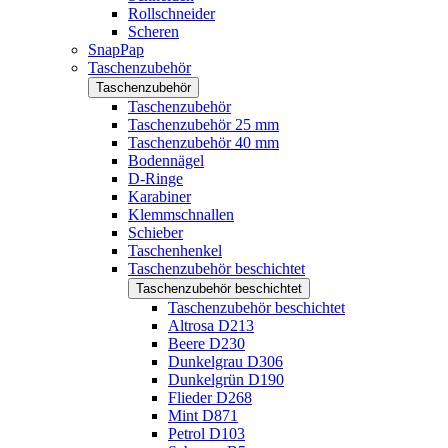
Rollschneider
Scheren
SnapPap
Taschenzubehör
Taschenzubehör
Taschenzubehör
Taschenzubehör 25 mm
Taschenzubehör 40 mm
Bodennägel
D-Ringe
Karabiner
Klemmschnallen
Schieber
Taschenhenkel
Taschenzubehör beschichtet
Taschenzubehör beschichtet
Taschenzubehör beschichtet
Altrosa D213
Beere D230
Dunkelgrau D306
Dunkelgrün D190
Flieder D268
Mint D871
Petrol D103