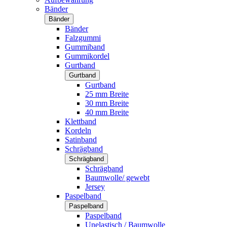
Bänder
Bänder
Bänder
Falzgummi
Gummiband
Gummikordel
Gurtband
Gurtband
Gurtband
25 mm Breite
30 mm Breite
40 mm Breite
Klettband
Kordeln
Satinband
Schrägband
Schrägband
Schrägband
Baumwolle/ gewebt
Jersey
Paspelband
Paspelband
Paspelband
Unelastisch / Baumwolle