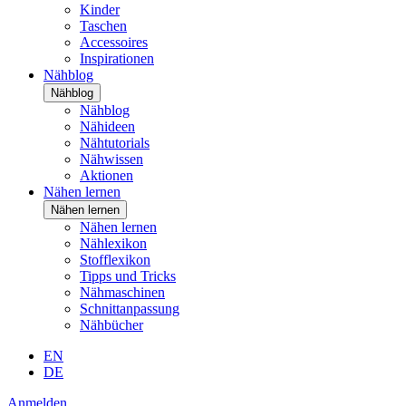
Kinder
Taschen
Accessoires
Inspirationen
Nähblog
Nähblog
Nähblog
Nähideen
Nähtutorials
Nähwissen
Aktionen
Nähen lernen
Nähen lernen
Nähen lernen
Nählexikon
Stofflexikon
Tipps und Tricks
Nähmaschinen
Schnittanpassung
Nähbücher
EN
DE
Anmelden