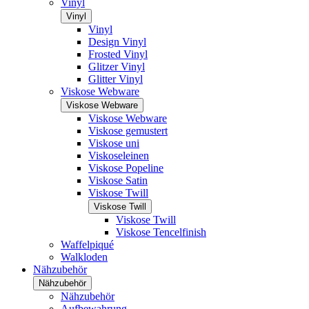
Vinyl
Vinyl
Vinyl
Design Vinyl
Frosted Vinyl
Glitzer Vinyl
Glitter Vinyl
Viskose Webware
Viskose Webware
Viskose Webware
Viskose gemustert
Viskose uni
Viskoseleinen
Viskose Popeline
Viskose Satin
Viskose Twill
Viskose Twill
Viskose Twill
Viskose Tencelfinish
Waffelpiqué
Walkloden
Nähzubehör
Nähzubehör
Nähzubehör
Aufbewahrung