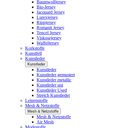
Baumwolljersey
Bio-Jersey
Jacquard Jersey
Lurexjersey
Rippjersey
Romanit Jersey
Tencel Jersey
Viskosejersey
Waffeljersey
Korkstoffe
Kunstfell
Kunstleder
Kunstleder
Kunstleder
Kunstleder gemustert
Kunstleder metallic
Kunstleder uni
Kunstleder Used
Stretch Kunstleder
Leinenstoffe
Mesh & Netzstoffe
Mesh & Netzstoffe
Mesh & Netzstoffe
Air Mesh
Modestoffe