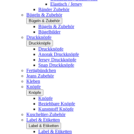
Elastisch / Jersey
Bänder Zubehör
Bügeln & Zubehör
Bügeln & Zubehör
Bügeln & Zubehör
Bügelbilder
Druckknöpfe
Druckknöpfe
Druckknöpfe
Anorak Druckknöpfe
Jersey Druckknöpfe
Snap Druckknöpfe
Fertigbündchen
Jeans Zubehör
Kleben
Knöpfe
Knöpfe
Knöpfe
Beziehbare Knöpfe
Kunststoff Knöpfe
Kuscheltier-Zubehör
Label & Etiketten
Label & Etiketten
Label & Etiketten