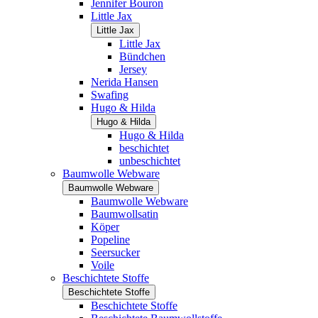
Jennifer Bouron
Little Jax
Little Jax
Little Jax
Bündchen
Jersey
Nerida Hansen
Swafing
Hugo & Hilda
Hugo & Hilda
Hugo & Hilda
beschichtet
unbeschichtet
Baumwolle Webware
Baumwolle Webware
Baumwolle Webware
Baumwollsatin
Köper
Popeline
Seersucker
Voile
Beschichtete Stoffe
Beschichtete Stoffe
Beschichtete Stoffe