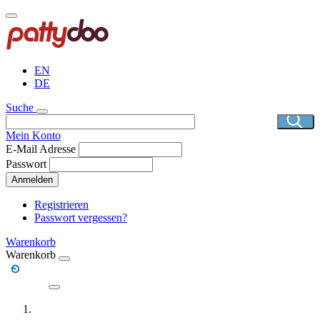
Direkt
zum
Inhalt
EN
DE
Suche
Mein Konto
E-Mail Adresse
Passwort
Anmelden
Registrieren
Passwort vergessen?
Warenkorb
Warenkorb