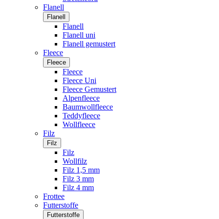
Flanell
Flanell
Flanell
Flanell uni
Flanell gemustert
Fleece
Fleece
Fleece
Fleece Uni
Fleece Gemustert
Alpenfleece
Baumwollfleece
Teddyfleece
Wollfleece
Filz
Filz
Filz
Wollfilz
Filz 1,5 mm
Filz 3 mm
Filz 4 mm
Frottee
Futterstoffe
Futterstoffe