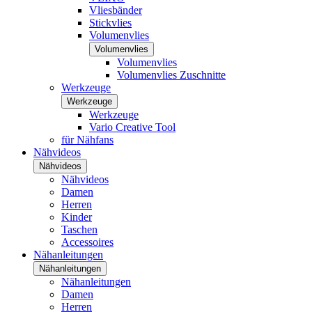
Vliesbänder
Stickvlies
Volumenvlies
Volumenvlies
Volumenvlies
Volumenvlies Zuschnitte
Werkzeuge
Werkzeuge
Werkzeuge
Vario Creative Tool
für Nähfans
Nähvideos
Nähvideos
Nähvideos
Damen
Herren
Kinder
Taschen
Accessoires
Nähanleitungen
Nähanleitungen
Nähanleitungen
Damen
Herren