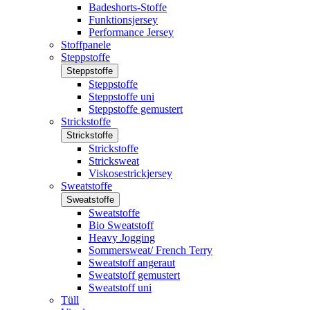
Badeshorts-Stoffe
Funktionsjersey
Performance Jersey
Stoffpanele
Steppstoffe
Steppstoffe
Steppstoffe
Steppstoffe uni
Steppstoffe gemustert
Strickstoffe
Strickstoffe
Strickstoffe
Stricksweat
Viskosestrickjersey
Sweatstoffe
Sweatstoffe
Sweatstoffe
Bio Sweatstoff
Heavy Jogging
Sommersweat/ French Terry
Sweatstoff angeraut
Sweatstoff gemustert
Sweatstoff uni
Tüll