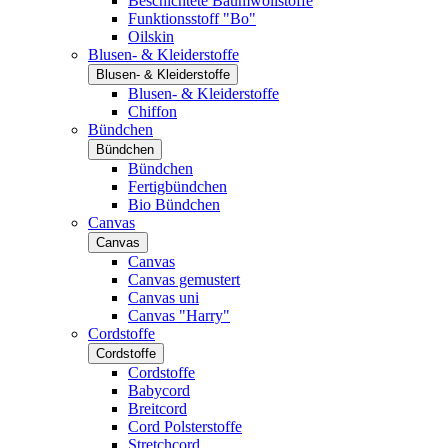
Beschichtete Baumwollstoffe
Funktionsstoff "Bo"
Oilskin
Blusen- & Kleiderstoffe
Blusen- & Kleiderstoffe
Blusen- & Kleiderstoffe
Chiffon
Bündchen
Bündchen
Bündchen
Fertigbündchen
Bio Bündchen
Canvas
Canvas
Canvas
Canvas gemustert
Canvas uni
Canvas "Harry"
Cordstoffe
Cordstoffe
Cordstoffe
Babycord
Breitcord
Cord Polsterstoffe
Stretchcord