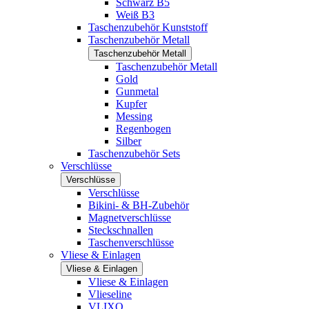
Schwarz B5
Weiß B3
Taschenzubehör Kunststoff
Taschenzubehör Metall
Taschenzubehör Metall
Taschenzubehör Metall
Gold
Gunmetal
Kupfer
Messing
Regenbogen
Silber
Taschenzubehör Sets
Verschlüsse
Verschlüsse
Verschlüsse
Bikini- & BH-Zubehör
Magnetverschlüsse
Steckschnallen
Taschenverschlüsse
Vliese & Einlagen
Vliese & Einlagen
Vliese & Einlagen
Vlieseline
VLIXO