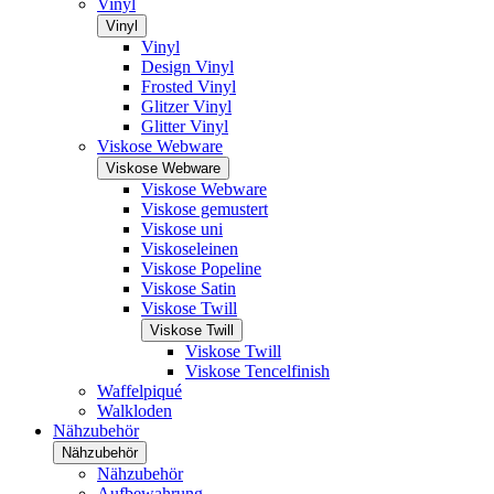
Vinyl
Vinyl
Vinyl
Design Vinyl
Frosted Vinyl
Glitzer Vinyl
Glitter Vinyl
Viskose Webware
Viskose Webware
Viskose Webware
Viskose gemustert
Viskose uni
Viskoseleinen
Viskose Popeline
Viskose Satin
Viskose Twill
Viskose Twill
Viskose Twill
Viskose Tencelfinish
Waffelpiqué
Walkloden
Nähzubehör
Nähzubehör
Nähzubehör
Aufbewahrung