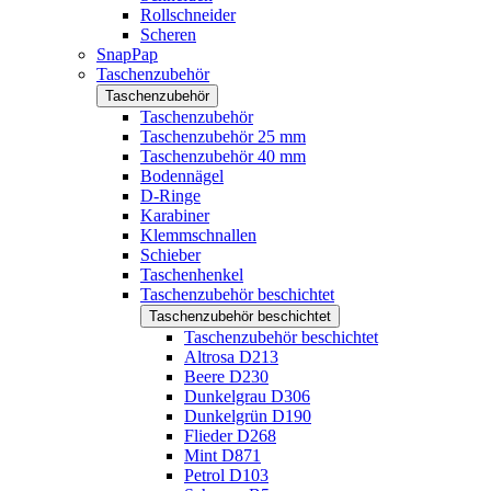
Rollschneider
Scheren
SnapPap
Taschenzubehör
Taschenzubehör
Taschenzubehör
Taschenzubehör 25 mm
Taschenzubehör 40 mm
Bodennägel
D-Ringe
Karabiner
Klemmschnallen
Schieber
Taschenhenkel
Taschenzubehör beschichtet
Taschenzubehör beschichtet
Taschenzubehör beschichtet
Altrosa D213
Beere D230
Dunkelgrau D306
Dunkelgrün D190
Flieder D268
Mint D871
Petrol D103