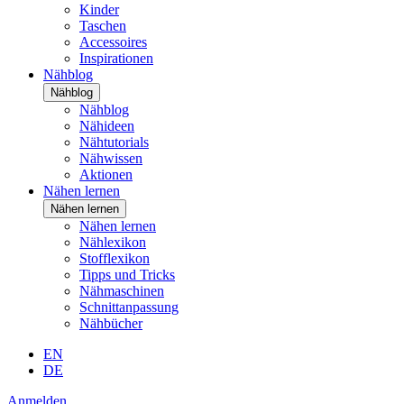
Kinder
Taschen
Accessoires
Inspirationen
Nähblog
Nähblog
Nähblog
Nähideen
Nähtutorials
Nähwissen
Aktionen
Nähen lernen
Nähen lernen
Nähen lernen
Nählexikon
Stofflexikon
Tipps und Tricks
Nähmaschinen
Schnittanpassung
Nähbücher
EN
DE
Anmelden