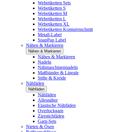
Webetiketten Sets
Webetiketten S
Webetiketten M
Webetiketten L
Webetiketten XL
Webetiketten Konturenschnitt
Metall-Label
SnapPap Label
Nähen & Markieren
Nähen & Markieren
Nähen & Markieren
Nadeln
Nähmaschinennadeln
Maßbänder & Lineale
Stifte & Kreide
Nähfäden
Nähfäden
Nähfäden
Allesnäher
Elastische Nähfäden
Overlockgarn
Zierstichfäden
Garn-Sets
Nieten & Ösen
Reißverschlüsse