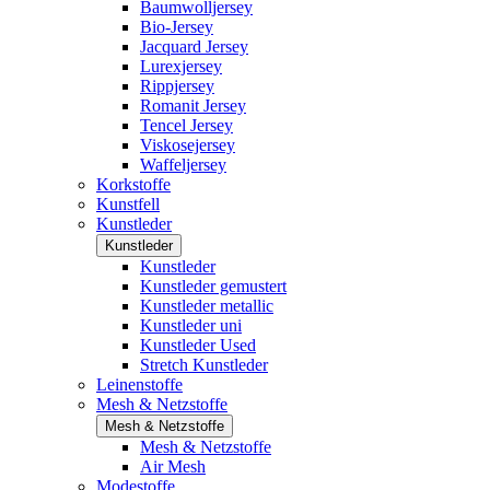
Baumwolljersey
Bio-Jersey
Jacquard Jersey
Lurexjersey
Rippjersey
Romanit Jersey
Tencel Jersey
Viskosejersey
Waffeljersey
Korkstoffe
Kunstfell
Kunstleder
Kunstleder
Kunstleder
Kunstleder gemustert
Kunstleder metallic
Kunstleder uni
Kunstleder Used
Stretch Kunstleder
Leinenstoffe
Mesh & Netzstoffe
Mesh & Netzstoffe
Mesh & Netzstoffe
Air Mesh
Modestoffe