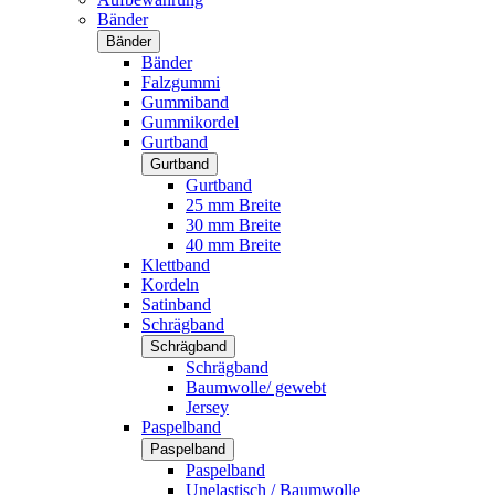
Bänder
Bänder
Bänder
Falzgummi
Gummiband
Gummikordel
Gurtband
Gurtband
Gurtband
25 mm Breite
30 mm Breite
40 mm Breite
Klettband
Kordeln
Satinband
Schrägband
Schrägband
Schrägband
Baumwolle/ gewebt
Jersey
Paspelband
Paspelband
Paspelband
Unelastisch / Baumwolle