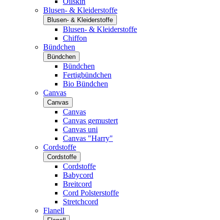
Oilskin
Blusen- & Kleiderstoffe
Blusen- & Kleiderstoffe
Blusen- & Kleiderstoffe
Chiffon
Bündchen
Bündchen
Bündchen
Fertigbündchen
Bio Bündchen
Canvas
Canvas
Canvas
Canvas gemustert
Canvas uni
Canvas "Harry"
Cordstoffe
Cordstoffe
Cordstoffe
Babycord
Breitcord
Cord Polsterstoffe
Stretchcord
Flanell