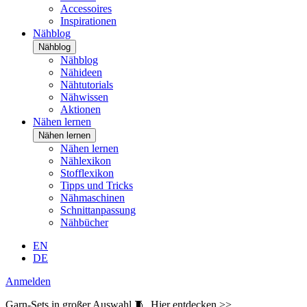
Accessoires
Inspirationen
Nähblog
Nähblog
Nähblog
Nähideen
Nähtutorials
Nähwissen
Aktionen
Nähen lernen
Nähen lernen
Nähen lernen
Nählexikon
Stofflexikon
Tipps und Tricks
Nähmaschinen
Schnittanpassung
Nähbücher
EN
DE
Anmelden
Garn-Sets in großer Auswahl 🧵
Hier entdecken >>