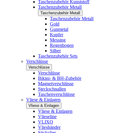
Taschenzubehör Kunststoff
Taschenzubehör Metall
Taschenzubehör Metall
Taschenzubehör Metall
Gold
Gunmetal
Kupfer
Messing
Regenbogen
Silber
Taschenzubehör Sets
Verschlüsse
Verschlüsse
Verschlüsse
Bikini- & BH-Zubehör
Magnetverschlüsse
Steckschnallen
Taschenverschlüsse
Vliese & Einlagen
Vliese & Einlagen
Vliese & Einlagen
Vlieseline
VLIXO
Vliesbänder
Stickvlies