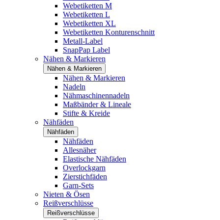
Webetiketten M
Webetiketten L
Webetiketten XL
Webetiketten Konturenschnitt
Metall-Label
SnapPap Label
Nähen & Markieren
Nähen & Markieren
Nähen & Markieren
Nadeln
Nähmaschinennadeln
Maßbänder & Lineale
Stifte & Kreide
Nähfäden
Nähfäden
Nähfäden
Allesnäher
Elastische Nähfäden
Overlockgarn
Zierstichfäden
Garn-Sets
Nieten & Ösen
Reißverschlüsse
Reißverschlüsse