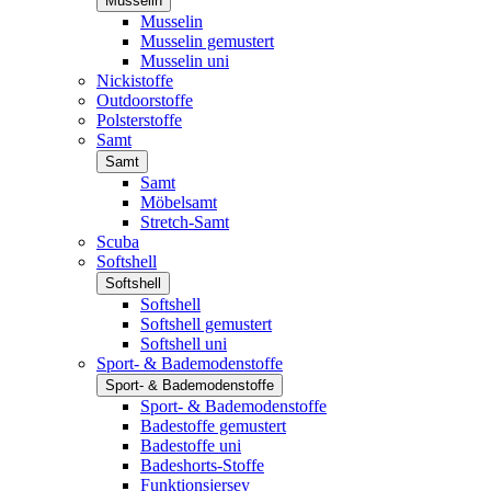
Musselin
Musselin
Musselin gemustert
Musselin uni
Nickistoffe
Outdoorstoffe
Polsterstoffe
Samt
Samt
Samt
Möbelsamt
Stretch-Samt
Scuba
Softshell
Softshell
Softshell
Softshell gemustert
Softshell uni
Sport- & Bademodenstoffe
Sport- & Bademodenstoffe
Sport- & Bademodenstoffe
Badestoffe gemustert
Badestoffe uni
Badeshorts-Stoffe
Funktionsjersey