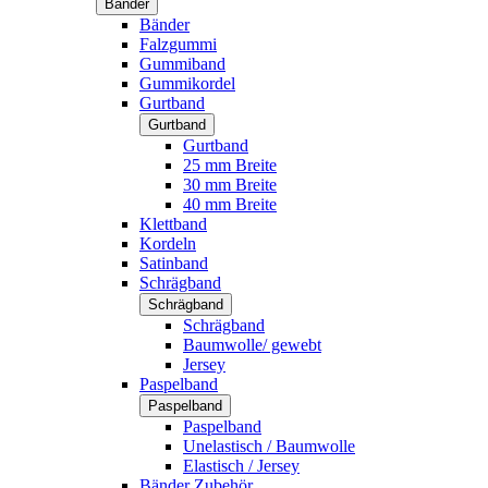
Bänder
Bänder
Falzgummi
Gummiband
Gummikordel
Gurtband
Gurtband
Gurtband
25 mm Breite
30 mm Breite
40 mm Breite
Klettband
Kordeln
Satinband
Schrägband
Schrägband
Schrägband
Baumwolle/ gewebt
Jersey
Paspelband
Paspelband
Paspelband
Unelastisch / Baumwolle
Elastisch / Jersey
Bänder Zubehör