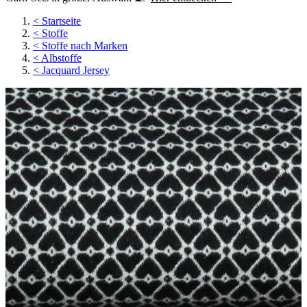
<
Startseite
<
Stoffe
<
Stoffe nach Marken
<
Albstoffe
<
Jacquard Jersey