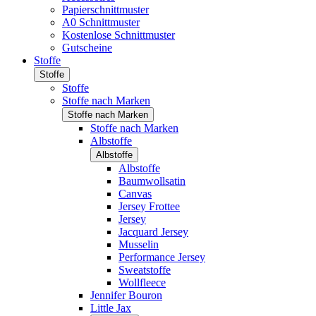
Papierschnittmuster
A0 Schnittmuster
Kostenlose Schnittmuster
Gutscheine
Stoffe
Stoffe
Stoffe
Stoffe nach Marken
Stoffe nach Marken
Stoffe nach Marken
Albstoffe
Albstoffe
Albstoffe
Baumwollsatin
Canvas
Jersey Frottee
Jersey
Jacquard Jersey
Musselin
Performance Jersey
Sweatstoffe
Wollfleece
Jennifer Bouron
Little Jax