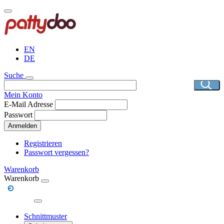
Direkt
zum
Inhalt
EN
DE
Suche
Mein Konto
E-Mail Adresse
Passwort
Anmelden
Registrieren
Passwort vergessen?
Warenkorb
Warenkorb
Schnittmuster