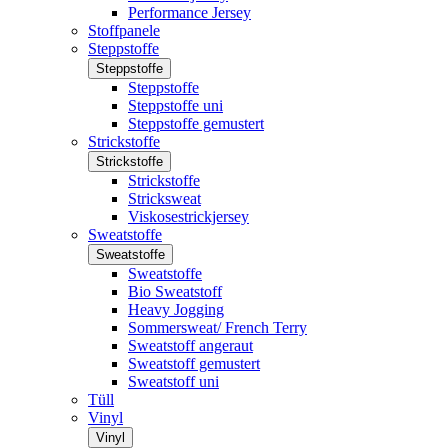
Performance Jersey
Stoffpanele
Steppstoffe
Steppstoffe
Steppstoffe
Steppstoffe uni
Steppstoffe gemustert
Strickstoffe
Strickstoffe
Strickstoffe
Stricksweat
Viskosestrickjersey
Sweatstoffe
Sweatstoffe
Sweatstoffe
Bio Sweatstoff
Heavy Jogging
Sommersweat/ French Terry
Sweatstoff angeraut
Sweatstoff gemustert
Sweatstoff uni
Tüll
Vinyl
Vinyl