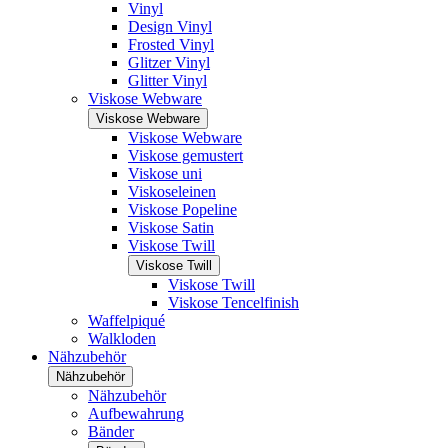
Vinyl
Design Vinyl
Frosted Vinyl
Glitzer Vinyl
Glitter Vinyl
Viskose Webware
Viskose Webware
Viskose Webware
Viskose gemustert
Viskose uni
Viskoseleinen
Viskose Popeline
Viskose Satin
Viskose Twill
Viskose Twill
Viskose Twill
Viskose Tencelfinish
Waffelpiqué
Walkloden
Nähzubehör
Nähzubehör
Nähzubehör
Aufbewahrung
Bänder