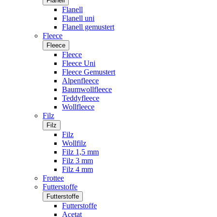
Flanell
Flanell
Flanell uni
Flanell gemustert
Fleece
Fleece
Fleece
Fleece Uni
Fleece Gemustert
Alpenfleece
Baumwollfleece
Teddyfleece
Wollfleece
Filz
Filz
Filz
Wollfilz
Filz 1,5 mm
Filz 3 mm
Filz 4 mm
Frottee
Futterstoffe
Futterstoffe
Futterstoffe
Acetat