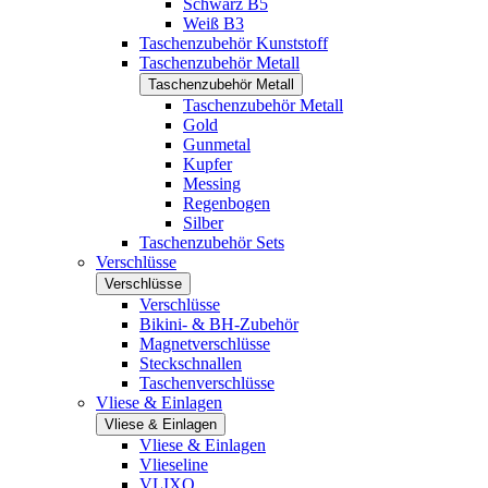
Schwarz B5
Weiß B3
Taschenzubehör Kunststoff
Taschenzubehör Metall
Taschenzubehör Metall
Taschenzubehör Metall
Gold
Gunmetal
Kupfer
Messing
Regenbogen
Silber
Taschenzubehör Sets
Verschlüsse
Verschlüsse
Verschlüsse
Bikini- & BH-Zubehör
Magnetverschlüsse
Steckschnallen
Taschenverschlüsse
Vliese & Einlagen
Vliese & Einlagen
Vliese & Einlagen
Vlieseline
VLIXO