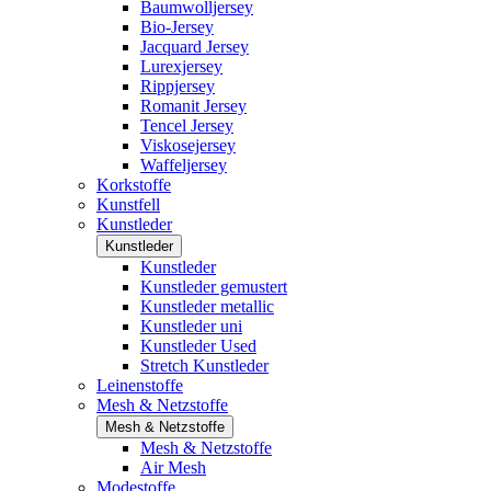
Baumwolljersey
Bio-Jersey
Jacquard Jersey
Lurexjersey
Rippjersey
Romanit Jersey
Tencel Jersey
Viskosejersey
Waffeljersey
Korkstoffe
Kunstfell
Kunstleder
Kunstleder
Kunstleder
Kunstleder gemustert
Kunstleder metallic
Kunstleder uni
Kunstleder Used
Stretch Kunstleder
Leinenstoffe
Mesh & Netzstoffe
Mesh & Netzstoffe
Mesh & Netzstoffe
Air Mesh
Modestoffe