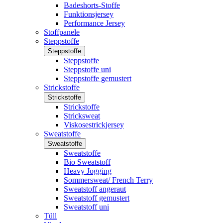
Badeshorts-Stoffe
Funktionsjersey
Performance Jersey
Stoffpanele
Steppstoffe
Steppstoffe
Steppstoffe
Steppstoffe uni
Steppstoffe gemustert
Strickstoffe
Strickstoffe
Strickstoffe
Stricksweat
Viskosestrickjersey
Sweatstoffe
Sweatstoffe
Sweatstoffe
Bio Sweatstoff
Heavy Jogging
Sommersweat/ French Terry
Sweatstoff angeraut
Sweatstoff gemustert
Sweatstoff uni
Tüll