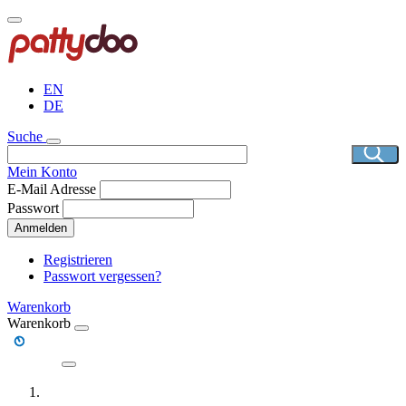
Direkt
zum
Inhalt
EN
DE
Suche
Mein Konto
E-Mail Adresse
Passwort
Anmelden
Registrieren
Passwort vergessen?
Warenkorb
Warenkorb