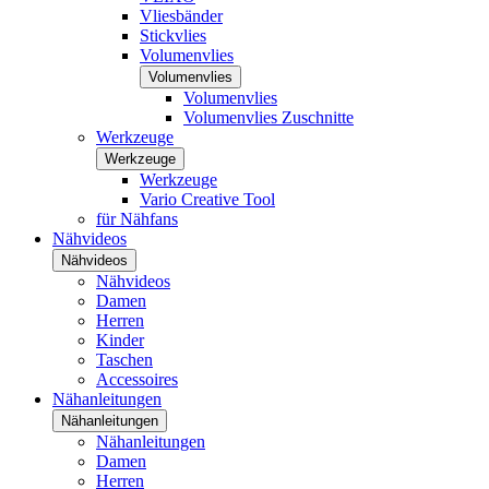
Vliesbänder
Stickvlies
Volumenvlies
Volumenvlies
Volumenvlies
Volumenvlies Zuschnitte
Werkzeuge
Werkzeuge
Werkzeuge
Vario Creative Tool
für Nähfans
Nähvideos
Nähvideos
Nähvideos
Damen
Herren
Kinder
Taschen
Accessoires
Nähanleitungen
Nähanleitungen
Nähanleitungen
Damen
Herren