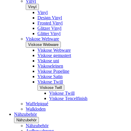
Vinyl
Vinyl
Vinyl
Design Vinyl
Frosted Vinyl
Glitzer Vinyl
Glitter Vinyl
Viskose Webware
Viskose Webware
Viskose Webware
Viskose gemustert
Viskose uni
Viskoseleinen
Viskose Popeline
Viskose Satin
Viskose Twill
Viskose Twill
Viskose Twill
Viskose Tencelfinish
Waffelpiqué
Walkloden
Nähzubehör
Nähzubehör
Nähzubehör
Aufbewahrung