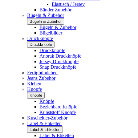
Elastisch / Jersey
Bänder Zubehör
Bügeln & Zubehör
Bügeln & Zubehör
Bügeln & Zubehör
Bügelbilder
Druckknöpfe
Druckknöpfe
Druckknöpfe
Anorak Druckknöpfe
Jersey Druckknöpfe
Snap Druckknöpfe
Fertigbündchen
Jeans Zubehör
Kleben
Knöpfe
Knöpfe
Knöpfe
Beziehbare Knöpfe
Kunststoff Knöpfe
Kuscheltier-Zubehör
Label & Etiketten
Label & Etiketten
Label & Etiketten