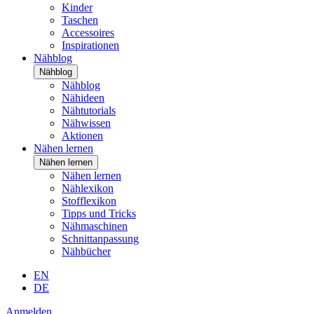
Kinder
Taschen
Accessoires
Inspirationen
Nähblog
Nähblog
Nähblog
Nähideen
Nähtutorials
Nähwissen
Aktionen
Nähen lernen
Nähen lernen
Nähen lernen
Nählexikon
Stofflexikon
Tipps und Tricks
Nähmaschinen
Schnittanpassung
Nähbücher
EN
DE
Anmelden