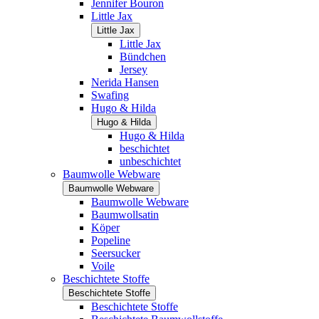
Jennifer Bouron
Little Jax
Little Jax
Little Jax
Bündchen
Jersey
Nerida Hansen
Swafing
Hugo & Hilda
Hugo & Hilda
Hugo & Hilda
beschichtet
unbeschichtet
Baumwolle Webware
Baumwolle Webware
Baumwolle Webware
Baumwollsatin
Köper
Popeline
Seersucker
Voile
Beschichtete Stoffe
Beschichtete Stoffe
Beschichtete Stoffe