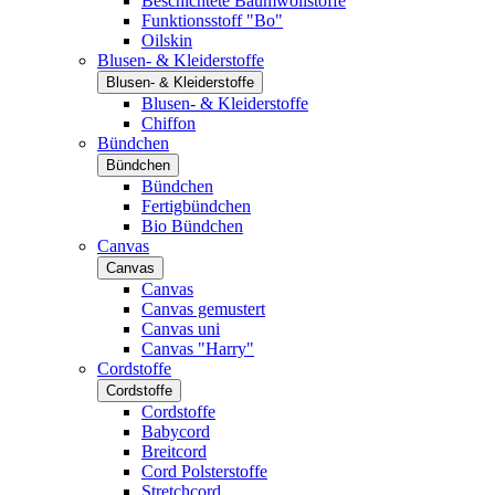
Beschichtete Baumwollstoffe
Funktionsstoff "Bo"
Oilskin
Blusen- & Kleiderstoffe
Blusen- & Kleiderstoffe
Blusen- & Kleiderstoffe
Chiffon
Bündchen
Bündchen
Bündchen
Fertigbündchen
Bio Bündchen
Canvas
Canvas
Canvas
Canvas gemustert
Canvas uni
Canvas "Harry"
Cordstoffe
Cordstoffe
Cordstoffe
Babycord
Breitcord
Cord Polsterstoffe
Stretchcord