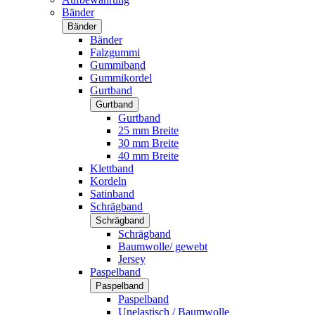
Bänder
Bänder
Bänder
Falzgummi
Gummiband
Gummikordel
Gurtband
Gurtband
Gurtband
25 mm Breite
30 mm Breite
40 mm Breite
Klettband
Kordeln
Satinband
Schrägband
Schrägband
Schrägband
Baumwolle/ gewebt
Jersey
Paspelband
Paspelband
Paspelband
Unelastisch / Baumwolle