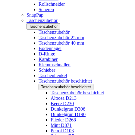
Rollschneider
Scheren
SnapPap
Taschenzubehör
Taschenzubehör
Taschenzubehör
Taschenzubehör 25 mm
Taschenzubehör 40 mm
Bodennägel
D-Ringe
Karabiner
Klemmschnallen
Schieber
Taschenhenkel
Taschenzubehör beschichtet
Taschenzubehör beschichtet
Taschenzubehör beschichtet
Altrosa D213
Beere D230
Dunkelgrau D306
Dunkelgrün D190
Flieder D268
Mint D871
Petrol D103