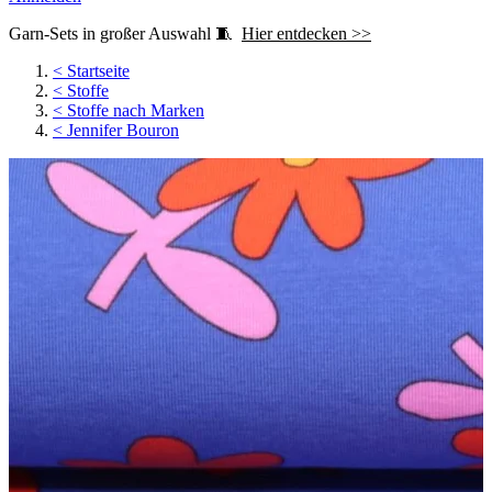
Garn-Sets in großer Auswahl 🧵
Hier entdecken >>
<
Startseite
<
Stoffe
<
Stoffe nach Marken
<
Jennifer Bouron