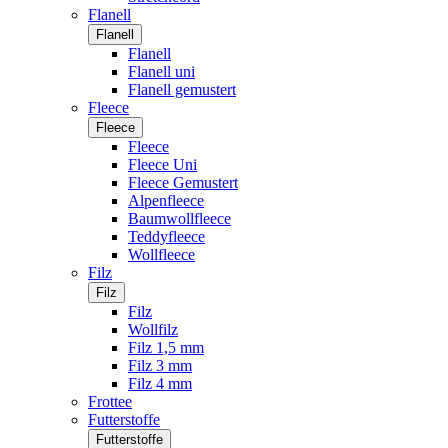
Flanell
Flanell
Flanell
Flanell uni
Flanell gemustert
Fleece
Fleece
Fleece
Fleece Uni
Fleece Gemustert
Alpenfleece
Baumwollfleece
Teddyfleece
Wollfleece
Filz
Filz
Filz
Wollfilz
Filz 1,5 mm
Filz 3 mm
Filz 4 mm
Frottee
Futterstoffe
Futterstoffe