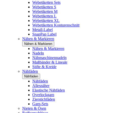
Webetiketten Sets
Webetiketten S
Webetiketten M
Webetiketten L
Webetiketten XL
Webetiketten Konturenschnitt
Metall-Label
SnapPap Label
Nähen & Markieren
Nähen & Markieren
Nähen & Markieren
Nadeln
Nähmaschinennadeln
Maßbänder & Lineale
Stifte & Kreide
Nähfäden
Nähfäden
Nähfäden
Allesnäher
Elastische Nähfäden
Overlockgarn
Zierstichfäden
Garn-Sets
Nieten & Ösen
Reißverschlüsse