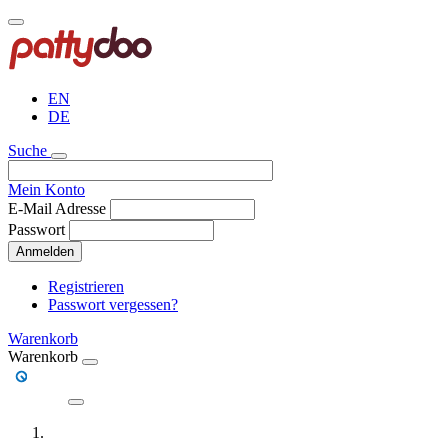
Direkt
zum
Inhalt
EN
DE
Suche
Mein Konto
E-Mail Adresse
Passwort
Anmelden
Registrieren
Passwort vergessen?
Warenkorb
Warenkorb