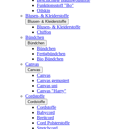
Beschichtete Baumwollstoffe
Funktionsstoff "Bo"
Oilskin
Blusen- & Kleiderstoffe
Blusen- & Kleiderstoffe
Blusen- & Kleiderstoffe
Chiffon
Bündchen
Bündchen
Bündchen
Fertigbündchen
Bio Bündchen
Canvas
Canvas
Canvas
Canvas gemustert
Canvas uni
Canvas "Harry"
Cordstoffe
Cordstoffe
Cordstoffe
Babycord
Breitcord
Cord Polsterstoffe
Stretchcord