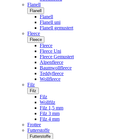
Flanell
Flanell
Flanell
Flanell uni
Flanell gemustert
Fleece
Fleece
Fleece
Fleece Uni
Fleece Gemustert
Alpenfleece
Baumwollfleece
Teddyfleece
Wollfleece
Filz
Filz
Filz
Wollfilz
Filz 1,5 mm
Filz 3 mm
Filz 4 mm
Frottee
Futterstoffe
Futterstoffe