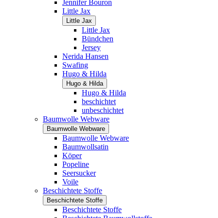
Jennifer Bouron
Little Jax
Little Jax
Little Jax
Bündchen
Jersey
Nerida Hansen
Swafing
Hugo & Hilda
Hugo & Hilda
Hugo & Hilda
beschichtet
unbeschichtet
Baumwolle Webware
Baumwolle Webware
Baumwolle Webware
Baumwollsatin
Köper
Popeline
Seersucker
Voile
Beschichtete Stoffe
Beschichtete Stoffe
Beschichtete Stoffe