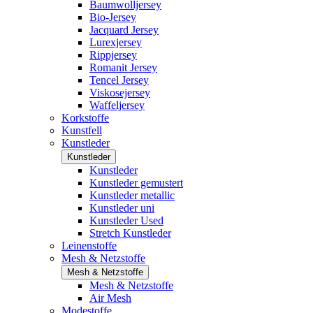
Baumwolljersey
Bio-Jersey
Jacquard Jersey
Lurexjersey
Rippjersey
Romanit Jersey
Tencel Jersey
Viskosejersey
Waffeljersey
Korkstoffe
Kunstfell
Kunstleder
Kunstleder
Kunstleder
Kunstleder gemustert
Kunstleder metallic
Kunstleder uni
Kunstleder Used
Stretch Kunstleder
Leinenstoffe
Mesh & Netzstoffe
Mesh & Netzstoffe
Mesh & Netzstoffe
Air Mesh
Modestoffe