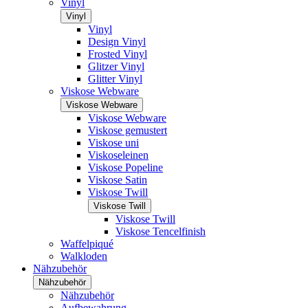
Vinyl
Vinyl
Vinyl
Design Vinyl
Frosted Vinyl
Glitzer Vinyl
Glitter Vinyl
Viskose Webware
Viskose Webware
Viskose Webware
Viskose gemustert
Viskose uni
Viskoseleinen
Viskose Popeline
Viskose Satin
Viskose Twill
Viskose Twill
Viskose Twill
Viskose Tencelfinish
Waffelpiqué
Walkloden
Nähzubehör
Nähzubehör
Nähzubehör
Aufbewahrung