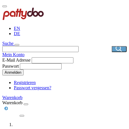
Direkt
zum
Inhalt
EN
DE
Suche
Mein Konto
E-Mail Adresse
Passwort
Anmelden
Registrieren
Passwort vergessen?
Warenkorb
Warenkorb