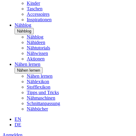
Kinder
Taschen
Accessoires
Inspirationen
Nähblog
Nähblog
Nähblog
Nähideen
Nähtutorials
Nähwissen
Aktionen
Nähen lernen
Nähen lernen
Nähen lernen
Nählexikon
Stofflexikon
Tipps und Tricks
Nähmaschinen
Schnittanpassung
Nähbücher
EN
DE
Anmelden