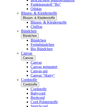
Beschichtete Baumwollstoffe
Funktionsstoff "Bo"
Oilskin
Blusen- & Kleiderstoffe
Blusen- & Kleiderstoffe
Blusen- & Kleiderstoffe
Chiffon
Bündchen
Bündchen
Bündchen
Fertigbündchen
Bio Bündchen
Canvas
Canvas
Canvas
Canvas gemustert
Canvas uni
Canvas "Harry"
Cordstoffe
Cordstoffe
Cordstoffe
Babycord
Breitcord
Cord Polsterstoffe
Stretchcord