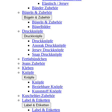
Elastisch / Jersey
Bänder Zubehör
Bügeln & Zubehör
Bügeln & Zubehör
Bügeln & Zubehör
Bügelbilder
Druckknöpfe
Druckknöpfe
Druckknöpfe
Anorak Druckknöpfe
Jersey Druckknöpfe
Snap Druckknöpfe
Fertigbündchen
Jeans Zubehör
Kleben
Knöpfe
Knöpfe
Knöpfe
Beziehbare Knöpfe
Kunststoff Knöpfe
Kuscheltier-Zubehör
Label & Etiketten
Label & Etiketten
Label & Etiketten