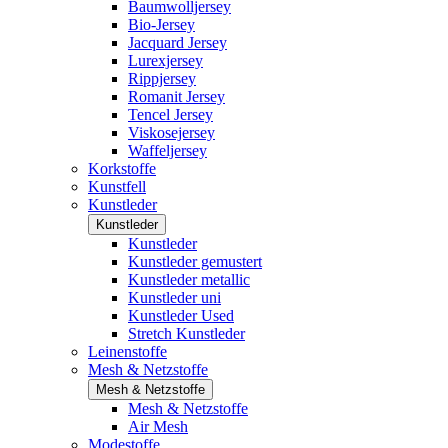
Baumwolljersey
Bio-Jersey
Jacquard Jersey
Lurexjersey
Rippjersey
Romanit Jersey
Tencel Jersey
Viskosejersey
Waffeljersey
Korkstoffe
Kunstfell
Kunstleder
Kunstleder
Kunstleder
Kunstleder gemustert
Kunstleder metallic
Kunstleder uni
Kunstleder Used
Stretch Kunstleder
Leinenstoffe
Mesh & Netzstoffe
Mesh & Netzstoffe
Mesh & Netzstoffe
Air Mesh
Modestoffe