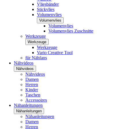
Vliesbänder
Stickvlies
Volumenvlies
Volumenvlies
Volumenvlies
Volumenvlies Zuschnitte
Werkzeuge
Werkzeuge
Werkzeuge
Vario Creative Tool
für Nähfans
Nähvideos
Nähvideos
Nähvideos
Damen
Herren
Kinder
Taschen
Accessoires
Nähanleitungen
Nähanleitungen
Nähanleitungen
Damen
Herren