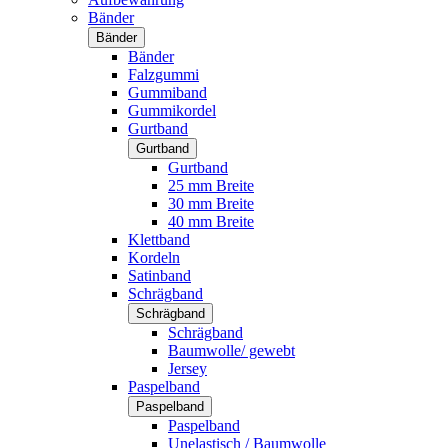
Bänder
Bänder
Bänder
Falzgummi
Gummiband
Gummikordel
Gurtband
Gurtband
Gurtband
25 mm Breite
30 mm Breite
40 mm Breite
Klettband
Kordeln
Satinband
Schrägband
Schrägband
Schrägband
Baumwolle/ gewebt
Jersey
Paspelband
Paspelband
Paspelband
Unelastisch / Baumwolle