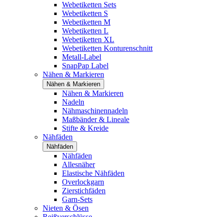
Webetiketten Sets
Webetiketten S
Webetiketten M
Webetiketten L
Webetiketten XL
Webetiketten Konturenschnitt
Metall-Label
SnapPap Label
Nähen & Markieren
Nähen & Markieren
Nähen & Markieren
Nadeln
Nähmaschinennadeln
Maßbänder & Lineale
Stifte & Kreide
Nähfäden
Nähfäden
Nähfäden
Allesnäher
Elastische Nähfäden
Overlockgarn
Zierstichfäden
Garn-Sets
Nieten & Ösen
Reißverschlüsse