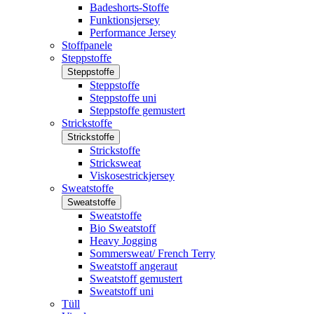
Badeshorts-Stoffe
Funktionsjersey
Performance Jersey
Stoffpanele
Steppstoffe
Steppstoffe
Steppstoffe
Steppstoffe uni
Steppstoffe gemustert
Strickstoffe
Strickstoffe
Strickstoffe
Stricksweat
Viskosestrickjersey
Sweatstoffe
Sweatstoffe
Sweatstoffe
Bio Sweatstoff
Heavy Jogging
Sommersweat/ French Terry
Sweatstoff angeraut
Sweatstoff gemustert
Sweatstoff uni
Tüll