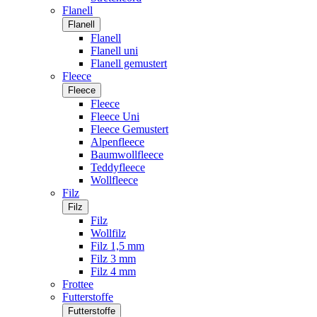
Flanell
Flanell
Flanell
Flanell uni
Flanell gemustert
Fleece
Fleece
Fleece
Fleece Uni
Fleece Gemustert
Alpenfleece
Baumwollfleece
Teddyfleece
Wollfleece
Filz
Filz
Filz
Wollfilz
Filz 1,5 mm
Filz 3 mm
Filz 4 mm
Frottee
Futterstoffe
Futterstoffe