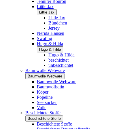
Jennifer Bouron
Little Jax
Little Jax
Little Jax
Bündchen
Jersey
Nerida Hansen
Swafing
Hugo & Hilda
Hugo & Hilda
Hugo & Hilda
beschichtet
unbeschichtet
Baumwolle Webware
Baumwolle Webware
Baumwolle Webware
Baumwollsatin
Köper
Popeline
Seersucker
Voile
Beschichtete Stoffe
Beschichtete Stoffe
Beschichtete Stoffe