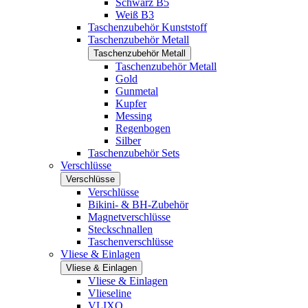
Schwarz B5
Weiß B3
Taschenzubehör Kunststoff
Taschenzubehör Metall
Taschenzubehör Metall
Taschenzubehör Metall
Gold
Gunmetal
Kupfer
Messing
Regenbogen
Silber
Taschenzubehör Sets
Verschlüsse
Verschlüsse
Verschlüsse
Bikini- & BH-Zubehör
Magnetverschlüsse
Steckschnallen
Taschenverschlüsse
Vliese & Einlagen
Vliese & Einlagen
Vliese & Einlagen
Vlieseline
VLIXO