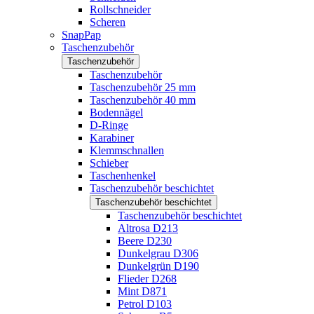
Rollschneider
Scheren
SnapPap
Taschenzubehör
Taschenzubehör
Taschenzubehör
Taschenzubehör 25 mm
Taschenzubehör 40 mm
Bodennägel
D-Ringe
Karabiner
Klemmschnallen
Schieber
Taschenhenkel
Taschenzubehör beschichtet
Taschenzubehör beschichtet
Taschenzubehör beschichtet
Altrosa D213
Beere D230
Dunkelgrau D306
Dunkelgrün D190
Flieder D268
Mint D871
Petrol D103